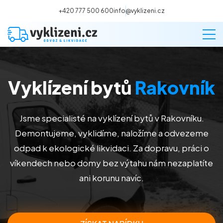
+420 777 500 600
info@vyklizeni.cz
Vyklízení bytů
Rakovník
Vyklízení
Stěhování
Jsme specialisté na vyklízení bytů v Rakovníku.
Demontujeme, vyklidíme, naložíme a odvezeme
Malování
odpad k ekologické likvidaci. Za dopravu, práci o
víkendech nebo domy bez výtahu nám nezaplatíte
Deratizace a dezinsekce
ani korunu navíc.
Úklid