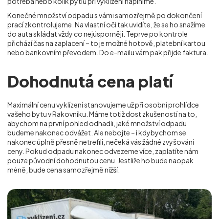
potřeba nebo kolik pytlů při vyklízení naplníme.
Konečné množství odpadu s vámi samozřejmě po dokončení
prací zkontrolujeme. Na vlastní oči tak uvidíte, že se ho snažíme
do auta skládat vždy co nejúsporněji. Teprve po kontrole
přichází čas na zaplacení – to je možné hotově, platební kartou
nebo bankovním převodem. Do e-mailu vám pak přijde faktura.
Dohodnutá cena platí
Maximální cenu vyklízení stanovujeme už při osobní prohlídce
vašeho bytu v Rakovníku. Máme totiž dost zkušeností na to,
abychom na první pohled odhadli, jaké množství odpadu
budeme nakonec odvážet. Ale nebojte – i kdybychom se
nakonec úplně přesně netrefili, nečeká vás žádné zvyšování
ceny. Pokud odpadu nakonec odvezeme více, zaplatíte nám
pouze původní dohodnutou cenu. Jestliže ho bude naopak
méně, bude cena samozřejmě nižší.