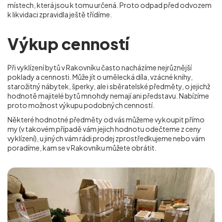
místech, která jsou k tomu určená. Proto odpad před odvozem
k likvidaci zpravidla ještě třídíme.
Výkup cenností
Při vyklízení bytů v Rakovníku často nacházíme nejrůznější
poklady a cennosti. Může jít o umělecká díla, vzácné knihy,
starožitný nábytek, šperky, ale i sběratelské předměty, o jejichž
hodnotě majitelé bytů mnohdy nemají ani představu. Nabízíme
proto možnost výkupu podobných cenností.
Některé hodnotné předměty od vás můžeme vykoupit přímo
my (v takovém případě vám jejich hodnotu odečteme z ceny
vyklízení), u jiných vám rádi prodej zprostředkujeme nebo vám
poradíme, kam se
v Rakovníku
můžete obrátit.