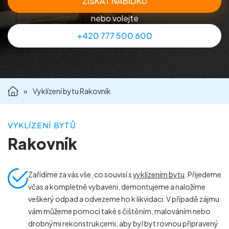
ZÍSKAT NABÍDKU
Příprava nemovitostí na prodej
nebo volejte
+420 777 500 600
Reference
Kontakt
»
Vyklízení bytu Rakovník
VYKLÍZENÍ BYTŮ
Rakovník
Zařídíme za vás vše, co souvisí s
vyklízením bytu
. Přijedeme
včas a kompletně vybaveni, demontujeme a naložíme
veškerý odpad a odvezeme ho k likvidaci. V případě zájmu
vám můžeme pomoci také s čištěním, malováním nebo
drobnými rekonstrukcemi, aby byl byt rovnou připravený