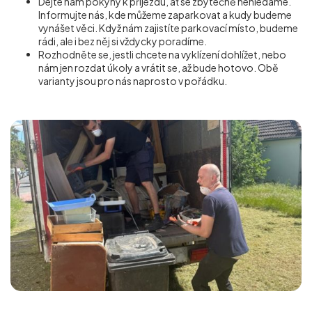
Dejte nám pokyny k příjezdu, ať se zbytečně nehledáme.
Informujte nás, kde můžeme zaparkovat a kudy budeme
vynášet věci. Když nám zajistíte parkovací místo, budeme
rádi, ale i bez něj si vždycky poradíme.
Rozhodněte se, jestli chcete na vyklízení dohlížet, nebo
nám jen rozdat úkoly a vrátit se, až bude hotovo. Obě
varianty jsou pro nás naprosto v pořádku.