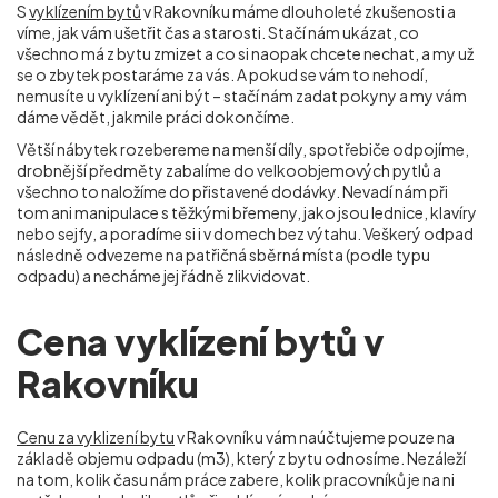
S
vyklízením bytů
v Rakovníku máme dlouholeté zkušenosti a
víme, jak vám ušetřit čas a starosti. Stačí nám ukázat, co
všechno má z bytu zmizet a co si naopak chcete nechat, a my už
se o zbytek postaráme za vás. A pokud se vám to nehodí,
nemusíte u vyklízení ani být – stačí nám zadat pokyny a my vám
dáme vědět, jakmile práci dokončíme.
Větší nábytek rozebereme na menší díly, spotřebiče odpojíme,
drobnější předměty zabalíme do velkoobjemových pytlů a
všechno to naložíme do přistavené dodávky. Nevadí nám při
tom ani manipulace s těžkými břemeny, jako jsou lednice, klavíry
nebo sejfy, a poradíme si i v domech bez výtahu. Veškerý odpad
následně odvezeme na patřičná sběrná místa (podle typu
odpadu) a necháme jej řádně zlikvidovat.
Cena vyklízení bytů v
Rakovníku
Cenu za vyklizení bytu
v Rakovníku vám naúčtujeme pouze na
základě objemu odpadu (m
3
), který z bytu odnosíme. Nezáleží
na tom, kolik času nám práce zabere, kolik pracovníků je na ni