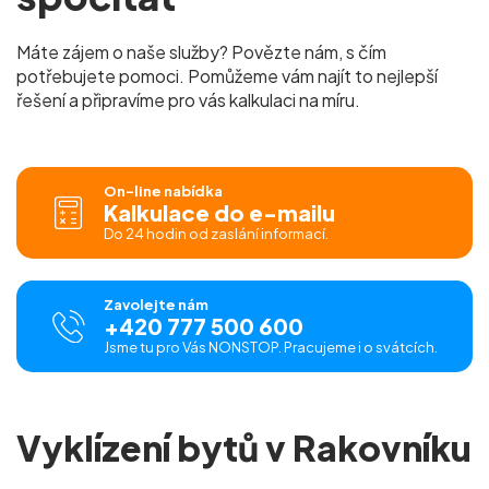
Máte zájem o naše služby? Povězte nám, s čím
potřebujete pomoci. Pomůžeme vám najít to nejlepší
řešení a připravíme pro vás kalkulaci na míru.
On-line nabídka
Kalkulace do e-mailu
Do 24 hodin od zaslání informací.
Zavolejte nám
+420 777 500 600
Jsme tu pro Vás NONSTOP. Pracujeme i o svátcích.
Vyklízení bytů v Rakovníku