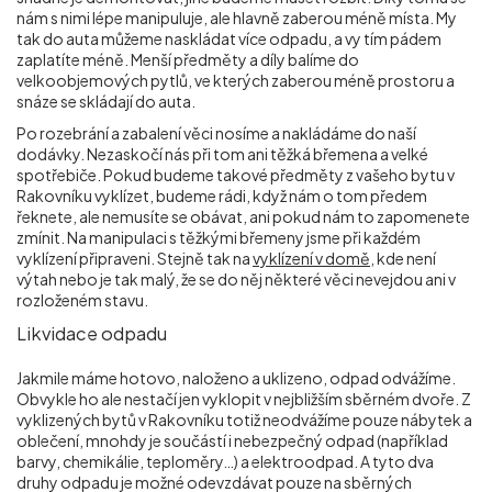
nám s nimi lépe manipuluje, ale hlavně zaberou méně místa. My
tak do auta můžeme naskládat více odpadu, a vy tím pádem
zaplatíte méně. Menší předměty a díly balíme do
velkoobjemových pytlů, ve kterých zaberou méně prostoru a
snáze se skládají do auta.
Po rozebrání a zabalení věci nosíme a nakládáme do naší
dodávky. Nezaskočí nás při tom ani těžká břemena a velké
spotřebiče. Pokud budeme takové předměty z vašeho bytu v
Rakovníku vyklízet, budeme rádi, když nám o tom předem
řeknete, ale nemusíte se obávat, ani pokud nám to zapomenete
zmínit. Na manipulaci s těžkými břemeny jsme při každém
vyklízení připraveni. Stejně tak na
vyklízení v domě
, kde není
výtah nebo je tak malý, že se do něj některé věci nevejdou ani v
rozloženém stavu.
Likvidace odpadu
Jakmile máme hotovo, naloženo a uklizeno, odpad odvážíme.
Obvykle ho ale nestačí jen vyklopit v nejbližším sběrném dvoře. Z
vyklizených bytů v Rakovníku totiž neodvážíme pouze nábytek a
oblečení, mnohdy je součástí i nebezpečný odpad (například
barvy, chemikálie, teploměry…) a elektroodpad. A tyto dva
druhy odpadu je možné odevzdávat pouze na sběrných