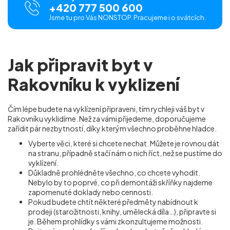
+420 777 500 600
Jsme tu pro Vás NONSTOP. Pracujeme i o svátcích.
Jak připravit byt v
Rakovníku k vyklizení
Čím lépe budete na vyklízení připraveni, tím rychleji váš byt v
Rakovníku vyklidíme. Než za vámi přijedeme, doporučujeme
zařídit pár nezbytností, díky kterým všechno proběhne hladce.
Vyberte věci, které si chcete nechat. Můžete je rovnou dát
na stranu, případně stačí nám o nich říct, než se pustíme do
vyklízení.
Důkladně prohlédněte všechno, co chcete vyhodit.
Nebylo by to poprvé, co při demontáži skříňky najdeme
zapomenuté doklady nebo cennosti.
Pokud budete chtít některé předměty nabídnout k
prodeji (starožitnosti, knihy, umělecká díla…), připravte si
je. Během prohlídky s vámi zkonzultujeme možnosti.