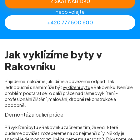
ZÍSKAT NABÍDKU
nebo volejte
+420 777 500 600
Jak vyklízíme byty v
Rakovníku
Přijedeme, naložíme, uklidíme a odvezeme odpad. Tak
jednoduché s námi může být
vyklízení bytu
v Rakovníku. Není ale
problém postarat se i o další práce nad rámec vyklízení –
profesionální čištění, malování, drobné rekonstrukce a
podobně.
Demontáž a balicí práce
Při vyklízení bytu v Rakovníku začneme tím, že věci, které
budeme odvážet, rozebereme na co nejmenší díly. Někdy je
snadné je demontovat, jiné budeme muset rozbít. Díky tomu se