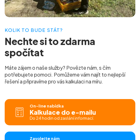
KOLIK TO BUDE STÁT?
Nechte si to
zdarma
spočítat
Máte zájem o naše služby? Povězte nám, s čím
potřebujete pomoci. Pomůžeme vám najít to nejlepší
řešení a připravíme pro vás
kalkulaci na míru.
On-line nabídka
Kalkulace do e-mailu
Do 24 hodin od zaslání informací.
Zavolejte nám