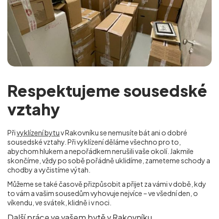
Respektujeme sousedské
vztahy
Při
vyklízení bytu
v Rakovníku se nemusíte bát ani o dobré
sousedské vztahy. Při vyklízení děláme všechno pro to,
abychom hlukem a nepořádkem nerušili vaše okolí. Jakmile
skončíme, vždy po sobě pořádně uklidíme, zameteme schody a
chodby a vyčistíme výtah.
Můžeme se také časově přizpůsobit a přijet za vámi v době, kdy
to vám a vašim sousedům vyhovuje nejvíce – ve všední den, o
víkendu, ve svátek, klidně i v noci.
Další práce ve vašem bytě v Rakovníku