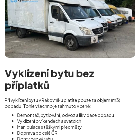
Vyklízení bytu bez
příplatků
Při vyklízení bytu v Rakovníku platíte pouze za objem (m
3
)
odpadu. Tohle všechno je zahrnuto v ceně:
Demontáž, pytlování, odvoz a likvidace odpadu
Vyklízení o víkendech a svátcích
Manipulace s těžkými předměty
Doprava po celé ČR
Domy bez výtahu