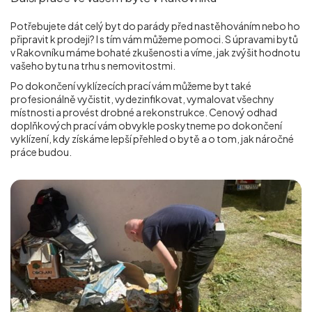
Potřebujete dát celý byt do parády před nastěhováním nebo ho
připravit k prodeji? I s tím vám můžeme pomoci. S úpravami bytů
v Rakovníku máme bohaté zkušenosti a víme, jak zvýšit hodnotu
vašeho bytu na trhu s nemovitostmi.
Po dokončení vyklízecích prací vám můžeme byt také
profesionálně vyčistit, vydezinfikovat, vymalovat všechny
místnosti a provést drobné a rekonstrukce. Cenový odhad
doplňkových prací vám obvykle poskytneme po dokončení
vyklízení, kdy získáme lepší přehled o bytě a o tom, jak náročné
práce budou.