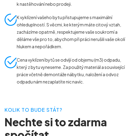
k nastěhování nebo prodeji.
K vyklízení vašeho bytu přistupujeme s maximální
ohleduplností. S věcmi, ke kterým máte citový vztah,
zacházíme opatrně, respektujeme vaše soukromí a
děláme vše pro to, abychom při práci nerušili vaše okolí
hlukem a nepořádkem.
Cena vyklízení bytů se odvíjí od objemu (m
3
) odpadu,
který z bytu vyneseme. Za použitý materiál a související
práce včetně demontáže nábytku, naložení a odvoz
odpadu nám nezaplatíte nic navíc.
KOLIK TO BUDE STÁT?
Nechte si to zdarma
spočítat