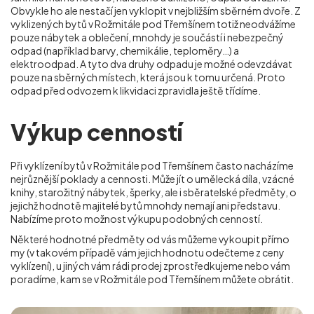
Obvykle ho ale nestačí jen vyklopit v nejbližším sběrném dvoře. Z
vyklizených bytů v Rožmitále pod Třemšínem totiž neodvážíme
pouze nábytek a oblečení, mnohdy je součástí i nebezpečný
odpad (například barvy, chemikálie, teploměry…) a
elektroodpad. A tyto dva druhy odpadu je možné odevzdávat
pouze na sběrných místech, která jsou k tomu určená. Proto
odpad před odvozem k likvidaci zpravidla ještě třídíme.
Výkup cenností
Při vyklízení bytů v Rožmitále pod Třemšínem často nacházíme
nejrůznější poklady a cennosti. Může jít o umělecká díla, vzácné
knihy, starožitný nábytek, šperky, ale i sběratelské předměty, o
jejichž hodnotě majitelé bytů mnohdy nemají ani představu.
Nabízíme proto možnost výkupu podobných cenností.
Některé hodnotné předměty od vás můžeme vykoupit přímo
my (v takovém případě vám jejich hodnotu odečteme z ceny
vyklízení), u jiných vám rádi prodej zprostředkujeme nebo vám
poradíme, kam se
v Rožmitále pod Třemšínem
můžete obrátit.