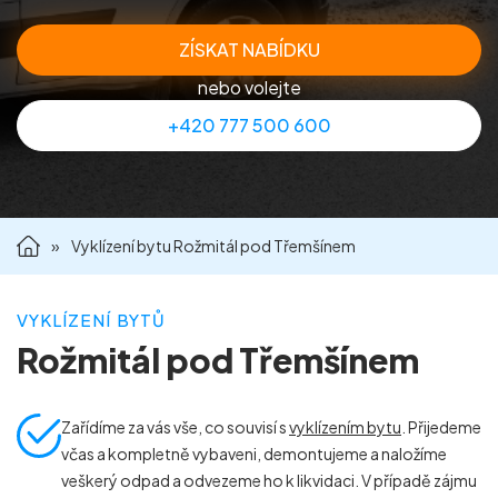
Příprava nemovitostí na prodej
ZÍSKAT NABÍDKU
nebo volejte
Reference
+420 777 500 600
Kontakt
»
Vyklízení bytu Rožmitál pod Třemšínem
VYKLÍZENÍ BYTŮ
Rožmitál pod Třemšínem
Zařídíme za vás vše, co souvisí s
vyklízením bytu
. Přijedeme
včas a kompletně vybaveni, demontujeme a naložíme
veškerý odpad a odvezeme ho k likvidaci. V případě zájmu