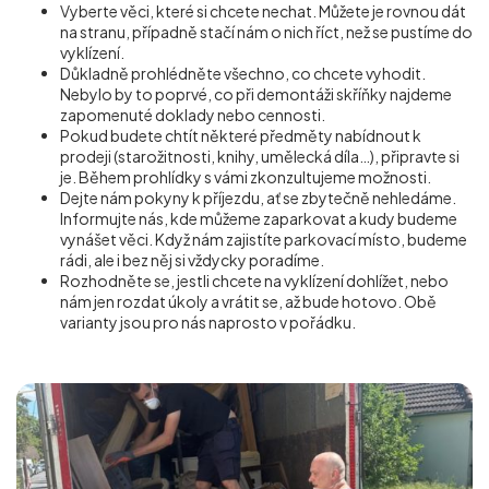
Vyberte věci, které si chcete nechat. Můžete je rovnou dát
na stranu, případně stačí nám o nich říct, než se pustíme do
vyklízení.
Důkladně prohlédněte všechno, co chcete vyhodit.
Nebylo by to poprvé, co při demontáži skříňky najdeme
zapomenuté doklady nebo cennosti.
Pokud budete chtít některé předměty nabídnout k
prodeji (starožitnosti, knihy, umělecká díla…), připravte si
je. Během prohlídky s vámi zkonzultujeme možnosti.
Dejte nám pokyny k příjezdu, ať se zbytečně nehledáme.
Informujte nás, kde můžeme zaparkovat a kudy budeme
vynášet věci. Když nám zajistíte parkovací místo, budeme
rádi, ale i bez něj si vždycky poradíme.
Rozhodněte se, jestli chcete na vyklízení dohlížet, nebo
nám jen rozdat úkoly a vrátit se, až bude hotovo. Obě
varianty jsou pro nás naprosto v pořádku.