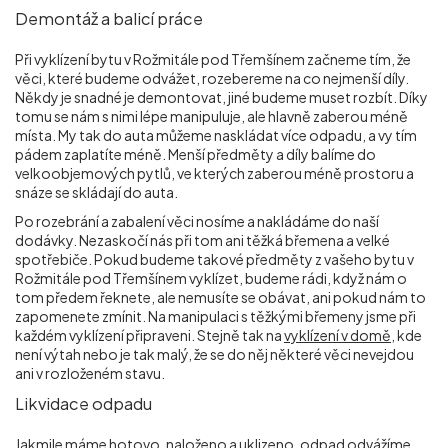
Demontáž a balicí práce
Při vyklízení bytu v Rožmitále pod Třemšínem začneme tím, že
věci, které budeme odvážet, rozebereme na co nejmenší díly.
Někdy je snadné je demontovat, jiné budeme muset rozbít. Díky
tomu se nám s nimi lépe manipuluje, ale hlavně zaberou méně
místa. My tak do auta můžeme naskládat více odpadu, a vy tím
pádem zaplatíte méně. Menší předměty a díly balíme do
velkoobjemových pytlů, ve kterých zaberou méně prostoru a
snáze se skládají do auta.
Po rozebrání a zabalení věci nosíme a nakládáme do naší
dodávky. Nezaskočí nás při tom ani těžká břemena a velké
spotřebiče. Pokud budeme takové předměty z vašeho bytu v
Rožmitále pod Třemšínem vyklízet, budeme rádi, když nám o
tom předem řeknete, ale nemusíte se obávat, ani pokud nám to
zapomenete zmínit. Na manipulaci s těžkými břemeny jsme při
každém vyklízení připraveni. Stejně tak na
vyklízení v domě
, kde
není výtah nebo je tak malý, že se do něj některé věci nevejdou
ani v rozloženém stavu.
Likvidace odpadu
Jakmile máme hotovo, naloženo a uklizeno, odpad odvážíme.