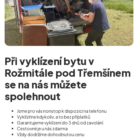
Při vyklízení bytu v
Rožmitále pod Třemšínem
se na nás můžete
spolehnout
Jsme pro vás nonstop k dispozici na telefonu
Vyklízíme kdykoliv, a to bez příplatků
Garantujeme vyklízení do 3 dnů od zavolání
Cestovné je u nás zdarma
Vždy dodržíme dohodnutou cenu