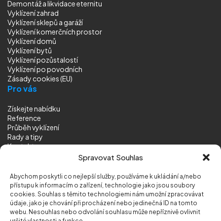
Demontáž a likvidace eternitu
Vyklízení zahrad
Vyklízení sklepů a garáží
Vyklízení komerčních prostor
Vyklízení domů
Vyklízení bytů
Vyklízení pozůstalostí
Vyklízení
po povodních
Zásady cookies (EU)
Pro vás
Získejte nabídku
Reference
Průběh vyklízení
Rady a tipy
Kontakt
Sledujte nás
Spravovat Souhlas
Abychom poskytli co nejlepší služby, používáme k ukládání a/nebo
přístupu k informacím o zařízení, technologie jako jsou soubory
cookies. Souhlas s těmito technologiemi nám umožní zpracovávat
údaje, jako je chování při procházení nebo jedinečná ID na tomto
webu. Nesouhlas nebo odvolání souhlasu může nepříznivě ovlivnit
© 2026 Vyklizeni.cz (
mapa stránek
)
určité vlastnosti a funkce.