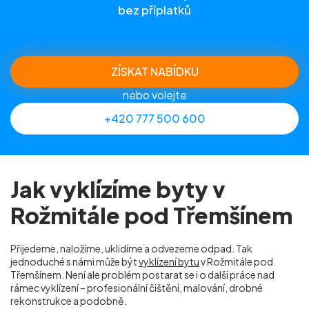
bez příplatků
ZÍSKAT NABÍDKU
nebo volejte
+420 777 500 600
Jak vyklízíme byty v
Rožmitále pod Třemšínem
Přijedeme, naložíme, uklidíme a odvezeme odpad. Tak
jednoduché s námi může být
vyklízení bytu
v Rožmitále pod
Třemšínem. Není ale problém postarat se i o další práce nad
rámec vyklízení – profesionální čištění, malování, drobné
rekonstrukce a podobně.