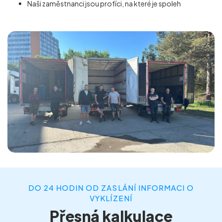
Naši zaměstnanci jsou profíci, na které je spoleh
DO 24 HODIN OD ZASLÁNÍ INFORMACI O
VYKLÍZENÍ
Přesná kalkulace