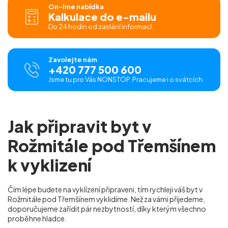
On-line nabídka
Kalkulace do e-mailu
Do 24 hodin od zaslání informací.
Zavolejte nám
+420 777 500 600
Jsme tu pro Vás NONSTOP. Pracujeme i o svátcích.
Jak připravit byt v
Rožmitále pod Třemšínem
k vyklizení
Čím lépe budete na vyklízení připraveni, tím rychleji váš byt v
Rožmitále pod Třemšínem vyklidíme. Než za vámi přijedeme,
doporučujeme zařídit pár nezbytností, díky kterým všechno
proběhne hladce.