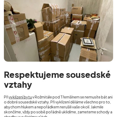
Respektujeme sousedské
vztahy
Při
vyklízení bytu
v Rožmitále pod Třemšínem se nemusíte bát ani
o dobré sousedské vztahy. Při vyklízení děláme všechno pro to,
abychom hlukem a nepořádkem nerušili vaše okolí. Jakmile
skončíme, vždy po sobě pořádně uklidíme, zameteme schody a
chodby a vyčistíme výtah.