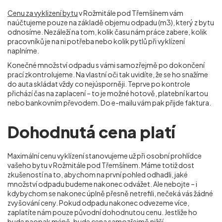
Cenu za vyklizení bytu
v Rožmitále pod Třemšínem vám
naúčtujeme pouze na základě objemu odpadu (m
3
), který z bytu
odnosíme. Nezáleží na tom, kolik času nám práce zabere, kolik
pracovníků je na ni potřeba nebo kolik pytlů při vyklízení
naplníme.
Konečné množství odpadu s vámi samozřejmě po dokončení
prací zkontrolujeme. Na vlastní oči tak uvidíte, že se ho snažíme
do auta skládat vždy co nejúsporněji. Teprve po kontrole
přichází čas na zaplacení – to je možné hotově, platební kartou
nebo bankovním převodem. Do e-mailu vám pak přijde faktura.
Dohodnutá cena platí
Maximální cenu vyklízení stanovujeme už při osobní prohlídce
vašeho bytu v Rožmitále pod Třemšínem. Máme totiž dost
zkušeností na to, abychom na první pohled odhadli, jaké
množství odpadu budeme nakonec odvážet. Ale nebojte – i
kdybychom se nakonec úplně přesně netrefili, nečeká vás žádné
zvyšování ceny. Pokud odpadu nakonec odvezeme více,
zaplatíte nám pouze původní dohodnutou cenu. Jestliže ho
bude naopak méně, bude cena samozřejmě nižší.