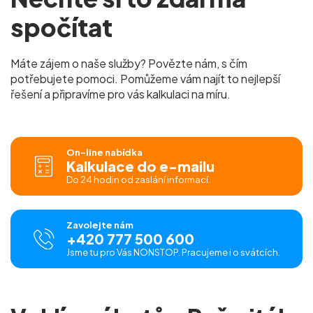
spočítat
Máte zájem o naše služby? Povězte nám, s čím
potřebujete pomoci. Pomůžeme vám najít to nejlepší
řešení a připravíme pro vás kalkulaci na míru.
On-line nabídka
Kalkulace do e-mailu
Do 24 hodin od zaslání informací.
Zavolejte nám
+420 777 500 600
Jsme tu pro Vás NONSTOP. Pracujeme i o svátcích.