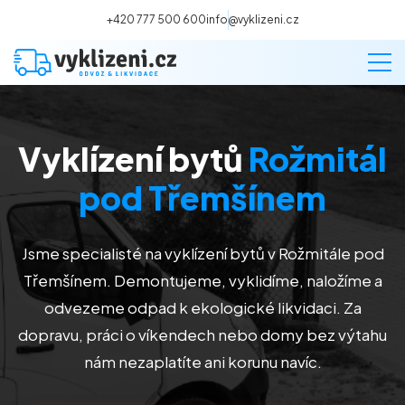
+420 777 500 600
info@vyklizeni.cz
Vyklízení bytů
Rožmitál
Vyklízení
pod Třemšínem
Stěhování
Jsme specialisté na vyklízení bytů v Rožmitále pod
Malování
Třemšínem. Demontujeme, vyklidíme, naložíme a
odvezeme odpad k ekologické likvidaci. Za
Deratizace a dezinsekce
dopravu, práci o víkendech nebo domy bez výtahu
nám nezaplatíte ani korunu navíc.
Úklid