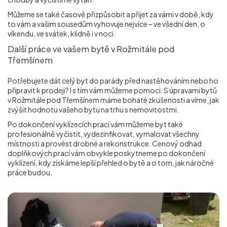
Můžeme se také časově přizpůsobit a přijet za vámi v době, kdy
to vám a vašim sousedům vyhovuje nejvíce – ve všední den, o
víkendu, ve svátek, klidně i v noci.
Další práce ve vašem bytě v Rožmitále pod
Třemšínem
Potřebujete dát celý byt do parády před nastěhováním nebo ho
připravit k prodeji? I s tím vám můžeme pomoci. S úpravami bytů
v Rožmitále pod Třemšínem máme bohaté zkušenosti a víme, jak
zvýšit hodnotu vašeho bytu na trhu s nemovitostmi.
Po dokončení vyklízecích prací vám můžeme byt také
profesionálně vyčistit, vydezinfikovat, vymalovat všechny
místnosti a provést drobné a rekonstrukce. Cenový odhad
doplňkových prací vám obvykle poskytneme po dokončení
vyklízení, kdy získáme lepší přehled o bytě a o tom, jak náročné
práce budou.