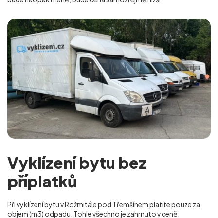
Vyklízení bytu bez
příplatků
Při vyklízení bytu v Rožmitále pod Třemšínem platíte pouze za
objem (m
3
) odpadu. Tohle všechno je zahrnuto v ceně: