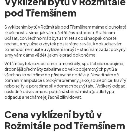
Vyklízení bytů v Rožmitále
pod Třemšínem
S
vyklízením bytů
v Rožmitále pod Třemšínem máme dlouholeté
zkušenosti a víme, jak vám ušetřit čas a starosti. Stačí nám
ukázat, co všechno má z bytu zmizet a co si naopak chcete
nechat, a my už se o zbytek postaráme za vás. A pokud se vám
to nehodí, nemusíte u vyklízení ani být – stačí nám zadat pokyny
a my vám dáme vědět, jakmile práci dokončíme.
Větší nábytek rozebereme na menší díly, spotřebiče odpojíme,
drobnější předměty zabalíme do velkoobjemových pytlů a
všechno to naložíme do přistavené dodávky. Nevadí nám při
tom ani manipulace s těžkými břemeny, jako jsou lednice, klavíry
nebo sejfy, a poradíme si i v domech bez výtahu. Veškerý odpad
následně odvezeme na patřičná sběrná místa (podle typu
odpadu) a necháme jej řádně zlikvidovat.
Cena vyklízení bytů v
Rožmitále pod Třemšínem