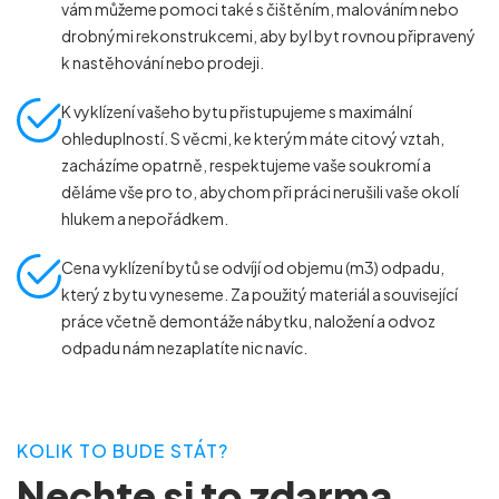
vám můžeme pomoci také s čištěním, malováním nebo
drobnými rekonstrukcemi, aby byl byt rovnou připravený
k nastěhování nebo prodeji.
K vyklízení vašeho bytu přistupujeme s maximální
ohleduplností. S věcmi, ke kterým máte citový vztah,
zacházíme opatrně, respektujeme vaše soukromí a
děláme vše pro to, abychom při práci nerušili vaše okolí
hlukem a nepořádkem.
Cena vyklízení bytů se odvíjí od objemu (m
3
) odpadu,
který z bytu vyneseme. Za použitý materiál a související
práce včetně demontáže nábytku, naložení a odvoz
odpadu nám nezaplatíte nic navíc.
KOLIK TO BUDE STÁT?
Nechte si to zdarma