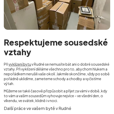
Respektujeme sousedské
vztahy
Při
vyklízení bytu
v Rudné se nemusíte bát ani o dobré sousedské
vztahy. Při vyklízení děláme všechno pro to, abychom hlukem a
nepořádkem nerušili vaše okolí. Jakmile skončíme, vždy po sobě
pořádně uklidíme, zameteme schody a chodby a vyčistíme
výtah.
Můžeme se také časově přizpůsobit a přijet za vámi v době, kdy
to vám a vašim sousedům vyhovuje nejvíce – ve všední den, o
víkendu, ve svátek, klidně i v noci.
Další práce ve vašem bytě v Rudné