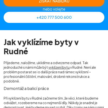
ZÍSKAT NABÍDKU
nebo volejte
+420 777 500 600
Jak vyklízíme byty v
Rudné
Přijedeme, naložíme, uklidíme a odvezeme odpad. Tak
jednoduché s námi může být
vyklízení bytu
v Rudné. Není ale
problém postarat se i o další práce nad rámec vyklízení –
profesionální čištění, malování, drobné rekonstrukce a
podobně.
Demontáž a balicí práce
Při vyklízení bytu v Rudné začneme tím, že věci, které budeme
odvážet, rozebereme na co nejmenší díly. Někdy je snadné je
demontovat, jiné budeme muset rozbít. Díky tomu se nám s nimi