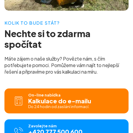
KOLIK TO BUDE STÁT?
Nechte si to
zdarma
spočítat
Máte zájem o naše služby? Povězte nám, s čím
potřebujete pomoci. Pomůžeme vám najít to nejlepší
řešení a připravíme pro vás
kalkulaci na míru.
On-line nabídka
Kalkulace do e-mailu
Do 24 hodin od zaslání informací.
Zavolejte nám
+420 777 500 600