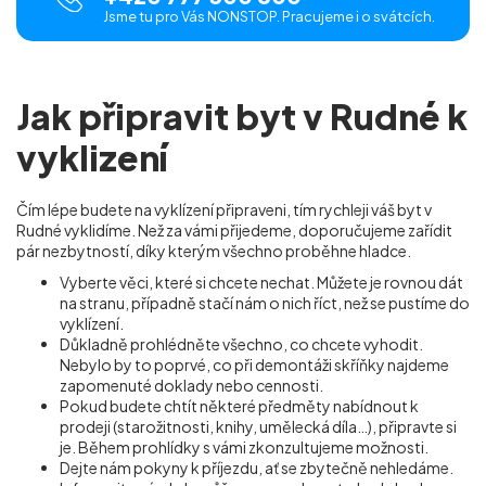
Jsme tu pro Vás NONSTOP. Pracujeme i o svátcích.
Jak připravit byt v Rudné k
vyklizení
Čím lépe budete na vyklízení připraveni, tím rychleji váš byt v
Rudné vyklidíme. Než za vámi přijedeme, doporučujeme zařídit
pár nezbytností, díky kterým všechno proběhne hladce.
Vyberte věci, které si chcete nechat. Můžete je rovnou dát
na stranu, případně stačí nám o nich říct, než se pustíme do
vyklízení.
Důkladně prohlédněte všechno, co chcete vyhodit.
Nebylo by to poprvé, co při demontáži skříňky najdeme
zapomenuté doklady nebo cennosti.
Pokud budete chtít některé předměty nabídnout k
prodeji (starožitnosti, knihy, umělecká díla…), připravte si
je. Během prohlídky s vámi zkonzultujeme možnosti.
Dejte nám pokyny k příjezdu, ať se zbytečně nehledáme.