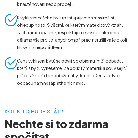
k nastěhování nebo prodeji.
K vyklízení vašeho bytu přistupujeme s maximální
ohleduplností. S věcmi, ke kterým máte citový vztah,
zacházíme opatrně, respektujeme vaše soukromí a
děláme vše pro to, abychom při práci nerušili vaše okolí
hlukem a nepořádkem.
Cena vyklízení bytů se odvíjí od objemu (m
3
) odpadu,
který z bytu vyneseme. Za použitý materiál a související
práce včetně demontáže nábytku, naložení a odvoz
odpadu nám nezaplatíte nic navíc.
KOLIK TO BUDE STÁT?
Nechte si to zdarma
spočítat