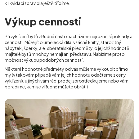
k likvidaci zpravidla ještě třídíme.
Výkup cenností
Při vyklízení bytů v Rudné často nacházíme nejrůznější poklady a
cennosti. Může jít o umělecká díla, vzácné knihy, starožitný
nábytek, šperky, ale i sběratelské předměty, o jejichž hodnotě
majitelé bytů mnohdy nemají ani představu. Nabízíme proto
možnost výkupu podobných cenností.
Některé hodnotné předměty od vás můžeme vykoupit přímo
my (v takovém případě vám jejich hodnotu odečteme z ceny
vyklízení), u jiných vám rádi prodej zprostředkujeme nebo vám
poradíme, kam se
v Rudné
můžete obrátit.