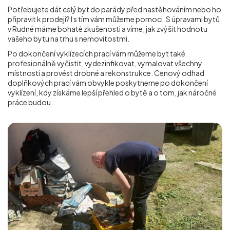
Potřebujete dát celý byt do parády před nastěhováním nebo ho
připravit k prodeji? I s tím vám můžeme pomoci. S úpravami bytů
v Rudné máme bohaté zkušenosti a víme, jak zvýšit hodnotu
vašeho bytu na trhu s nemovitostmi.
Po dokončení vyklízecích prací vám můžeme byt také
profesionálně vyčistit, vydezinfikovat, vymalovat všechny
místnosti a provést drobné a rekonstrukce. Cenový odhad
doplňkových prací vám obvykle poskytneme po dokončení
vyklízení, kdy získáme lepší přehled o bytě a o tom, jak náročné
práce budou.