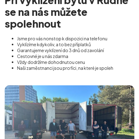
se na nás můžete
spolehnout
Jsme pro vás nonstop k dispozici na telefonu
Vyklízíme kdykoliv, a to bez příplatků
Garantujeme vyklízení do 3 dnů od zavolání
Cestovné je u nás zdarma
Vždy dodržíme dohodnutou cenu
Naši zaměstnanci jsou profíci, na které je spoleh