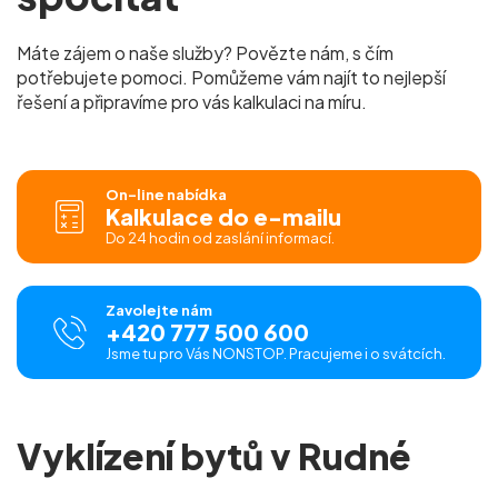
Máte zájem o naše služby? Povězte nám, s čím
potřebujete pomoci. Pomůžeme vám najít to nejlepší
řešení a připravíme pro vás kalkulaci na míru.
On-line nabídka
Kalkulace do e-mailu
Do 24 hodin od zaslání informací.
Zavolejte nám
+420 777 500 600
Jsme tu pro Vás NONSTOP. Pracujeme i o svátcích.
Vyklízení bytů v Rudné