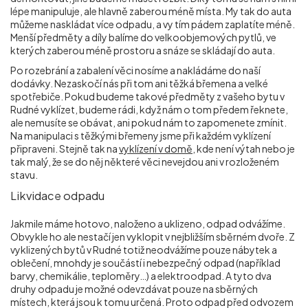
lépe manipuluje, ale hlavně zaberou méně místa. My tak do auta
můžeme naskládat více odpadu, a vy tím pádem zaplatíte méně.
Menší předměty a díly balíme do velkoobjemových pytlů, ve
kterých zaberou méně prostoru a snáze se skládají do auta.
Po rozebrání a zabalení věci nosíme a nakládáme do naší
dodávky. Nezaskočí nás při tom ani těžká břemena a velké
spotřebiče. Pokud budeme takové předměty z vašeho bytu v
Rudné vyklízet, budeme rádi, když nám o tom předem řeknete,
ale nemusíte se obávat, ani pokud nám to zapomenete zmínit.
Na manipulaci s těžkými břemeny jsme při každém vyklízení
připraveni. Stejně tak na
vyklízení v domě
, kde není výtah nebo je
tak malý, že se do něj některé věci nevejdou ani v rozloženém
stavu.
Likvidace odpadu
Jakmile máme hotovo, naloženo a uklizeno, odpad odvážíme.
Obvykle ho ale nestačí jen vyklopit v nejbližším sběrném dvoře. Z
vyklizených bytů v Rudné totiž neodvážíme pouze nábytek a
oblečení, mnohdy je součástí i nebezpečný odpad (například
barvy, chemikálie, teploměry…) a elektroodpad. A tyto dva
druhy odpadu je možné odevzdávat pouze na sběrných
místech, která jsou k tomu určená. Proto odpad před odvozem