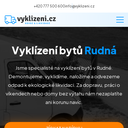
+420 777 500 600
info@vyklizeni.cz
Vyklízení bytů
Rudná
Vyklízení
Stěhování
Jsme specialisté na vyklízení bytů v Rudné.
Demontujeme, vyklidíme, naložíme a odvezeme
Malování
odpad k ekologické likvidaci. Za dopravu, práci o
víkendech nebo domy bez výtahu nám nezaplatíte
Deratizace a dezinsekce
ani korunu navíc.
Úklid