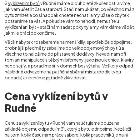
S
vyklízením bytů
v Rudné máme dlouholeté zkušenosti a víme,
jak vám ušetřit čas a starosti. Stačí nám ukázat, co všechno má z
bytu zmizet a co si naopak chcete nechat, a my už se o zbytek
postaráme za vás. A pokud se vám to nehodí, nemusíte u
vyklízení ani být – stačí nám zadat pokyny a my vám dáme vědět,
jakmile práci dokončíme.
Větší nábytek rozebereme na menší díly, spotřebiče odpojíme,
drobnější předměty zabalíme do velkoobjemových pytlů a
všechno to naložíme do přistavené dodávky. Nevadí nám při
tom ani manipulace s těžkými břemeny, jako jsou lednice, klavíry
nebo sejfy, a poradíme si i v domech bez výtahu. Veškerý odpad
následně odvezeme na patřičná sběrná místa (podle typu
odpadu) a necháme jej řádně zlikvidovat.
Cena vyklízení bytů v
Rudné
Cenu za vyklizení bytu
v Rudné vám naúčtujeme pouze na
základě objemu odpadu (m
3
), který z bytu odnosíme. Nezáleží
na tom, kolik času nám práce zabere, kolik pracovníků je na ni