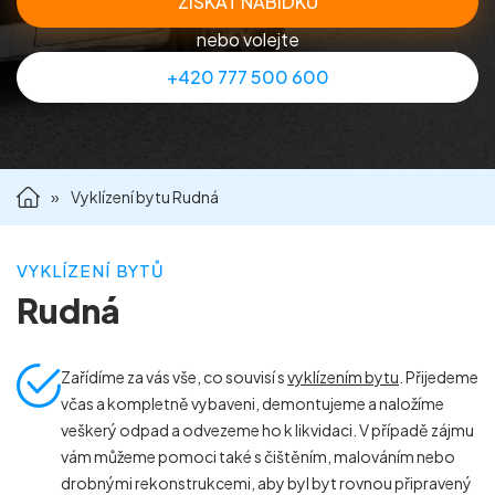
ZÍSKAT NABÍDKU
Příprava nemovitostí na prodej
nebo volejte
+420 777 500 600
Reference
Kontakt
»
Vyklízení bytu Rudná
VYKLÍZENÍ BYTŮ
Rudná
Zařídíme za vás vše, co souvisí s
vyklízením bytu
. Přijedeme
včas a kompletně vybaveni, demontujeme a naložíme
veškerý odpad a odvezeme ho k likvidaci. V případě zájmu
vám můžeme pomoci také s čištěním, malováním nebo
drobnými rekonstrukcemi, aby byl byt rovnou připravený