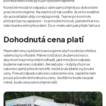
potřeba nebo kolik pytlů při vyklízení naplníme.
Konečné množství odpadu s vámi samozřejmě po dokončení
prací zkontrolujeme. Na vlastní oči tak uvidíte, že se ho snažíme
do auta skládat vždy co nejúsporněji. Teprve po kontrole
přichází čas na zaplacení – to je možné hotově, platební kartou
nebo bankovním převodem. Do e-mailu vám pak přijde faktura.
Dohodnutá cena platí
Maximální cenu vyklízení stanovujeme už při osobní prohlídce
vašeho bytu v Rudné. Máme totiž dost zkušeností na to,
abychom na první pohled odhadli, jaké množství odpadu
budeme nakonec odvážet. Ale nebojte – i kdybychom se
nakonec úplně přesně netrefili, nečeká vás žádné zvyšování
ceny. Pokud odpadu nakonec odvezeme více, zaplatíte nám
pouze původní dohodnutou cenu. Jestliže ho bude naopak
méně, bude cena samozřejmě nižší.