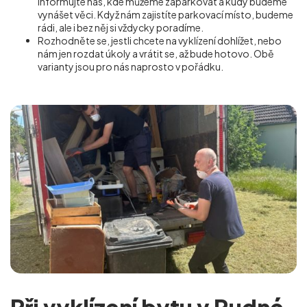
Informujte nás, kde můžeme zaparkovat a kudy budeme
vynášet věci. Když nám zajistíte parkovací místo, budeme
rádi, ale i bez něj si vždycky poradíme.
Rozhodněte se, jestli chcete na vyklízení dohlížet, nebo
nám jen rozdat úkoly a vrátit se, až bude hotovo. Obě
varianty jsou pro nás naprosto v pořádku.
Při vyklízení bytu v Rudné