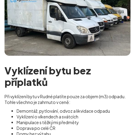
Vyklízení bytu bez
příplatků
Při vyklízení bytu v Rudné platíte pouze za objem (m
3
) odpadu.
Tohle všechno je zahrnuto v ceně:
Demontáž, pytlování, odvoz a likvidace odpadu
Vyklízení o víkendech a svátcích
Manipulace s těžkými předměty
Doprava po celé ČR
Domy bez výtahu