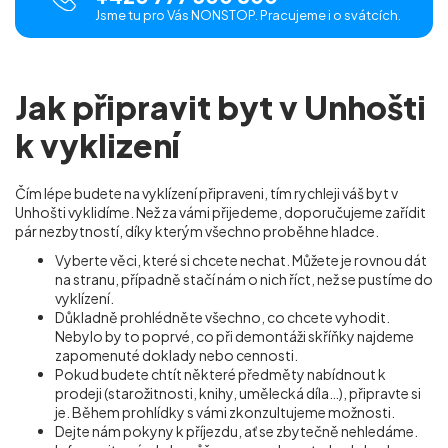
Jsme tu pro Vás NONSTOP. Pracujeme i o svátcích.
Jak připravit byt v Unhošti
k vyklizení
Čím lépe budete na vyklízení připraveni, tím rychleji váš byt v
Unhošti vyklidíme. Než za vámi přijedeme, doporučujeme zařídit
pár nezbytností, díky kterým všechno proběhne hladce.
Vyberte věci, které si chcete nechat. Můžete je rovnou dát
na stranu, případně stačí nám o nich říct, než se pustíme do
vyklízení.
Důkladně prohlédněte všechno, co chcete vyhodit.
Nebylo by to poprvé, co při demontáži skříňky najdeme
zapomenuté doklady nebo cennosti.
Pokud budete chtít některé předměty nabídnout k
prodeji (starožitnosti, knihy, umělecká díla…), připravte si
je. Během prohlídky s vámi zkonzultujeme možnosti.
Dejte nám pokyny k příjezdu, ať se zbytečně nehledáme.