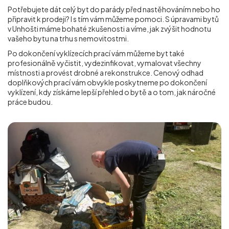
Potřebujete dát celý byt do parády před nastěhováním nebo ho
připravit k prodeji? I s tím vám můžeme pomoci. S úpravami bytů
v Unhošti máme bohaté zkušenosti a víme, jak zvýšit hodnotu
vašeho bytu na trhu s nemovitostmi.
Po dokončení vyklízecích prací vám můžeme byt také
profesionálně vyčistit, vydezinfikovat, vymalovat všechny
místnosti a provést drobné a rekonstrukce. Cenový odhad
doplňkových prací vám obvykle poskytneme po dokončení
vyklízení, kdy získáme lepší přehled o bytě a o tom, jak náročné
práce budou.