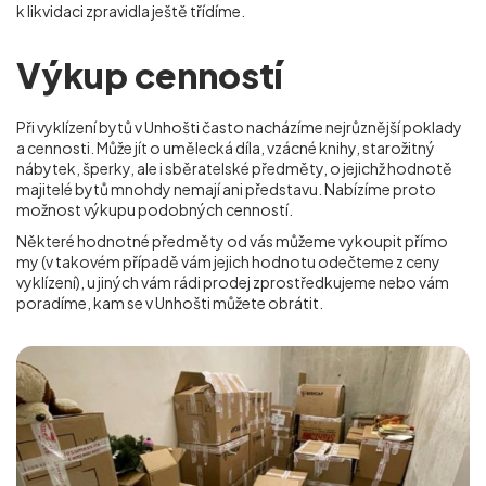
k likvidaci zpravidla ještě třídíme.
Výkup cenností
Při vyklízení bytů v Unhošti často nacházíme nejrůznější poklady
a cennosti. Může jít o umělecká díla, vzácné knihy, starožitný
nábytek, šperky, ale i sběratelské předměty, o jejichž hodnotě
majitelé bytů mnohdy nemají ani představu. Nabízíme proto
možnost výkupu podobných cenností.
Některé hodnotné předměty od vás můžeme vykoupit přímo
my (v takovém případě vám jejich hodnotu odečteme z ceny
vyklízení), u jiných vám rádi prodej zprostředkujeme nebo vám
poradíme, kam se
v Unhošti
můžete obrátit.