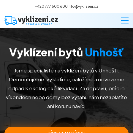
+420 777 500 600
info@vyklizeni.cz
Vyklízení bytů
Unhošť
Vyklízení
Stěhování
Jsme specialisté na vyklízení bytů v Unhošti.
Demontujeme, vyklidíme, naložíme a odvezeme
Malování
odpad k ekologické likvidaci. Za dopravu, práci o
víkendech nebo domy bez výtahu nám nezaplatíte
Deratizace a dezinsekce
ani korunu navíc.
Úklid