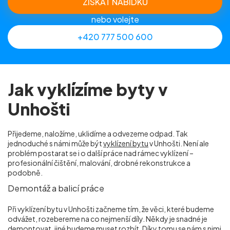
ZÍSKAT NABÍDKU
nebo volejte
+420 777 500 600
Jak vyklízíme byty v
Unhošti
Přijedeme, naložíme, uklidíme a odvezeme odpad. Tak
jednoduché s námi může být
vyklízení bytu
v Unhošti. Není ale
problém postarat se i o další práce nad rámec vyklízení –
profesionální čištění, malování, drobné rekonstrukce a
podobně.
Demontáž a balicí práce
Při vyklízení bytu v Unhošti začneme tím, že věci, které budeme
odvážet, rozebereme na co nejmenší díly. Někdy je snadné je
demontovat, jiné budeme muset rozbít. Díky tomu se nám s nimi