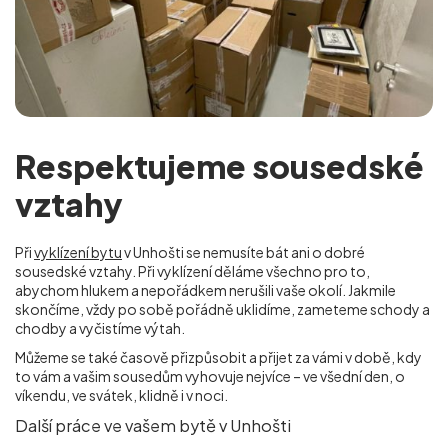
Respektujeme sousedské
vztahy
Při
vyklízení bytu
v Unhošti se nemusíte bát ani o dobré
sousedské vztahy. Při vyklízení děláme všechno pro to,
abychom hlukem a nepořádkem nerušili vaše okolí. Jakmile
skončíme, vždy po sobě pořádně uklidíme, zameteme schody a
chodby a vyčistíme výtah.
Můžeme se také časově přizpůsobit a přijet za vámi v době, kdy
to vám a vašim sousedům vyhovuje nejvíce – ve všední den, o
víkendu, ve svátek, klidně i v noci.
Další práce ve vašem bytě v Unhošti