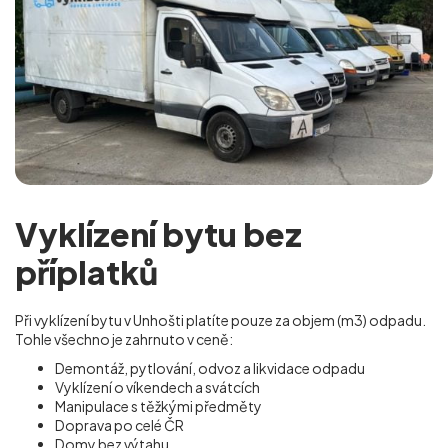
Vyklízení bytu bez
příplatků
Při vyklízení bytu v Unhošti platíte pouze za objem (m
3
) odpadu.
Tohle všechno je zahrnuto v ceně:
Demontáž, pytlování, odvoz a likvidace odpadu
Vyklízení o víkendech a svátcích
Manipulace s těžkými předměty
Doprava po celé ČR
Domy bez výtahu