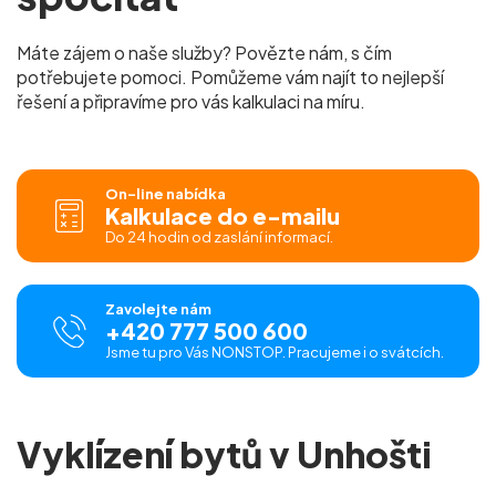
Máte zájem o naše služby? Povězte nám, s čím
potřebujete pomoci. Pomůžeme vám najít to nejlepší
řešení a připravíme pro vás kalkulaci na míru.
On-line nabídka
Kalkulace do e-mailu
Do 24 hodin od zaslání informací.
Zavolejte nám
+420 777 500 600
Jsme tu pro Vás NONSTOP. Pracujeme i o svátcích.
Vyklízení bytů v Unhošti