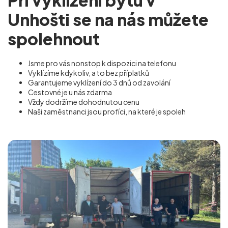
Unhošti se na nás můžete
spolehnout
Jsme pro vás nonstop k dispozici na telefonu
Vyklízíme kdykoliv, a to bez příplatků
Garantujeme vyklízení do 3 dnů od zavolání
Cestovné je u nás zdarma
Vždy dodržíme dohodnutou cenu
Naši zaměstnanci jsou profíci, na které je spoleh