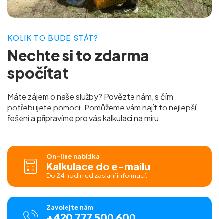
KOLIK TO BUDE STÁT?
Nechte si to
zdarma
spočítat
Máte zájem o naše služby? Povězte nám, s čím
potřebujete pomoci. Pomůžeme vám najít to nejlepší
řešení a připravíme pro vás
kalkulaci na míru.
On-line nabídka
Kalkulace do e-mailu
Do 24 hodin od zaslání informací.
Zavolejte nám
+420 777 500 600