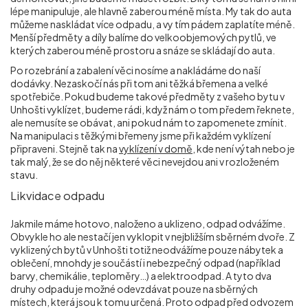
lépe manipuluje, ale hlavně zaberou méně místa. My tak do auta
můžeme naskládat více odpadu, a vy tím pádem zaplatíte méně.
Menší předměty a díly balíme do velkoobjemových pytlů, ve
kterých zaberou méně prostoru a snáze se skládají do auta.
Po rozebrání a zabalení věci nosíme a nakládáme do naší
dodávky. Nezaskočí nás při tom ani těžká břemena a velké
spotřebiče. Pokud budeme takové předměty z vašeho bytu v
Unhošti vyklízet, budeme rádi, když nám o tom předem řeknete,
ale nemusíte se obávat, ani pokud nám to zapomenete zmínit.
Na manipulaci s těžkými břemeny jsme při každém vyklízení
připraveni. Stejně tak na
vyklízení v domě
, kde není výtah nebo je
tak malý, že se do něj některé věci nevejdou ani v rozloženém
stavu.
Likvidace odpadu
Jakmile máme hotovo, naloženo a uklizeno, odpad odvážíme.
Obvykle ho ale nestačí jen vyklopit v nejbližším sběrném dvoře. Z
vyklizených bytů v Unhošti totiž neodvážíme pouze nábytek a
oblečení, mnohdy je součástí i nebezpečný odpad (například
barvy, chemikálie, teploměry…) a elektroodpad. A tyto dva
druhy odpadu je možné odevzdávat pouze na sběrných
místech, která jsou k tomu určená. Proto odpad před odvozem