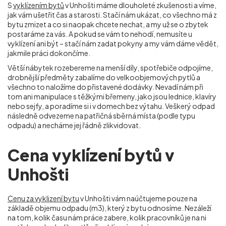
S
vyklízením bytů
v Unhošti máme dlouholeté zkušenosti a víme,
jak vám ušetřit čas a starosti. Stačí nám ukázat, co všechno má z
bytu zmizet a co si naopak chcete nechat, a my už se o zbytek
postaráme za vás. A pokud se vám to nehodí, nemusíte u
vyklízení ani být – stačí nám zadat pokyny a my vám dáme vědět,
jakmile práci dokončíme.
Větší nábytek rozebereme na menší díly, spotřebiče odpojíme,
drobnější předměty zabalíme do velkoobjemových pytlů a
všechno to naložíme do přistavené dodávky. Nevadí nám při
tom ani manipulace s těžkými břemeny, jako jsou lednice, klavíry
nebo sejfy, a poradíme si i v domech bez výtahu. Veškerý odpad
následně odvezeme na patřičná sběrná místa (podle typu
odpadu) a necháme jej řádně zlikvidovat.
Cena vyklízení bytů v
Unhošti
Cenu za vyklizení bytu
v Unhošti vám naúčtujeme pouze na
základě objemu odpadu (m
3
), který z bytu odnosíme. Nezáleží
na tom, kolik času nám práce zabere, kolik pracovníků je na ni