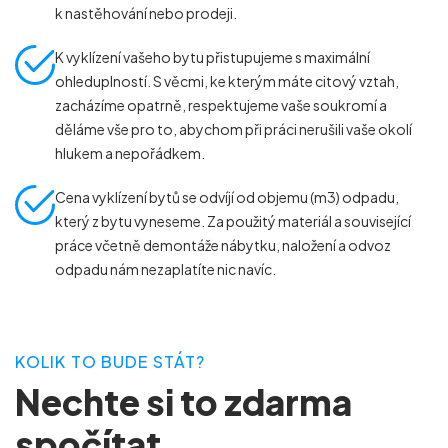
k nastěhování nebo prodeji.
K vyklízení vašeho bytu přistupujeme s maximální
ohleduplností. S věcmi, ke kterým máte citový vztah,
zacházíme opatrně, respektujeme vaše soukromí a
děláme vše pro to, abychom při práci nerušili vaše okolí
hlukem a nepořádkem.
Cena vyklízení bytů se odvíjí od objemu (m
3
) odpadu,
který z bytu vyneseme. Za použitý materiál a související
práce včetně demontáže nábytku, naložení a odvoz
odpadu nám nezaplatíte nic navíc.
KOLIK TO BUDE STÁT?
Nechte si to zdarma
spočítat