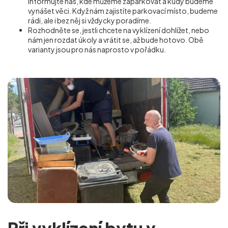
Informujte nás, kde můžeme zaparkovat a kudy budeme
vynášet věci. Když nám zajistíte parkovací místo, budeme
rádi, ale i bez něj si vždycky poradíme.
Rozhodněte se, jestli chcete na vyklízení dohlížet, nebo
nám jen rozdat úkoly a vrátit se, až bude hotovo. Obě
varianty jsou pro nás naprosto v pořádku.
Při vyklízení bytu v