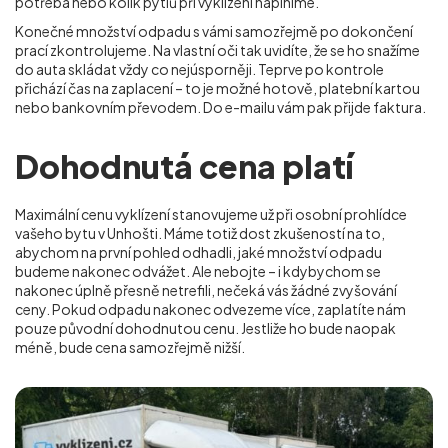
potřeba nebo kolik pytlů při vyklízení naplníme.
Konečné množství odpadu s vámi samozřejmě po dokončení
prací zkontrolujeme. Na vlastní oči tak uvidíte, že se ho snažíme
do auta skládat vždy co nejúsporněji. Teprve po kontrole
přichází čas na zaplacení – to je možné hotově, platební kartou
nebo bankovním převodem. Do e-mailu vám pak přijde faktura.
Dohodnutá cena platí
Maximální cenu vyklízení stanovujeme už při osobní prohlídce
vašeho bytu v Unhošti. Máme totiž dost zkušeností na to,
abychom na první pohled odhadli, jaké množství odpadu
budeme nakonec odvážet. Ale nebojte – i kdybychom se
nakonec úplně přesně netrefili, nečeká vás žádné zvyšování
ceny. Pokud odpadu nakonec odvezeme více, zaplatíte nám
pouze původní dohodnutou cenu. Jestliže ho bude naopak
méně, bude cena samozřejmě nižší.