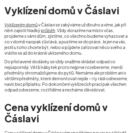
Vyklízení domů v Čáslavi
Vyklízením domů
v Čáslavi se zabýváme už dlouho a víme, jak při
něm zajistit hladký
průběh
. Vždy dorazíme na místo včas,
projdeme s vámi dům, zjistíme, co všechno budeme vyhazovat a
co v domě naopak zůstává, a pustíme se do práce. Je jen na vás,
jestli u toho chcete být, nebo si půjdete zařizovat něco svého a
vrátíte se až do krásně uklizeného domu.
Do přistavené dodávky se vždy snažíme skládat odpad co
nejúsporněji. Větší nábytek proto nejprve rozebereme, menší
předměty shromažďujeme do pytlů. Nemáme ale problém ani s
většími předměty, které demontovat nejde – i ty rádi odneseme,
navíc bez příplatku. Po dokončení vyklízecích prací pak všechen
odpad odvezeme, roztřídíme a necháme zlikvidovat.
Cena vyklízení domů v
Čáslavi
Cenu vyklízení domu
v Čáslavi vám spočítáme pouze na základě