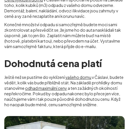
toho, kolik kubíků (m
3
) odpadu z vašeho domu odvezeme.
Demontáž, balení, nakládání, odvoz i likvidace jsou zahrnuty v
ceně a vy za ně nezaplatíte ani korunu navíc.
Konečné množství odpadu si samozřejmě budete moci sami
zkontrolovat a přesvědčit se, že jsme ho do auta naskládali tak
úsporně, jak to jen šlo. Zaplatit nám můžete buď na místě
(hotově, platební kartou), nebo převodem na účet. Vystavíme
vám samozřejmě fakturu, která přijde do e-mailu.
Dohodnutá cena platí
Ještě než se pustíme do vyklízení
vašeho domu
v Čáslavi, budete
vědět, kolik vás bude přibližně stát. Na základě prohlídky domu
stanovíme
odhad maximální ceny
a ten za žádných okolností
nepřekročíme. Pokud by odpadu nakonec bylo přece jen více,
naúčtujeme vám i tak pouze původně dohodnutou cenu. Když
ho naopak bude méně, cenu samozřejmě snížíme.