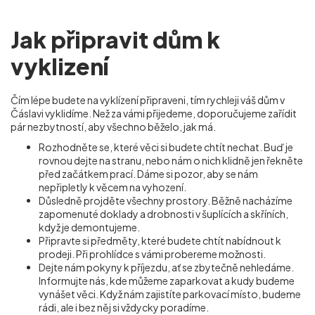
Jak připravit dům k
vyklizení
Čím lépe budete na vyklízení připraveni, tím rychleji váš dům v
Čáslavi vyklidíme. Než za vámi přijedeme, doporučujeme zařídit
pár nezbytností, aby všechno běželo, jak má.
Rozhodněte se, které věci si budete chtít nechat. Buď je
rovnou dejte na stranu, nebo nám o nich klidně jen řekněte
před začátkem prací. Dáme si pozor, aby se nám
nepřipletly k věcem na vyhození.
Důsledně projděte všechny prostory. Běžně nacházíme
zapomenuté doklady a drobnosti v šuplících a skříních,
když je demontujeme.
Připravte si předměty, které budete chtít nabídnout k
prodeji. Při prohlídce s vámi probereme možnosti.
Dejte nám pokyny k příjezdu, ať se zbytečně nehledáme.
Informujte nás, kde můžeme zaparkovat a kudy budeme
vynášet věci. Když nám zajistíte parkovací místo, budeme
rádi, ale i bez něj si vždycky poradíme.