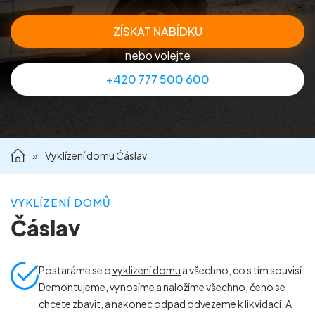
Příprava nemovitostí na prodej
ZÍSKAT NABÍDKU
nebo volejte
Reference
+420 777 500 600
Kontakt
»
Vyklízení domu Čáslav
VYKLÍZENÍ DOMŮ
Čáslav
Postaráme se o
vyklizení domu
a všechno, co s tím souvisí.
Demontujeme, vynosíme a naložíme všechno, čeho se
chcete zbavit, a nakonec odpad odvezeme k likvidaci. A