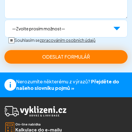
Souhlasím se
zpracováním osobních údajů
Nerozumíte některému z výrazů?
Přejděte do
našeho slovníku pojmů »
On-line nabídka
Kalkulace do e-mailu