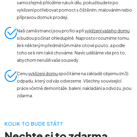
samozřejmě přiložíme ruku k dílu, pokud budete po
vyklízení potřebovat pomoct s čištěním, malováním nebo
přípravou domu k prodeji.
Naši zaměstnanci jsou profíci a při
vyklízení vašeho domu
si budou počínat ohleduplně. Naprosto rozumíme tomu,
že k některým předmětům máte citové pouto, a podle
toho se k nim také chováme. Navíc uděláme vše pro to,
abychom nerušili vaše sousedy.
Cenu
vyklízení domu
spočítáme na základě objemu (m
3
)
odpadu, který od vás odvezeme. Všechny související
práce včetně demontáže, balení, nakládání a odvozu, jsou
zdarma.
KOLIK TO BUDE STÁT?
Nechte si to zdarma