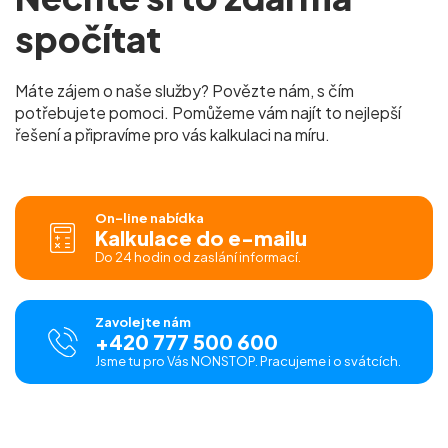
spočítat
Máte zájem o naše služby? Povězte nám, s čím
potřebujete pomoci. Pomůžeme vám najít to nejlepší
řešení a připravíme pro vás kalkulaci na míru.
On-line nabídka
Kalkulace do e-mailu
Do 24 hodin od zaslání informací.
Zavolejte nám
+420 777 500 600
Jsme tu pro Vás NONSTOP. Pracujeme i o svátcích.