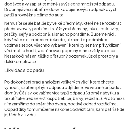
dodávce a vy zaplatíte méně za výsledné množství odpadu.
Drobnější věci zabalíme do velkoobjemových odpadkových
pytlů a rovněž naložíme do auta.
Nemusíte se ale bát, že by velké předměty, které nelze rozebrat,
představovaly problém. I s těžkými břemeny, jako jsou klavíry,
pračky, sejfy a podobně, si snadno poradíme. Budeme rádi,
když nám o nich předem řeknete, ale není to podmínkou –
vozíme s sebou všechno vybavení, které by se nám při
vyklízení
věcí mohlo hodit, a i stěhovací popruhy máme vždy po ruce.
Nezaskočí nás ani těžko přístupný pozemek, úzké prostory a
další komplikace.
Likvidace odpadu
Po dokončení prací a naložení veškerých věcí, které chcete
vyhodit, s autem plným odpadu odjíždíme. Ve většině případů z
domů
v Čáslavi odvážíme více typů odpadu (kromě nábytku a
textilií také třeba elektrospotřebiče, barvy, ředidla…). Proto než s
ním zamíříme do sběrného dvora, poctivě odpad roztřídíme.
Odpad díky tomu můžeme nakonec odvézt tam, kam patří a kde
jej řádně zlikvidují.