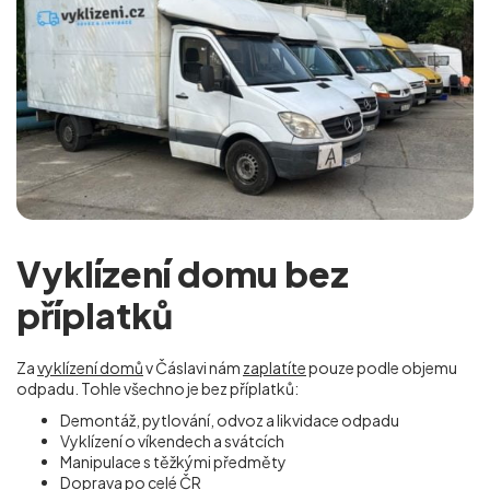
Vyklízení domu bez
příplatků
Za
vyklízení domů
v Čáslavi nám
zaplatíte
pouze podle objemu
odpadu. Tohle všechno je bez příplatků:
Demontáž, pytlování, odvoz a likvidace odpadu
Vyklízení o víkendech a svátcích
Manipulace s těžkými předměty
Doprava po celé ČR