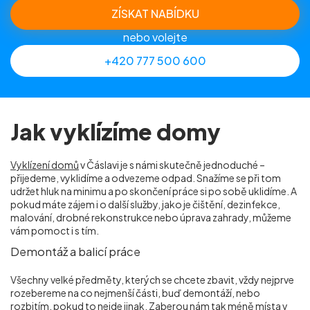
ZÍSKAT NABÍDKU
nebo volejte
+420 777 500 600
Jak vyklízíme domy
Vyklízení domů
v Čáslavi je s námi skutečně jednoduché –
přijedeme, vyklidíme a odvezeme odpad. Snažíme se při tom
udržet hluk na minimu a po skončení práce si po sobě uklidíme. A
pokud máte zájem i o další služby, jako je čištění, dezinfekce,
malování, drobné rekonstrukce nebo úprava zahrady, můžeme
vám pomoct i s tím.
Demontáž a balicí práce
Všechny velké předměty, kterých se chcete zbavit, vždy nejprve
rozebereme na co nejmenší části, buď demontáží, nebo
rozbitím, pokud to nejde jinak. Zaberou nám tak méně místa v