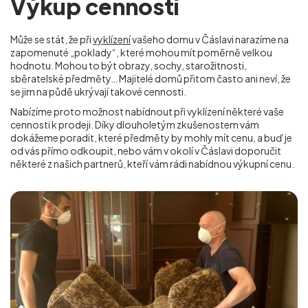
Výkup cenností
Může se stát, že při
vyklízení
vašeho domu v Čáslavi narazíme na
zapomenuté „poklady“, které mohou mít poměrně velkou
hodnotu. Mohou to být obrazy, sochy, starožitnosti,
sběratelské předměty… Majitelé domů přitom často ani neví, že
se jim na půdě ukrývají takové cennosti.
Nabízíme proto možnost nabídnout při vyklízení některé vaše
cennosti k prodeji. Díky dlouholetým zkušenostem vám
dokážeme poradit, které předměty by mohly mít cenu, a buď je
od vás přímo odkoupit, nebo vám v okolí
v Čáslavi
doporučit
některé z našich partnerů, kteří vám rádi nabídnou výkupní cenu.