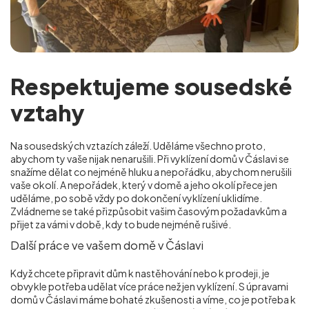
Respektujeme sousedské
vztahy
Na sousedských vztazích záleží. Uděláme všechno proto,
abychom ty vaše nijak nenarušili. Při vyklízení domů v Čáslavi se
snažíme dělat co nejméně hluku a nepořádku, abychom nerušili
vaše okolí. A nepořádek, který v domě a jeho okolí přece jen
uděláme, po sobě vždy po dokončení vyklízení uklidíme.
Zvládneme se také přizpůsobit vašim časovým požadavkům a
přijet za vámi v době, kdy to bude nejméně rušivé.
Další práce ve vašem domě v Čáslavi
Když chcete připravit dům k nastěhování nebo k prodeji, je
obvykle potřeba udělat více práce než jen vyklízení. S úpravami
domů v Čáslavi máme bohaté zkušenosti a víme, co je potřeba k