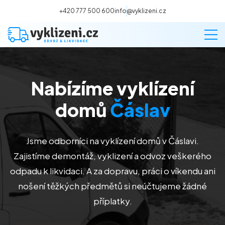
+420 777 500 600
info@vyklizeni.cz
Nabízíme vyklízení
Vyklízení
domů
Čáslav
Stěhování
Jsme odborníci na vyklízení domů v Čáslavi.
Malování
Zajistíme demontáž, vyklizení a odvoz veškerého
odpadu k likvidaci. A za dopravu, práci o víkendu ani
Deratizace a dezinsekce
nošení těžkých předmětů si neúčtujeme žádné
příplatky.
Úklid