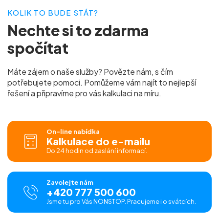
KOLIK TO BUDE STÁT?
Nechte si to
zdarma
spočítat
Máte zájem o naše služby? Povězte nám, s čím
potřebujete pomoci. Pomůžeme vám najít to nejlepší
řešení a připravíme pro vás
kalkulaci na míru.
On-line nabídka
Kalkulace do e-mailu
Do 24 hodin od zaslání informací.
Zavolejte nám
+420 777 500 600
Jsme tu pro Vás NONSTOP. Pracujeme i o svátcích.