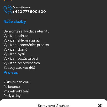
Zavolejte nám
+420 777 500 600
Naše služby
Demontáž a likvidace eternitu
Vyklízení zahrad
Vyklízení sklepů a garáží
Vyklízení komerčních prostor
Vyklízení domů
Vyklízení bytů
Vyklízení pozůstalostí
Vyklízení
po povodních
Zásady cookies (EU)
Pro vás
Získejte nabídku
Reference
Průběh vyklízení
Rady a tipy
Kontakt
Sledujte nás
Spravovat Souhlas