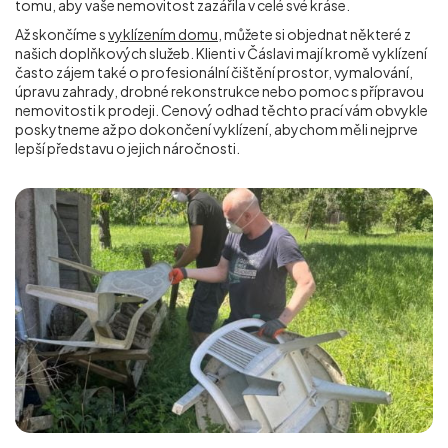
tomu, aby vaše nemovitost zazářila v celé své kráse.
Až skončíme s
vyklízením domu
, můžete si objednat některé z
našich doplňkových služeb. Klienti v Čáslavi mají kromě vyklízení
často zájem také o profesionální čištění prostor, vymalování,
úpravu zahrady, drobné rekonstrukce nebo pomoc s přípravou
nemovitosti k prodeji. Cenový odhad těchto prací vám obvykle
poskytneme až po dokončení vyklízení, abychom měli nejprve
lepší představu o jejich náročnosti.