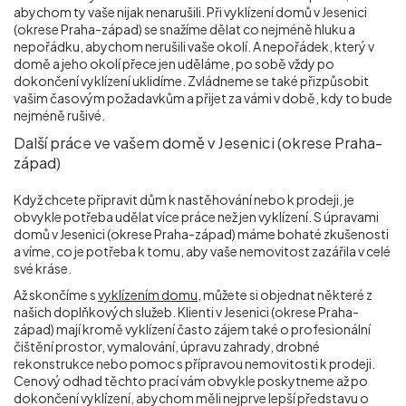
abychom ty vaše nijak nenarušili. Při vyklízení domů v Jesenici
(okrese Praha-západ) se snažíme dělat co nejméně hluku a
nepořádku, abychom nerušili vaše okolí. A nepořádek, který v
domě a jeho okolí přece jen uděláme, po sobě vždy po
dokončení vyklízení uklidíme. Zvládneme se také přizpůsobit
vašim časovým požadavkům a přijet za vámi v době, kdy to bude
nejméně rušivé.
Další práce ve vašem domě v Jesenici (okrese Praha-
západ)
Když chcete připravit dům k nastěhování nebo k prodeji, je
obvykle potřeba udělat více práce než jen vyklízení. S úpravami
domů v Jesenici (okrese Praha-západ) máme bohaté zkušenosti
a víme, co je potřeba k tomu, aby vaše nemovitost zazářila v celé
své kráse.
Až skončíme s
vyklízením domu
, můžete si objednat některé z
našich doplňkových služeb. Klienti v Jesenici (okrese Praha-
západ) mají kromě vyklízení často zájem také o profesionální
čištění prostor, vymalování, úpravu zahrady, drobné
rekonstrukce nebo pomoc s přípravou nemovitosti k prodeji.
Cenový odhad těchto prací vám obvykle poskytneme až po
dokončení vyklízení, abychom měli nejprve lepší představu o