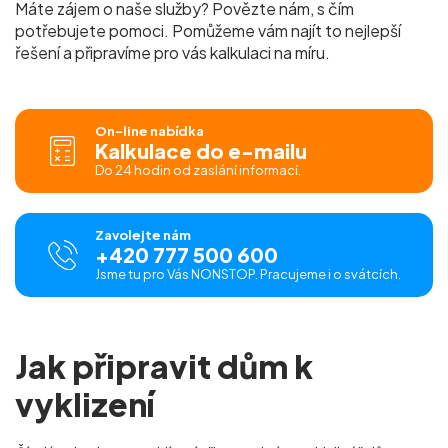
Máte zájem o naše služby? Povězte nám, s čím
potřebujete pomoci. Pomůžeme vám najít to nejlepší
řešení a připravíme pro vás
kalkulaci na míru.
On-line nabídka
Kalkulace do e-mailu
Do 24 hodin od zaslání informací.
Zavolejte nám
+420 777 500 600
Jsme tu pro Vás NONSTOP. Pracujeme i o svátcích.
Jak připravit dům k
vyklizení