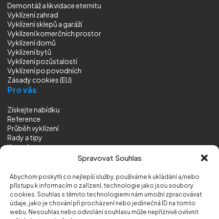
Demontáž a likvidace eternitu
Vyklízení zahrad
Vyklízení sklepů a garáží
Vyklízení komerčních prostor
Vyklízení domů
Vyklízení bytů
Vyklízení pozůstalostí
Vyklízení
po povodních
Zásady cookies (EU)
Pro vás
Získejte nabídku
Reference
Průběh vyklízení
Rady a tipy
Kontakt
Sledujte nás
Spravovat Souhlas
Abychom poskytli co nejlepší služby, používáme k ukládání a/nebo
přístupu k informacím o zařízení, technologie jako jsou soubory
cookies. Souhlas s těmito technologiemi nám umožní zpracovávat
údaje, jako je chování při procházení nebo jedinečná ID na tomto
webu. Nesouhlas nebo odvolání souhlasu může nepříznivě ovlivnit
© 2026 Vyklizeni.cz (
mapa stránek
)