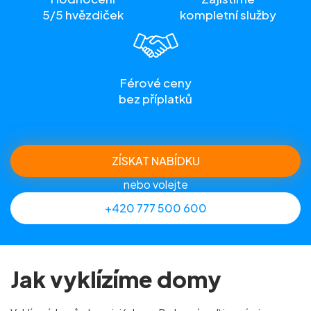
5/5 hvězdiček
kompletní služby
Férové ceny
bez příplatků
ZÍSKAT NABÍDKU
nebo volejte
+420 777 500 600
Jak vyklízíme domy