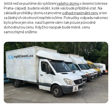
Ještě než se pustíme do vyklízení
vašeho domu
v Jesenici (okrese
Praha-západ), budete vědět, kolik vás bude přibližně stát. Na
základě prohlídky domu stanovíme
odhad maximální ceny
a ten
za žádných okolností nepřekročíme. Pokud by odpadu nakonec
bylo přece jen více, naúčtujeme vám i tak pouze původně
dohodnutou cenu. Když ho naopak bude méně, cenu
samozřejmě snížíme.