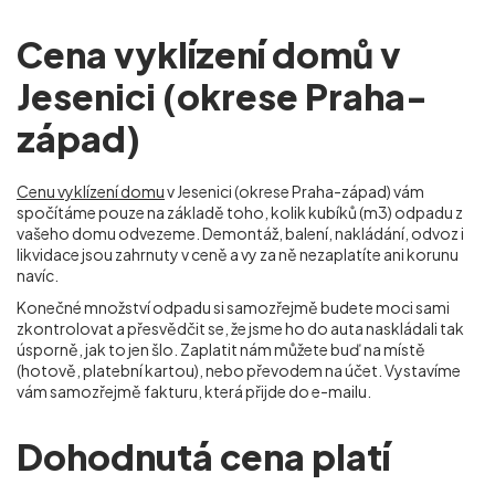
Cena vyklízení domů v
Jesenici (okrese Praha-
západ)
Cenu vyklízení domu
v Jesenici (okrese Praha-západ) vám
spočítáme pouze na základě toho, kolik kubíků (m
3
) odpadu z
vašeho domu odvezeme. Demontáž, balení, nakládání, odvoz i
likvidace jsou zahrnuty v ceně a vy za ně nezaplatíte ani korunu
navíc.
Konečné množství odpadu si samozřejmě budete moci sami
zkontrolovat a přesvědčit se, že jsme ho do auta naskládali tak
úsporně, jak to jen šlo. Zaplatit nám můžete buď na místě
(hotově, platební kartou), nebo převodem na účet. Vystavíme
vám samozřejmě fakturu, která přijde do e-mailu.
Dohodnutá cena platí