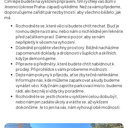
Čím lépe budete na vyklízení připraveni, tím rychleji váš dům v
Jesenici (okrese Praha-západ) vyklidíme. Než za vámi přijedeme,
doporučujeme zařídit pár nezbytností, aby všechno běželo, jak
má.
Rozhodněte se, které věci si budete chtít nechat. Buď je
rovnou dejte na stranu, nebo nám o nich klidně jen řekněte
před začátkem prací. Dáme si pozor, aby se nám
nepřipletly k věcem na vyhození.
Důsledně projděte všechny prostory. Běžně nacházíme
zapomenuté doklady a drobnosti v šuplících a skříních,
když je demontujeme.
Připravte si předměty, které budete chtít nabídnout k
prodeji. Při prohlídce s vámi probereme možnosti.
Dejte nám pokyny k příjezdu, ať se zbytečně nehledáme.
Informujte nás, kde můžeme zaparkovat a kudy budeme
vynášet věci. Když nám zajistíte parkovací místo, budeme
rádi, ale i bez něj si vždycky poradíme.
Rozhodněte se, jestli chcete u vyklízení celou dobu být,
nebo nám jen zadáte úkoly a vrátíte se, až vyklízení
dokončíme. Je to jen na vás, nám vyhovují obě možnosti.