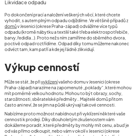
Likvidace odpadu
Po dokončení prací a naložení veškerých věcí, které chcete
vyhodit, s autem plným odpadu odjíždíme. Ve většině případů z
domů
v Jesenici (okrese Praha-západ) odvážíme více typů
odpadu (kromě nábytku a textilií také třeba elektrospotřebiče,
barvy, ředidla…). Proto než s ním zamíříme do sběrného dvora,
poctivě odpad roztřídíme. Odpad díky tomu můžeme nakonec
odvézt tam, kam patří a kde jej řádně zlikvidují.
Výkup cenností
Může se stát, že při
vyklízení
vašeho domu v Jesenici (okrese
Praha-západ) narazíme na zapomenuté „poklady“, které mohou
mít poměrně velkou hodnotu. Mohou to být obrazy, sochy,
starožitnosti, sběratelské předměty… Majitelé domů přitom
často ani neví, že se jim na půdě ukrývají takové cennosti.
Nabízíme proto možnost nabídnout při vyklízení některé vaše
cennosti k prodeji. Díky dlouholetým zkušenostem vám
dokážeme poradit, které předměty by mohly mít cenu, a buď je
od vás přímo odkoupit, nebo vám v okolí
v Jesenici (okrese