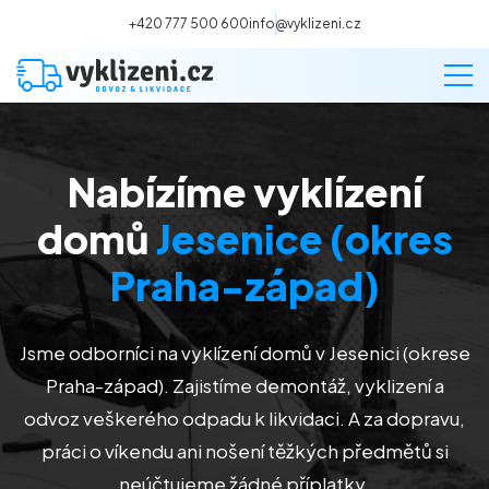
+420 777 500 600
info@vyklizeni.cz
Nabízíme vyklízení
Vyklízení
domů
Jesenice (okres
Stěhování
Praha-západ)
Malování
Jsme odborníci na vyklízení domů v Jesenici (okrese
Praha-západ). Zajistíme demontáž, vyklizení a
Deratizace a dezinsekce
odvoz veškerého odpadu k likvidaci. A za dopravu,
práci o víkendu ani nošení těžkých předmětů si
Úklid
neúčtujeme žádné příplatky.