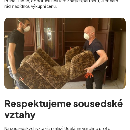
Praha-západ)
doporučit některé z našich partnerů, kteří vám
rádi nabídnou výkupní cenu.
Respektujeme sousedské
vztahy
Na sousedských vztazích záleží. Uděláme všechno proto,