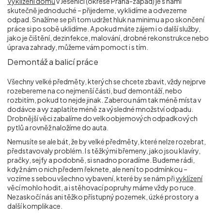
Vyklízení domů
v Jesenici (okrese Praha-západ) je s námi
skutečně jednoduché – přijedeme, vyklidíme a odvezeme
odpad. Snažíme se při tom udržet hluk na minimu a po skončení
práce si po sobě uklidíme. A pokud máte zájem i o další služby,
jako je čištění, dezinfekce, malování, drobné rekonstrukce nebo
úprava zahrady, můžeme vám pomoct i s tím.
Demontáž a balicí práce
Všechny velké předměty, kterých se chcete zbavit, vždy nejprve
rozebereme na co nejmenší části, buď demontáží, nebo
rozbitím, pokud to nejde jinak. Zaberou nám tak méně místa v
dodávce a vy zaplatíte méně za výsledné množství odpadu.
Drobnější věci zabalíme do velkoobjemových odpadkových
pytlů a rovněž naložíme do auta.
Nemusíte se ale bát, že by velké předměty, které nelze rozebrat,
představovaly problém. I s těžkými břemeny, jako jsou klavíry,
pračky, sejfy a podobně, si snadno poradíme. Budeme rádi,
když nám o nich předem řeknete, ale není to podmínkou –
vozíme s sebou všechno vybavení, které by se nám při
vyklízení
věcí mohlo hodit, a i stěhovací popruhy máme vždy po ruce.
Nezaskočí nás ani těžko přístupný pozemek, úzké prostory a
další komplikace.