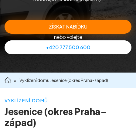
Příprava nemovitostí na prodej
Reference
ZÍSKAT NABÍDKU
nebo volejte
Kontakt
+420 777 500 600
»
Vyklízení domu Jesenice (okres Praha-západ)
VYKLÍZENÍ DOMŮ
Jesenice (okres Praha-
západ)