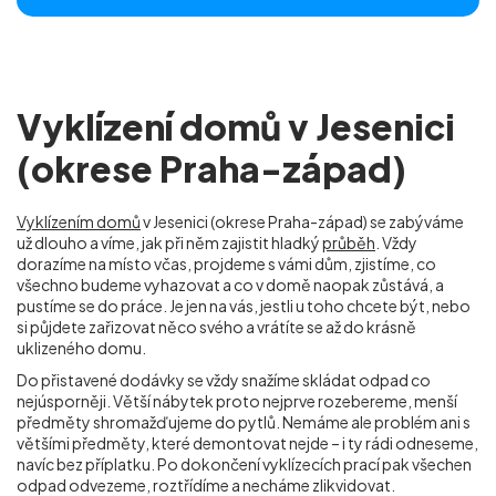
Vyklízení domů v Jesenici
(okrese Praha-západ)
Vyklízením domů
v Jesenici (okrese Praha-západ) se zabýváme
už dlouho a víme, jak při něm zajistit hladký
průběh
. Vždy
dorazíme na místo včas, projdeme s vámi dům, zjistíme, co
všechno budeme vyhazovat a co v domě naopak zůstává, a
pustíme se do práce. Je jen na vás, jestli u toho chcete být, nebo
si půjdete zařizovat něco svého a vrátíte se až do krásně
uklizeného domu.
Do přistavené dodávky se vždy snažíme skládat odpad co
nejúsporněji. Větší nábytek proto nejprve rozebereme, menší
předměty shromažďujeme do pytlů. Nemáme ale problém ani s
většími předměty, které demontovat nejde – i ty rádi odneseme,
navíc bez příplatku. Po dokončení vyklízecích prací pak všechen
odpad odvezeme, roztřídíme a necháme zlikvidovat.