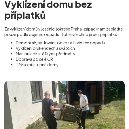
Vyklízení domu bez
příplatků
Za
vyklízení domů
v Jesenici (okrese Praha-západ) nám
zaplatíte
pouze podle objemu odpadu. Tohle všechno je bez příplatků:
Demontáž, pytlování, odvoz a likvidace odpadu
Vyklízení o víkendech a svátcích
Manipulace s těžkými předměty
Doprava po celé ČR
Těžko přístupné domy