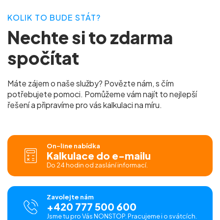
KOLIK TO BUDE STÁT?
Nechte si to zdarma
spočítat
Máte zájem o naše služby? Povězte nám, s čím
potřebujete pomoci. Pomůžeme vám najít to nejlepší
řešení a připravíme pro vás kalkulaci na míru.
On-line nabídka
Kalkulace do e-mailu
Do 24 hodin od zaslání informací.
Zavolejte nám
+420 777 500 600
Jsme tu pro Vás NONSTOP. Pracujeme i o svátcích.