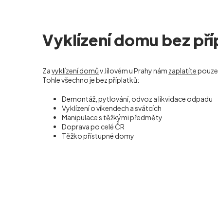
Vyklízení domu bez pří
Za
vyklízení domů
v Jílovém u Prahy nám
zaplatíte
pouze
Tohle všechno je bez příplatků:
Demontáž, pytlování, odvoz a likvidace odpadu
Vyklízení o víkendech a svátcích
Manipulace s těžkými předměty
Doprava po celé ČR
Těžko přístupné domy