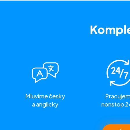
Komple
Mluvíme česky
Pracuje
a anglicky
nonstop 2