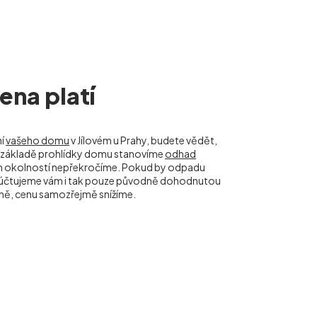
na platí
ní
vašeho domu
v Jílovém u Prahy, budete vědět,
 Na základě prohlídky domu stanovíme
odhad
ch okolností nepřekročíme. Pokud by odpadu
naúčtujeme vám i tak pouze původně dohodnutou
ně, cenu samozřejmě snížíme.