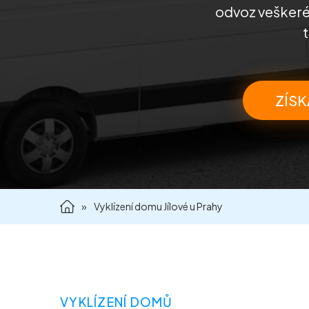
odvoz veškeréh
ZÍSK
»
Vyklízení domu Jílové u Prahy
VYKLÍZENÍ DOMŮ