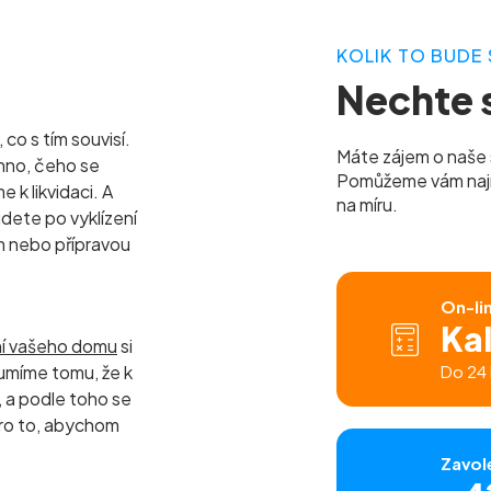
KOLIK TO BUDE 
Nechte s
co s tím souvisí.
Máte zájem o naše 
hno, čeho se
Pomůžeme vám najít 
k likvidaci. A
na míru.
udete po vyklízení
m nebo přípravou
On-li
Ka
ní vašeho domu
si
umíme tomu, že k
Do 24 
a podle toho se
ro to, abychom
Zavol