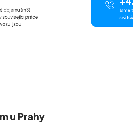
+4
ě objemu (m
3
)
Jsme t
související práce
svátcí
vozu, jsou
ém u Prahy