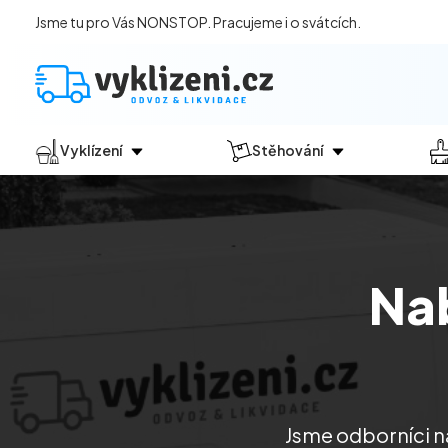
Jsme tu pro Vás NONSTOP. Pracujeme i o svátcích.
Vyklízení
Stěhování
Jak vyklízení probíhá?
Jak
probíhá?
Vyklízení pozůstalostí
Stěhování domácností
Vyklízení domů
Stěhování kanceláří
Na
Vyklízení bytů
Vyklízení po povodních
Vyklízení komerčních prostor
Vyklízení sklepů a garáží
Vyklízení zahrad
Jsme odborníci na
Likvidace eternitu