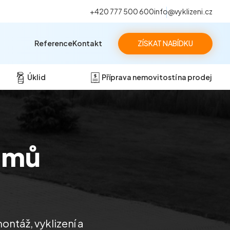
+420 777 500 600
info@vyklizeni.cz
Reference
Kontakt
ZÍSKAT NABÍDKU
Úklid
Příprava nemovitostí na prodej
omů
ontáž, vyklizení a