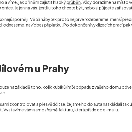
 a víme, jak při něm zajistit hladký
průběh
. Vždy dorazíme na místo 
ráce. Je jen na vás, jestli u toho chcete být, nebo si půjdete zařizov
 co nejúsporněji. Větší nábytek proto nejprve rozebereme, menší p
rádi odneseme, navíc bez příplatku. Po dokončení vyklízecích prací 
Jílovém u Prahy
ouze na základě toho, kolik kubíků (m
3
) odpadu z vašeho domu odveze
víc.
 zkontrolovat a přesvědčit se, že jsme ho do auta naskládali tak ús
t. Vystavíme vám samozřejmě fakturu, která přijde do e-mailu.