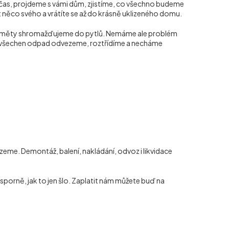
včas, projdeme s vámi dům, zjistíme, co všechno budeme
at něco svého a vrátíte se až do krásně uklizeného domu.
ředměty shromažďujeme do pytlů. Nemáme ale problém
pak všechen odpad odvezeme, roztřídíme a necháme
me. Demontáž, balení, nakládání, odvoz i likvidace
porně, jak to jen šlo. Zaplatit nám můžete buď na