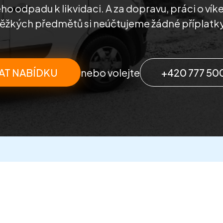
o odpadu k likvidaci. A za dopravu, práci o vík
těžkých předmětů si neúčtujeme žádné příplatky
AT NABÍDKU
nebo volejte
+420 777 50