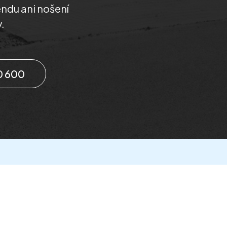
endu ani nošení
.
0 600