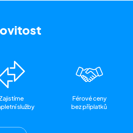
ovitost
Zajistíme
Férové ceny
letní služby
bez příplatků