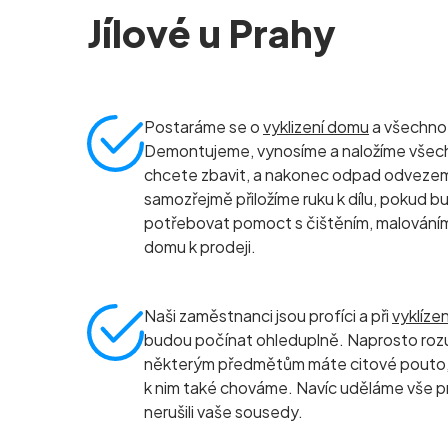
Jílové u Prahy
Postaráme se o
vyklizení domu
a všechno, 
Demontujeme, vynosíme a naložíme všec
chcete zbavit, a nakonec odpad odvezeme 
samozřejmě přiložíme ruku k dílu, pokud b
potřebovat pomoct s čištěním, malování
domu k prodeji.
Naši zaměstnanci jsou profíci a při
vyklíze
budou počínat ohleduplně. Naprosto roz
některým předmětům máte citové pouto, 
k nim také chováme. Navíc uděláme vše p
nerušili vaše sousedy.