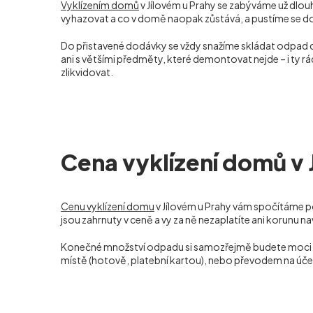
Vyklízením domů
v Jílovém u Prahy se zabýváme už dlouho
vyhazovat a co v domě naopak zůstává, a pustíme se do p
Do přistavené dodávky se vždy snažíme skládat odpad
ani s většími předměty, které demontovat nejde – i ty 
zlikvidovat.
Cena vyklízení domů v 
Cenu vyklízení domu
v Jílovém u Prahy vám spočítáme p
jsou zahrnuty v ceně a vy za ně nezaplatíte ani korunu na
Konečné množství odpadu si samozřejmě budete moci sami
místě (hotově, platební kartou), nebo převodem na úče