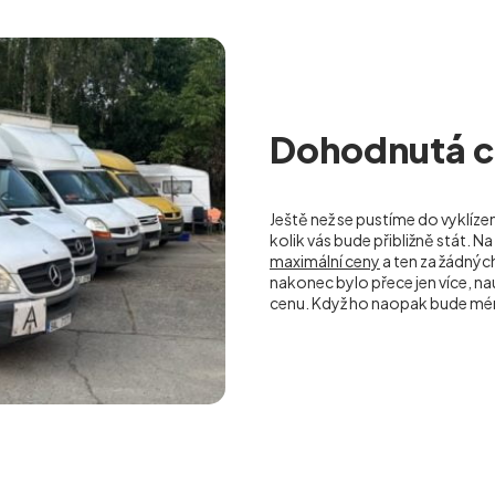
Dohodnutá ce
Ještě než se pustíme do vyklíze
kolik vás bude přibližně stát.
maximální ceny
a ten za žádný
nakonec bylo přece jen více, 
cenu. Když ho naopak bude mé