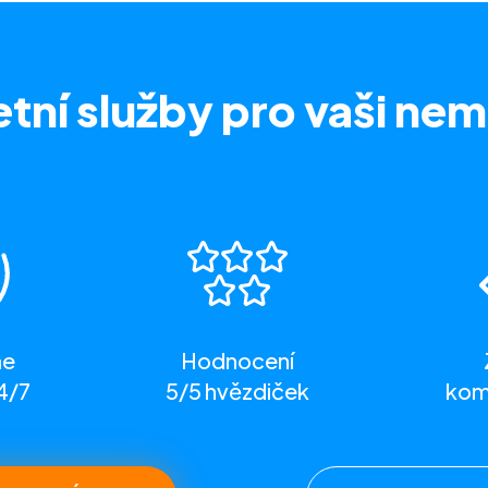
tní služby
pro vaši nem
me
Hodnocení
4/7
5/5 hvězdiček
komp