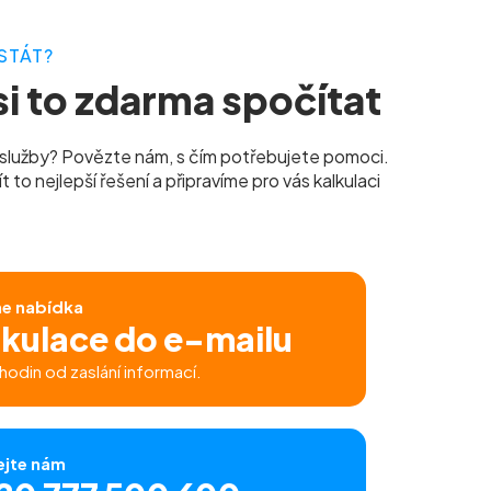
STÁT?
i to zdarma spočítat
služby? Povězte nám, s čím potřebujete pomoci.
to nejlepší řešení a připravíme pro vás kalkulaci
ne nabídka
lkulace do e-mailu
hodin od zaslání informací.
ejte nám