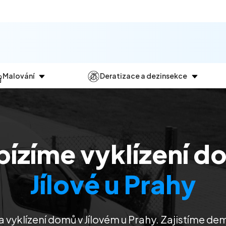
Malování
Deratizace a dezinsekce
Jak
probíhá?
Průběh
a
dezinsekce
Malování bytů
Deratizace
Malování domů
Dezinfekce
bízíme vyklízení d
Malování kanceláří
Dezinsekce
Malování komerčních prostor
Jílové u Prahy
 vyklízení domů v Jílovém u Prahy. Zajistíme dem