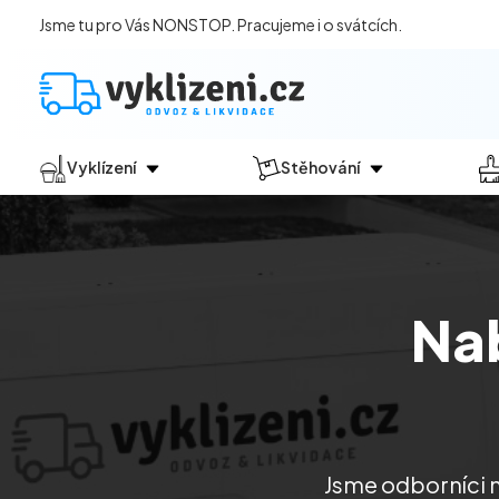
Jsme tu pro Vás NONSTOP. Pracujeme i o svátcích.
Vyklízení
Stěhování
Jak vyklízení probíhá?
Jak
probíhá?
Vyklízení pozůstalostí
Stěhování domácností
Vyklízení domů
Stěhování kanceláří
Na
Vyklízení bytů
Vyklízení po povodních
Vyklízení komerčních prostor
Vyklízení sklepů a garáží
Vyklízení zahrad
Jsme odborníci n
Likvidace eternitu