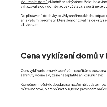
Vyklízením domů
v Kladně se zabýváme už dlouho a víme,
vyhazovat a co v domě naopak zůstává, a pustíme se do p
Do přistavené dodávky se vždy snažíme skládat odpad
ani s většími předměty, které demontovat nejde – i ty 
zlikvidovat.
Cena vyklízení domů v
Cenu vyklízení domu
v Kladně vám spočítáme pouze na z
zahrnuty v ceně a vy za ně nezaplatíte ani korunu navíc.
Konečné množství odpadu si samozřejmě budete moci sami
místě (hotově, platební kartou), nebo převodem na úče