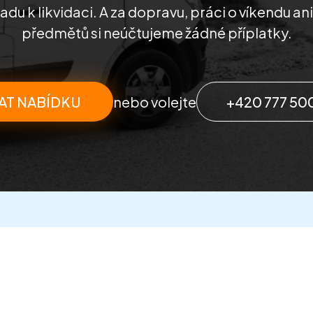
u k likvidaci. A za dopravu, práci o víkendu an
předmětů si neúčtujeme žádné příplatky.
AT NABÍDKU
nebo volejte
+420 777 50