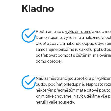
Kladno
Postaráme se o
vyklizení domu
a všechno, 
Demontujeme, vynosíme a naložíme všec
chcete zbavit, a nakonec odpad odvezeme 
samozřejmě přiložíme ruku k dílu, pokud b
potřebovat pomoct s čištěním, malování
domu k prodeji.
Naši zaměstnanci jsou profíci a při
vyklíze
budou počínat ohleduplně. Naprosto roz
některým předmětům máte citové pouto, 
k nim také chováme. Navíc uděláme vše p
nerušili vaše sousedy.