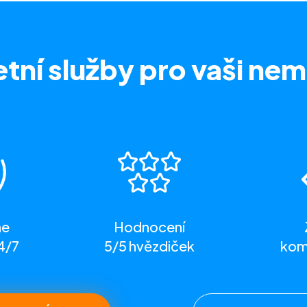
tní služby
pro vaši nem
me
Hodnocení
4/7
5/5 hvězdiček
komp