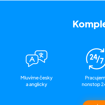
Komple
Mluvíme česky
Pracuje
a anglicky
nonstop 2