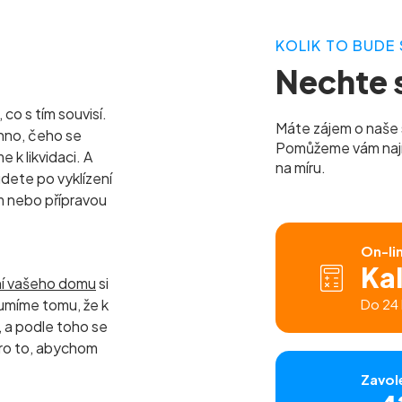
KOLIK TO BUDE 
Nechte s
co s tím souvisí.
Máte zájem o naše 
hno, čeho se
Pomůžeme vám najít 
k likvidaci. A
na míru.
udete po vyklízení
m nebo přípravou
On-li
Ka
ní vašeho domu
si
umíme tomu, že k
Do 24 
a podle toho se
ro to, abychom
Zavol