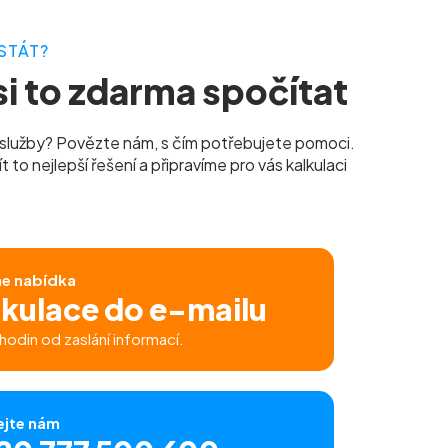
STÁT?
i to zdarma spočítat
služby? Povězte nám, s čím potřebujete pomoci.
to nejlepší řešení a připravíme pro vás kalkulaci
ne nabídka
lkulace do e-mailu
hodin od zaslání informací.
ejte nám