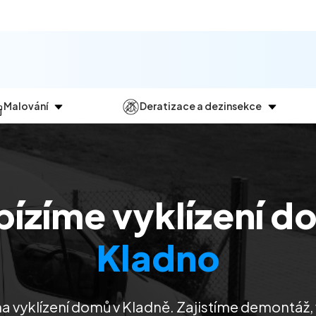
Malování
Deratizace a dezinsekce
Jak
probíhá?
Průběh
a
dezinsekce
Malování bytů
Deratizace
Malování domů
Dezinfekce
bízíme vyklízení d
Malování kanceláří
Dezinsekce
Malování komerčních prostor
Kladno
a vyklízení domů v Kladně. Zajistíme demontáž, 