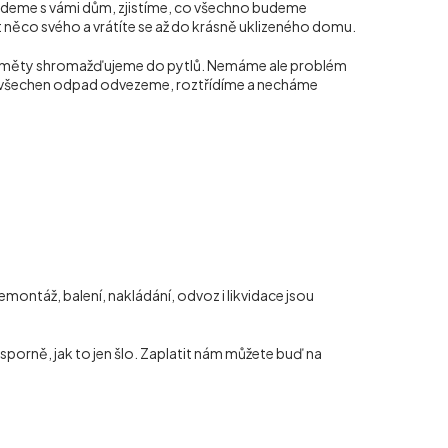
ojdeme s vámi dům, zjistíme, co všechno budeme
at něco svého a vrátíte se až do krásně uklizeného domu.
ředměty shromažďujeme do pytlů. Nemáme ale problém
pak všechen odpad odvezeme, roztřídíme a necháme
ntáž, balení, nakládání, odvoz i likvidace jsou
porně, jak to jen šlo. Zaplatit nám můžete buď na