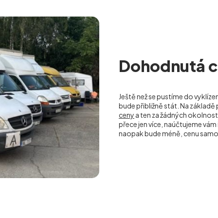
Dohodnutá ce
Ještě než se pustíme do vyklíze
bude přibližně stát. Na základ
ceny
a ten za žádných okolnos
přece jen více, naúčtujeme vá
naopak bude méně, cenu samoz