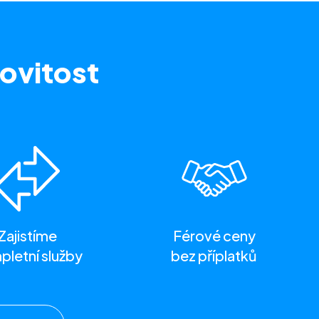
ovitost
Zajistíme
Férové ceny
letní služby
bez příplatků