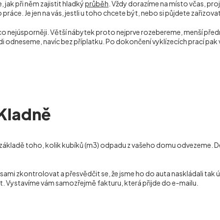
 jak při něm zajistit hladký
průběh
. Vždy dorazíme na místo včas, pr
ráce. Je jen na vás, jestli u toho chcete být, nebo si půjdete zařizov
 co nejúsporněji. Větší nábytek proto nejprve rozebereme, menší p
rádi odneseme, navíc bez příplatku. Po dokončení vyklízecích prací 
 Kladně
ákladě toho, kolik kubíků (m
3
) odpadu z vašeho domu odvezeme. Demo
 zkontrolovat a přesvědčit se, že jsme ho do auta naskládali tak ús
t. Vystavíme vám samozřejmě fakturu, která přijde do e-mailu.