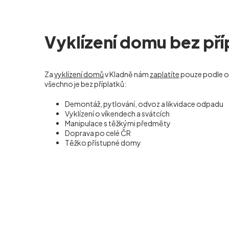
Vyklízení domu bez pří
Za
vyklízení domů
v Kladně nám
zaplatíte
pouze podle o
všechno je bez příplatků:
Demontáž, pytlování, odvoz a likvidace odpadu
Vyklízení o víkendech a svátcích
Manipulace s těžkými předměty
Doprava po celé ČR
Těžko přístupné domy