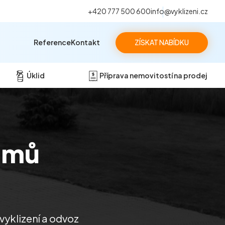
+420 777 500 600
info@vyklizeni.cz
Reference
Kontakt
ZÍSKAT NABÍDKU
Úklid
Příprava nemovitostí na prodej
omů
vyklizení a odvoz