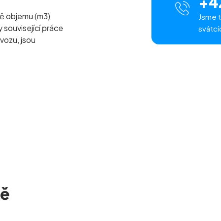
+4
ě objemu (m
3
)
Jsme t
související práce
svátcí
vozu, jsou
ně