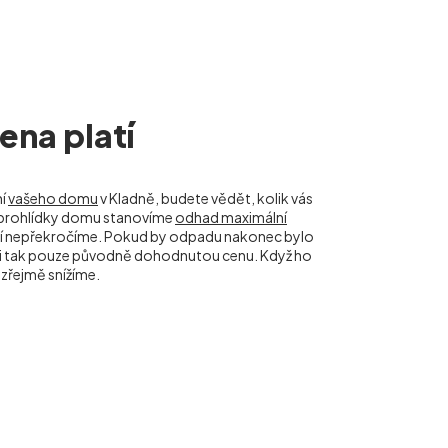
na platí
ní
vašeho domu
v Kladně, budete vědět, kolik vás
ě prohlídky domu stanovíme
odhad maximální
tí nepřekročíme. Pokud by odpadu nakonec bylo
m i tak pouze původně dohodnutou cenu. Když ho
řejmě snížíme.