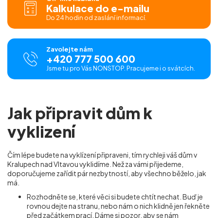
Kalkulace do e-mailu
Do 24 hodin od zaslání informací.
Zavolejte nám
+420 777 500 600
Jsme tu pro Vás NONSTOP. Pracujeme i o svátcích.
Jak připravit dům k
vyklizení
Čím lépe budete na vyklízení připraveni, tím rychleji váš dům v
Kralupech nad Vltavou vyklidíme. Než za vámi přijedeme,
doporučujeme zařídit pár nezbytností, aby všechno běželo, jak
má.
Rozhodněte se, které věci si budete chtít nechat. Buď je
rovnou dejte na stranu, nebo nám o nich klidně jen řekněte
před začátkem prací. Dáme si pozor, aby se nám