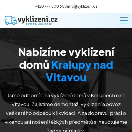
+420 777 500 600
info@vyklizeni.cz
Nabízíme vyklízení
Vyklízení
domů
Kralupy nad
Stěhování
Vltavou
Malování
Jsme odborníci na vyklízení domů v Kralupech nad
Vltavou. Zajistíme demontáž, vyklizení a odvoz
Deratizace a dezinsekce
veškerého odpadu k likvidaci. A za dopravu, práci o
víkendu ani nošení těžkých předmětů si neúčtujeme
Úklid
žádné příplatky.