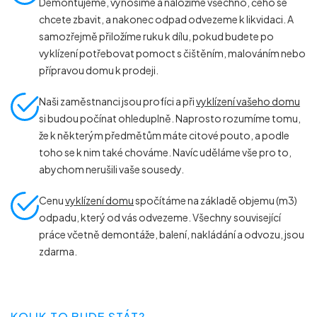
Demontujeme, vynosíme a naložíme všechno, čeho se
chcete zbavit, a nakonec odpad odvezeme k likvidaci. A
samozřejmě přiložíme ruku k dílu, pokud budete po
vyklízení potřebovat pomoct s čištěním, malováním nebo
přípravou domu k prodeji.
Naši zaměstnanci jsou profíci a při
vyklízení vašeho domu
si budou počínat ohleduplně. Naprosto rozumíme tomu,
že k některým předmětům máte citové pouto, a podle
toho se k nim také chováme. Navíc uděláme vše pro to,
abychom nerušili vaše sousedy.
Cenu
vyklízení domu
spočítáme na základě objemu (m
3
)
odpadu, který od vás odvezeme. Všechny související
práce včetně demontáže, balení, nakládání a odvozu, jsou
zdarma.
KOLIK TO BUDE STÁT?