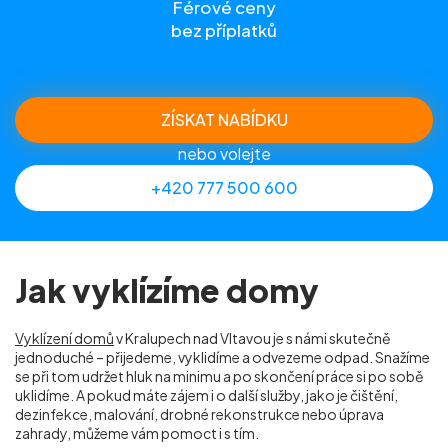
Férové ceny
bez příplatků
ZÍSKAT NABÍDKU
nebo volejte
+420 777 500 600
Jak vyklízíme domy
Vyklízení domů
v Kralupech nad Vltavou je s námi skutečně
jednoduché – přijedeme, vyklidíme a odvezeme odpad. Snažíme
se při tom udržet hluk na minimu a po skončení práce si po sobě
uklidíme. A pokud máte zájem i o další služby, jako je čištění,
dezinfekce, malování, drobné rekonstrukce nebo úprava
zahrady, můžeme vám pomoct i s tím.