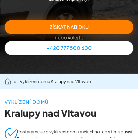
Příprava nemovitostí na prodej
Reference
ZÍSKAT NABÍDKU
nebo volejte
Kontakt
+420 777 500 600
»
Vyklízení domu Kralupy nad Vltavou
VYKLÍZENÍ DOMŮ
Kralupy nad Vltavou
Postaráme se o
vyklizení domu
a všechno, co s tím souvisí.