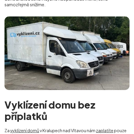
samozřejmě snížíme.
Vyklízení domu bez
příplatků
Za
vyklízení domů
v Kralupech nad Vltavou nám
zaplatíte
pouze