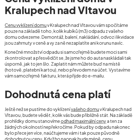
Kralupech nad Vltavou
Cenu vyklízení domu
v Kralupech nad Vltavou vám spočítáme
pouze na základě toho, kolik kubíků (m
3
) odpadu z vašeho
domu odvezeme. Demontáž, balení, nakládání, odvoz i likvidace
jsou zahrnuty v ceně a vy za ně nezaplatíte ani korunu navíc.
Konečné množství odpadu si samozřejmě budete moci sami
zkontrolovat a přesvědčit se, že jsme ho do auta naskládali tak
úsporně, jak to jen šlo. Zaplatit nám můžete buď na místě
(hotově, platební kartou), nebo převodem na účet. Vystavíme
vám samozřejmě fakturu, která přijde do e-mailu.
Dohodnutá cena platí
Ještě než se pustíme do vyklízení
vašeho domu
v Kralupech nad
Vltavou, budete vědět, kolik vás bude přibližně stát. Na základě
prohlídky domu stanovíme
odhad maximální ceny
a ten za
žádných okolností nepřekročíme. Pokud by odpadu nakonec
bylo přece jen více, naúčtujeme vám i tak pouze původně
dohodnutou cenu. Když ho naopak bude méně, cenu