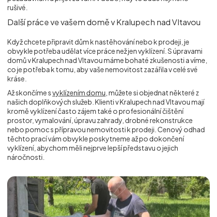
rušivé.
Další práce ve vašem domě v Kralupech nad Vltavou
Když chcete připravit dům k nastěhování nebo k prodeji, je
obvykle potřeba udělat více práce než jen vyklízení. S úpravami
domů v Kralupech nad Vltavou máme bohaté zkušenosti a víme,
co je potřeba k tomu, aby vaše nemovitost zazářila v celé své
kráse.
Až skončíme s
vyklízením domu
, můžete si objednat některé z
našich doplňkových služeb. Klienti v Kralupech nad Vltavou mají
kromě vyklízení často zájem také o profesionální čištění
prostor, vymalování, úpravu zahrady, drobné rekonstrukce
nebo pomoc s přípravou nemovitosti k prodeji. Cenový odhad
těchto prací vám obvykle poskytneme až po dokončení
vyklízení, abychom měli nejprve lepší představu o jejich
náročnosti.