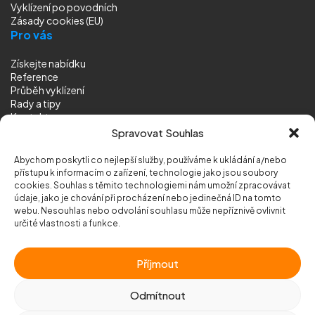
Vyklízení
po povodních
Zásady cookies (EU)
Pro vás
Získejte nabídku
Reference
Průběh vyklízení
Rady a tipy
Kontakt
Sledujte nás
Spravovat Souhlas
Abychom poskytli co nejlepší služby, používáme k ukládání a/nebo
přístupu k informacím o zařízení, technologie jako jsou soubory
cookies. Souhlas s těmito technologiemi nám umožní zpracovávat
údaje, jako je chování při procházení nebo jedinečná ID na tomto
webu. Nesouhlas nebo odvolání souhlasu může nepříznivě ovlivnit
© 2026 Vyklizeni.cz (
mapa stránek
)
určité vlastnosti a funkce.
Designed by
MEDIA ENERGY
Příjmout
Chráněno službou
reCAPTCHA
Ochrana soukromí
-
Smluvní podmínky
Odmítnout