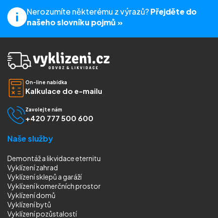
Nerozumíte některému z výrazů?
Přejděte do
našeho slovníku pojmů »
On-line nabídka
Kalkulace do e-mailu
Zavolejte nám
+420 777 500 600
Naše služby
Demontáž a likvidace eternitu
Vyklízení zahrad
Vyklízení sklepů a garáží
Vyklízení komerčních prostor
Vyklízení domů
Vyklízení bytů
Vyklízení pozůstalostí