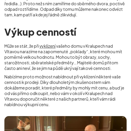
ředidla…). Proto než s ním zamíříme do sběrného dvora, poctivě
odpad roztřídíme. Odpad díky tomu můžeme nakonec odvézt
tam, kam patří a kde jej řádně zlikvidují.
Výkup cenností
Může se stát, že při
vyklízení
vašeho domu v Kralupech nad
Vltavou narazíme na zapomenuté „poklady“, které mohou mít
poměrně velkou hodnotu. Mohou to být obrazy, sochy,
starožitnosti, sběratelské předměty… Majitelé domů přitom
často ani neví, že se jim na půdě ukrývají takové cennosti.
Nabízíme proto možnost nabídnout při vyklízení některé vaše
cennosti k prodeji. Díky dlouholetým zkušenostem vám
dokážeme poradit, které předměty by mohly mít cenu, a buď je
od vás přímo odkoupit, nebo vám v okolí
v Kralupech nad
Vltavou
doporučit některé z našich partnerů, kteří vám rádi
nabídnou výkupní cenu.