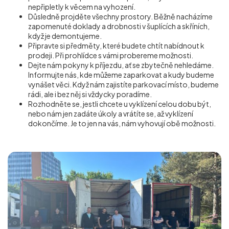
nepřipletly k věcem na vyhození.
Důsledně projděte všechny prostory. Běžně nacházíme
zapomenuté doklady a drobnosti v šuplících a skříních,
když je demontujeme.
Připravte si předměty, které budete chtít nabídnout k
prodeji. Při prohlídce s vámi probereme možnosti.
Dejte nám pokyny k příjezdu, ať se zbytečně nehledáme.
Informujte nás, kde můžeme zaparkovat a kudy budeme
vynášet věci. Když nám zajistíte parkovací místo, budeme
rádi, ale i bez něj si vždycky poradíme.
Rozhodněte se, jestli chcete u vyklízení celou dobu být,
nebo nám jen zadáte úkoly a vrátíte se, až vyklízení
dokončíme. Je to jen na vás, nám vyhovují obě možnosti.