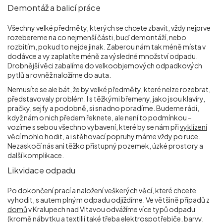
Demontáž a balicí práce
Všechny velké předměty, kterých se chcete zbavit, vždy nejprve
rozebereme na co nejmenší části, buď demontáží, nebo
rozbitím, pokud to nejde jinak. Zaberou nám tak méně místa v
dodávce a vy zaplatíte méně za výsledné množství odpadu.
Drobnější věci zabalíme do velkoobjemových odpadkových
pytlů a rovněž naložíme do auta.
Nemusíte se ale bát, že by velké předměty, které nelze rozebrat,
představovaly problém. I s těžkými břemeny, jako jsou klavíry,
pračky, sejfy a podobně, si snadno poradíme. Budeme rádi,
když nám o nich předem řeknete, ale není to podmínkou –
vozíme s sebou všechno vybavení, které by se nám při
vyklízení
věcí mohlo hodit, a i stěhovací popruhy máme vždy po ruce.
Nezaskočí nás ani těžko přístupný pozemek, úzké prostory a
další komplikace.
Likvidace odpadu
Po dokončení prací a naložení veškerých věcí, které chcete
vyhodit, s autem plným odpadu odjíždíme. Ve většině případů z
domů
v Kralupech nad Vltavou odvážíme více typů odpadu
(kromě nábytku a textilií také třeba elektrospotřebiče, barvy,