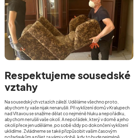
Respektujeme sousedské
vztahy
Na sousedských vztazích záleží. Uděláme všechno proto,
abychom ty vaše nijak nenarušili. Při vyklízení domů v Kralupech
nad Vltavou se snažíme dělat co nejméně hluku a nepořádku,
abychom nerušili vaše okolí. A nepořádek, který v domě a jeho
okolí přece jen uděláme, po sobě vždy po dokončení vyklízení
uklidíme. Zvládneme se také přizpůsobit vašim časovým
požadavkům a přijet za vámi v době, kdy to bude nejméně