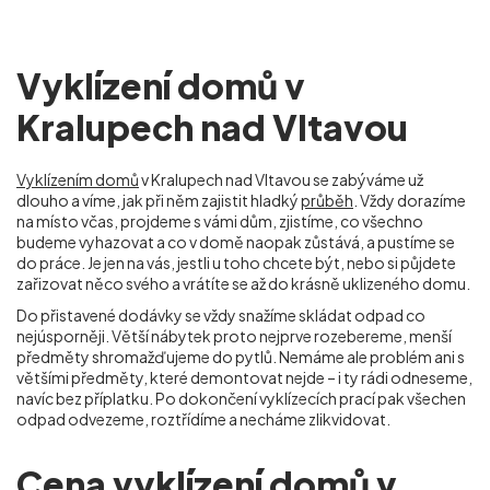
Vyklízení domů v
Kralupech nad Vltavou
Vyklízením domů
v Kralupech nad Vltavou se zabýváme už
dlouho a víme, jak při něm zajistit hladký
průběh
. Vždy dorazíme
na místo včas, projdeme s vámi dům, zjistíme, co všechno
budeme vyhazovat a co v domě naopak zůstává, a pustíme se
do práce. Je jen na vás, jestli u toho chcete být, nebo si půjdete
zařizovat něco svého a vrátíte se až do krásně uklizeného domu.
Do přistavené dodávky se vždy snažíme skládat odpad co
nejúsporněji. Větší nábytek proto nejprve rozebereme, menší
předměty shromažďujeme do pytlů. Nemáme ale problém ani s
většími předměty, které demontovat nejde – i ty rádi odneseme,
navíc bez příplatku. Po dokončení vyklízecích prací pak všechen
odpad odvezeme, roztřídíme a necháme zlikvidovat.
Cena vyklízení domů v