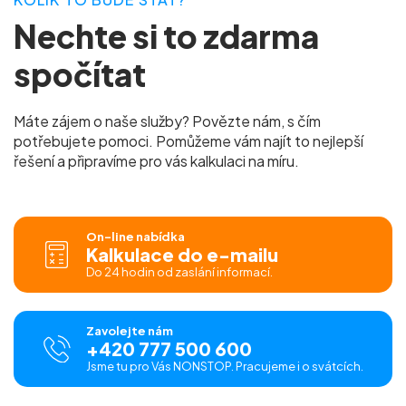
Nechte si to zdarma
spočítat
Máte zájem o naše služby? Povězte nám, s čím
potřebujete pomoci. Pomůžeme vám najít to nejlepší
řešení a připravíme pro vás kalkulaci na míru.
On-line nabídka
Kalkulace do e-mailu
Do 24 hodin od zaslání informací.
Zavolejte nám
+420 777 500 600
Jsme tu pro Vás NONSTOP. Pracujeme i o svátcích.