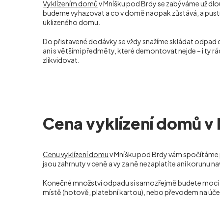
Vyklízením domů
v Mníšku pod Brdy se zabýváme už dlouh
budeme vyhazovat a co v domě naopak zůstává, a pustíme 
uklizeného domu.
Do přistavené dodávky se vždy snažíme skládat odpad
ani s většími předměty, které demontovat nejde – i ty 
zlikvidovat.
Cena vyklízení domů v
Cenu vyklízení domu
v Mníšku pod Brdy vám spočítáme p
jsou zahrnuty v ceně a vy za ně nezaplatíte ani korunu na
Konečné množství odpadu si samozřejmě budete moci sami
místě (hotově, platební kartou), nebo převodem na úče