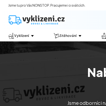
Jsme tu pro Vás NONSTOP. Pracujeme i o svátcích.
Vyklízení
Stěhování
Jak vyklízení probíhá?
Jak
probíhá?
Vyklízení pozůstalostí
Stěhování domácností
Vyklízení domů
Stěhování kanceláří
Na
Vyklízení bytů
Vyklízení po povodních
Vyklízení komerčních prostor
Vyklízení sklepů a garáží
Vyklízení zahrad
Jsme odborníci na
Likvidace eternitu