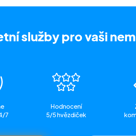
tní služby
pro vaši nem
me
Hodnocení
4/7
5/5 hvězdiček
komp