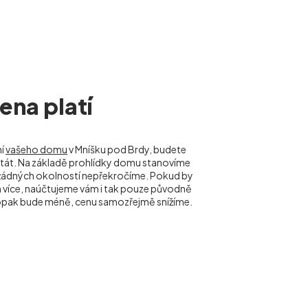
na platí
ní
vašeho domu
v Mníšku pod Brdy, budete
ě stát. Na základě prohlídky domu stanovíme
 žádných okolností nepřekročíme. Pokud by
 více, naúčtujeme vám i tak pouze původně
pak bude méně, cenu samozřejmě snížíme.