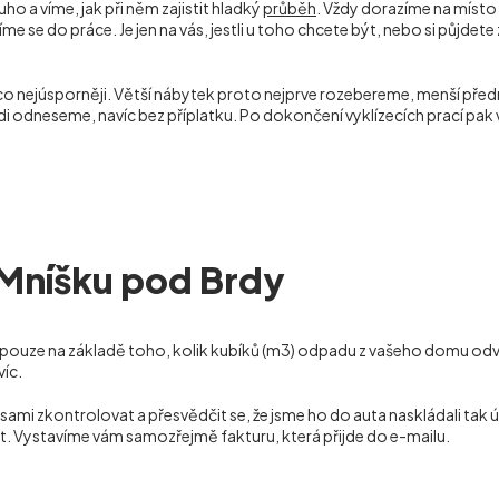
o a víme, jak při něm zajistit hladký
průběh
. Vždy dorazíme na místo
se do práce. Je jen na vás, jestli u toho chcete být, nebo si půjdete 
 co nejúsporněji. Větší nábytek proto nejprve rozebereme, menší p
rádi odneseme, navíc bez příplatku. Po dokončení vyklízecích prací 
 Mníšku pod Brdy
ouze na základě toho, kolik kubíků (m
3
) odpadu z vašeho domu odve
víc.
 zkontrolovat a přesvědčit se, že jsme ho do auta naskládali tak ús
t. Vystavíme vám samozřejmě fakturu, která přijde do e-mailu.