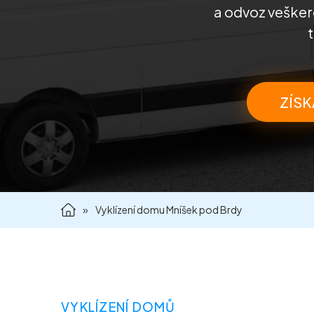
a odvoz veškeré
ZÍSK
»
Vyklízení domu Mníšek pod Brdy
VYKLÍZENÍ DOMŮ