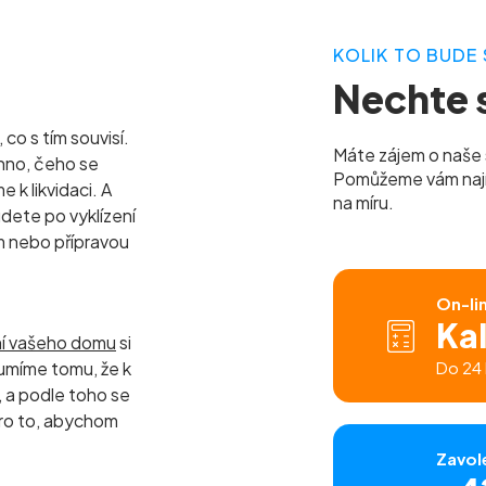
KOLIK TO BUDE 
Nechte s
co s tím souvisí.
Máte zájem o naše 
hno, čeho se
Pomůžeme vám najít 
k likvidaci. A
na míru.
udete po vyklízení
m nebo přípravou
On-li
Ka
ní vašeho domu
si
umíme tomu, že k
Do 24 
a podle toho se
ro to, abychom
Zavol