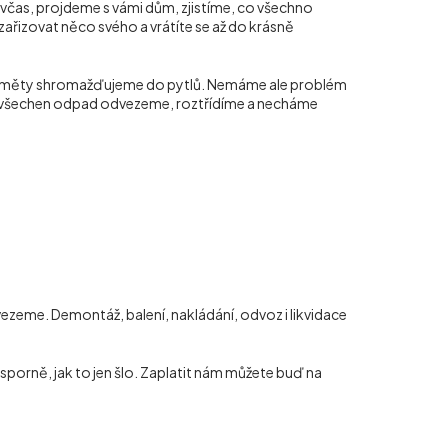
 včas, projdeme s vámi dům, zjistíme, co všechno
zařizovat něco svého a vrátíte se až do krásně
ředměty shromažďujeme do pytlů. Nemáme ale problém
pak všechen odpad odvezeme, roztřídíme a necháme
zeme. Demontáž, balení, nakládání, odvoz i likvidace
porně, jak to jen šlo. Zaplatit nám můžete buď na