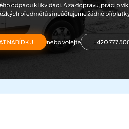
ho odpadu k likvidaci. A za dopravu, práci o ví
těžkých předmětů si neúčtujeme žádné příplatky
AT NABÍDKU
nebo volejte
+420 777 50