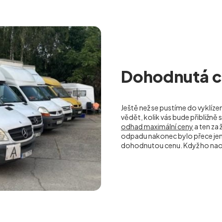
Dohodnutá ce
Ještě než se pustíme do vyklíze
vědět, kolik vás bude přibližn
odhad maximální ceny
a ten za
odpadu nakonec bylo přece jen
dohodnutou cenu. Když ho nao