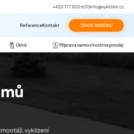
+420 777 500 600
info@vyklizeni.cz
Reference
Kontakt
ZÍSKAT NABÍDKU
Úklid
Příprava nemovitostí na prodej
omů
emontáž, vyklizení