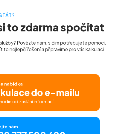
STÁT?
i to zdarma spočítat
služby? Povězte nám, s čím potřebujete pomoci.
to nejlepší řešení a připravíme pro vás kalkulaci
ne nabídka
lkulace do e-mailu
hodin od zaslání informací.
ejte nám