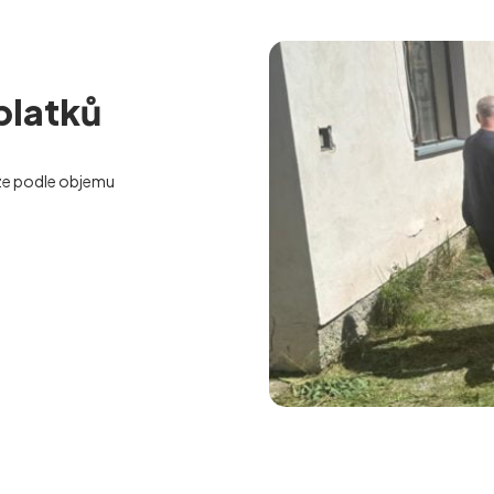
platků
e podle objemu