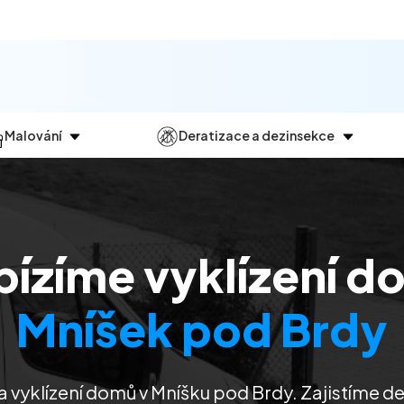
Malování
Deratizace a dezinsekce
Jak
probíhá?
Průběh
a
dezinsekce
Malování bytů
Deratizace
Malování domů
Dezinfekce
bízíme vyklízení d
Malování kanceláří
Dezinsekce
Malování komerčních prostor
Mníšek pod Brdy
 vyklízení domů v Mníšku pod Brdy. Zajistíme d