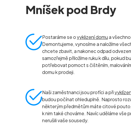
Mníšek pod Brdy
Postaráme se o
vyklizení domu
a všechno, 
Demontujeme, vynosíme a naložíme všec
chcete zbavit, a nakonec odpad odvezeme 
samozřejmě přiložíme ruku k dílu, pokud b
potřebovat pomoct s čištěním, malování
domu k prodeji.
Naši zaměstnanci jsou profíci a při
vyklíze
budou počínat ohleduplně. Naprosto roz
některým předmětům máte citové pouto, 
k nim také chováme. Navíc uděláme vše p
nerušili vaše sousedy.