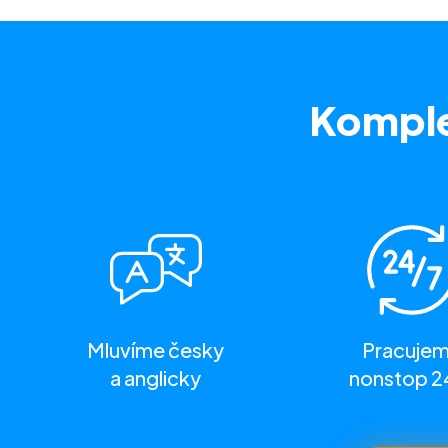
Komple
Mluvíme česky
Pracuje
a anglicky
nonstop 2