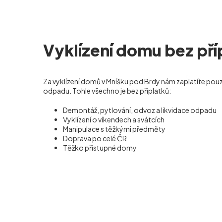
Vyklízení domu bez pří
Za
vyklízení domů
v Mníšku pod Brdy nám
zaplatíte
pouz
odpadu. Tohle všechno je bez příplatků:
Demontáž, pytlování, odvoz a likvidace odpadu
Vyklízení o víkendech a svátcích
Manipulace s těžkými předměty
Doprava po celé ČR
Těžko přístupné domy