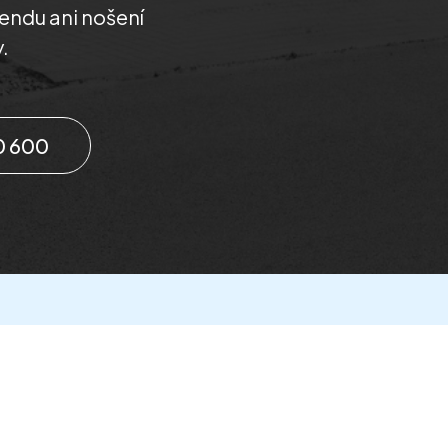
kendu ani nošení
.
0 600