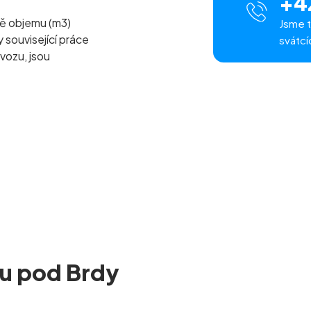
+4
ě objemu (m
3
)
Jsme t
související práce
svátcí
vozu, jsou
ku pod Brdy