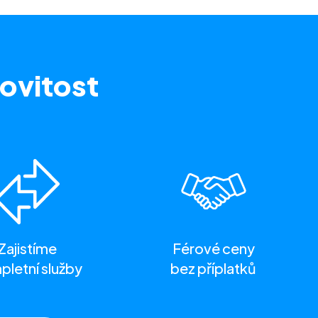
ovitost
Zajistíme
Férové ceny
letní služby
bez příplatků