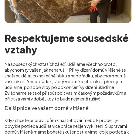
Respektujeme sousedské
vztahy
Na sousedských vztazích záleží. Uděláme všechno proto,
abychom ty vaše nijak nenarušili. Při vyklízení domů v Mšeně se
snažíme dělat co nejméně hluku a nepořádku, abychom nerušili
vaše okolí. A nepořádek, který v domě a jeho okolí přece jen
uděláme, po sobě vždy po dokončení vyklízení uklidíme.
Zvládneme se také přizpůsobit vašim časovým požadavkům a
přijet za vámi v době, kdy to bude nejméně rušivé.
Další práce ve vašem domě v Mšeně
Když chcete připravit dům k nastěhování nebo k prodeji, je
obvykle potřeba udělat více práce než jen vyklízení. S úpravami
domů v Mšeně máme bohaté zkušenosti a víme, co je potřeba k