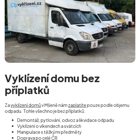
Vyklízení domu bez
příplatků
Za
vyklízení domů
v Mšeně nám
zaplatíte
pouze podle objemu
odpadu. Tohle všechno je bez příplatků:
Demontáž, pytlování, odvoz a likvidace odpadu
Vyklízení o víkendech a svátcích
Manipulace s těžkými předměty
Doprava po celé ČR