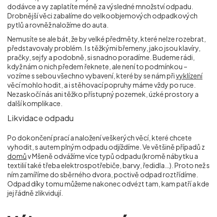
dodávce a vy zaplatíte méně za výsledné množství odpadu.
Drobnější věci zabalíme do velkoobjemových odpadkových
pytlů a rovněž naložíme do auta.
Nemusíte se ale bát, že by velké předměty, které nelze rozebrat,
představovaly problém. I s těžkými břemeny, jako jsou klavíry,
pračky, sejfy a podobně, si snadno poradíme. Budeme rádi,
když nám o nich předem řeknete, ale není to podmínkou –
vozíme s sebou všechno vybavení, které by se nám při
vyklízení
věcí mohlo hodit, a i stěhovací popruhy máme vždy po ruce.
Nezaskočí nás ani těžko přístupný pozemek, úzké prostory a
další komplikace.
Likvidace odpadu
Po dokončení prací a naložení veškerých věcí, které chcete
vyhodit, s autem plným odpadu odjíždíme. Ve většině případů z
domů
v Mšeně odvážíme více typů odpadu (kromě nábytku a
textilií také třeba elektrospotřebiče, barvy, ředidla…). Proto než s
ním zamíříme do sběrného dvora, poctivě odpad roztřídíme.
Odpad díky tomu můžeme nakonec odvézt tam, kam patří a kde
jej řádně zlikvidují.