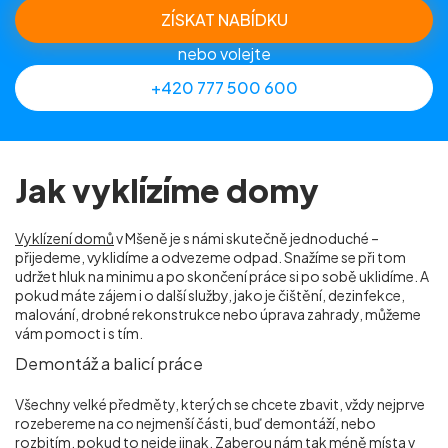
ZÍSKAT NABÍDKU
nebo volejte
+420 777 500 600
Jak vyklízíme domy
Vyklízení domů
v Mšeně je s námi skutečně jednoduché –
přijedeme, vyklidíme a odvezeme odpad. Snažíme se při tom
udržet hluk na minimu a po skončení práce si po sobě uklidíme. A
pokud máte zájem i o další služby, jako je čištění, dezinfekce,
malování, drobné rekonstrukce nebo úprava zahrady, můžeme
vám pomoct i s tím.
Demontáž a balicí práce
Všechny velké předměty, kterých se chcete zbavit, vždy nejprve
rozebereme na co nejmenší části, buď demontáží, nebo
rozbitím, pokud to nejde jinak. Zaberou nám tak méně místa v