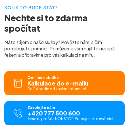
KOLIK TO BUDE STÁT?
Nechte si to
zdarma
spočítat
Máte zájem o naše služby? Povězte nám, s čím
potřebujete pomoci. Pomůžeme vám najít to nejlepší
řešení a připravíme pro vás
kalkulaci na míru.
On-line nabídka
Kalkulace do e-mailu
Do 24 hodin od zaslání informací.
Zavolejte nám
+420 777 500 600
Jsme tu pro Vás NONSTOP. Pracujeme i o svátcích.