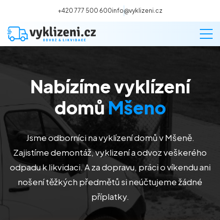
+420 777 500 600
info@vyklizeni.cz
Nabízíme vyklízení
Vyklízení
domů
Mšeno
Stěhování
Jsme odborníci na vyklízení domů v Mšeně.
Malování
Zajistíme demontáž, vyklizení a odvoz veškerého
odpadu k likvidaci. A za dopravu, práci o víkendu ani
Deratizace a dezinsekce
nošení těžkých předmětů si neúčtujeme žádné
příplatky.
Úklid