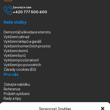
Zavolejte nám
+420 777 500 600
Naše služby
Demontáž a likvidace eternitu
Vyklízení zahrad
Vyklízení sklepů a garáží
Vyklízení komerčních prostor
Vyklízení domů
Vyklízení bytů
Vyklízení pozůstalostí
Vyklízení
po povodních
Zásady cookies (EU)
Pro vás
Získejte nabídku
Reference
Průběh vyklízení
Rady a tipy
Kontakt
Sledujte nás
Spravovat Souhlas