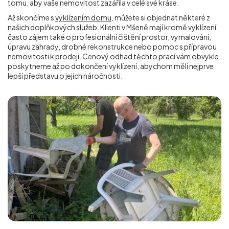
tomu, aby vaše nemovitost zazářila v celé své kráse.
Až skončíme s
vyklízením domu
, můžete si objednat některé z
našich doplňkových služeb. Klienti v Mšeně mají kromě vyklízení
často zájem také o profesionální čištění prostor, vymalování,
úpravu zahrady, drobné rekonstrukce nebo pomoc s přípravou
nemovitosti k prodeji. Cenový odhad těchto prací vám obvykle
poskytneme až po dokončení vyklízení, abychom měli nejprve
lepší představu o jejich náročnosti.