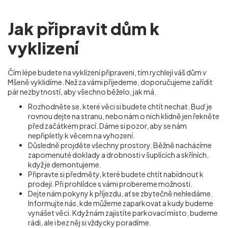
Jak připravit dům k
vyklizení
Čím lépe budete na vyklízení připraveni, tím rychleji váš dům v
Mšeně vyklidíme. Než za vámi přijedeme, doporučujeme zařídit
pár nezbytností, aby všechno běželo, jak má.
Rozhodněte se, které věci si budete chtít nechat. Buď je
rovnou dejte na stranu, nebo nám o nich klidně jen řekněte
před začátkem prací. Dáme si pozor, aby se nám
nepřipletly k věcem na vyhození.
Důsledně projděte všechny prostory. Běžně nacházíme
zapomenuté doklady a drobnosti v šuplících a skříních,
když je demontujeme.
Připravte si předměty, které budete chtít nabídnout k
prodeji. Při prohlídce s vámi probereme možnosti.
Dejte nám pokyny k příjezdu, ať se zbytečně nehledáme.
Informujte nás, kde můžeme zaparkovat a kudy budeme
vynášet věci. Když nám zajistíte parkovací místo, budeme
rádi, ale i bez něj si vždycky poradíme.