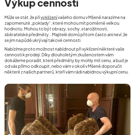
Výkup cenností
Může se stát, že při
vyklízení
vašeho domu v Mšeně narazíme na
zapomenuté „poklady“, které mohou mít poměrně velkou
hodnotu. Mohou to být obrazy, sochy, starožitnosti,
sběratelské předměty… Majitelé domů přitom často ani neví, že
se jim na půdě ukrývají takové cennosti.
Nabízíme proto možnost nabídnout při vyklízení některé vaše
cennosti k prodeji. Díky dlouholetým zkušenostem vám
dokážeme poradit, které předměty by mohly mít cenu, a buď je
od vás přímo odkoupit, nebo vám v okolí
v Mšeně
doporučit
některé z našich partnerů, kteří vám rádi nabídnou výkupní cenu.