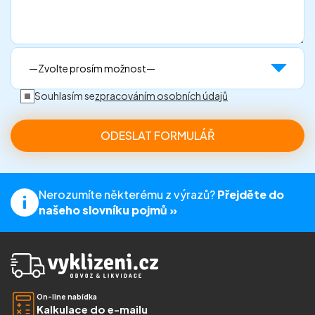
Souhlasím se
zpracováním osobních údajů
Nerozumíte některému z výrazů?
Přejděte do
našeho slovníku pojmů »
On-line nabídka
Kalkulace do e-mailu