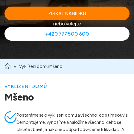
Příprava nemovitostí na prodej
ZÍSKAT NABÍDKU
nebo volejte
Reference
+420 777 500 600
Kontakt
»
Vyklízení domu Mšeno
VYKLÍZENÍ DOMŮ
Mšeno
Postaráme se o
vyklizení domu
a všechno, co s tím souvisí.
Demontujeme, vynosíme a naložíme všechno, čeho se
chcete zbavit, a nakonec odpad odvezeme k likvidaci. A