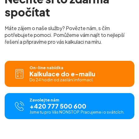
spočítat
Máte zájem o naše služby? Povězte nám, s čím
potřebujete pomoci. Pomůžeme vám najít to nejlepší
řešení a připravíme pro vás kalkulaci na míru.
On-line nabídka
Kalkulace do e-mailu
Do 24 hodin od zaslání informací.
Zavolejte nám
+420 777 500 600
Jsme tu pro Vás NONSTOP. Pracujeme i o svátcích.