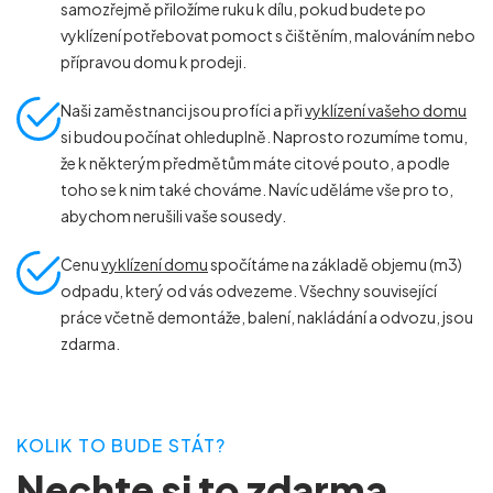
samozřejmě přiložíme ruku k dílu, pokud budete po
vyklízení potřebovat pomoct s čištěním, malováním nebo
přípravou domu k prodeji.
Naši zaměstnanci jsou profíci a při
vyklízení vašeho domu
si budou počínat ohleduplně. Naprosto rozumíme tomu,
že k některým předmětům máte citové pouto, a podle
toho se k nim také chováme. Navíc uděláme vše pro to,
abychom nerušili vaše sousedy.
Cenu
vyklízení domu
spočítáme na základě objemu (m
3
)
odpadu, který od vás odvezeme. Všechny související
práce včetně demontáže, balení, nakládání a odvozu, jsou
zdarma.
KOLIK TO BUDE STÁT?
Nechte si to zdarma