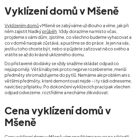
Vyklízení domů v Mšeně
Vyklízením domů
v Mšeně se zabýváme už dlouho a víme, jak při
něm zajistit hladký
průběh
. Vždy dorazíme na místo včas,
projdeme s vámi dům, zjistíme, co všechno budeme vyhazovat a
co v domě naopak zůstává, a pustíme se do práce. Je jen na vás,
jestli u toho chcete být, nebo si půjdete zařizovat něco svého a
vrátíte se až do krásně uklizeného domu.
Do přistavené dodávky se vždy snažíme skládat odpad co
nejúsporněji. Větší nábytek proto nejprve rozebereme, menší
předměty shromažďujeme do pytlů. Nemáme ale problém ani s
většími předměty, které demontovat nejde – i ty rádi odneseme,
navíc bez příplatku. Po dokončení vyklízecích prací pak všechen
odpad odvezeme, roztřídíme a necháme zlikvidovat.
Cena vyklízení domů v
Mšeně
Cenu vyklízení domu
v Mšeně vám spočítáme pouze na základě