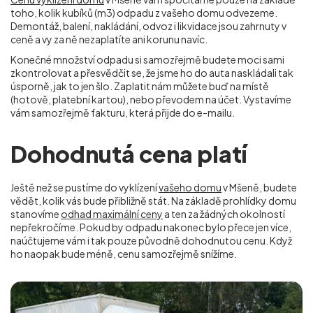
toho, kolik kubíků (m
3
) odpadu z vašeho domu odvezeme.
Demontáž, balení, nakládání, odvoz i likvidace jsou zahrnuty v
ceně a vy za ně nezaplatíte ani korunu navíc.
Konečné množství odpadu si samozřejmě budete moci sami
zkontrolovat a přesvědčit se, že jsme ho do auta naskládali tak
úsporně, jak to jen šlo. Zaplatit nám můžete buď na místě
(hotově, platební kartou), nebo převodem na účet. Vystavíme
vám samozřejmě fakturu, která přijde do e-mailu.
Dohodnutá cena platí
Ještě než se pustíme do vyklízení
vašeho domu
v Mšeně, budete
vědět, kolik vás bude přibližně stát. Na základě prohlídky domu
stanovíme
odhad maximální ceny
a ten za žádných okolností
nepřekročíme. Pokud by odpadu nakonec bylo přece jen více,
naúčtujeme vám i tak pouze původně dohodnutou cenu. Když
ho naopak bude méně, cenu samozřejmě snížíme.