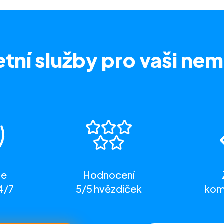
tní služby
pro vaši nem
me
Hodnocení
4/7
5/5 hvězdiček
komp