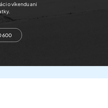
áci o víkendu ani
atky.
0 600