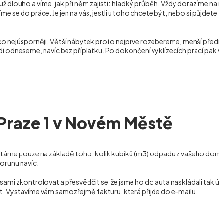
 dlouho a víme, jak při něm zajistit hladký
průběh
. Vždy dorazíme na
se do práce. Je jen na vás, jestli u toho chcete být, nebo si půjdete 
 co nejúsporněji. Větší nábytek proto nejprve rozebereme, menší p
rádi odneseme, navíc bez příplatku. Po dokončení vyklízecích prací 
 Praze 1 v Novém Městě
táme pouze na základě toho, kolik kubíků (m
3
) odpadu z vašeho dom
korunu navíc.
 zkontrolovat a přesvědčit se, že jsme ho do auta naskládali tak ús
t. Vystavíme vám samozřejmě fakturu, která přijde do e-mailu.