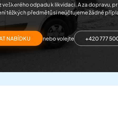
z veškerého odpadu k likvidaci. A za dopravu, pr
ní těžkých předmětů si neúčtujeme žádné přípl
AT NABÍDKU
nebo volejte
+420 777 50