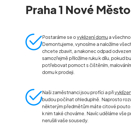
Praha 1 Nové Město
Postaráme se o
vyklizení domu
a všechno, 
Demontujeme, vynosíme a naložíme všec
chcete zbavit, a nakonec odpad odvezeme 
samozřejmě přiložíme ruku k dílu, pokud b
potřebovat pomoct s čištěním, malování
domu k prodeji.
Naši zaměstnanci jsou profíci a při
vyklíze
budou počínat ohleduplně. Naprosto roz
některým předmětům máte citové pouto, 
k nim také chováme. Navíc uděláme vše p
nerušili vaše sousedy.