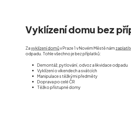
Vyklízení domu bez pří
Za
vyklízení domů
v Praze 1 v Novém Městě nám
zaplatít
odpadu. Tohle všechno je bez příplatků:
Demontáž, pytlování, odvoz a likvidace odpadu
Vyklízení o víkendech a svátcích
Manipulace s těžkými předměty
Doprava po celé ČR
Těžko přístupné domy