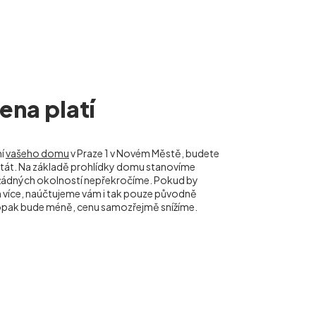
na platí
ní
vašeho domu
v Praze 1 v Novém Městě, budete
ě stát. Na základě prohlídky domu stanovíme
 žádných okolností nepřekročíme. Pokud by
 více, naúčtujeme vám i tak pouze původně
pak bude méně, cenu samozřejmě snížíme.