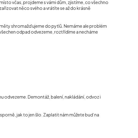
 místo včas, projdeme s vámi dům, zjistíme, co všechno
zařizovat něco svého a vrátíte se až do krásně
ředměty shromažďujeme do pytlů. Nemáme ale problém
pak všechen odpad odvezeme, roztřídíme a necháme
u odvezeme. Demontáž, balení, nakládání, odvoz i
porně, jak to jen šlo. Zaplatit nám můžete buď na