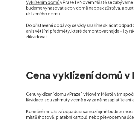
Vyklízením domů
v Praze 1 v Novém Městě se zabýváme už
budeme vyhazovat a co v domě naopak zůstává, a pustíme 
uklizeného domu.
Do přistavené dodávky se vždy snažíme skládat odpad
ani s většími předměty, které demontovat nejde – i ty 
zlikvidovat.
Cena vyklízení domů v
Cenu vyklízení domu
v Praze 1 v Novém Městě vám spočí
likvidace jsou zahrnuty v ceně a vy za ně nezaplatíte ani 
Konečné množství odpadu si samozřejmě budete moci sami
místě (hotově, platební kartou), nebo převodem na úče