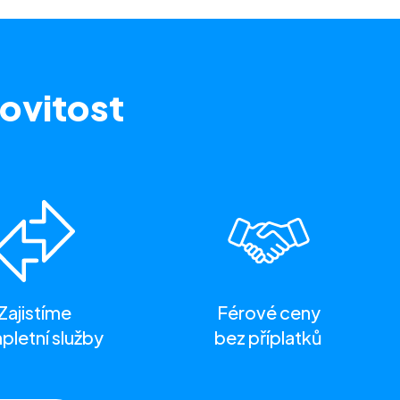
ovitost
Zajistíme
Férové ceny
letní služby
bez příplatků