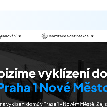
Malování
Deratizace a dezinsekce
Jak
probíhá?
Průběh
a
dezinsekce
Malování bytů
Deratizace
Malování domů
Dezinfekce
bízíme vyklízení d
Malování kanceláří
Dezinsekce
Malování komerčních prostor
Praha 1 Nové Měst
na vyklízení domů v Praze 1 v Novém Městě. Zaj