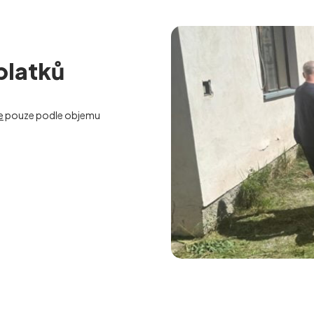
platků
e
pouze podle objemu