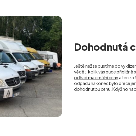
Dohodnutá ce
Ještě než se pustíme do vyklíze
vědět, kolik vás bude přibližn
odhad maximální ceny
a ten za
odpadu nakonec bylo přece jen
dohodnutou cenu. Když ho nao