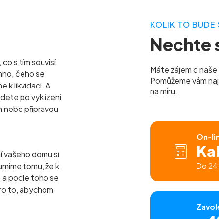
KOLIK TO BUDE 
Nechte s
co s tím souvisí.
Máte zájem o naše 
hno, čeho se
Pomůžeme vám najít 
k likvidaci. A
na míru.
udete po vyklízení
m nebo přípravou
On-li
Ka
ní vašeho domu
si
umíme tomu, že k
Do 24 
a podle toho se
ro to, abychom
Zavol