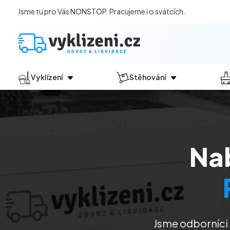
Jsme tu pro Vás NONSTOP. Pracujeme i o svátcích.
Vyklízení
Stěhování
Jak vyklízení probíhá?
Jak
probíhá?
Vyklízení pozůstalostí
Stěhování domácností
Vyklízení domů
Stěhování kanceláří
Na
Vyklízení bytů
Vyklízení po povodních
Vyklízení komerčních prostor
Vyklízení sklepů a garáží
Vyklízení zahrad
Jsme odborníci 
Likvidace eternitu