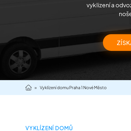
vyklizení a odvo
noše
ZÍSK
»
Vyklízení domu Praha 1 Nové Město
VYKLÍZENÍ DOMŮ