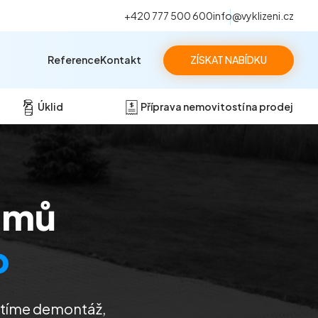
+420 777 500 600
info@vyklizeni.cz
Reference
Kontakt
ZÍSKAT NABÍDKU
Úklid
Příprava nemovitostí na prodej
omů
o
istíme demontáž,