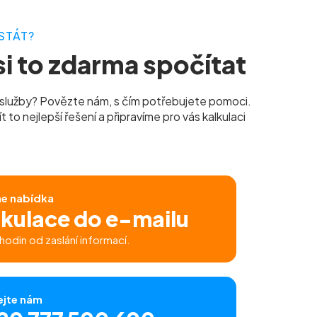
STÁT?
i to zdarma spočítat
služby? Povězte nám, s čím potřebujete pomoci.
to nejlepší řešení a připravíme pro vás kalkulaci
ne nabídka
lkulace do e-mailu
hodin od zaslání informací.
ejte nám