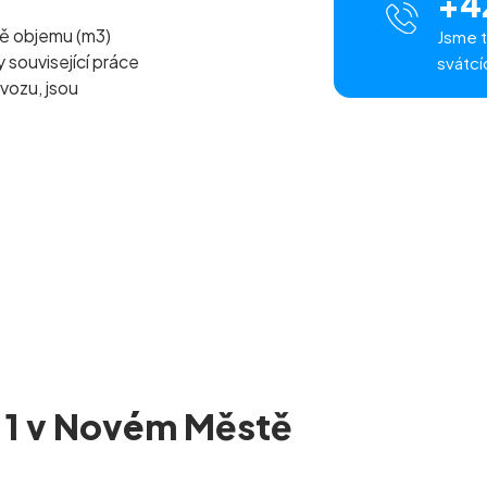
+4
ě objemu (m
3
)
Jsme t
související práce
svátcí
vozu, jsou
e 1 v Novém Městě