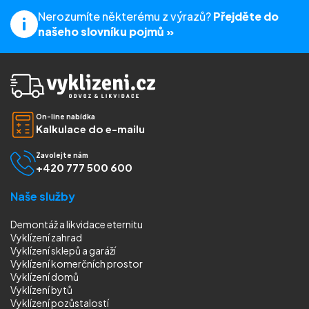
Nerozumíte některému z výrazů?
Přejděte do
našeho slovníku pojmů »
On-line nabídka
Kalkulace do e-mailu
Zavolejte nám
+420 777 500 600
Naše služby
Demontáž a likvidace eternitu
Vyklízení zahrad
Vyklízení sklepů a garáží
Vyklízení komerčních prostor
Vyklízení domů
Vyklízení bytů
Vyklízení pozůstalostí