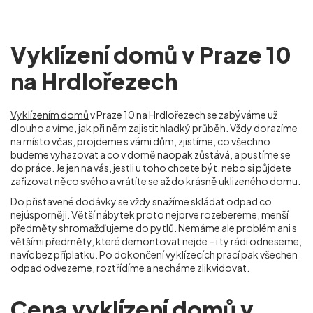
Vyklízení domů v Praze 10
na Hrdlořezech
Vyklízením domů
v Praze 10 na Hrdlořezech se zabýváme už
dlouho a víme, jak při něm zajistit hladký
průběh
. Vždy dorazíme
na místo včas, projdeme s vámi dům, zjistíme, co všechno
budeme vyhazovat a co v domě naopak zůstává, a pustíme se
do práce. Je jen na vás, jestli u toho chcete být, nebo si půjdete
zařizovat něco svého a vrátíte se až do krásně uklizeného domu.
Do přistavené dodávky se vždy snažíme skládat odpad co
nejúsporněji. Větší nábytek proto nejprve rozebereme, menší
předměty shromažďujeme do pytlů. Nemáme ale problém ani s
většími předměty, které demontovat nejde – i ty rádi odneseme,
navíc bez příplatku. Po dokončení vyklízecích prací pak všechen
odpad odvezeme, roztřídíme a necháme zlikvidovat.
Cena vyklízení domů v