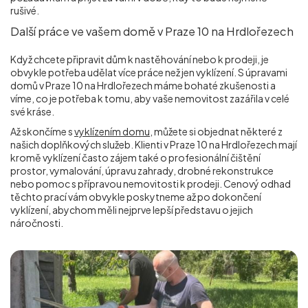
rušivé.
Další práce ve vašem domě v Praze 10 na Hrdlořezech
Když chcete připravit dům k nastěhování nebo k prodeji, je
obvykle potřeba udělat více práce než jen vyklízení. S úpravami
domů v Praze 10 na Hrdlořezech máme bohaté zkušenosti a
víme, co je potřeba k tomu, aby vaše nemovitost zazářila v celé
své kráse.
Až skončíme s
vyklízením domu
, můžete si objednat některé z
našich doplňkových služeb. Klienti v Praze 10 na Hrdlořezech mají
kromě vyklízení často zájem také o profesionální čištění
prostor, vymalování, úpravu zahrady, drobné rekonstrukce
nebo pomoc s přípravou nemovitosti k prodeji. Cenový odhad
těchto prací vám obvykle poskytneme až po dokončení
vyklízení, abychom měli nejprve lepší představu o jejich
náročnosti.