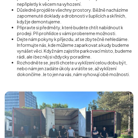
nepřipletly k věcem na vyhození.
Důsledně projděte všechny prostory. Běžně nacházíme
zapomenuté doklady a drobnosti v šuplících a skříních,
když je demontujeme.
Připravte si předměty, které budete chtít nabídnout k
prodeji. Při prohlídce s vámi probereme možnosti.
Dejte nám pokyny k příjezdu, ať se zbytečně nehledáme.
Informujte nás, kde můžeme zaparkovat a kudy budeme
vynášet věci. Když nám zajistíte parkovací místo, budeme
rádi, ale i bez něj si vždycky poradíme.
Rozhodněte se, jestli chcete u vyklízení celou dobu být,
nebo nám jen zadáte úkoly a vrátíte se, až vyklízení
dokončíme. Je to jen na vás, nám vyhovují obě možnosti.