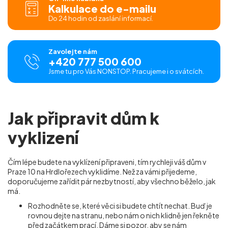
Kalkulace do e-mailu
Do 24 hodin od zaslání informací.
Zavolejte nám
+420 777 500 600
Jsme tu pro Vás NONSTOP. Pracujeme i o svátcích.
Jak připravit dům k
vyklizení
Čím lépe budete na vyklízení připraveni, tím rychleji váš dům v
Praze 10 na Hrdlořezech vyklidíme. Než za vámi přijedeme,
doporučujeme zařídit pár nezbytností, aby všechno běželo, jak
má.
Rozhodněte se, které věci si budete chtít nechat. Buď je
rovnou dejte na stranu, nebo nám o nich klidně jen řekněte
před začátkem prací. Dáme si pozor, aby se nám