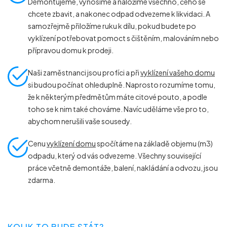
Demontujeme, vynosíme a naložíme všechno, čeho se
chcete zbavit, a nakonec odpad odvezeme k likvidaci. A
samozřejmě přiložíme ruku k dílu, pokud budete po
vyklízení potřebovat pomoct s čištěním, malováním nebo
přípravou domu k prodeji.
Naši zaměstnanci jsou profíci a při
vyklízení vašeho domu
si budou počínat ohleduplně. Naprosto rozumíme tomu,
že k některým předmětům máte citové pouto, a podle
toho se k nim také chováme. Navíc uděláme vše pro to,
abychom nerušili vaše sousedy.
Cenu
vyklízení domu
spočítáme na základě objemu (m
3
)
odpadu, který od vás odvezeme. Všechny související
práce včetně demontáže, balení, nakládání a odvozu, jsou
zdarma.
KOLIK TO BUDE STÁT?