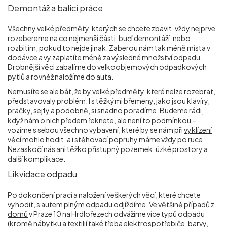
Demontáž a balicí práce
Všechny velké předměty, kterých se chcete zbavit, vždy nejprve
rozebereme na co nejmenší části, buď demontáží, nebo
rozbitím, pokud to nejde jinak. Zaberou nám tak méně místa v
dodávce a vy zaplatíte méně za výsledné množství odpadu.
Drobnější věci zabalíme do velkoobjemových odpadkových
pytlů a rovněž naložíme do auta.
Nemusíte se ale bát, že by velké předměty, které nelze rozebrat,
představovaly problém. I s těžkými břemeny, jako jsou klavíry,
pračky, sejfy a podobně, si snadno poradíme. Budeme rádi,
když nám o nich předem řeknete, ale není to podmínkou –
vozíme s sebou všechno vybavení, které by se nám při
vyklízení
věcí mohlo hodit, a i stěhovací popruhy máme vždy po ruce.
Nezaskočí nás ani těžko přístupný pozemek, úzké prostory a
další komplikace.
Likvidace odpadu
Po dokončení prací a naložení veškerých věcí, které chcete
vyhodit, s autem plným odpadu odjíždíme. Ve většině případů z
domů
v Praze 10 na Hrdlořezech odvážíme více typů odpadu
(kromě nábytku a textilií také třeba elektrospotřebiče, barvy,