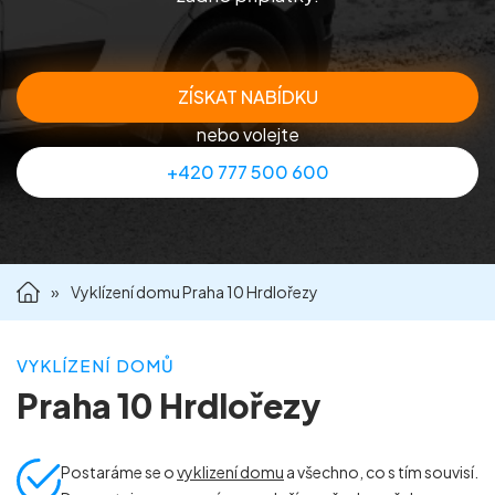
Příprava nemovitostí na prodej
Reference
ZÍSKAT NABÍDKU
nebo volejte
Kontakt
+420 777 500 600
»
Vyklízení domu Praha 10 Hrdlořezy
VYKLÍZENÍ DOMŮ
Praha 10 Hrdlořezy
Postaráme se o
vyklizení domu
a všechno, co s tím souvisí.