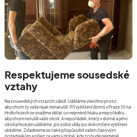
Respektujeme sousedské
vztahy
Na sousedských vztazích záleží. Uděláme všechno proto,
abychom ty vaše nijak nenarušili. Při vyklízení domů v Praze 10 na
Hrdlořezech se snažíme dělat co nejméně hluku a nepořádku,
abychom nerušili vaše okolí. A nepořádek, který v domě a jeho
okolí přece jen uděláme, po sobě vždy po dokončení vyklízení
uklidíme. Zvládneme se také přizpůsobit vašim časovým
požadavkům a přijet za vámi v době, kdy to bude nejméně