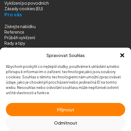
Vyklízení
po povodních
Zásady cookies (EU)
Pro vás
Získejte nabídku
Reference
Průběh vyklízení
Rady a tipy
Kontakt
Sledujte nás
Spravovat Souhlas
Abychom poskytli co nejlepší služby, používáme k ukládání a/nebo
přístupu k informacím o zařízení, technologie jako jsou soubory
cookies. Souhlas s těmito technologiemi nám umožní zpracovávat
údaje, jako je chování při procházení nebo jedinečná ID na tomto
webu. Nesouhlas nebo odvolání souhlasu může nepříznivě ovlivnit
© 2026 Vyklizeni.cz (
mapa stránek
)
určité vlastnosti a funkce.
Designed by
MEDIA ENERGY
Příjmout
Chráněno službou
reCAPTCHA
Ochrana soukromí
-
Smluvní podmínky
Odmítnout