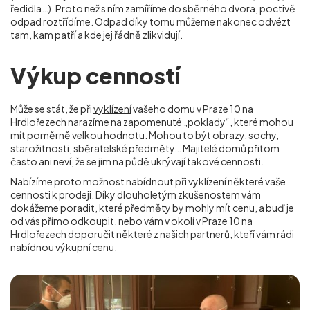
ředidla…). Proto než s ním zamíříme do sběrného dvora, poctivě
odpad roztřídíme. Odpad díky tomu můžeme nakonec odvézt
tam, kam patří a kde jej řádně zlikvidují.
Výkup cenností
Může se stát, že při
vyklízení
vašeho domu v Praze 10 na
Hrdlořezech narazíme na zapomenuté „poklady“, které mohou
mít poměrně velkou hodnotu. Mohou to být obrazy, sochy,
starožitnosti, sběratelské předměty… Majitelé domů přitom
často ani neví, že se jim na půdě ukrývají takové cennosti.
Nabízíme proto možnost nabídnout při vyklízení některé vaše
cennosti k prodeji. Díky dlouholetým zkušenostem vám
dokážeme poradit, které předměty by mohly mít cenu, a buď je
od vás přímo odkoupit, nebo vám v okolí
v Praze 10 na
Hrdlořezech
doporučit některé z našich partnerů, kteří vám rádi
nabídnou výkupní cenu.