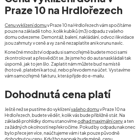
Praze 10 na Hrdlořezech
Cenu vyklízení domu
v Praze 10 na Hrdlořezech vám spočítáme
pouze na základě toho, kolik kubíků (m
3
) odpadu z vašeho
domu odvezeme. Demontáž, balení, nakládání, odvoz i likvidace
jsou zahrnuty v ceně a vy za ně nezaplatíte ani korunu navíc.
Konečné množství odpadu si samozřejmě budete moci sami
zkontrolovat a přesvědčit se, že jsme ho do auta naskládali tak
úsporně, jak to jen šlo. Zaplatit nám můžete buď na místě
(hotově, platební kartou), nebo převodem na účet. Vystavíme
vám samozřejmě fakturu, která přijde do e-mailu.
Dohodnutá cena platí
Ještě než se pustíme do vyklízení
vašeho domu
v Praze 10 na
Hrdlořezech, budete vědět, kolik vás bude přibližně stát. Na
základě prohlídky domu stanovíme
odhad maximální ceny
a ten
za žádných okolností nepřekročíme. Pokud by odpadu nakonec
bylo přece jen více, naúčtujeme vám i tak pouze původně
dohodnutou cenu. Když ho naopak bude méně, cenu