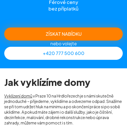
Férové ceny
bez příplatků
ZÍSKAT NABÍDKU
nebo volejte
+420 777 500 600
Jak vyklízíme domy
Vyklízení domů
v Praze 10 na Hrdlořezech je s námi skutečně
jednoduché – přijedeme, vyklidíme a odvezeme odpad. Snažíme
se při tom udržet hluk na minimu a po skončení práce si po sobě
uklidíme. A pokud máte zájem i o další služby, jako je čištění,
dezinfekce, malování, drobné rekonstrukce nebo úprava
zahrady, můžeme vám pomoct i s tím.