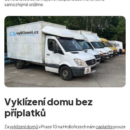
samozřejmě snížíme.
Vyklízení domu bez
příplatků
Za
vyklízení domů
v Praze 10 na Hrdlořezech nám
zaplatíte
pouze