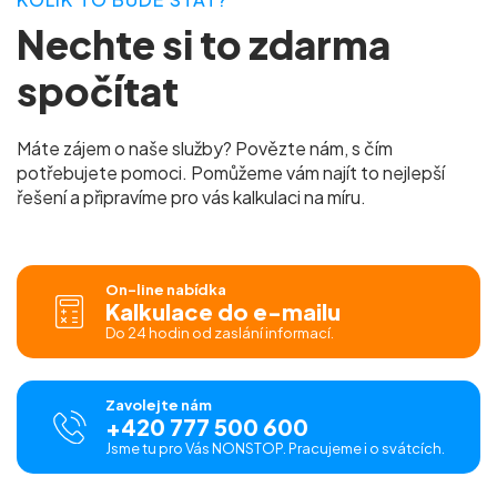
Nechte si to zdarma
spočítat
Máte zájem o naše služby? Povězte nám, s čím
potřebujete pomoci. Pomůžeme vám najít to nejlepší
řešení a připravíme pro vás kalkulaci na míru.
On-line nabídka
Kalkulace do e-mailu
Do 24 hodin od zaslání informací.
Zavolejte nám
+420 777 500 600
Jsme tu pro Vás NONSTOP. Pracujeme i o svátcích.