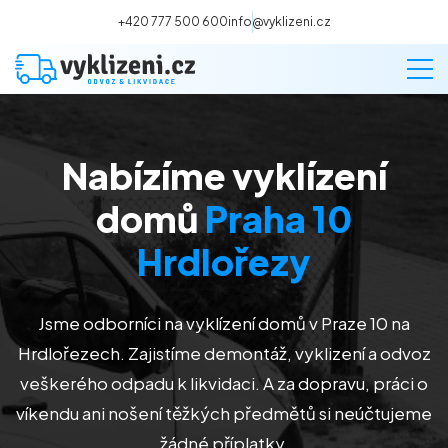
+420 777 500 600
info@vyklizeni.cz
Nabízíme vyklízení
Vyklízení
domů
Praha 10
Stěhování
Hrdlořezy
Malování
Jsme odborníci na vyklízení domů v Praze 10 na
Hrdlořezech. Zajistíme demontáž, vyklizení a odvoz
Deratizace a dezinsekce
veškerého odpadu k likvidaci. A za dopravu, práci o
víkendu ani nošení těžkých předmětů si neúčtujeme
Úklid
žádné příplatky.