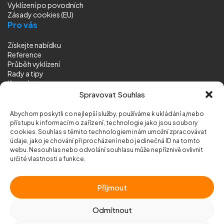
Vyklízení
po povodních
Zásady cookies (EU)
Pro vás
Získejte nabídku
Reference
Průběh vyklízení
Rady a tipy
Kontakt
Sledujte nás
Spravovat Souhlas
Abychom poskytli co nejlepší služby, používáme k ukládání a/nebo
přístupu k informacím o zařízení, technologie jako jsou soubory
cookies. Souhlas s těmito technologiemi nám umožní zpracovávat
údaje, jako je chování při procházení nebo jedinečná ID na tomto
webu. Nesouhlas nebo odvolání souhlasu může nepříznivě ovlivnit
© 2026 Vyklizeni.cz (
mapa stránek
)
určité vlastnosti a funkce.
Designed by
MEDIA ENERGY
Příjmout
Chráněno službou
reCAPTCHA
Ochrana soukromí
-
Smluvní podmínky
Odmítnout