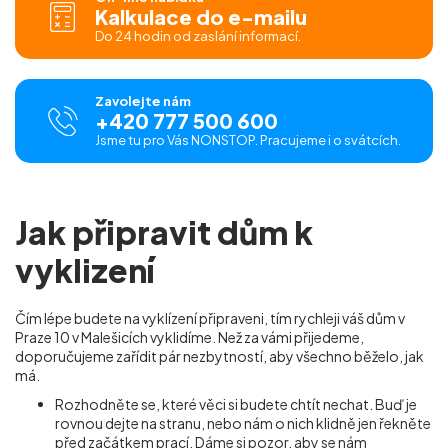
Kalkulace do e-mailu
Do 24 hodin od zaslání informací.
Zavolejte nám
+420 777 500 600
Jsme tu pro Vás NONSTOP. Pracujeme i o svátcích.
Jak připravit dům k
vyklizení
Čím lépe budete na vyklízení připraveni, tím rychleji váš dům v
Praze 10 v Malešicích vyklidíme. Než za vámi přijedeme,
doporučujeme zařídit pár nezbytností, aby všechno běželo, jak
má.
Rozhodněte se, které věci si budete chtít nechat. Buď je
rovnou dejte na stranu, nebo nám o nich klidně jen řekněte
před začátkem prací. Dáme si pozor, aby se nám