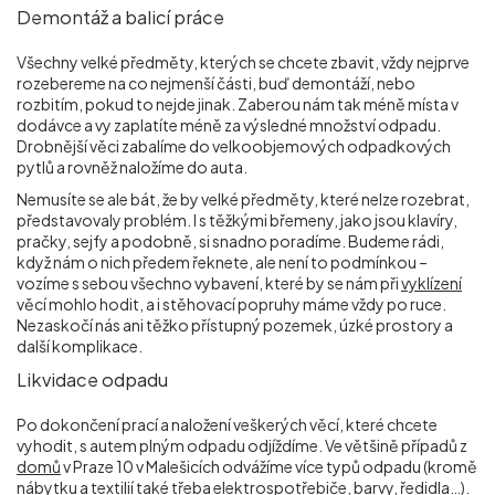
Demontáž a balicí práce
Všechny velké předměty, kterých se chcete zbavit, vždy nejprve
rozebereme na co nejmenší části, buď demontáží, nebo
rozbitím, pokud to nejde jinak. Zaberou nám tak méně místa v
dodávce a vy zaplatíte méně za výsledné množství odpadu.
Drobnější věci zabalíme do velkoobjemových odpadkových
pytlů a rovněž naložíme do auta.
Nemusíte se ale bát, že by velké předměty, které nelze rozebrat,
představovaly problém. I s těžkými břemeny, jako jsou klavíry,
pračky, sejfy a podobně, si snadno poradíme. Budeme rádi,
když nám o nich předem řeknete, ale není to podmínkou –
vozíme s sebou všechno vybavení, které by se nám při
vyklízení
věcí mohlo hodit, a i stěhovací popruhy máme vždy po ruce.
Nezaskočí nás ani těžko přístupný pozemek, úzké prostory a
další komplikace.
Likvidace odpadu
Po dokončení prací a naložení veškerých věcí, které chcete
vyhodit, s autem plným odpadu odjíždíme. Ve většině případů z
domů
v Praze 10 v Malešicích odvážíme více typů odpadu (kromě
nábytku a textilií také třeba elektrospotřebiče, barvy, ředidla…).