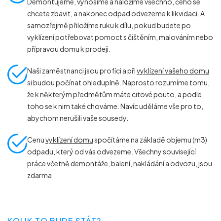
Demontujeme, vynosíme a naložíme všechno, čeho se
chcete zbavit, a nakonec odpad odvezeme k likvidaci. A
samozřejmě přiložíme ruku k dílu, pokud budete po
vyklízení potřebovat pomoct s čištěním, malováním nebo
přípravou domu k prodeji.
Naši zaměstnanci jsou profíci a při
vyklízení vašeho domu
si budou počínat ohleduplně. Naprosto rozumíme tomu,
že k některým předmětům máte citové pouto, a podle
toho se k nim také chováme. Navíc uděláme vše pro to,
abychom nerušili vaše sousedy.
Cenu
vyklízení domu
spočítáme na základě objemu (m
3
)
odpadu, který od vás odvezeme. Všechny související
práce včetně demontáže, balení, nakládání a odvozu, jsou
zdarma.
KOLIK TO BUDE STÁT?