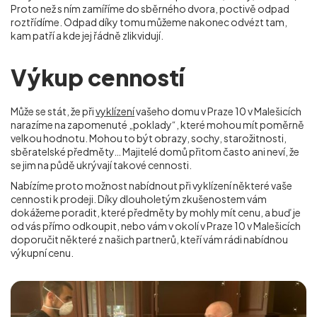
Proto než s ním zamíříme do sběrného dvora, poctivě odpad
roztřídíme. Odpad díky tomu můžeme nakonec odvézt tam,
kam patří a kde jej řádně zlikvidují.
Výkup cenností
Může se stát, že při
vyklízení
vašeho domu v Praze 10 v Malešicích
narazíme na zapomenuté „poklady“, které mohou mít poměrně
velkou hodnotu. Mohou to být obrazy, sochy, starožitnosti,
sběratelské předměty… Majitelé domů přitom často ani neví, že
se jim na půdě ukrývají takové cennosti.
Nabízíme proto možnost nabídnout při vyklízení některé vaše
cennosti k prodeji. Díky dlouholetým zkušenostem vám
dokážeme poradit, které předměty by mohly mít cenu, a buď je
od vás přímo odkoupit, nebo vám v okolí
v Praze 10 v Malešicích
doporučit některé z našich partnerů, kteří vám rádi nabídnou
výkupní cenu.