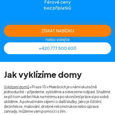
Férové ceny
bez příplatků
ZÍSKAT NABÍDKU
nebo volejte
+420 777 500 600
Jak vyklízíme domy
Vyklízení domů
v Praze 10 v Malešicích je s námi skutečně
jednoduché – přijedeme, vyklidíme a odvezeme odpad. Snažíme
se při tom udržet hluk na minimu a po skončení práce si po sobě
uklidíme. A pokud máte zájem i o další služby, jako je čištění,
dezinfekce, malování, drobné rekonstrukce nebo úprava
zahrady, můžeme vám pomoct i s tím.