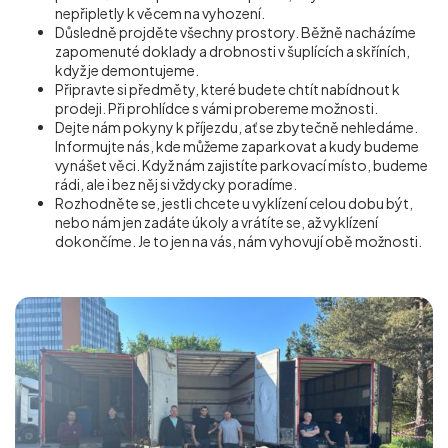
nepřipletly k věcem na vyhození.
Důsledně projděte všechny prostory. Běžně nacházíme
zapomenuté doklady a drobnosti v šuplících a skříních,
když je demontujeme.
Připravte si předměty, které budete chtít nabídnout k
prodeji. Při prohlídce s vámi probereme možnosti.
Dejte nám pokyny k příjezdu, ať se zbytečně nehledáme.
Informujte nás, kde můžeme zaparkovat a kudy budeme
vynášet věci. Když nám zajistíte parkovací místo, budeme
rádi, ale i bez něj si vždycky poradíme.
Rozhodněte se, jestli chcete u vyklízení celou dobu být,
nebo nám jen zadáte úkoly a vrátíte se, až vyklízení
dokončíme. Je to jen na vás, nám vyhovují obě možnosti.