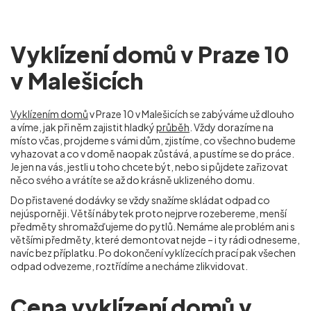
Vyklízení domů v Praze 10
v Malešicích
Vyklízením domů
v Praze 10 v Malešicích se zabýváme už dlouho
a víme, jak při něm zajistit hladký
průběh
. Vždy dorazíme na
místo včas, projdeme s vámi dům, zjistíme, co všechno budeme
vyhazovat a co v domě naopak zůstává, a pustíme se do práce.
Je jen na vás, jestli u toho chcete být, nebo si půjdete zařizovat
něco svého a vrátíte se až do krásně uklizeného domu.
Do přistavené dodávky se vždy snažíme skládat odpad co
nejúsporněji. Větší nábytek proto nejprve rozebereme, menší
předměty shromažďujeme do pytlů. Nemáme ale problém ani s
většími předměty, které demontovat nejde – i ty rádi odneseme,
navíc bez příplatku. Po dokončení vyklízecích prací pak všechen
odpad odvezeme, roztřídíme a necháme zlikvidovat.
Cena vyklízení domů v