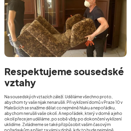
Respektujeme sousedské
vztahy
Na sousedských vztazích záleží. Uděláme všechno proto,
abychom ty vaše nijak nenarušili. Při vyklízení domů v Praze 10 v
Malešicích se snažíme dělat co nejméně hluku a nepořádku,
abychom nerušili vaše okolí. A nepořádek, který v domě a jeho
okolí přece jen uděláme, po sobě vždy po dokončení vyklízení
uklidíme. Zvládneme se také přizpůsobit vašim časovým
požadavkům a přijet za vámi v době, kdy to bude nejméně