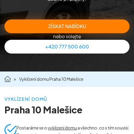
Příprava nemovitostí na prodej
Reference
ZÍSKAT NABÍDKU
nebo volejte
Kontakt
+420 777 500 600
»
Vyklízení domu Praha 10 Malešice
VYKLÍZENÍ DOMŮ
Praha 10 Malešice
Postaráme se o
vyklizení domu
a všechno, co s tím souvisí.