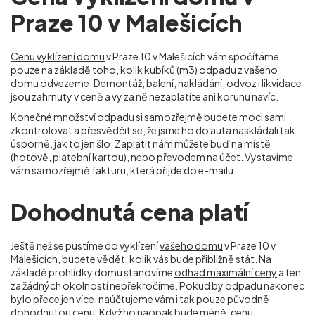
Praze 10 v Malešicích
Cenu vyklízení domu
v Praze 10 v Malešicích vám spočítáme
pouze na základě toho, kolik kubíků (m
3
) odpadu z vašeho
domu odvezeme. Demontáž, balení, nakládání, odvoz i likvidace
jsou zahrnuty v ceně a vy za ně nezaplatíte ani korunu navíc.
Konečné množství odpadu si samozřejmě budete moci sami
zkontrolovat a přesvědčit se, že jsme ho do auta naskládali tak
úsporně, jak to jen šlo. Zaplatit nám můžete buď na místě
(hotově, platební kartou), nebo převodem na účet. Vystavíme
vám samozřejmě fakturu, která přijde do e-mailu.
Dohodnutá cena platí
Ještě než se pustíme do vyklízení
vašeho domu
v Praze 10 v
Malešicích, budete vědět, kolik vás bude přibližně stát. Na
základě prohlídky domu stanovíme
odhad maximální ceny
a ten
za žádných okolností nepřekročíme. Pokud by odpadu nakonec
bylo přece jen více, naúčtujeme vám i tak pouze původně
dohodnutou cenu. Když ho naopak bude méně, cenu