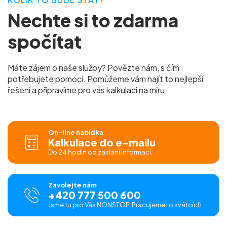
Nechte si to zdarma
spočítat
Máte zájem o naše služby? Povězte nám, s čím
potřebujete pomoci. Pomůžeme vám najít to nejlepší
řešení a připravíme pro vás kalkulaci na míru.
On-line nabídka
Kalkulace do e-mailu
Do 24 hodin od zaslání informací.
Zavolejte nám
+420 777 500 600
Jsme tu pro Vás NONSTOP. Pracujeme i o svátcích.