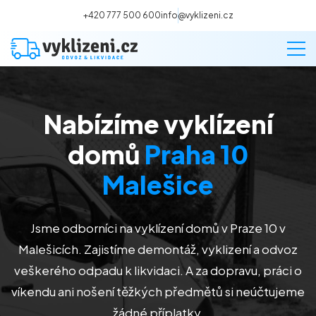
+420 777 500 600
info@vyklizeni.cz
Nabízíme vyklízení
Vyklízení
domů
Praha 10
Stěhování
Malešice
Malování
Jsme odborníci na vyklízení domů v Praze 10 v
Malešicích. Zajistíme demontáž, vyklizení a odvoz
Deratizace a dezinsekce
veškerého odpadu k likvidaci. A za dopravu, práci o
víkendu ani nošení těžkých předmětů si neúčtujeme
Úklid
žádné příplatky.