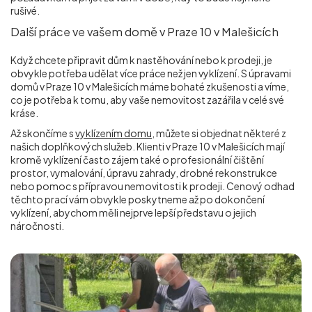
rušivé.
Další práce ve vašem domě v Praze 10 v Malešicích
Když chcete připravit dům k nastěhování nebo k prodeji, je
obvykle potřeba udělat více práce než jen vyklízení. S úpravami
domů v Praze 10 v Malešicích máme bohaté zkušenosti a víme,
co je potřeba k tomu, aby vaše nemovitost zazářila v celé své
kráse.
Až skončíme s
vyklízením domu
, můžete si objednat některé z
našich doplňkových služeb. Klienti v Praze 10 v Malešicích mají
kromě vyklízení často zájem také o profesionální čištění
prostor, vymalování, úpravu zahrady, drobné rekonstrukce
nebo pomoc s přípravou nemovitosti k prodeji. Cenový odhad
těchto prací vám obvykle poskytneme až po dokončení
vyklízení, abychom měli nejprve lepší představu o jejich
náročnosti.