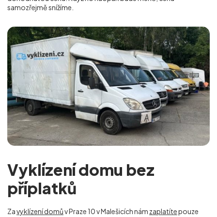
samozřejmě snížíme.
Vyklízení domu bez
příplatků
Za
vyklízení domů
v Praze 10 v Malešicích nám
zaplatíte
pouze