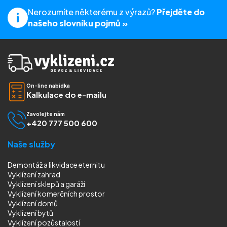
Nerozumíte některému z výrazů?
Přejděte do
našeho slovníku pojmů »
On-line nabídka
Kalkulace do e-mailu
Zavolejte nám
+420 777 500 600
Naše služby
Demontáž a likvidace eternitu
Vyklízení zahrad
Vyklízení sklepů a garáží
Vyklízení komerčních prostor
Vyklízení domů
Vyklízení bytů
Vyklízení pozůstalostí