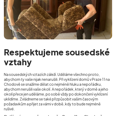
Respektujeme sousedské
vztahy
Na sousedských vztazích záleží. Uděláme všechno proto,
abychom ty vaše nijak nenarušili. Při vyklízení domů v Praze 11 na
Chodově se snažíme dělat co nejméně hluku a nepořádku,
abychom nerušili vaše okolí. A nepořádek, který v domě a jeho
okolí přece jen uděláme, po sobě vždy po dokončení vyklízení
uklidíme. Zvládneme se také přizpůsobit vašim časovým
požadavkům a přijet za vámi v době, kdy to bude nejméně
rušivé.