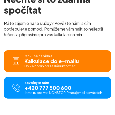
spočítat
Máte zájem o naše služby? Povězte nám, s čím
potřebujete pomoci. Pomůžeme vám najít to nejlepší
řešení a připravíme pro vás kalkulaci na míru.
On-line nabídka
Kalkulace do e-mailu
Do 24 hodin od zaslání informací.
Zavolejte nám
+420 777 500 600
Jsme tu pro Vás NONSTOP. Pracujeme i o svátcích.