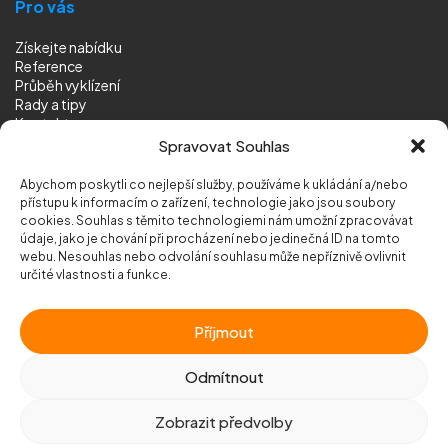
Pro vás
Získejte nabídku
Reference
Průběh vyklízení
Rady a tipy
Kontakt
Sledujte nás
Spravovat Souhlas
Abychom poskytli co nejlepší služby, používáme k ukládání a/nebo
přístupu k informacím o zařízení, technologie jako jsou soubory
cookies. Souhlas s těmito technologiemi nám umožní zpracovávat
údaje, jako je chování při procházení nebo jedinečná ID na tomto
webu. Nesouhlas nebo odvolání souhlasu může nepříznivě ovlivnit
© 2026 Vyklizeni.cz (
mapa stránek
)
určité vlastnosti a funkce.
Designed by
MEDIA ENERGY
Příjmout
Chráněno službou
reCAPTCHA
Ochrana soukromí
-
Smluvní podmínky
Odmítnout
Zobrazit předvolby
Zavolejte nám
+420 777 500 600