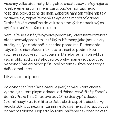
Všechny velké předměty, kterých se chcete zbavit, vždy nejprve
rozebereme na co nejmenší části, buď demontáží, nebo
rozbitím, pokud to nejde jinak. Zaberou nám tak méně místa v
dodávce a vy zaplatíte méně za výsledné množství odpadu.
Drobnější věci zabalíme do velkoobjemových odpadkových
pytlů a rovněž naložíme do auta.
Nemusíte se ale bát, že by velké předměty, které nelze rozebrat,
představovaly problém. I s těžkými břemeny, jako jsou klavíry,
pračky, sejfy a podobně, si snadno poradíme. Budeme rádi,
když nám o nich předem řeknete, ale není to podmínkou –
vozíme s sebou všechno vybavení, které by se nám při
vyklízení
věcí mohlo hodit, a i stěhovací popruhy máme vždy po ruce.
Nezaskočí nás ani těžko přístupný pozemek, úzké prostory a
další komplikace.
Likvidace odpadu
Po dokončení prací a naložení veškerých věcí, které chcete
vyhodit, s autem plným odpadu odjíždíme. Ve většině případů z
domů
v Praze 11 na Chodově odvážíme více typů odpadu
(kromě nábytku a textilií také třeba elektrospotřebiče, barvy,
ředidla…). Proto než s ním zamíříme do sběrného dvora, poctivě
odpad roztřídíme. Odpad díky tomu můžeme nakonec odvézt