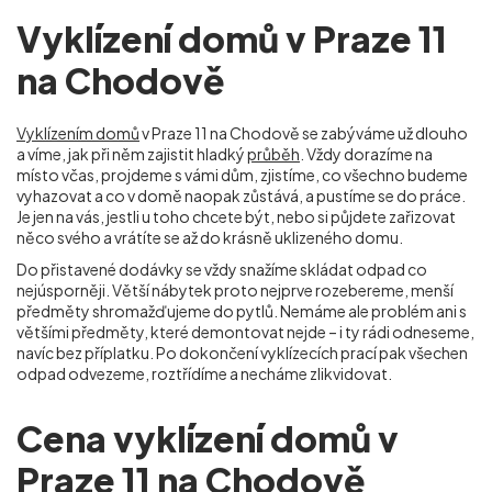
Vyklízení domů v Praze 11
na Chodově
Vyklízením domů
v Praze 11 na Chodově se zabýváme už dlouho
a víme, jak při něm zajistit hladký
průběh
. Vždy dorazíme na
místo včas, projdeme s vámi dům, zjistíme, co všechno budeme
vyhazovat a co v domě naopak zůstává, a pustíme se do práce.
Je jen na vás, jestli u toho chcete být, nebo si půjdete zařizovat
něco svého a vrátíte se až do krásně uklizeného domu.
Do přistavené dodávky se vždy snažíme skládat odpad co
nejúsporněji. Větší nábytek proto nejprve rozebereme, menší
předměty shromažďujeme do pytlů. Nemáme ale problém ani s
většími předměty, které demontovat nejde – i ty rádi odneseme,
navíc bez příplatku. Po dokončení vyklízecích prací pak všechen
odpad odvezeme, roztřídíme a necháme zlikvidovat.
Cena vyklízení domů v
Praze 11 na Chodově