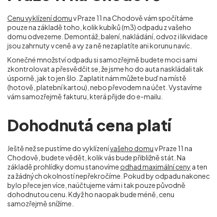
Cenu vyklízení domu
v Praze 11 na Chodově vám spočítáme
pouze na základě toho, kolik kubíků (m
3
) odpadu z vašeho
domu odvezeme. Demontáž, balení, nakládání, odvoz i likvidace
jsou zahrnuty v ceně a vy za ně nezaplatíte ani korunu navíc.
Konečné množství odpadu si samozřejmě budete moci sami
zkontrolovat a přesvědčit se, že jsme ho do auta naskládali tak
úsporně, jak to jen šlo. Zaplatit nám můžete buď na místě
(hotově, platební kartou), nebo převodem na účet. Vystavíme
vám samozřejmě fakturu, která přijde do e-mailu.
Dohodnutá cena platí
Ještě než se pustíme do vyklízení
vašeho domu
v Praze 11 na
Chodově, budete vědět, kolik vás bude přibližně stát. Na
základě prohlídky domu stanovíme
odhad maximální ceny
a ten
za žádných okolností nepřekročíme. Pokud by odpadu nakonec
bylo přece jen více, naúčtujeme vám i tak pouze původně
dohodnutou cenu. Když ho naopak bude méně, cenu
samozřejmě snížíme.