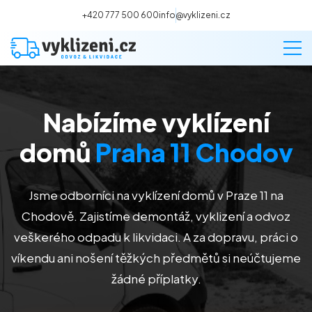
+420 777 500 600
info@vyklizeni.cz
Nabízíme vyklízení
Vyklízení
domů
Praha 11 Chodov
Stěhování
Jsme odborníci na vyklízení domů v Praze 11 na
Malování
Chodově. Zajistíme demontáž, vyklizení a odvoz
veškerého odpadu k likvidaci. A za dopravu, práci o
Deratizace a dezinsekce
víkendu ani nošení těžkých předmětů si neúčtujeme
žádné příplatky.
Úklid