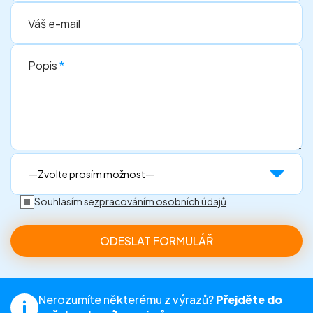
Váš e-mail
Popis
*
Souhlasím se
zpracováním osobních údajů
Nerozumíte některému z výrazů?
Přejděte do