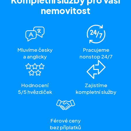
Kompletní služby
pro vaši
nemovitost
Mluvíme česky
Pracujeme
a anglicky
nonstop 24/7
Hodnocení
Zajistíme
5/5 hvězdiček
kompletní služby
Férové ceny
bez příplatků