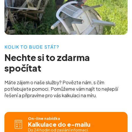
KOLIK TO BUDE STÁT?
Nechte si to
zdarma
spočítat
Máte zájem o naše služby? Povězte nám, s čím
potřebujete pomoci. Pomůžeme vám najít to nejlepší
řešení a připravíme pro vás
kalkulaci na míru.
On-line nabídka
Kalkulace do e-mailu
Do 24 hodin od zaslání informací.