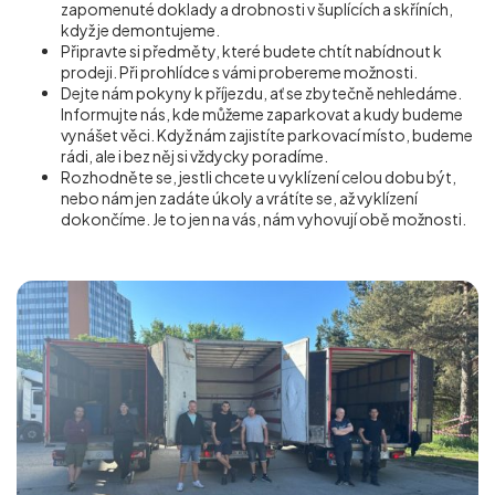
zapomenuté doklady a drobnosti v šuplících a skříních,
když je demontujeme.
Připravte si předměty, které budete chtít nabídnout k
prodeji. Při prohlídce s vámi probereme možnosti.
Dejte nám pokyny k příjezdu, ať se zbytečně nehledáme.
Informujte nás, kde můžeme zaparkovat a kudy budeme
vynášet věci. Když nám zajistíte parkovací místo, budeme
rádi, ale i bez něj si vždycky poradíme.
Rozhodněte se, jestli chcete u vyklízení celou dobu být,
nebo nám jen zadáte úkoly a vrátíte se, až vyklízení
dokončíme. Je to jen na vás, nám vyhovují obě možnosti.