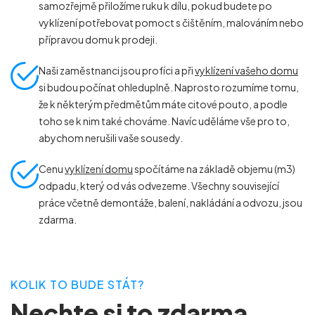
samozřejmě přiložíme ruku k dílu, pokud budete po
vyklízení potřebovat pomoct s čištěním, malováním nebo
přípravou domu k prodeji.
Naši zaměstnanci jsou profíci a při
vyklízení vašeho domu
si budou počínat ohleduplně. Naprosto rozumíme tomu,
že k některým předmětům máte citové pouto, a podle
toho se k nim také chováme. Navíc uděláme vše pro to,
abychom nerušili vaše sousedy.
Cenu
vyklízení domu
spočítáme na základě objemu (m
3
)
odpadu, který od vás odvezeme. Všechny související
práce včetně demontáže, balení, nakládání a odvozu, jsou
zdarma.
KOLIK TO BUDE STÁT?
Nechte si to zdarma