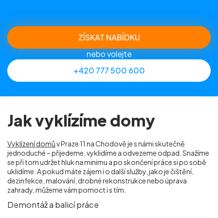
ZÍSKAT NABÍDKU
nebo volejte
+420 777 500 600
Jak vyklízíme domy
Vyklízení domů
v Praze 11 na Chodově je s námi skutečně
jednoduché – přijedeme, vyklidíme a odvezeme odpad. Snažíme
se při tom udržet hluk na minimu a po skončení práce si po sobě
uklidíme. A pokud máte zájem i o další služby, jako je čištění,
dezinfekce, malování, drobné rekonstrukce nebo úprava
zahrady, můžeme vám pomoct i s tím.
Demontáž a balicí práce