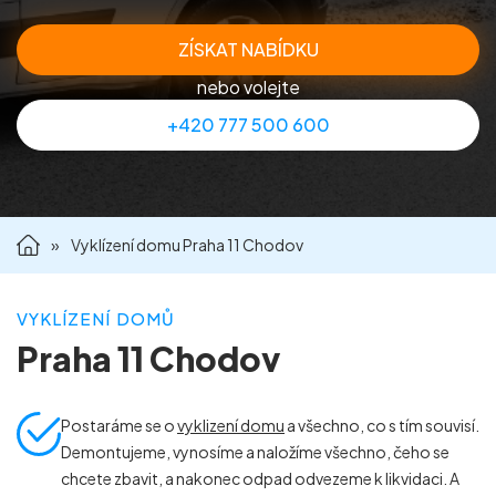
Příprava nemovitostí na prodej
ZÍSKAT NABÍDKU
nebo volejte
Reference
+420 777 500 600
Kontakt
»
Vyklízení domu Praha 11 Chodov
VYKLÍZENÍ DOMŮ
Praha 11 Chodov
Postaráme se o
vyklizení domu
a všechno, co s tím souvisí.
Demontujeme, vynosíme a naložíme všechno, čeho se
chcete zbavit, a nakonec odpad odvezeme k likvidaci. A