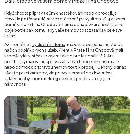
Další práce ve vašem domě v Praze 11 na Chodově
Když chcete připravit dům k nastěhování nebo k prodeji, je
obvykle potřeba udělat více práce než jen vyklízení. S úpravami
domů v Praze 11 na Chodově máme bohaté zkušenosti a víme,
co je potřeba k tomu, aby vaše nemovitost zazářila v celé své
kráse.
Až skončíme s
vyklízením domu
, můžete si objednat některé z
našich doplňkových služeb. Klienti v Praze 11 na Chodově mají
kromě vyklízení často zájem také o profesionální čištění
prostor, vymalování, úpravu zahrady, drobné rekonstrukce
nebo pomoc s přípravou nemovitosti k prodeji. Cenový odhad
těchto prací vám obvykle poskytneme až po dokončení
vyklízení, abychom měli nejprve lepší představu o jejich
náročnosti.