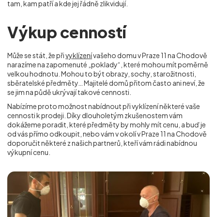
tam, kam patří a kde jej řádně zlikvidují.
Výkup cenností
Může se stát, že při
vyklízení
vašeho domu v Praze 11 na Chodově
narazíme na zapomenuté „poklady“, které mohou mít poměrně
velkou hodnotu. Mohou to být obrazy, sochy, starožitnosti,
sběratelské předměty… Majitelé domů přitom často ani neví, že
se jim na půdě ukrývají takové cennosti.
Nabízíme proto možnost nabídnout při vyklízení některé vaše
cennosti k prodeji. Díky dlouholetým zkušenostem vám
dokážeme poradit, které předměty by mohly mít cenu, a buď je
od vás přímo odkoupit, nebo vám v okolí
v Praze 11 na Chodově
doporučit některé z našich partnerů, kteří vám rádi nabídnou
výkupní cenu.