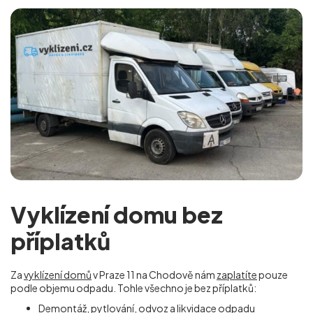
Vyklízení domu bez
příplatků
Za
vyklízení domů
v Praze 11 na Chodově nám
zaplatíte
pouze
podle objemu odpadu. Tohle všechno je bez příplatků:
Demontáž, pytlování, odvoz a likvidace odpadu