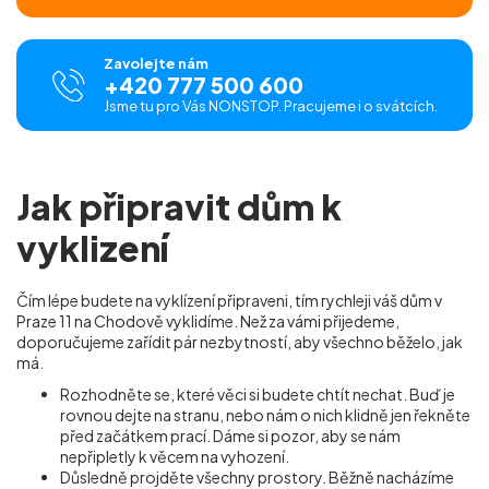
Zavolejte nám
+420 777 500 600
Jsme tu pro Vás NONSTOP. Pracujeme i o svátcích.
Jak připravit dům k
vyklizení
Čím lépe budete na vyklízení připraveni, tím rychleji váš dům v
Praze 11 na Chodově vyklidíme. Než za vámi přijedeme,
doporučujeme zařídit pár nezbytností, aby všechno běželo, jak
má.
Rozhodněte se, které věci si budete chtít nechat. Buď je
rovnou dejte na stranu, nebo nám o nich klidně jen řekněte
před začátkem prací. Dáme si pozor, aby se nám
nepřipletly k věcem na vyhození.
Důsledně projděte všechny prostory. Běžně nacházíme