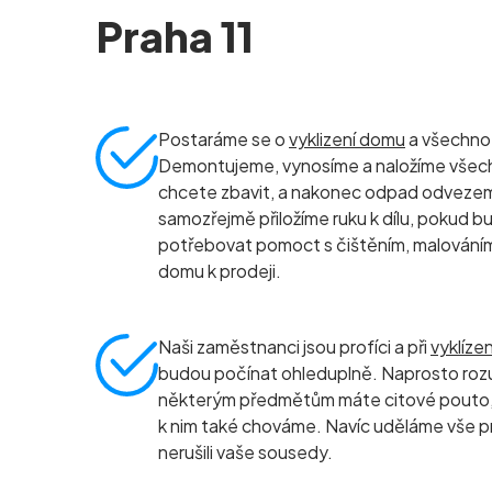
Praha 11
Postaráme se o
vyklizení domu
a všechno, 
Demontujeme, vynosíme a naložíme všec
chcete zbavit, a nakonec odpad odvezeme 
samozřejmě přiložíme ruku k dílu, pokud b
potřebovat pomoct s čištěním, malování
domu k prodeji.
Naši zaměstnanci jsou profíci a při
vyklíze
budou počínat ohleduplně. Naprosto roz
některým předmětům máte citové pouto, 
k nim také chováme. Navíc uděláme vše p
nerušili vaše sousedy.