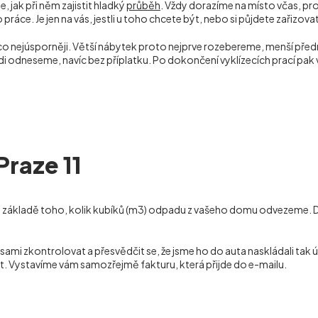
, jak při něm zajistit hladký
průběh
. Vždy dorazíme na místo včas, p
ráce. Je jen na vás, jestli u toho chcete být, nebo si půjdete zařizov
 co nejúsporněji. Větší nábytek proto nejprve rozebereme, menší p
rádi odneseme, navíc bez příplatku. Po dokončení vyklízecích prací 
Praze 11
 základě toho, kolik kubíků (m
3
) odpadu z vašeho domu odvezeme. Dem
 zkontrolovat a přesvědčit se, že jsme ho do auta naskládali tak ús
t. Vystavíme vám samozřejmě fakturu, která přijde do e-mailu.