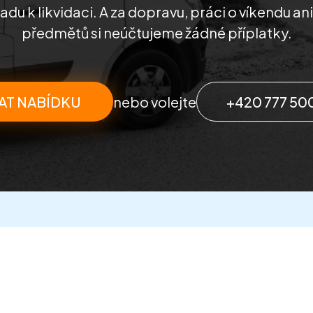
u k likvidaci. A za dopravu, práci o víkendu an
předmětů si neúčtujeme žádné příplatky.
AT NABÍDKU
nebo volejte
+420 777 50