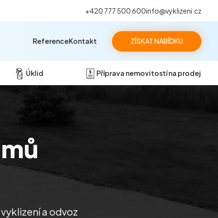
+420 777 500 600
info@vyklizeni.cz
Reference
Kontakt
ZÍSKAT NABÍDKU
Úklid
Příprava nemovitostí na prodej
omů
 vyklizení a odvoz