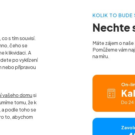
KOLIK TO BUDE 
Nechte s
co s tím souvisí.
Máte zájem o naše 
hno, čeho se
Pomůžeme vám najít 
k likvidaci. A
na míru.
udete po vyklízení
m nebo přípravou
On-li
Ka
ní vašeho domu
si
umíme tomu, že k
Do 24 
a podle toho se
ro to, abychom
Zavol