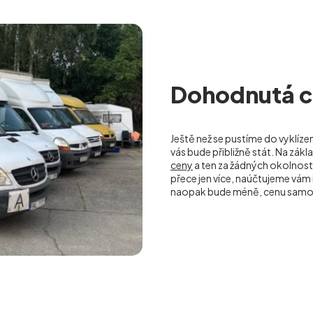
Dohodnutá ce
Ještě než se pustíme do vyklíze
vás bude přibližně stát. Na zá
ceny
a ten za žádných okolnos
přece jen více, naúčtujeme vá
naopak bude méně, cenu samoz