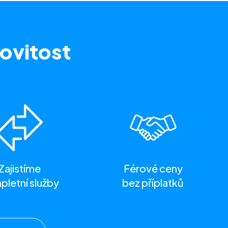
ovitost
Zajistíme
Férové ceny
letní služby
bez příplatků