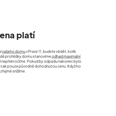
na platí
ní
vašeho domu
v Praze 11, budete vědět, kolik
kladě prohlídky domu stanovíme
odhad maximální
tí nepřekročíme. Pokud by odpadu nakonec bylo
m i tak pouze původně dohodnutou cenu. Když ho
řejmě snížíme.