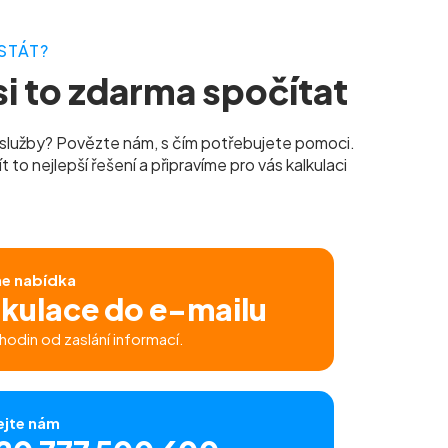
STÁT?
i to zdarma spočítat
služby? Povězte nám, s čím potřebujete pomoci.
to nejlepší řešení a připravíme pro vás kalkulaci
ne nabídka
lkulace do e-mailu
hodin od zaslání informací.
ejte nám