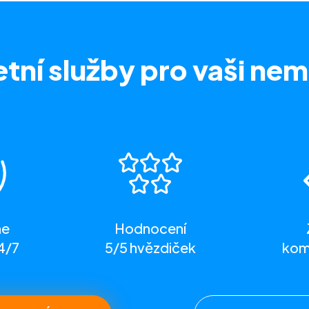
tní služby
pro vaši nem
me
Hodnocení
4/7
5/5 hvězdiček
komp