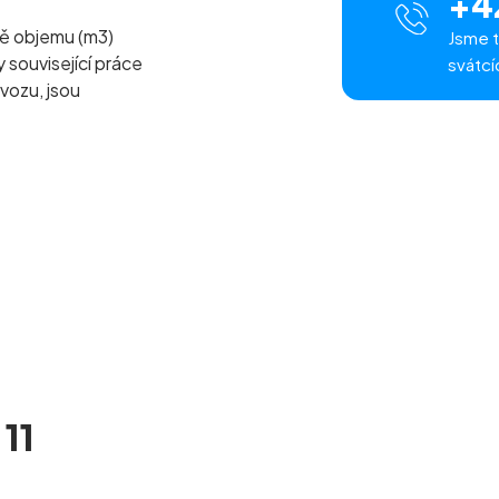
+4
ě objemu (m
3
)
Jsme t
související práce
svátcí
vozu, jsou
11