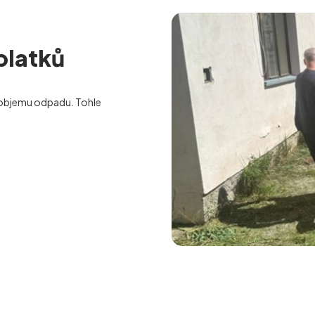
platků
objemu odpadu. Tohle