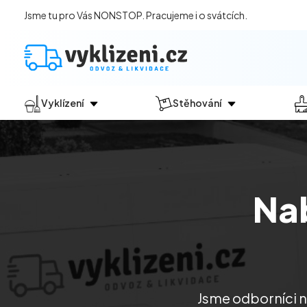
Jsme tu pro Vás NONSTOP. Pracujeme i o svátcích.
Vyklízení
Stěhování
Jak vyklízení probíhá?
Jak
probíhá?
Vyklízení pozůstalostí
Stěhování domácností
Vyklízení domů
Stěhování kanceláří
Na
Vyklízení bytů
Vyklízení po povodních
Vyklízení komerčních prostor
Vyklízení sklepů a garáží
Vyklízení zahrad
Jsme odborníci na
Likvidace eternitu