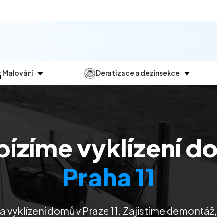
Malování
Deratizace a dezinsekce
Jak
probíhá?
Průběh
a
dezinsekce
Malování bytů
Deratizace
Malování domů
Dezinfekce
bízíme vyklízení d
Malování kanceláří
Dezinsekce
Malování komerčních prostor
Praha 11
 vyklízení domů v Praze 11. Zajistíme demontáž,