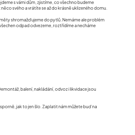
rojdeme s vámi dům, zjistíme, co všechno budeme
at něco svého a vrátíte se až do krásně uklizeného domu.
ředměty shromažďujeme do pytlů. Nemáme ale problém
pak všechen odpad odvezeme, roztřídíme a necháme
ontáž, balení, nakládání, odvoz i likvidace jsou
porně, jak to jen šlo. Zaplatit nám můžete buď na