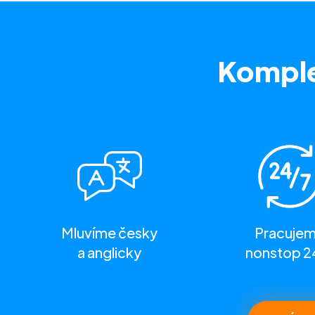
Komple
Mluvíme česky
Pracuje
a anglicky
nonstop 2