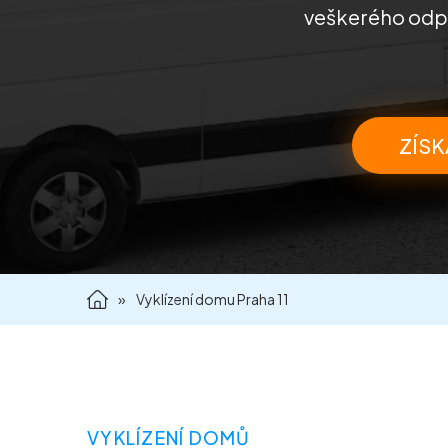
veškerého odpad
ZÍSK
»
Vyklízení domu Praha 11
VYKLÍZENÍ DOMŮ