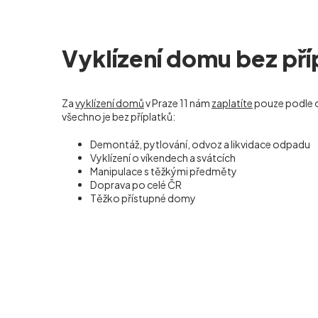
Vyklízení domu bez pří
Za
vyklízení domů
v Praze 11 nám
zaplatíte
pouze podle 
všechno je bez příplatků:
Demontáž, pytlování, odvoz a likvidace odpadu
Vyklízení o víkendech a svátcích
Manipulace s těžkými předměty
Doprava po celé ČR
Těžko přístupné domy