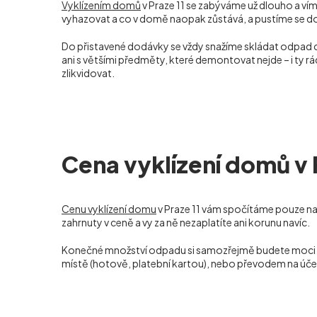
Vyklízením domů
v Praze 11 se zabýváme už dlouho a víme
vyhazovat a co v domě naopak zůstává, a pustíme se do p
Do přistavené dodávky se vždy snažíme skládat odpad
ani s většími předměty, které demontovat nejde – i ty 
zlikvidovat.
Cena vyklízení domů v 
Cenu vyklízení domu
v Praze 11 vám spočítáme pouze na
zahrnuty v ceně a vy za ně nezaplatíte ani korunu navíc.
Konečné množství odpadu si samozřejmě budete moci sami
místě (hotově, platební kartou), nebo převodem na úče