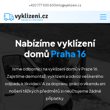
+420 777 500 600
info@vyklizeni.cz
Nabízíme vyklízení
Vyklízení
domů
Praha 16
Stěhování
Jsme odborníci na vyklízení domů v Praze 16.
Malování
Zajistíme demontáž, vyklizení a odvoz veškerého
odpadu k likvidaci. A za dopravu, práci o víkendu ani
Deratizace a dezinsekce
nošení těžkých předmětů si neúčtujeme žádné
příplatky.
Úklid