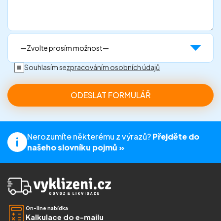
Souhlasím se
zpracováním osobních údajů
Nerozumíte některému z výrazů?
Přejděte do
našeho slovníku pojmů »
On-line nabídka
Kalkulace do e-mailu