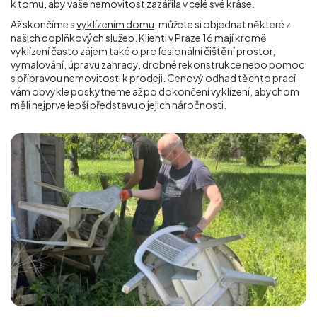
k tomu, aby vaše nemovitost zazářila v celé své kráse.
Až skončíme s
vyklízením domu
, můžete si objednat některé z
našich doplňkových služeb. Klienti v Praze 16 mají kromě
vyklízení často zájem také o profesionální čištění prostor,
vymalování, úpravu zahrady, drobné rekonstrukce nebo pomoc
s přípravou nemovitosti k prodeji. Cenový odhad těchto prací
vám obvykle poskytneme až po dokončení vyklízení, abychom
měli nejprve lepší představu o jejich náročnosti.