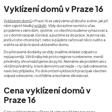
Vyklízení domů v Praze 16
Vyklízením domů
v Praze 16 se zabýváme už dlouho a víme, jak při
něm zajistit hladký
průběh
. Vždy dorazíme na místo včas,
projdeme s vámi dům, zjistíme, co všechno budeme vyhazovat a
co v domě naopak zůstává, a pustíme se do práce. Je jen na vás,
jestli u toho chcete být, nebo si půjdete zařizovat něco svého a
vrátíte se až do krásně uklizeného domu.
Do přistavené dodávky se vždy snažíme skládat odpad co
nejúsporněji. Větší nábytek proto nejprve rozebereme, menší
předměty shromažďujeme do pytlů. Nemáme ale problém ani s
většími předměty, které demontovat nejde – i ty rádi odneseme,
navíc bez příplatku. Po dokončení vyklízecích prací pak všechen
odpad odvezeme, roztřídíme a necháme zlikvidovat.
Cena vyklízení domů v
Praze 16
Cenu vyklízení domu
v Praze 16 vám spočítáme pouze na