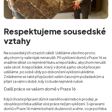
Respektujeme sousedské
vztahy
Na sousedských vztazích záleží. Uděláme všechno proto,
abychom ty vaše nijak nenarušili. Při vyklízení domů v Praze 16 se
snažíme dělat co nejméně hluku a nepořádku, abychom nerušili
vaše okolí. A nepořádek, který v domě a jeho okolí přece jen
uděláme, po sobě vždy po dokončení vyklízení uklidíme.
Zvládneme se také přizpůsobit vašim časovým požadavkům a
přijet za vámi v době, kdy to bude nejméně rušivé.
Další práce ve vašem domě v Praze 16
Když chcete připravit dům k nastěhování nebo k prodeji, je
obvykle potřeba udělat více práce než jen vyklízení. S úpravami
domů v Praze 16 máme bohaté zkušenosti a víme, co je potřeba