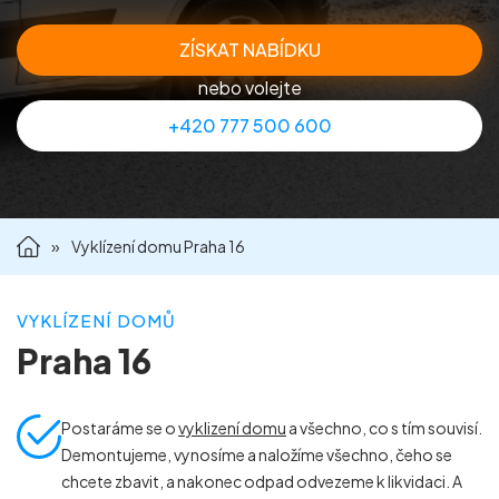
Příprava nemovitostí na prodej
ZÍSKAT NABÍDKU
nebo volejte
Reference
+420 777 500 600
Kontakt
»
Vyklízení domu Praha 16
VYKLÍZENÍ DOMŮ
Praha 16
Postaráme se o
vyklizení domu
a všechno, co s tím souvisí.
Demontujeme, vynosíme a naložíme všechno, čeho se
chcete zbavit, a nakonec odpad odvezeme k likvidaci. A