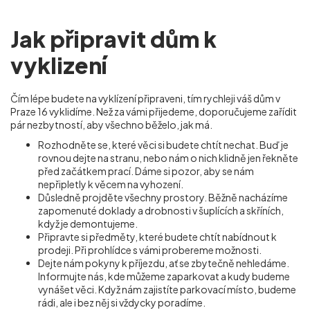
Jak připravit dům k
vyklizení
Čím lépe budete na vyklízení připraveni, tím rychleji váš dům v
Praze 16 vyklidíme. Než za vámi přijedeme, doporučujeme zařídit
pár nezbytností, aby všechno běželo, jak má.
Rozhodněte se, které věci si budete chtít nechat. Buď je
rovnou dejte na stranu, nebo nám o nich klidně jen řekněte
před začátkem prací. Dáme si pozor, aby se nám
nepřipletly k věcem na vyhození.
Důsledně projděte všechny prostory. Běžně nacházíme
zapomenuté doklady a drobnosti v šuplících a skříních,
když je demontujeme.
Připravte si předměty, které budete chtít nabídnout k
prodeji. Při prohlídce s vámi probereme možnosti.
Dejte nám pokyny k příjezdu, ať se zbytečně nehledáme.
Informujte nás, kde můžeme zaparkovat a kudy budeme
vynášet věci. Když nám zajistíte parkovací místo, budeme
rádi, ale i bez něj si vždycky poradíme.