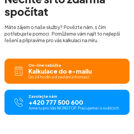
spočítat
Máte zájem o naše služby? Povězte nám, s čím
potřebujete pomoci. Pomůžeme vám najít to nejlepší
řešení a připravíme pro vás kalkulaci na míru.
On-line nabídka
Kalkulace do e-mailu
Do 24 hodin od zaslání informací.
Zavolejte nám
+420 777 500 600
Jsme tu pro Vás NONSTOP. Pracujeme i o svátcích.