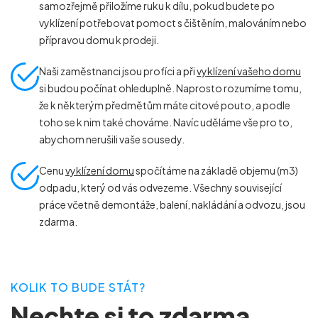
samozřejmě přiložíme ruku k dílu, pokud budete po
vyklízení potřebovat pomoct s čištěním, malováním nebo
přípravou domu k prodeji.
Naši zaměstnanci jsou profíci a při
vyklízení vašeho domu
si budou počínat ohleduplně. Naprosto rozumíme tomu,
že k některým předmětům máte citové pouto, a podle
toho se k nim také chováme. Navíc uděláme vše pro to,
abychom nerušili vaše sousedy.
Cenu
vyklízení domu
spočítáme na základě objemu (m
3
)
odpadu, který od vás odvezeme. Všechny související
práce včetně demontáže, balení, nakládání a odvozu, jsou
zdarma.
KOLIK TO BUDE STÁT?
Nechte si to zdarma