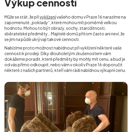
Výkup cenností
Může se stát, že při
vyklízení
vašeho domu v Praze 16 narazíme na
zapomenuté „poklady“, které mohou mít poměrně velkou
hodnotu. Mohou to být obrazy, sochy, starožitnosti,
sběratelské předměty… Majitelé domů přitom často ani neví, že
se jim na půdě ukrývají takové cennosti.
Nabízíme proto možnost nabídnout při vyklízení některé vaše
cennosti k prodeji. Díky dlouholetým zkušenostem vám
dokážeme poradit, které předměty by mohly mít cenu, a buď je
od vás přímo odkoupit, nebo vám v okolí
v Praze 16
doporučit
některé z našich partnerů, kteří vám rádi nabídnou výkupní cenu.