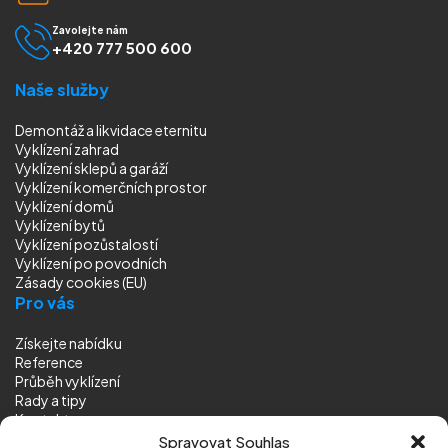
Zavolejte nám
+420 777 500 600
Naše služby
Demontáž a likvidace eternitu
Vyklízení zahrad
Vyklízení sklepů a garáží
Vyklízení komerčních prostor
Vyklízení domů
Vyklízení bytů
Vyklízení pozůstalostí
Vyklízení
po povodních
Zásady cookies (EU)
Pro vás
Získejte nabídku
Reference
Průběh vyklízení
Rady a tipy
Kontakt
Sledujte nás
Spravovat Souhlas