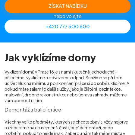
ZÍSKAT NABÍDKU
nebo volejte
+420 777 500 600
Jak vyklízíme domy
Vyklízení domů
v Praze 16 je s námi skutečně jednoduché –
přijedeme, vyklidíme a odvezeme odpad. Snažíme se při tom
udržet hluk na minimu a po skončení práce si po sobě uklidíme. A
pokud máte zájem i o další služby, jako je čištění, dezinfekce,
malování, drobné rekonstrukce nebo úprava zahrady, můžeme
vám pomoct i s tím.
Demontáž a balicí práce
Všechny velké předměty, kterých se chcete zbavit, vždy nejprve
rozebereme na co nejmenší části, buď demontáží, nebo
rozbitím, pokud to nejde jinak. Zaberou nám tak méně místa v