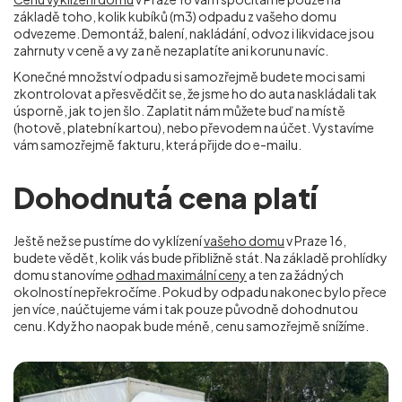
základě toho, kolik kubíků (m
3
) odpadu z vašeho domu
odvezeme. Demontáž, balení, nakládání, odvoz i likvidace jsou
zahrnuty v ceně a vy za ně nezaplatíte ani korunu navíc.
Konečné množství odpadu si samozřejmě budete moci sami
zkontrolovat a přesvědčit se, že jsme ho do auta naskládali tak
úsporně, jak to jen šlo. Zaplatit nám můžete buď na místě
(hotově, platební kartou), nebo převodem na účet. Vystavíme
vám samozřejmě fakturu, která přijde do e-mailu.
Dohodnutá cena platí
Ještě než se pustíme do vyklízení
vašeho domu
v Praze 16,
budete vědět, kolik vás bude přibližně stát. Na základě prohlídky
domu stanovíme
odhad maximální ceny
a ten za žádných
okolností nepřekročíme. Pokud by odpadu nakonec bylo přece
jen více, naúčtujeme vám i tak pouze původně dohodnutou
cenu. Když ho naopak bude méně, cenu samozřejmě snížíme.