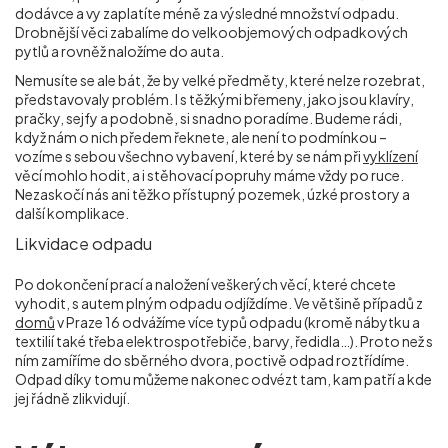
dodávce a vy zaplatíte méně za výsledné množství odpadu.
Drobnější věci zabalíme do velkoobjemových odpadkových
pytlů a rovněž naložíme do auta.
Nemusíte se ale bát, že by velké předměty, které nelze rozebrat,
představovaly problém. I s těžkými břemeny, jako jsou klavíry,
pračky, sejfy a podobně, si snadno poradíme. Budeme rádi,
když nám o nich předem řeknete, ale není to podmínkou –
vozíme s sebou všechno vybavení, které by se nám při
vyklízení
věcí mohlo hodit, a i stěhovací popruhy máme vždy po ruce.
Nezaskočí nás ani těžko přístupný pozemek, úzké prostory a
další komplikace.
Likvidace odpadu
Po dokončení prací a naložení veškerých věcí, které chcete
vyhodit, s autem plným odpadu odjíždíme. Ve většině případů z
domů
v Praze 16 odvážíme více typů odpadu (kromě nábytku a
textilií také třeba elektrospotřebiče, barvy, ředidla…). Proto než s
ním zamíříme do sběrného dvora, poctivě odpad roztřídíme.
Odpad díky tomu můžeme nakonec odvézt tam, kam patří a kde
jej řádně zlikvidují.