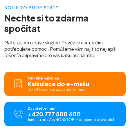
KOLIK TO BUDE STÁT?
Nechte si to
zdarma
spočítat
Máte zájem o naše služby? Povězte nám, s čím
potřebujete pomoci. Pomůžeme vám najít to nejlepší
řešení a připravíme pro vás
kalkulaci na míru.
On-line nabídka
Kalkulace do e-mailu
Do 24 hodin od zaslání informací.
Zavolejte nám
+420 777 500 600
Jsme tu pro Vás NONSTOP. Pracujeme i o svátcích.