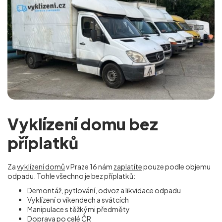
Vyklízení domu bez
příplatků
Za
vyklízení domů
v Praze 16 nám
zaplatíte
pouze podle objemu
odpadu. Tohle všechno je bez příplatků:
Demontáž, pytlování, odvoz a likvidace odpadu
Vyklízení o víkendech a svátcích
Manipulace s těžkými předměty
Doprava po celé ČR