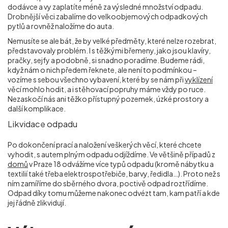
dodávce a vy zaplatíte méně za výsledné množství odpadu.
Drobnější věci zabalíme do velkoobjemových odpadkových
pytlů a rovněž naložíme do auta.
Nemusíte se ale bát, že by velké předměty, které nelze rozebrat,
představovaly problém. I s těžkými břemeny, jako jsou klavíry,
pračky, sejfy a podobně, si snadno poradíme. Budeme rádi,
když nám o nich předem řeknete, ale není to podmínkou –
vozíme s sebou všechno vybavení, které by se nám při
vyklízení
věcí mohlo hodit, a i stěhovací popruhy máme vždy po ruce.
Nezaskočí nás ani těžko přístupný pozemek, úzké prostory a
další komplikace.
Likvidace odpadu
Po dokončení prací a naložení veškerých věcí, které chcete
vyhodit, s autem plným odpadu odjíždíme. Ve většině případů z
domů
v Praze 18 odvážíme více typů odpadu (kromě nábytku a
textilií také třeba elektrospotřebiče, barvy, ředidla…). Proto než s
ním zamíříme do sběrného dvora, poctivě odpad roztřídíme.
Odpad díky tomu můžeme nakonec odvézt tam, kam patří a kde
jej řádně zlikvidují.