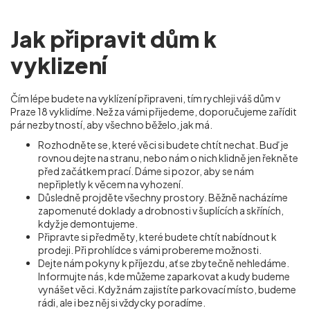
Jak připravit dům k
vyklizení
Čím lépe budete na vyklízení připraveni, tím rychleji váš dům v
Praze 18 vyklidíme. Než za vámi přijedeme, doporučujeme zařídit
pár nezbytností, aby všechno běželo, jak má.
Rozhodněte se, které věci si budete chtít nechat. Buď je
rovnou dejte na stranu, nebo nám o nich klidně jen řekněte
před začátkem prací. Dáme si pozor, aby se nám
nepřipletly k věcem na vyhození.
Důsledně projděte všechny prostory. Běžně nacházíme
zapomenuté doklady a drobnosti v šuplících a skříních,
když je demontujeme.
Připravte si předměty, které budete chtít nabídnout k
prodeji. Při prohlídce s vámi probereme možnosti.
Dejte nám pokyny k příjezdu, ať se zbytečně nehledáme.
Informujte nás, kde můžeme zaparkovat a kudy budeme
vynášet věci. Když nám zajistíte parkovací místo, budeme
rádi, ale i bez něj si vždycky poradíme.