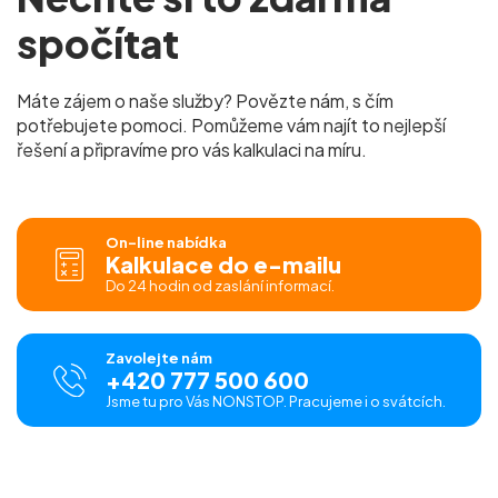
spočítat
Máte zájem o naše služby? Povězte nám, s čím
potřebujete pomoci. Pomůžeme vám najít to nejlepší
řešení a připravíme pro vás kalkulaci na míru.
On-line nabídka
Kalkulace do e-mailu
Do 24 hodin od zaslání informací.
Zavolejte nám
+420 777 500 600
Jsme tu pro Vás NONSTOP. Pracujeme i o svátcích.