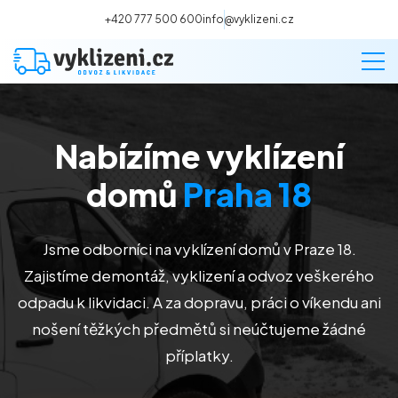
+420 777 500 600
info@vyklizeni.cz
Nabízíme vyklízení
Vyklízení
domů
Praha 18
Stěhování
Jsme odborníci na vyklízení domů v Praze 18.
Malování
Zajistíme demontáž, vyklizení a odvoz veškerého
odpadu k likvidaci. A za dopravu, práci o víkendu ani
Deratizace a dezinsekce
nošení těžkých předmětů si neúčtujeme žádné
příplatky.
Úklid