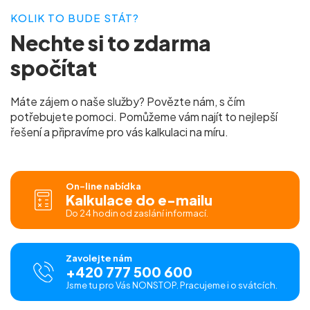
KOLIK TO BUDE STÁT?
Nechte si to
zdarma
spočítat
Máte zájem o naše služby? Povězte nám, s čím
potřebujete pomoci. Pomůžeme vám najít to nejlepší
řešení a připravíme pro vás
kalkulaci na míru.
On-line nabídka
Kalkulace do e-mailu
Do 24 hodin od zaslání informací.
Zavolejte nám
+420 777 500 600
Jsme tu pro Vás NONSTOP. Pracujeme i o svátcích.