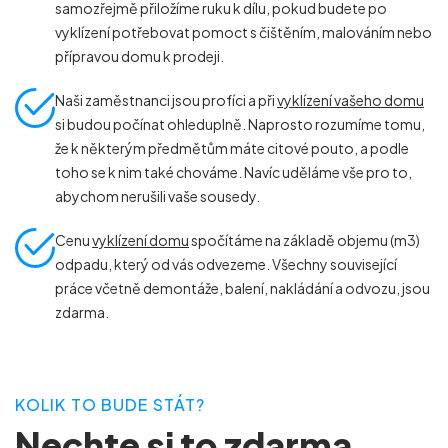
samozřejmě přiložíme ruku k dílu, pokud budete po
vyklízení potřebovat pomoct s čištěním, malováním nebo
přípravou domu k prodeji.
Naši zaměstnanci jsou profíci a při
vyklízení vašeho domu
si budou počínat ohleduplně. Naprosto rozumíme tomu,
že k některým předmětům máte citové pouto, a podle
toho se k nim také chováme. Navíc uděláme vše pro to,
abychom nerušili vaše sousedy.
Cenu
vyklízení domu
spočítáme na základě objemu (m
3
)
odpadu, který od vás odvezeme. Všechny související
práce včetně demontáže, balení, nakládání a odvozu, jsou
zdarma.
KOLIK TO BUDE STÁT?
Nechte si to zdarma