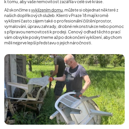
k tomu, aby vaše nemovitost zazářila v celé své kráse.
Až skončíme s
vyklízením domu
, můžete si objednat některé z
našich doplňkových služeb. Klienti v Praze 18 mají kromě
vyklízení často zájem také o profesionální čištění prostor,
vymalování, úpravu zahrady, drobné rekonstrukce nebo pomoc
s přípravou nemovitosti k prodeji. Cenový odhad těchto prací
vám obvykle poskytneme až po dokončení vyklízení, abychom
měli nejprve lepší představu o jejich náročnosti.