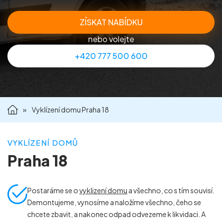
Příprava nemovitostí na prodej
ZÍSKAT NABÍDKU
nebo volejte
Reference
+420 777 500 600
Kontakt
»
Vyklízení domu Praha 18
VYKLÍZENÍ DOMŮ
Praha 18
Postaráme se o
vyklizení domu
a všechno, co s tím souvisí.
Demontujeme, vynosíme a naložíme všechno, čeho se
chcete zbavit, a nakonec odpad odvezeme k likvidaci. A