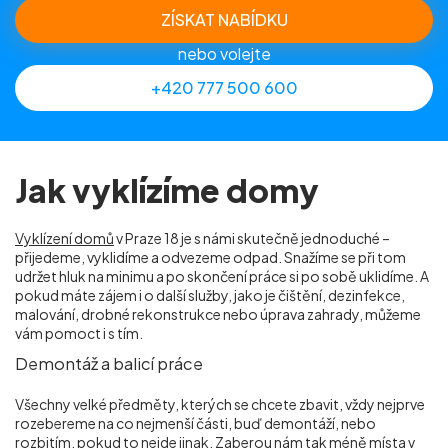
ZÍSKAT NABÍDKU
nebo volejte
+420 777 500 600
Jak vyklízíme domy
Vyklízení domů
v Praze 18 je s námi skutečně jednoduché –
přijedeme, vyklidíme a odvezeme odpad. Snažíme se při tom
udržet hluk na minimu a po skončení práce si po sobě uklidíme. A
pokud máte zájem i o další služby, jako je čištění, dezinfekce,
malování, drobné rekonstrukce nebo úprava zahrady, můžeme
vám pomoct i s tím.
Demontáž a balicí práce
Všechny velké předměty, kterých se chcete zbavit, vždy nejprve
rozebereme na co nejmenší části, buď demontáží, nebo
rozbitím, pokud to nejde jinak. Zaberou nám tak méně místa v