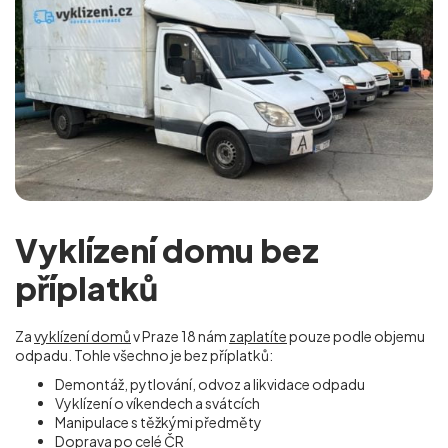
Vyklízení domu bez
příplatků
Za
vyklízení domů
v Praze 18 nám
zaplatíte
pouze podle objemu
odpadu. Tohle všechno je bez příplatků:
Demontáž, pytlování, odvoz a likvidace odpadu
Vyklízení o víkendech a svátcích
Manipulace s těžkými předměty
Doprava po celé ČR