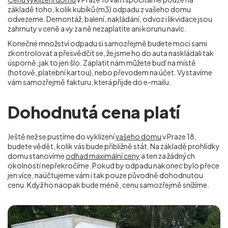
základě toho, kolik kubíků (m
3
) odpadu z vašeho domu
odvezeme. Demontáž, balení, nakládání, odvoz i likvidace jsou
zahrnuty v ceně a vy za ně nezaplatíte ani korunu navíc.
Konečné množství odpadu si samozřejmě budete moci sami
zkontrolovat a přesvědčit se, že jsme ho do auta naskládali tak
úsporně, jak to jen šlo. Zaplatit nám můžete buď na místě
(hotově, platební kartou), nebo převodem na účet. Vystavíme
vám samozřejmě fakturu, která přijde do e-mailu.
Dohodnutá cena platí
Ještě než se pustíme do vyklízení
vašeho domu
v Praze 18,
budete vědět, kolik vás bude přibližně stát. Na základě prohlídky
domu stanovíme
odhad maximální ceny
a ten za žádných
okolností nepřekročíme. Pokud by odpadu nakonec bylo přece
jen více, naúčtujeme vám i tak pouze původně dohodnutou
cenu. Když ho naopak bude méně, cenu samozřejmě snížíme.