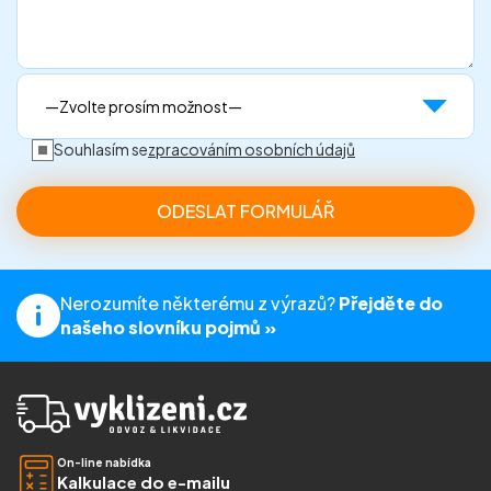
Souhlasím se
zpracováním osobních údajů
Nerozumíte některému z výrazů?
Přejděte do
našeho slovníku pojmů »
On-line nabídka
Kalkulace do e-mailu