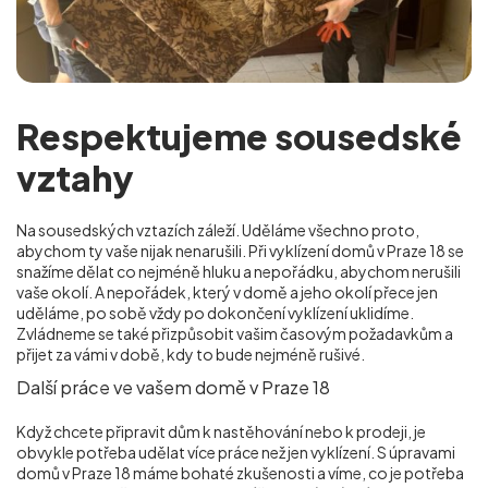
Respektujeme sousedské
vztahy
Na sousedských vztazích záleží. Uděláme všechno proto,
abychom ty vaše nijak nenarušili. Při vyklízení domů v Praze 18 se
snažíme dělat co nejméně hluku a nepořádku, abychom nerušili
vaše okolí. A nepořádek, který v domě a jeho okolí přece jen
uděláme, po sobě vždy po dokončení vyklízení uklidíme.
Zvládneme se také přizpůsobit vašim časovým požadavkům a
přijet za vámi v době, kdy to bude nejméně rušivé.
Další práce ve vašem domě v Praze 18
Když chcete připravit dům k nastěhování nebo k prodeji, je
obvykle potřeba udělat více práce než jen vyklízení. S úpravami
domů v Praze 18 máme bohaté zkušenosti a víme, co je potřeba