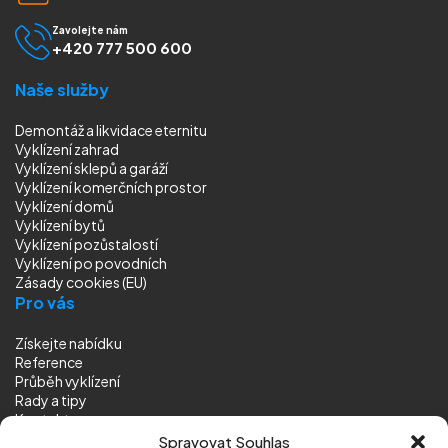
Zavolejte nám
+420 777 500 600
Naše služby
Demontáž a likvidace eternitu
Vyklízení zahrad
Vyklízení sklepů a garáží
Vyklízení komerčních prostor
Vyklízení domů
Vyklízení bytů
Vyklízení pozůstalostí
Vyklízení
po povodních
Zásady cookies (EU)
Pro vás
Získejte nabídku
Reference
Průběh vyklízení
Rady a tipy
Kontakt
Sledujte nás
Spravovat Souhlas