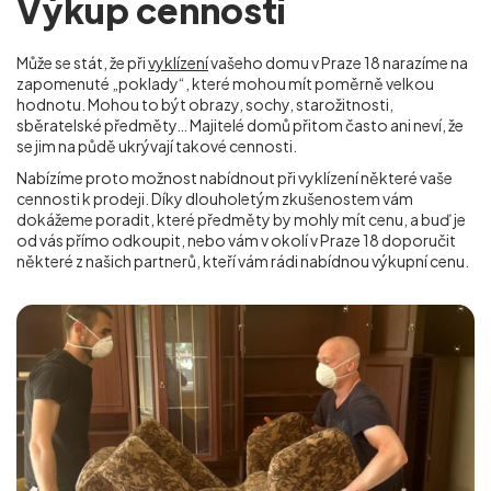
Výkup cenností
Může se stát, že při
vyklízení
vašeho domu v Praze 18 narazíme na
zapomenuté „poklady“, které mohou mít poměrně velkou
hodnotu. Mohou to být obrazy, sochy, starožitnosti,
sběratelské předměty… Majitelé domů přitom často ani neví, že
se jim na půdě ukrývají takové cennosti.
Nabízíme proto možnost nabídnout při vyklízení některé vaše
cennosti k prodeji. Díky dlouholetým zkušenostem vám
dokážeme poradit, které předměty by mohly mít cenu, a buď je
od vás přímo odkoupit, nebo vám v okolí
v Praze 18
doporučit
některé z našich partnerů, kteří vám rádi nabídnou výkupní cenu.