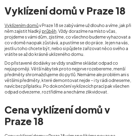
Vyklízení domů v Praze 18
Vyklízením domů
v Praze 18 se zabýváme už dlouho a víme, jak při
něm zajistit hladký
průběh
. Vždy dorazíme na místo včas,
projdeme s vámi dům, zjistíme, co všechno budeme vyhazovat a
co v domě naopak zůstává, a pustíme se do práce. Je jen na vás,
jestli u toho chcete být, nebo si půjdete zařizovat něco svého a
vrátíte se až do krásně uklizeného domu.
Do přistavené dodávky se vždy snažíme skládat odpad co
nejúsporněji. Větší nábytek proto nejprve rozebereme, menší
předměty shromažďujeme do pytlů. Nemáme ale problém ani s
většími předměty, které demontovat nejde – i ty rádi odneseme,
navíc bez příplatku. Po dokončení vyklízecích prací pak všechen
odpad odvezeme, roztřídíme a necháme zlikvidovat.
Cena vyklízení domů v
Praze 18
Cenu vyklízení domu
v Praze 18 vám spočítáme pouze na