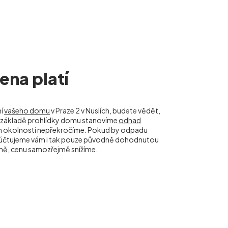
na platí
ní
vašeho domu
v Praze 2 v Nuslích, budete vědět,
 Na základě prohlídky domu stanovíme
odhad
ch okolností nepřekročíme. Pokud by odpadu
naúčtujeme vám i tak pouze původně dohodnutou
ně, cenu samozřejmě snížíme.