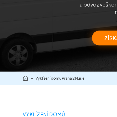
a odvoz veškeré
ZÍSK
»
Vyklízení domu Praha 2 Nusle
VYKLÍZENÍ DOMŮ