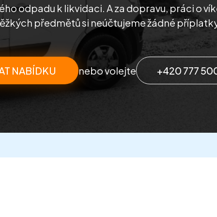
ho odpadu k likvidaci. A za dopravu, práci o ví
těžkých předmětů si neúčtujeme žádné příplatky
AT NABÍDKU
nebo volejte
+420 777 50