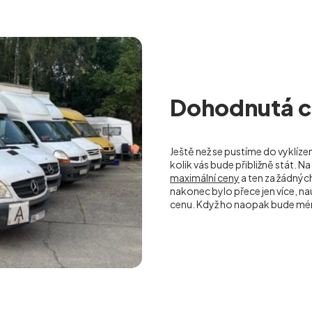
Dohodnutá ce
Ještě než se pustíme do vyklíze
kolik vás bude přibližně stát.
maximální ceny
a ten za žádný
nakonec bylo přece jen více, 
cenu. Když ho naopak bude mé