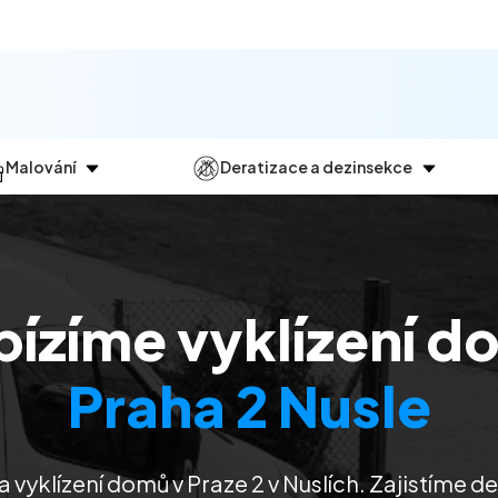
Malování
Deratizace a dezinsekce
Jak
probíhá?
Průběh
a
dezinsekce
Malování bytů
Deratizace
Malování domů
Dezinfekce
bízíme vyklízení d
Malování kanceláří
Dezinsekce
Malování komerčních prostor
Praha 2 Nusle
 vyklízení domů v Praze 2 v Nuslích. Zajistíme d