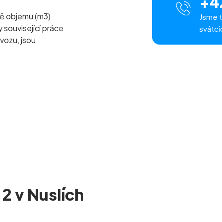
+4
ě objemu (m
3
)
Jsme t
související práce
svátcí
vozu, jsou
2 v Nuslích