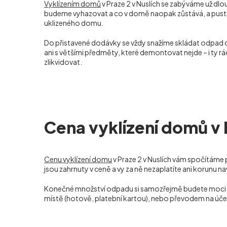
Vyklízením domů
v Praze 2 v Nuslích se zabýváme už dlou
budeme vyhazovat a co v domě naopak zůstává, a pustíme 
uklizeného domu.
Do přistavené dodávky se vždy snažíme skládat odpad
ani s většími předměty, které demontovat nejde – i ty 
zlikvidovat.
Cena vyklízení domů v 
Cenu vyklízení domu
v Praze 2 v Nuslích vám spočítáme 
jsou zahrnuty v ceně a vy za ně nezaplatíte ani korunu na
Konečné množství odpadu si samozřejmě budete moci sami
místě (hotově, platební kartou), nebo převodem na úče