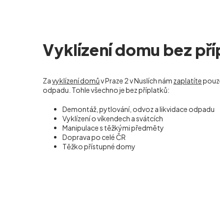
Vyklízení domu bez pří
Za
vyklízení domů
v Praze 2 v Nuslích nám
zaplatíte
pouz
odpadu. Tohle všechno je bez příplatků:
Demontáž, pytlování, odvoz a likvidace odpadu
Vyklízení o víkendech a svátcích
Manipulace s těžkými předměty
Doprava po celé ČR
Těžko přístupné domy