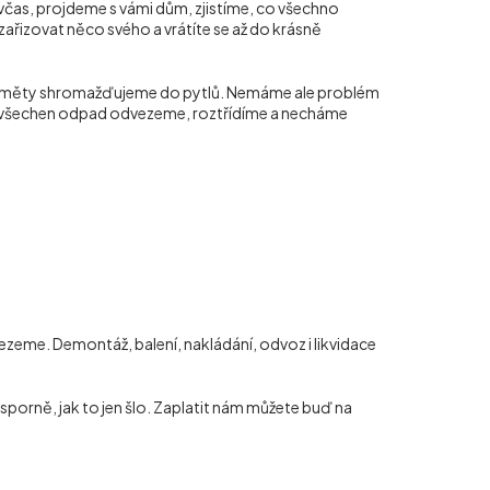
včas, projdeme s vámi dům, zjistíme, co všechno
zařizovat něco svého a vrátíte se až do krásně
ředměty shromažďujeme do pytlů. Nemáme ale problém
pak všechen odpad odvezeme, roztřídíme a necháme
eme. Demontáž, balení, nakládání, odvoz i likvidace
porně, jak to jen šlo. Zaplatit nám můžete buď na