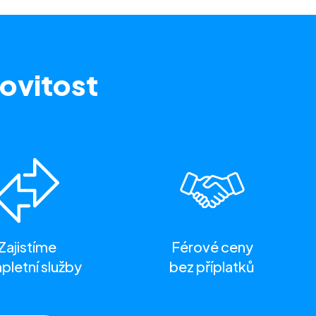
ovitost
Zajistíme
Férové ceny
letní služby
bez příplatků