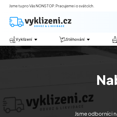
Jsme tu pro Vás NONSTOP. Pracujeme i o svátcích.
Vyklízení
Stěhování
Jak vyklízení probíhá?
Jak
probíhá?
Vyklízení pozůstalostí
Stěhování domácností
Vyklízení domů
Stěhování kanceláří
Na
Vyklízení bytů
Vyklízení po povodních
Vyklízení komerčních prostor
Vyklízení sklepů a garáží
Vyklízení zahrad
Jsme odborníci na
Likvidace eternitu