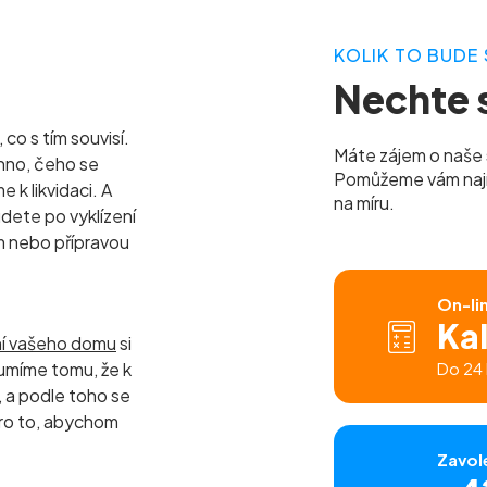
KOLIK TO BUDE 
Nechte s
co s tím souvisí.
Máte zájem o naše 
hno, čeho se
Pomůžeme vám najít 
k likvidaci. A
na míru.
udete po vyklízení
m nebo přípravou
On-li
Ka
ní vašeho domu
si
umíme tomu, že k
Do 24 
a podle toho se
ro to, abychom
Zavol