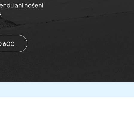
kendu ani nošení
.
0 600