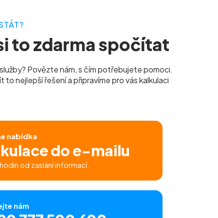
STÁT?
i to zdarma spočítat
služby? Povězte nám, s čím potřebujete pomoci.
to nejlepší řešení a připravíme pro vás kalkulaci
ne nabídka
lkulace do e-mailu
hodin od zaslání informací.
ejte nám