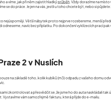
ho a víme, jak při něm zajistit hladký
průběh
. Vždy dorazíme na místo 
se do práce. Je jen na vás, jestli u toho chcete být, nebo si půjdete 
 co nejúsporněji. Větší nábytek proto nejprve rozebereme, menší p
rádi odneseme, navíc bez příplatku. Po dokončení vyklízecích prací 
Praze 2 v Nuslích
pouze na základě toho, kolik kubíků (m
3
) odpadu z vašeho domu odvez
víc.
 zkontrolovat a přesvědčit se, že jsme ho do auta naskládali tak ús
t. Vystavíme vám samozřejmě fakturu, která přijde do e-mailu.