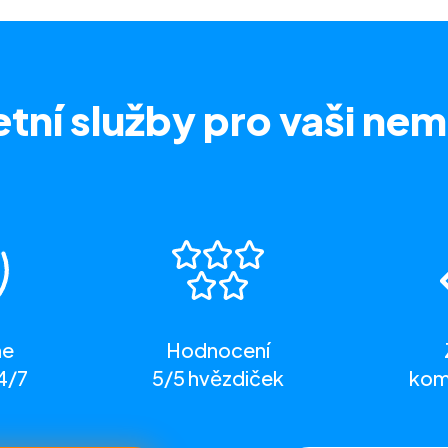
tní služby
pro vaši nem
me
Hodnocení
4/7
5/5 hvězdiček
komp