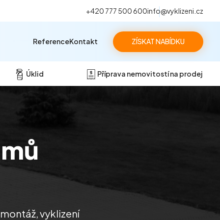
+420 777 500 600
info@vyklizeni.cz
Reference
Kontakt
ZÍSKAT NABÍDKU
Úklid
Příprava nemovitostí na prodej
omů
emontáž, vyklizení