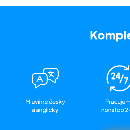
Komple
Mluvíme česky
Pracuje
a anglicky
nonstop 2