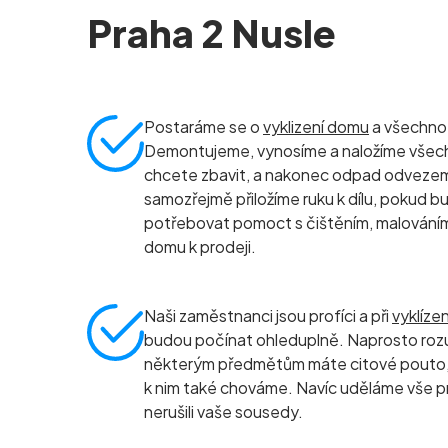
Praha 2 Nusle
Postaráme se o
vyklizení domu
a všechno, 
Demontujeme, vynosíme a naložíme všec
chcete zbavit, a nakonec odpad odvezeme 
samozřejmě přiložíme ruku k dílu, pokud b
potřebovat pomoct s čištěním, malování
domu k prodeji.
Naši zaměstnanci jsou profíci a při
vyklíze
budou počínat ohleduplně. Naprosto roz
některým předmětům máte citové pouto, 
k nim také chováme. Navíc uděláme vše p
nerušili vaše sousedy.