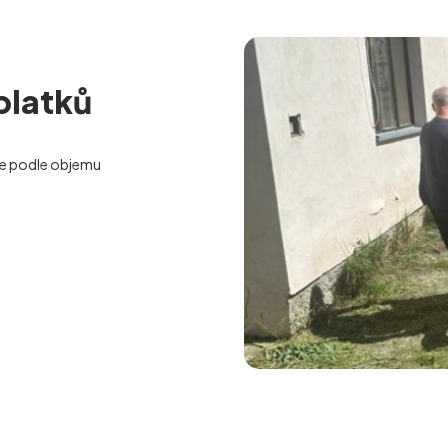
platků
e podle objemu