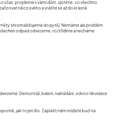
to včas, projdeme s vámi dům, zjistíme, co všechno
zařizovat něco svého a vrátíte se až do krásně
ředměty shromažďujeme do pytlů. Nemáme ale problém
pak všechen odpad odvezeme, roztřídíme a necháme
vezeme. Demontáž, balení, nakládání, odvoz i likvidace
porně, jak to jen šlo. Zaplatit nám můžete buď na