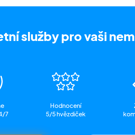
tní služby
pro vaši nem
me
Hodnocení
4/7
5/5 hvězdiček
komp