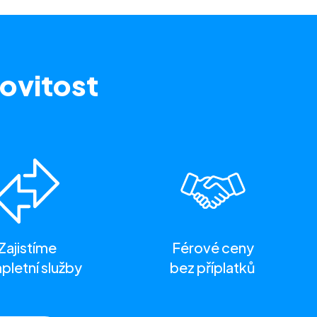
ovitost
Zajistíme
Férové ceny
letní služby
bez příplatků