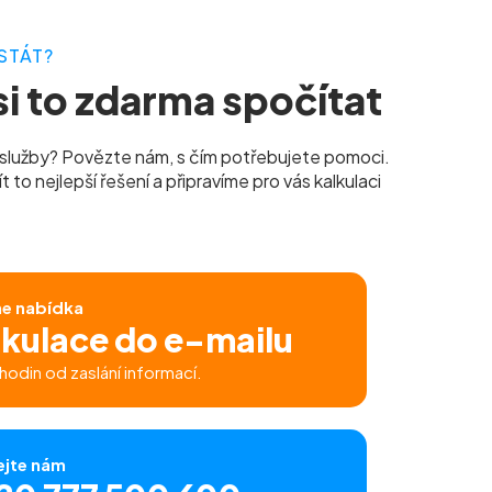
STÁT?
i to zdarma spočítat
služby? Povězte nám, s čím potřebujete pomoci.
to nejlepší řešení a připravíme pro vás kalkulaci
ne nabídka
lkulace do e-mailu
hodin od zaslání informací.
ejte nám