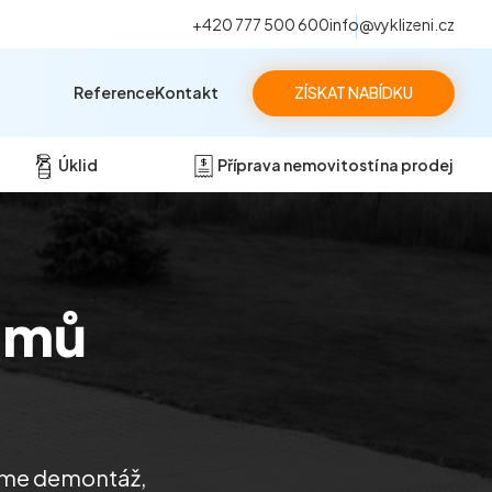
+420 777 500 600
info@vyklizeni.cz
Reference
Kontakt
ZÍSKAT NABÍDKU
Úklid
Příprava nemovitostí na prodej
omů
stíme demontáž,