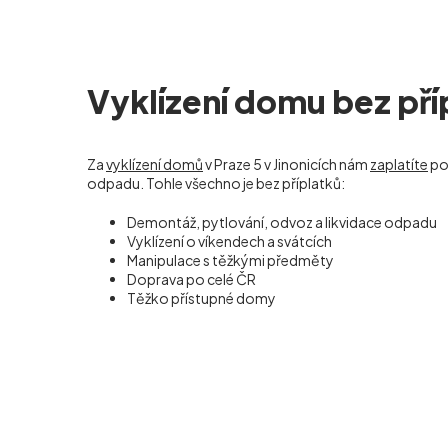
Vyklízení domu bez pří
Za
vyklízení domů
v Praze 5 v Jinonicích nám
zaplatíte
po
odpadu. Tohle všechno je bez příplatků:
Demontáž, pytlování, odvoz a likvidace odpadu
Vyklízení o víkendech a svátcích
Manipulace s těžkými předměty
Doprava po celé ČR
Těžko přístupné domy