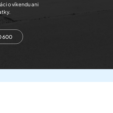
áci o víkendu ani
atky.
0 600