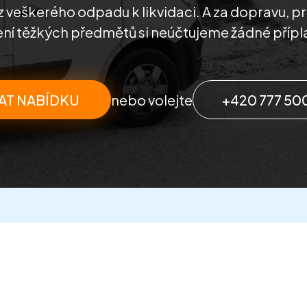
z veškerého odpadu k likvidaci. A za dopravu, pr
ní těžkých předmětů si neúčtujeme žádné přípl
AT NABÍDKU
nebo volejte
+420 777 50