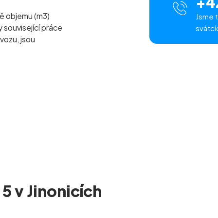
+4
ě objemu (m
3
)
Jsme t
související práce
svátcí
vozu, jsou
5 v Jinonicích