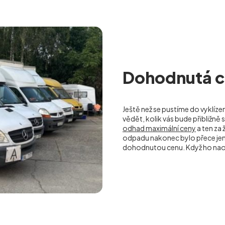
Dohodnutá ce
Ještě než se pustíme do vyklíze
vědět, kolik vás bude přibližn
odhad maximální ceny
a ten za
odpadu nakonec bylo přece jen
dohodnutou cenu. Když ho nao