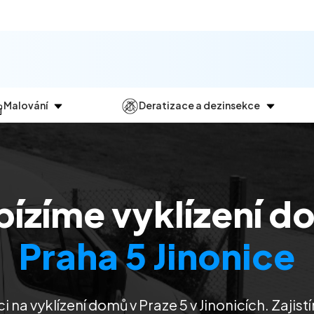
Malování
Deratizace a dezinsekce
Jak
probíhá?
Průběh
a
dezinsekce
Malování bytů
Deratizace
Malování domů
Dezinfekce
bízíme vyklízení d
Malování kanceláří
Dezinsekce
Malování komerčních prostor
Praha 5 Jinonice
 na vyklízení domů v Praze 5 v Jinonicích. Zaji