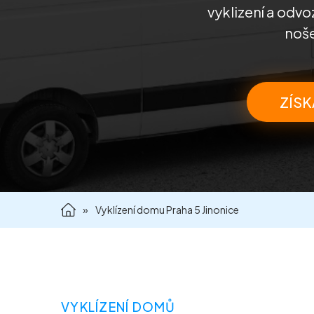
vyklizení a odvo
noše
ZÍSK
»
Vyklízení domu Praha 5 Jinonice
VYKLÍZENÍ DOMŮ