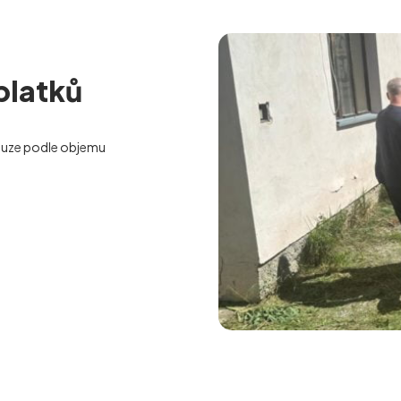
platků
uze podle objemu