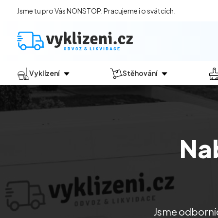
Jsme tu pro Vás NONSTOP. Pracujeme i o svátcích.
Vyklízení
Stěhování
Jak vyklízení probíhá?
Jak
probíhá?
Vyklízení pozůstalostí
Stěhování domácností
Vyklízení domů
Stěhování kanceláří
Na
Vyklízení bytů
Vyklízení po povodních
Vyklízení komerčních prostor
Vyklízení sklepů a garáží
Vyklízení zahrad
Jsme odborníci
Likvidace eternitu