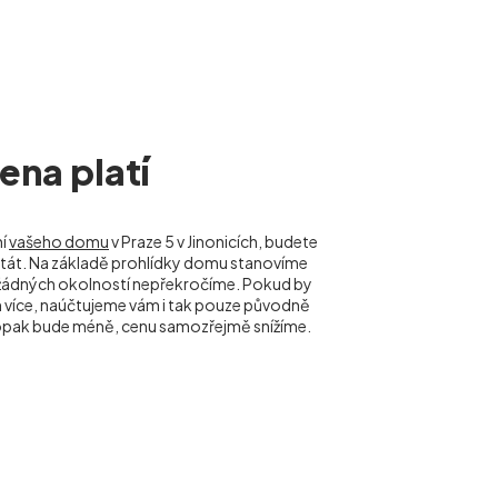
na platí
ní
vašeho domu
v Praze 5 v Jinonicích, budete
ě stát. Na základě prohlídky domu stanovíme
 žádných okolností nepřekročíme. Pokud by
 více, naúčtujeme vám i tak pouze původně
pak bude méně, cenu samozřejmě snížíme.