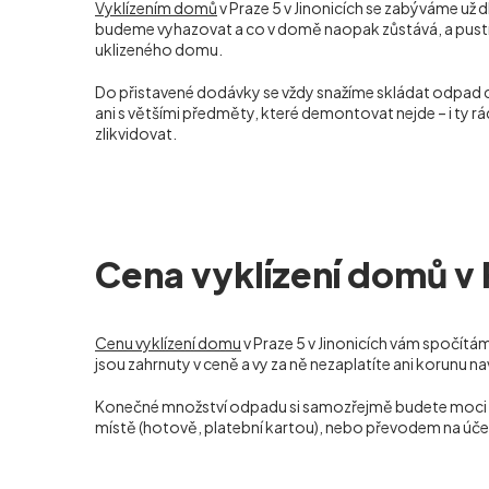
Vyklízením domů
v Praze 5 v Jinonicích se zabýváme už d
budeme vyhazovat a co v domě naopak zůstává, a pustíme 
uklizeného domu.
Do přistavené dodávky se vždy snažíme skládat odpad
ani s většími předměty, které demontovat nejde – i ty 
zlikvidovat.
Cena vyklízení domů v P
Cenu vyklízení domu
v Praze 5 v Jinonicích vám spočítá
jsou zahrnuty v ceně a vy za ně nezaplatíte ani korunu na
Konečné množství odpadu si samozřejmě budete moci sami
místě (hotově, platební kartou), nebo převodem na úče