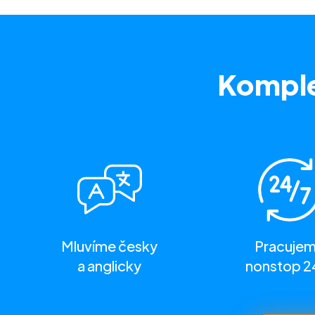
Komple
Mluvíme česky
Pracuje
a anglicky
nonstop 2