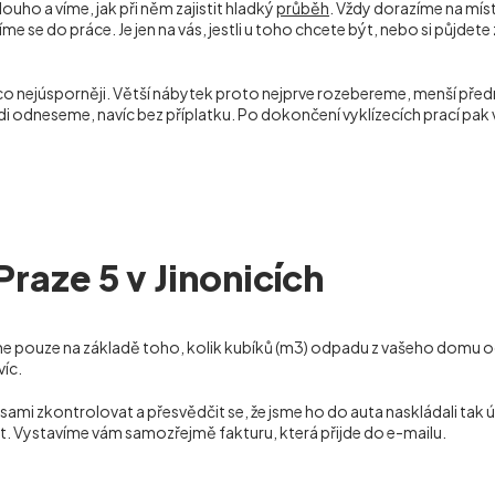
louho a víme, jak při něm zajistit hladký
průběh
. Vždy dorazíme na mís
se do práce. Je jen na vás, jestli u toho chcete být, nebo si půjdete 
 co nejúsporněji. Větší nábytek proto nejprve rozebereme, menší p
rádi odneseme, navíc bez příplatku. Po dokončení vyklízecích prací 
raze 5 v Jinonicích
me pouze na základě toho, kolik kubíků (m
3
) odpadu z vašeho domu od
víc.
 zkontrolovat a přesvědčit se, že jsme ho do auta naskládali tak ús
t. Vystavíme vám samozřejmě fakturu, která přijde do e-mailu.