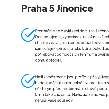
Praha 5 Jinonice
Postaráme se o
vyklizení domu
a všechno, 
Demontujeme, vynosíme a naložíme všec
chcete zbavit, a nakonec odpad odvezeme 
samozřejmě přiložíme ruku k dílu, pokud b
potřebovat pomoct s čištěním, malování
domu k prodeji.
Naši zaměstnanci jsou profíci a při
vyklíze
budou počínat ohleduplně. Naprosto roz
některým předmětům máte citové pouto, 
k nim také chováme. Navíc uděláme vše p
nerušili vaše sousedy.