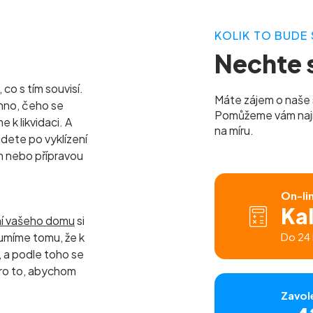
KOLIK TO BUDE 
Nechte s
co s tím souvisí.
Máte zájem o naše 
hno, čeho se
Pomůžeme vám najít 
k likvidaci. A
na míru.
udete po vyklízení
m nebo přípravou
On-li
Ka
ní vašeho domu
si
umíme tomu, že k
Do 24 
a podle toho se
ro to, abychom
Zavol