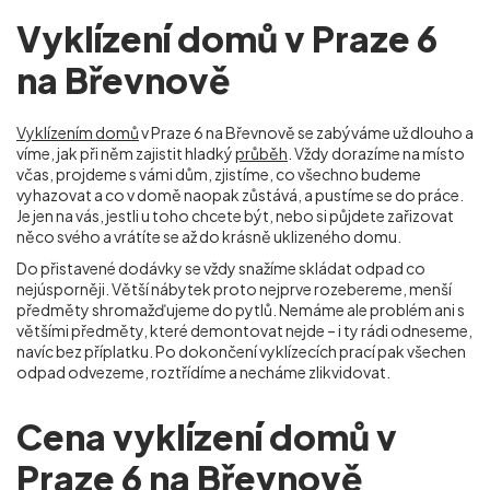
Vyklízení domů v Praze 6
na Břevnově
Vyklízením domů
v Praze 6 na Břevnově se zabýváme už dlouho a
víme, jak při něm zajistit hladký
průběh
. Vždy dorazíme na místo
včas, projdeme s vámi dům, zjistíme, co všechno budeme
vyhazovat a co v domě naopak zůstává, a pustíme se do práce.
Je jen na vás, jestli u toho chcete být, nebo si půjdete zařizovat
něco svého a vrátíte se až do krásně uklizeného domu.
Do přistavené dodávky se vždy snažíme skládat odpad co
nejúsporněji. Větší nábytek proto nejprve rozebereme, menší
předměty shromažďujeme do pytlů. Nemáme ale problém ani s
většími předměty, které demontovat nejde – i ty rádi odneseme,
navíc bez příplatku. Po dokončení vyklízecích prací pak všechen
odpad odvezeme, roztřídíme a necháme zlikvidovat.
Cena vyklízení domů v
Praze 6 na Břevnově