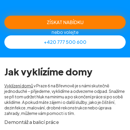
ZÍSKAT NABÍDKU
nebo volejte
+420 777 500 600
Jak vyklízíme domy
Vyklízení domů
v Praze 6 na Břevnově je s námi skutečně
jednoduché – přijedeme, vyklidíme a odvezeme odpad. Snažíme
se při tom udržet hluk na minimu a po skončení práce si po sobě
uklidíme. A pokud máte zájem i o další služby, jako je čištění,
dezinfekce, malování, drobné rekonstrukce nebo úprava
zahrady, můžeme vám pomoct i s tím.
Demontáž a balicí práce