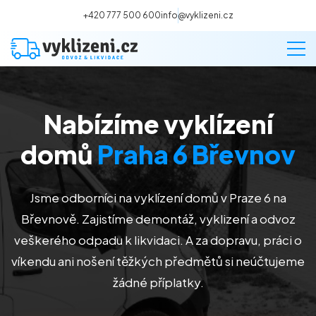
+420 777 500 600
info@vyklizeni.cz
Nabízíme vyklízení
Vyklízení
domů
Praha 6 Břevnov
Stěhování
Jsme odborníci na vyklízení domů v Praze 6 na
Malování
Břevnově. Zajistíme demontáž, vyklizení a odvoz
veškerého odpadu k likvidaci. A za dopravu, práci o
Deratizace a dezinsekce
víkendu ani nošení těžkých předmětů si neúčtujeme
žádné příplatky.
Úklid