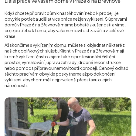
Další práce ve vašem domě v Praze 6 na Břevnově
Když chcete připravit dům k nastěhování nebo k prodeji, je
obvykle potřeba udělat více práce než jen vyklízení. S úpravami
domů v Praze 6 na Břevnově máme bohaté zkušenosti a víme,
co je potřeba k tomu, aby vaše nemovitost zazářila v celé své
kráse.
Až skončíme s
vyklízením domu
, můžete si objednat některé z
našich doplňkových služeb. Klienti v Praze 6 na Břevnově mají
kromě vyklízení často zájem také o profesionální čištění
prostor, vymalování, úpravu zahrady, drobné rekonstrukce
nebo pomoc s přípravou nemovitosti k prodeji. Cenový odhad
těchto prací vám obvykle poskytneme až po dokončení
vyklízení, abychom měli nejprve lepší představu o jejich
náročnosti.