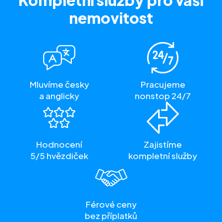
Kompletní služby
pro vaši
nemovitost
Mluvíme česky
Pracujeme
a anglicky
nonstop 24/7
Hodnocení
Zajistíme
5/5 hvězdiček
kompletní služby
Férové ceny
bez příplatků