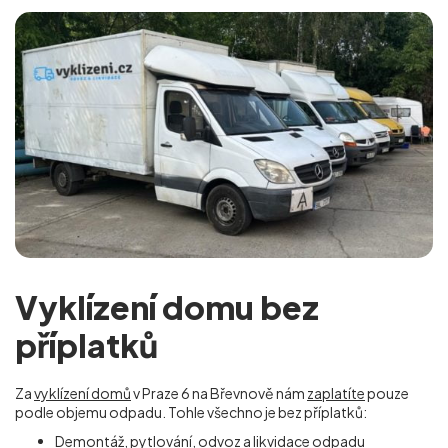
Vyklízení domu bez
příplatků
Za
vyklízení domů
v Praze 6 na Břevnově nám
zaplatíte
pouze
podle objemu odpadu. Tohle všechno je bez příplatků:
Demontáž, pytlování, odvoz a likvidace odpadu