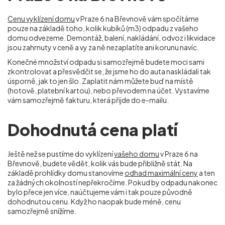
Cenu vyklízení domu
v Praze 6 na Břevnově vám spočítáme
pouze na základě toho, kolik kubíků (m
3
) odpadu z vašeho
domu odvezeme. Demontáž, balení, nakládání, odvoz i likvidace
jsou zahrnuty v ceně a vy za ně nezaplatíte ani korunu navíc.
Konečné množství odpadu si samozřejmě budete moci sami
zkontrolovat a přesvědčit se, že jsme ho do auta naskládali tak
úsporně, jak to jen šlo. Zaplatit nám můžete buď na místě
(hotově, platební kartou), nebo převodem na účet. Vystavíme
vám samozřejmě fakturu, která přijde do e-mailu.
Dohodnutá cena platí
Ještě než se pustíme do vyklízení
vašeho domu
v Praze 6 na
Břevnově, budete vědět, kolik vás bude přibližně stát. Na
základě prohlídky domu stanovíme
odhad maximální ceny
a ten
za žádných okolností nepřekročíme. Pokud by odpadu nakonec
bylo přece jen více, naúčtujeme vám i tak pouze původně
dohodnutou cenu. Když ho naopak bude méně, cenu
samozřejmě snížíme.