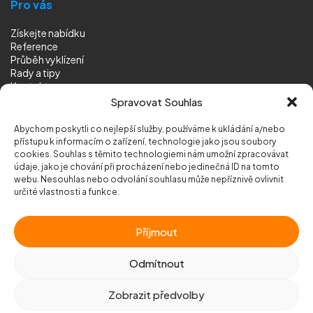
Pro vás
Získejte nabídku
Reference
Průběh vyklízení
Rady a tipy
Kontakt
Sledujte nás
Spravovat Souhlas
Abychom poskytli co nejlepší služby, používáme k ukládání a/nebo
přístupu k informacím o zařízení, technologie jako jsou soubory
cookies. Souhlas s těmito technologiemi nám umožní zpracovávat
údaje, jako je chování při procházení nebo jedinečná ID na tomto
webu. Nesouhlas nebo odvolání souhlasu může nepříznivě ovlivnit
© 2026 Vyklizeni.cz (
mapa stránek
)
určité vlastnosti a funkce.
Designed by
MEDIA ENERGY
Příjmout
Chráněno službou
reCAPTCHA
Ochrana soukromí
-
Smluvní podmínky
Odmítnout
Zobrazit předvolby
Zavolejte nám
+420 777 500 600