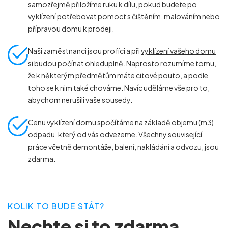
samozřejmě přiložíme ruku k dílu, pokud budete po
vyklízení potřebovat pomoct s čištěním, malováním nebo
přípravou domu k prodeji.
Naši zaměstnanci jsou profíci a při
vyklízení vašeho domu
si budou počínat ohleduplně. Naprosto rozumíme tomu,
že k některým předmětům máte citové pouto, a podle
toho se k nim také chováme. Navíc uděláme vše pro to,
abychom nerušili vaše sousedy.
Cenu
vyklízení domu
spočítáme na základě objemu (m
3
)
odpadu, který od vás odvezeme. Všechny související
práce včetně demontáže, balení, nakládání a odvozu, jsou
zdarma.
KOLIK TO BUDE STÁT?
Nechte si to zdarma