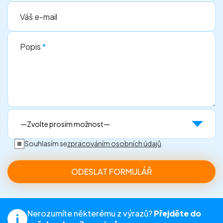
Váš e-mail
Popis
*
Souhlasím se
zpracováním osobních údajů
Nerozumíte některému z výrazů?
Přejděte do