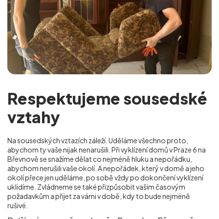
Respektujeme sousedské
vztahy
Na sousedských vztazích záleží. Uděláme všechno proto,
abychom ty vaše nijak nenarušili. Při vyklízení domů v Praze 6 na
Břevnově se snažíme dělat co nejméně hluku a nepořádku,
abychom nerušili vaše okolí. A nepořádek, který v domě a jeho
okolí přece jen uděláme, po sobě vždy po dokončení vyklízení
uklidíme. Zvládneme se také přizpůsobit vašim časovým
požadavkům a přijet za vámi v době, kdy to bude nejméně
rušivé.