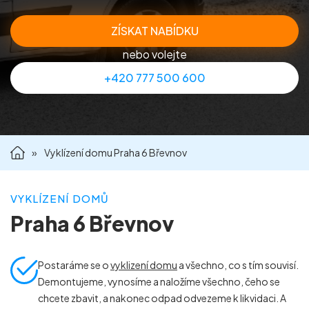
Příprava nemovitostí na prodej
ZÍSKAT NABÍDKU
nebo volejte
Reference
+420 777 500 600
Kontakt
»
Vyklízení domu Praha 6 Břevnov
VYKLÍZENÍ DOMŮ
Praha 6 Břevnov
Postaráme se o
vyklizení domu
a všechno, co s tím souvisí.
Demontujeme, vynosíme a naložíme všechno, čeho se
chcete zbavit, a nakonec odpad odvezeme k likvidaci. A