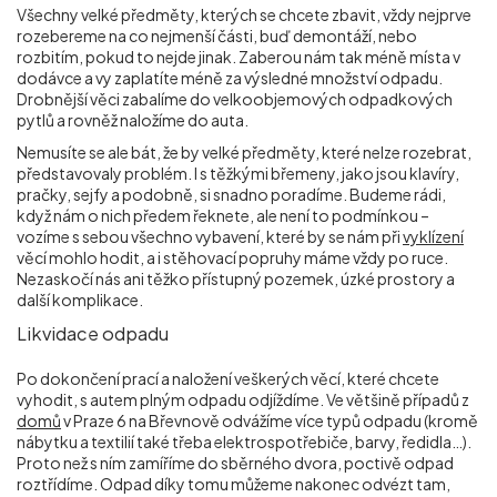
Všechny velké předměty, kterých se chcete zbavit, vždy nejprve
rozebereme na co nejmenší části, buď demontáží, nebo
rozbitím, pokud to nejde jinak. Zaberou nám tak méně místa v
dodávce a vy zaplatíte méně za výsledné množství odpadu.
Drobnější věci zabalíme do velkoobjemových odpadkových
pytlů a rovněž naložíme do auta.
Nemusíte se ale bát, že by velké předměty, které nelze rozebrat,
představovaly problém. I s těžkými břemeny, jako jsou klavíry,
pračky, sejfy a podobně, si snadno poradíme. Budeme rádi,
když nám o nich předem řeknete, ale není to podmínkou –
vozíme s sebou všechno vybavení, které by se nám při
vyklízení
věcí mohlo hodit, a i stěhovací popruhy máme vždy po ruce.
Nezaskočí nás ani těžko přístupný pozemek, úzké prostory a
další komplikace.
Likvidace odpadu
Po dokončení prací a naložení veškerých věcí, které chcete
vyhodit, s autem plným odpadu odjíždíme. Ve většině případů z
domů
v Praze 6 na Břevnově odvážíme více typů odpadu (kromě
nábytku a textilií také třeba elektrospotřebiče, barvy, ředidla…).
Proto než s ním zamíříme do sběrného dvora, poctivě odpad
roztřídíme. Odpad díky tomu můžeme nakonec odvézt tam,