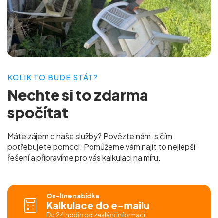
KOLIK TO BUDE STÁT?
Nechte si to
zdarma
spočítat
Máte zájem o naše služby? Povězte nám, s čím
potřebujete pomoci. Pomůžeme vám najít to nejlepší
řešení a připravíme pro vás
kalkulaci na míru.
On-line nabídka
Kalkulace do e-mailu
Do 24 hodin od zaslání informací.