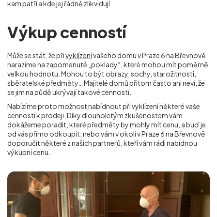
kam patří a kde jej řádně zlikvidují.
Výkup cenností
Může se stát, že při
vyklízení
vašeho domu v Praze 6 na Břevnově
narazíme na zapomenuté „poklady“, které mohou mít poměrně
velkou hodnotu. Mohou to být obrazy, sochy, starožitnosti,
sběratelské předměty… Majitelé domů přitom často ani neví, že
se jim na půdě ukrývají takové cennosti.
Nabízíme proto možnost nabídnout při vyklízení některé vaše
cennosti k prodeji. Díky dlouholetým zkušenostem vám
dokážeme poradit, které předměty by mohly mít cenu, a buď je
od vás přímo odkoupit, nebo vám v okolí
v Praze 6 na Břevnově
doporučit některé z našich partnerů, kteří vám rádi nabídnou
výkupní cenu.