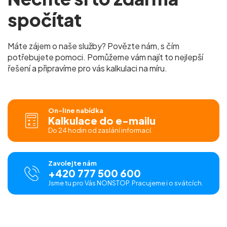
spočítat
Máte zájem o naše služby? Povězte nám, s čím
potřebujete pomoci. Pomůžeme vám najít to nejlepší
řešení a připravíme pro vás kalkulaci na míru.
On-line nabídka
Kalkulace do e-mailu
Do 24 hodin od zaslání informací.
Zavolejte nám
+420 777 500 600
Jsme tu pro Vás NONSTOP. Pracujeme i o svátcích.