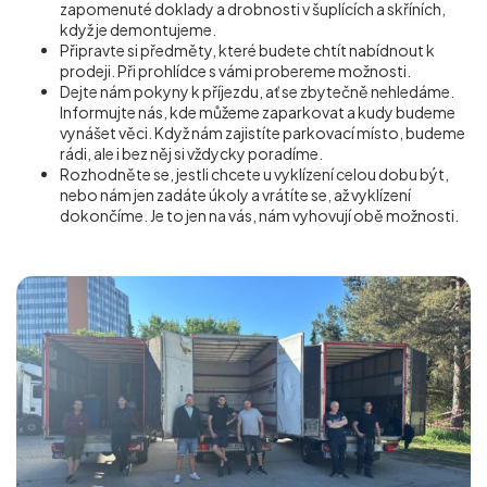
zapomenuté doklady a drobnosti v šuplících a skříních,
když je demontujeme.
Připravte si předměty, které budete chtít nabídnout k
prodeji. Při prohlídce s vámi probereme možnosti.
Dejte nám pokyny k příjezdu, ať se zbytečně nehledáme.
Informujte nás, kde můžeme zaparkovat a kudy budeme
vynášet věci. Když nám zajistíte parkovací místo, budeme
rádi, ale i bez něj si vždycky poradíme.
Rozhodněte se, jestli chcete u vyklízení celou dobu být,
nebo nám jen zadáte úkoly a vrátíte se, až vyklízení
dokončíme. Je to jen na vás, nám vyhovují obě možnosti.