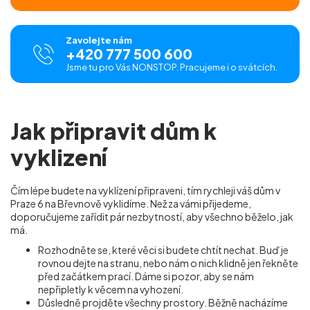
Zavolejte nám
+420 777 500 600
Jsme tu pro Vás NONSTOP. Pracujeme i o svátcích.
Jak připravit dům k
vyklizení
Čím lépe budete na vyklízení připraveni, tím rychleji váš dům v
Praze 6 na Břevnově vyklidíme. Než za vámi přijedeme,
doporučujeme zařídit pár nezbytností, aby všechno běželo, jak
má.
Rozhodněte se, které věci si budete chtít nechat. Buď je
rovnou dejte na stranu, nebo nám o nich klidně jen řekněte
před začátkem prací. Dáme si pozor, aby se nám
nepřipletly k věcem na vyhození.
Důsledně projděte všechny prostory. Běžně nacházíme