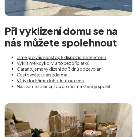
Při vyklízení domu se na
nás můžete spolehnout
Jsme pro vás nonstop k dispozici na telefonu
Vyklízíme kdykoliv, a to bez příplatků
Garantujeme vyklízení do 3 dnů od zavolání
Cestovné je u nás zdarma
Vždy dodržíme dohodnutou cenu
Naši zaměstnanci jsou profíci, na které je spoleh