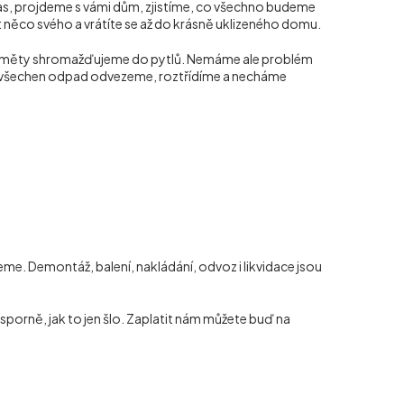
as, projdeme s vámi dům, zjistíme, co všechno budeme
at něco svého a vrátíte se až do krásně uklizeného domu.
ředměty shromažďujeme do pytlů. Nemáme ale problém
pak všechen odpad odvezeme, roztřídíme a necháme
e. Demontáž, balení, nakládání, odvoz i likvidace jsou
porně, jak to jen šlo. Zaplatit nám můžete buď na