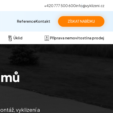
+420 777 500 600
info@vyklizeni.cz
Reference
Kontakt
ZÍSKAT NABÍDKU
Úklid
Příprava nemovitostí na prodej
omů
ontáž, vyklizení a