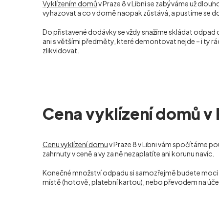
Vyklízením domů
v Praze 8 v Libni se zabýváme už dlouho 
vyhazovat a co v domě naopak zůstává, a pustíme se do p
Do přistavené dodávky se vždy snažíme skládat odpad
ani s většími předměty, které demontovat nejde – i ty 
zlikvidovat.
Cena vyklízení domů v P
Cenu vyklízení domu
v Praze 8 v Libni vám spočítáme po
zahrnuty v ceně a vy za ně nezaplatíte ani korunu navíc.
Konečné množství odpadu si samozřejmě budete moci sami
místě (hotově, platební kartou), nebo převodem na úče