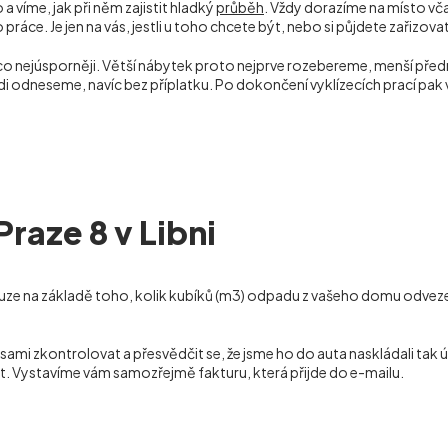
a víme, jak při něm zajistit hladký
průběh
. Vždy dorazíme na místo vč
ráce. Je jen na vás, jestli u toho chcete být, nebo si půjdete zařizov
 co nejúsporněji. Větší nábytek proto nejprve rozebereme, menší p
rádi odneseme, navíc bez příplatku. Po dokončení vyklízecích prací 
raze 8 v Libni
uze na základě toho, kolik kubíků (m
3
) odpadu z vašeho domu odvezem
 zkontrolovat a přesvědčit se, že jsme ho do auta naskládali tak ús
t. Vystavíme vám samozřejmě fakturu, která přijde do e-mailu.