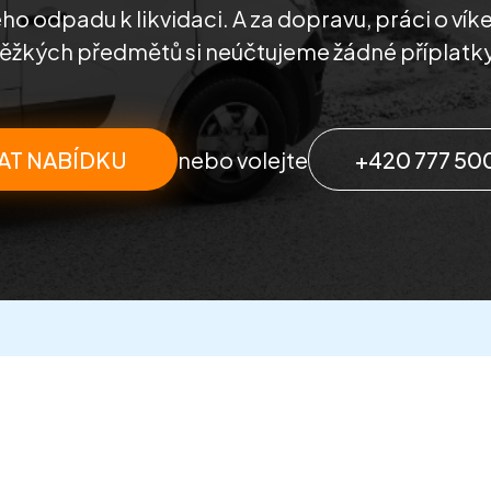
o odpadu k likvidaci. A za dopravu, práci o vík
těžkých předmětů si neúčtujeme žádné příplatky
AT NABÍDKU
nebo volejte
+420 777 50