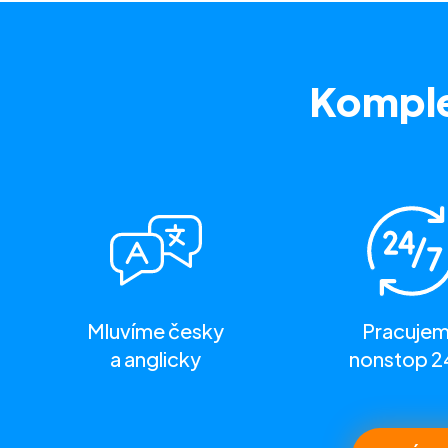
Komple
Mluvíme česky
Pracuje
a anglicky
nonstop 2