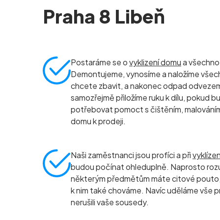
Praha 8 Libeň
Postaráme se o
vyklizení domu
a všechno, 
Demontujeme, vynosíme a naložíme všec
chcete zbavit, a nakonec odpad odvezeme 
samozřejmě přiložíme ruku k dílu, pokud b
potřebovat pomoct s čištěním, malování
domu k prodeji.
Naši zaměstnanci jsou profíci a při
vyklíze
budou počínat ohleduplně. Naprosto roz
některým předmětům máte citové pouto, 
k nim také chováme. Navíc uděláme vše p
nerušili vaše sousedy.