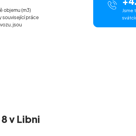
+4
ě objemu (m
3
)
Jsme t
související práce
svátcí
vozu, jsou
8 v Libni