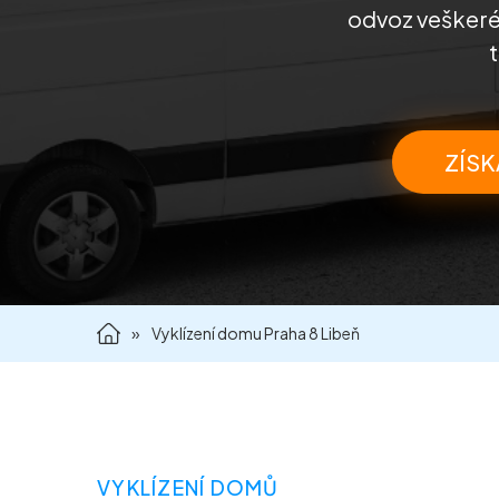
odvoz veškeréh
ZÍSK
»
Vyklízení domu Praha 8 Libeň
VYKLÍZENÍ DOMŮ