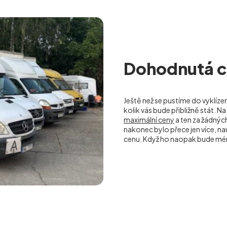
Dohodnutá ce
Ještě než se pustíme do vyklíze
kolik vás bude přibližně stát.
maximální ceny
a ten za žádný
nakonec bylo přece jen více, 
cenu. Když ho naopak bude mé