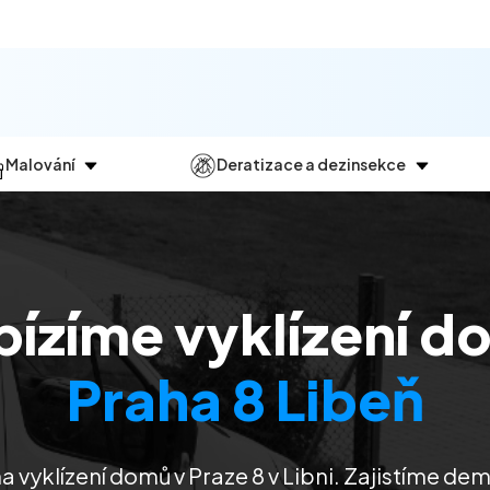
Malování
Deratizace a dezinsekce
Jak
probíhá?
Průběh
a
dezinsekce
Malování bytů
Deratizace
Malování domů
Dezinfekce
bízíme vyklízení d
Malování kanceláří
Dezinsekce
Malování komerčních prostor
Praha 8 Libeň
 vyklízení domů v Praze 8 v Libni. Zajistíme dem