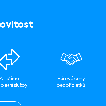
ovitost
Zajistíme
Férové ceny
letní služby
bez příplatků