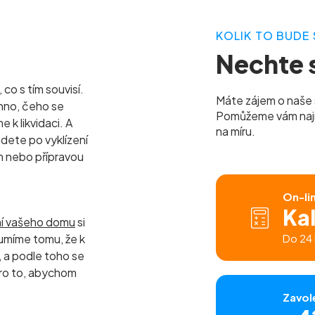
KOLIK TO BUDE 
Nechte s
co s tím souvisí.
Máte zájem o naše 
hno, čeho se
Pomůžeme vám najít 
k likvidaci. A
na míru.
udete po vyklízení
m nebo přípravou
On-li
Ka
ní vašeho domu
si
umíme tomu, že k
Do 24 
a podle toho se
ro to, abychom
Zavol