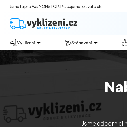
Jsme tu pro Vás NONSTOP. Pracujeme i o svátcích.
Vyklízení
Stěhování
Jak vyklízení probíhá?
Jak
probíhá?
Vyklízení pozůstalostí
Stěhování domácností
Vyklízení domů
Stěhování kanceláří
Na
Vyklízení bytů
Vyklízení po povodních
Vyklízení komerčních prostor
Vyklízení sklepů a garáží
Vyklízení zahrad
Jsme odborníci na
Likvidace eternitu