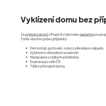
Vyklízení domu bez pří
Za
vyklízení domů
v Praze 8 v Libni nám
zaplatíte
pouze p
Tohle všechno je bez příplatků:
Demontáž, pytlování, odvoz a likvidace odpadu
Vyklízení o víkendech a svátcích
Manipulace s těžkými předměty
Doprava po celé ČR
Těžko přístupné domy