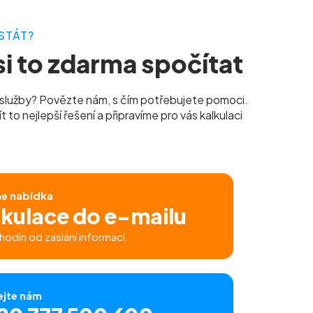
STÁT?
i to zdarma spočítat
služby? Povězte nám, s čím potřebujete pomoci.
to nejlepší řešení a připravíme pro vás kalkulaci
ne nabídka
lkulace do e-mailu
hodin od zaslání informací.
ejte nám