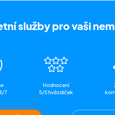
tní služby
pro vaši nem
me
Hodnocení
4/7
5/5 hvězdiček
komp