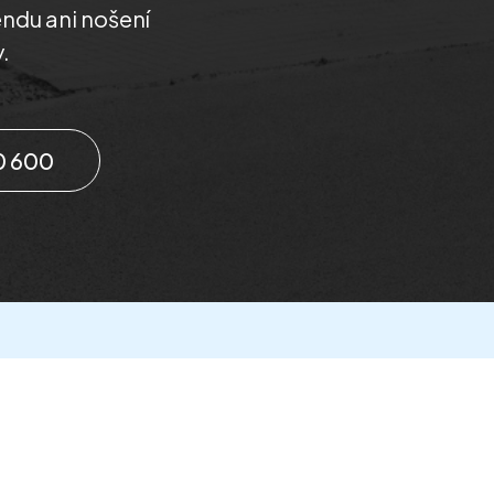
endu ani nošení
.
0 600