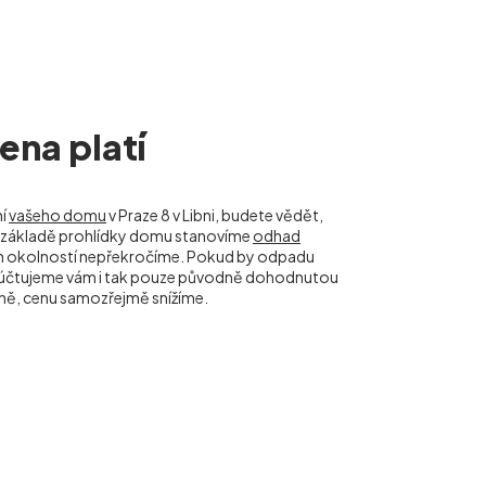
na platí
ní
vašeho domu
v Praze 8 v Libni, budete vědět,
 Na základě prohlídky domu stanovíme
odhad
ch okolností nepřekročíme. Pokud by odpadu
naúčtujeme vám i tak pouze původně dohodnutou
ně, cenu samozřejmě snížíme.