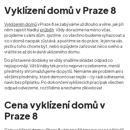
Vyklízení domů v Praze 8
Vyklízením domů
v Praze 8 se zabýváme už dlouho a víme, jak při
něm zajistit hladký
průběh
. Vždy dorazíme na místo včas,
projdeme s vámi dům, zjistíme, co všechno budeme vyhazovat a
co v domě naopak zůstává, a pustíme se do práce. Je jen na vás,
jestli u toho chcete být, nebo si půjdete zařizovat něco svého a
vrátíte se až do krásně uklizeného domu.
Do přistavené dodávky se vždy snažíme skládat odpad co
nejúsporněji. Větší nábytek proto nejprve rozebereme, menší
předměty shromažďujeme do pytlů. Nemáme ale problém ani s
většími předměty, které demontovat nejde – i ty rádi odneseme,
navíc bez příplatku. Po dokončení vyklízecích prací pak všechen
odpad odvezeme, roztřídíme a necháme zlikvidovat.
Cena vyklízení domů v
Praze 8
Cenu vyklízení domu
v Praze 8 vám spočítáme pouze na základě