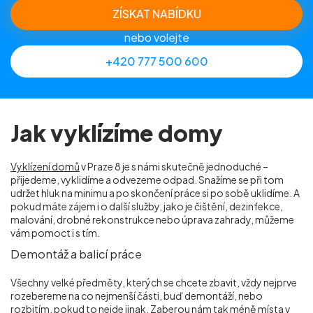
ZÍSKAT NABÍDKU
nebo volejte
+420 777 500 600
Jak vyklízíme domy
Vyklízení domů
v Praze 8 je s námi skutečně jednoduché –
přijedeme, vyklidíme a odvezeme odpad. Snažíme se při tom
udržet hluk na minimu a po skončení práce si po sobě uklidíme. A
pokud máte zájem i o další služby, jako je čištění, dezinfekce,
malování, drobné rekonstrukce nebo úprava zahrady, můžeme
vám pomoct i s tím.
Demontáž a balicí práce
Všechny velké předměty, kterých se chcete zbavit, vždy nejprve
rozebereme na co nejmenší části, buď demontáží, nebo
rozbitím, pokud to nejde jinak. Zaberou nám tak méně místa v