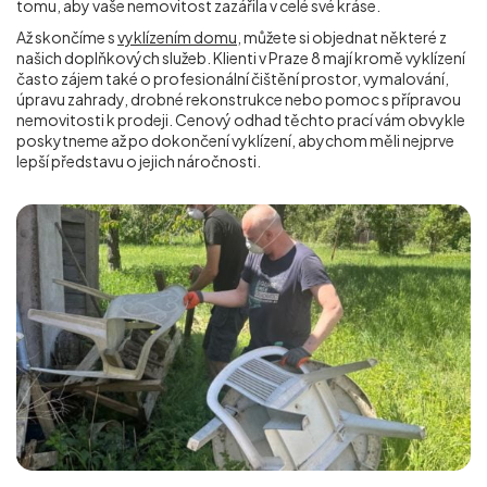
tomu, aby vaše nemovitost zazářila v celé své kráse.
Až skončíme s
vyklízením domu
, můžete si objednat některé z
našich doplňkových služeb. Klienti v Praze 8 mají kromě vyklízení
často zájem také o profesionální čištění prostor, vymalování,
úpravu zahrady, drobné rekonstrukce nebo pomoc s přípravou
nemovitosti k prodeji. Cenový odhad těchto prací vám obvykle
poskytneme až po dokončení vyklízení, abychom měli nejprve
lepší představu o jejich náročnosti.