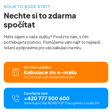
KOLIK TO BUDE STÁT?
Nechte si to
zdarma
spočítat
Máte zájem o naše služby? Povězte nám, s čím
potřebujete pomoci. Pomůžeme vám najít to nejlepší
řešení a připravíme pro vás
kalkulaci na míru.
On-line nabídka
Kalkulace do e-mailu
Do 24 hodin od zaslání informací.
Zavolejte nám
+420 777 500 600
Jsme tu pro Vás NONSTOP. Pracujeme i o svátcích.