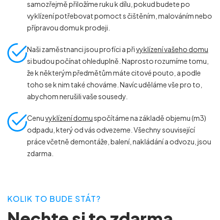
samozřejmě přiložíme ruku k dílu, pokud budete po
vyklízení potřebovat pomoct s čištěním, malováním nebo
přípravou domu k prodeji.
Naši zaměstnanci jsou profíci a při
vyklízení vašeho domu
si budou počínat ohleduplně. Naprosto rozumíme tomu,
že k některým předmětům máte citové pouto, a podle
toho se k nim také chováme. Navíc uděláme vše pro to,
abychom nerušili vaše sousedy.
Cenu
vyklízení domu
spočítáme na základě objemu (m
3
)
odpadu, který od vás odvezeme. Všechny související
práce včetně demontáže, balení, nakládání a odvozu, jsou
zdarma.
KOLIK TO BUDE STÁT?
Nechte si to zdarma