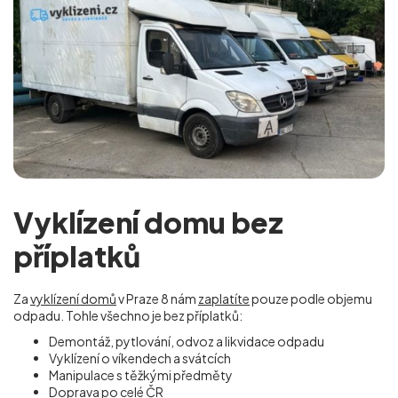
Vyklízení domu bez
příplatků
Za
vyklízení domů
v Praze 8 nám
zaplatíte
pouze podle objemu
odpadu. Tohle všechno je bez příplatků:
Demontáž, pytlování, odvoz a likvidace odpadu
Vyklízení o víkendech a svátcích
Manipulace s těžkými předměty
Doprava po celé ČR