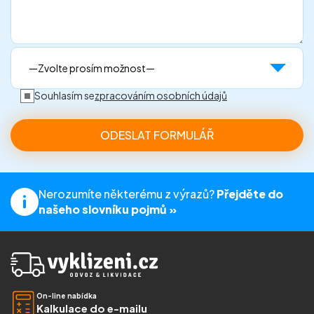
Souhlasím se
zpracováním osobních údajů
Nerozumíte některému z výrazů?
Přejděte do
našeho slovníku pojmů »
On-line nabídka
Kalkulace do e-mailu