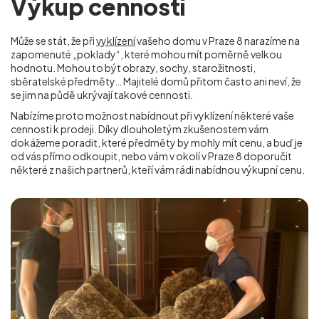
Výkup cenností
Může se stát, že při
vyklízení
vašeho domu v Praze 8 narazíme na
zapomenuté „poklady“, které mohou mít poměrně velkou
hodnotu. Mohou to být obrazy, sochy, starožitnosti,
sběratelské předměty… Majitelé domů přitom často ani neví, že
se jim na půdě ukrývají takové cennosti.
Nabízíme proto možnost nabídnout při vyklízení některé vaše
cennosti k prodeji. Díky dlouholetým zkušenostem vám
dokážeme poradit, které předměty by mohly mít cenu, a buď je
od vás přímo odkoupit, nebo vám v okolí
v Praze 8
doporučit
některé z našich partnerů, kteří vám rádi nabídnou výkupní cenu.