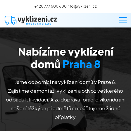
+420 777 500 600
info@vyklizeni.cz
Nabízíme vyklízení
Vyklízení
domů
Praha 8
Stěhování
Jsme odborníci na vyklízení domů v Praze 8.
Malování
Zajistíme demontáž, vyklizení a odvoz veškerého
odpadu k likvidaci. A za dopravu, práci o víkendu ani
Deratizace a dezinsekce
nošení těžkých předmětů si neúčtujeme žádné
příplatky.
Úklid