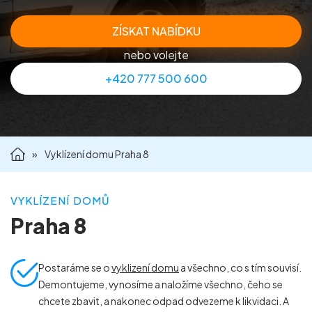
Příprava nemovitostí na prodej
ZÍSKAT NABÍDKU
nebo volejte
Reference
+420 777 500 600
Kontakt
»
Vyklízení domu Praha 8
VYKLÍZENÍ DOMŮ
Praha 8
Postaráme se o
vyklizení domu
a všechno, co s tím souvisí.
Demontujeme, vynosíme a naložíme všechno, čeho se
chcete zbavit, a nakonec odpad odvezeme k likvidaci. A