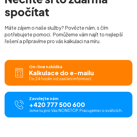
spočítat
Máte zájem o naše služby? Povězte nám, s čím
potřebujete pomoci. Pomůžeme vám najít to nejlepší
řešení a připravíme pro vás kalkulaci na míru.
On-line nabídka
Kalkulace do e-mailu
Do 24 hodin od zaslání informací.
Zavolejte nám
+420 777 500 600
Jsme tu pro Vás NONSTOP. Pracujeme i o svátcích.