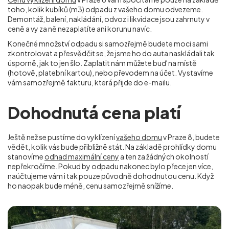
toho, kolik kubíků (m
3
) odpadu z vašeho domu odvezeme.
Demontáž, balení, nakládání, odvoz i likvidace jsou zahrnuty v
ceně a vy za ně nezaplatíte ani korunu navíc.
Konečné množství odpadu si samozřejmě budete moci sami
zkontrolovat a přesvědčit se, že jsme ho do auta naskládali tak
úsporně, jak to jen šlo. Zaplatit nám můžete buď na místě
(hotově, platební kartou), nebo převodem na účet. Vystavíme
vám samozřejmě fakturu, která přijde do e-mailu.
Dohodnutá cena platí
Ještě než se pustíme do vyklízení
vašeho domu
v Praze 8, budete
vědět, kolik vás bude přibližně stát. Na základě prohlídky domu
stanovíme
odhad maximální ceny
a ten za žádných okolností
nepřekročíme. Pokud by odpadu nakonec bylo přece jen více,
naúčtujeme vám i tak pouze původně dohodnutou cenu. Když
ho naopak bude méně, cenu samozřejmě snížíme.