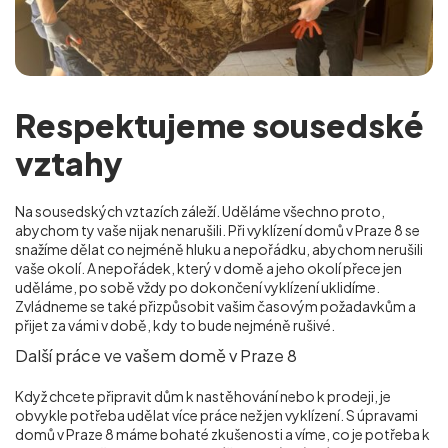
Respektujeme sousedské
vztahy
Na sousedských vztazích záleží. Uděláme všechno proto,
abychom ty vaše nijak nenarušili. Při vyklízení domů v Praze 8 se
snažíme dělat co nejméně hluku a nepořádku, abychom nerušili
vaše okolí. A nepořádek, který v domě a jeho okolí přece jen
uděláme, po sobě vždy po dokončení vyklízení uklidíme.
Zvládneme se také přizpůsobit vašim časovým požadavkům a
přijet za vámi v době, kdy to bude nejméně rušivé.
Další práce ve vašem domě v Praze 8
Když chcete připravit dům k nastěhování nebo k prodeji, je
obvykle potřeba udělat více práce než jen vyklízení. S úpravami
domů v Praze 8 máme bohaté zkušenosti a víme, co je potřeba k