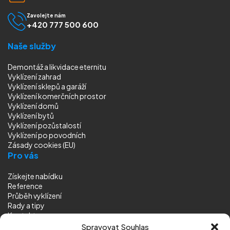
Zavolejte nám
+420 777 500 600
Naše služby
Demontáž a likvidace eternitu
Vyklízení zahrad
Vyklízení sklepů a garáží
Vyklízení komerčních prostor
Vyklízení domů
Vyklízení bytů
Vyklízení pozůstalostí
Vyklízení
po povodních
Zásady cookies (EU)
Pro vás
Získejte nabídku
Reference
Průběh vyklízení
Rady a tipy
Kontakt
Sledujte nás
Spravovat Souhlas