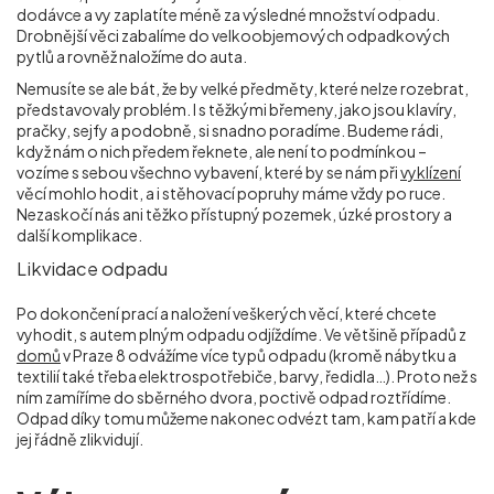
dodávce a vy zaplatíte méně za výsledné množství odpadu.
Drobnější věci zabalíme do velkoobjemových odpadkových
pytlů a rovněž naložíme do auta.
Nemusíte se ale bát, že by velké předměty, které nelze rozebrat,
představovaly problém. I s těžkými břemeny, jako jsou klavíry,
pračky, sejfy a podobně, si snadno poradíme. Budeme rádi,
když nám o nich předem řeknete, ale není to podmínkou –
vozíme s sebou všechno vybavení, které by se nám při
vyklízení
věcí mohlo hodit, a i stěhovací popruhy máme vždy po ruce.
Nezaskočí nás ani těžko přístupný pozemek, úzké prostory a
další komplikace.
Likvidace odpadu
Po dokončení prací a naložení veškerých věcí, které chcete
vyhodit, s autem plným odpadu odjíždíme. Ve většině případů z
domů
v Praze 8 odvážíme více typů odpadu (kromě nábytku a
textilií také třeba elektrospotřebiče, barvy, ředidla…). Proto než s
ním zamíříme do sběrného dvora, poctivě odpad roztřídíme.
Odpad díky tomu můžeme nakonec odvézt tam, kam patří a kde
jej řádně zlikvidují.