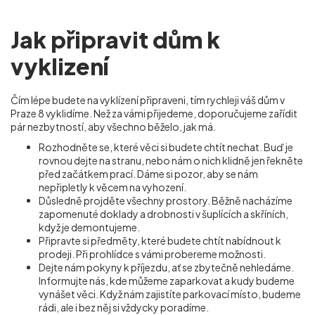
Jak připravit dům k
vyklizení
Čím lépe budete na vyklízení připraveni, tím rychleji váš dům v
Praze 8 vyklidíme. Než za vámi přijedeme, doporučujeme zařídit
pár nezbytností, aby všechno běželo, jak má.
Rozhodněte se, které věci si budete chtít nechat. Buď je
rovnou dejte na stranu, nebo nám o nich klidně jen řekněte
před začátkem prací. Dáme si pozor, aby se nám
nepřipletly k věcem na vyhození.
Důsledně projděte všechny prostory. Běžně nacházíme
zapomenuté doklady a drobnosti v šuplících a skříních,
když je demontujeme.
Připravte si předměty, které budete chtít nabídnout k
prodeji. Při prohlídce s vámi probereme možnosti.
Dejte nám pokyny k příjezdu, ať se zbytečně nehledáme.
Informujte nás, kde můžeme zaparkovat a kudy budeme
vynášet věci. Když nám zajistíte parkovací místo, budeme
rádi, ale i bez něj si vždycky poradíme.