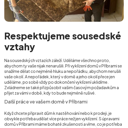
Respektujeme sousedské
vztahy
Na sousedských vztazích záleží. Uděláme všechno proto,
abychom ty vaše nijak nenarušili. Při vyklízení domů v Příbrami se
snažíme dělat co nejméně hluku a nepořádku, abychom nerušili
vaše okolí. A nepořádek, který v domě a jeho okolí přece jen
uděláme, po sobě vždy po dokončení vyklízení uklidíme.
Zvládneme se také přizpůsobit vašim časovým požadavkům a
přijet za vámi v době, kdy to bude nejméně rušivé.
Další práce ve vašem domě v Příbrami
Když chcete připravit dům k nastěhování nebo k prodeji, je
obvykle potřeba udělat více práce než jen vyklízení. S úpravami
domů v Příbrami máme bohaté zkušenosti a víme, co je potřeba