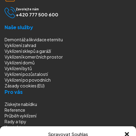
Zavolejte nám
+420 777 500 600
Naše služby
Demontáž a likvidace eternitu
Vyklízení zahrad
Vyklízení sklepů a garáží
Vyklízení komerčních prostor
Vyklízení domů
Vyklízení bytů
Vyklízení pozůstalostí
Vyklízení
po povodních
Zásady cookies (EU)
Pro vás
Získejte nabídku
Reference
Průběh vyklízení
Rady a tipy
Kontakt
Sledujte nás
Spravovat Souhlas