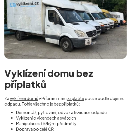
Vyklízení domu bez
příplatků
Za
vyklízení domů
v Příbrami nám
zaplatíte
pouze podle objemu
odpadu. Tohle všechno je bez příplatků:
Demontáž, pytlování, odvoz a likvidace odpadu
Vyklízení o víkendech a svátcích
Manipulace s těžkými předměty
Doprava po celé ČR