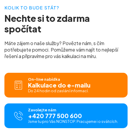
KOLIK TO BUDE STÁT?
Nechte si to
zdarma
spočítat
Máte zájem o naše služby? Povězte nám, s čím
potřebujete pomoci. Pomůžeme vám najít to nejlepší
řešení a připravíme pro vás
kalkulaci na míru.
On-line nabídka
Kalkulace do e-mailu
Do 24 hodin od zaslání informací.
Zavolejte nám
+420 777 500 600
Jsme tu pro Vás NONSTOP. Pracujeme i o svátcích.