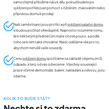
samozřejmě přiložíme ruku k dílu, pokud budete po
vyklízení potřebovat pomoct s čištěním, malováním nebo
přípravou domu k prodeji.
Naši zaměstnanci jsou profíci a při
vyklízení vašeho domu
si budou počínat ohleduplně. Naprosto rozumíme tomu,
že k některým předmětům máte citové pouto, a podle
toho se k nim také chováme. Navíc uděláme vše pro to,
abychom nerušili vaše sousedy.
Cenu
vyklízení domu
spočítáme na základě objemu (m
3
)
odpadu, který od vás odvezeme. Všechny související
práce včetně demontáže, balení, nakládání a odvozu, jsou
zdarma.
KOLIK TO BUDE STÁT?
Nechte si to zdarma