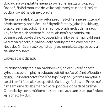
dodávce a vy zaplatíte méně za výsledné množství odpadu.
Drobnější věci zabalíme do velkoobjemových odpadkových
pytlů a rovněž naložíme do auta.
Nemusíte se ale bát, že by velké předměty, které nelze rozebrat,
představovaly problém. I s těžkými břemeny, jako jsou klavíry,
pračky, sejfy a podobně, si snadno poradíme. Budeme rádi,
když nám o nich předem řeknete, ale není to podmínkou –
vozíme s sebou všechno vybavení, které by se nám při
vyklízení
věcí mohlo hodit, a i stěhovací popruhy máme vždy po ruce.
Nezaskočí nás ani těžko přístupný pozemek, úzké prostory a
další komplikace.
Likvidace odpadu
Po dokončení prací a naložení veškerých věcí, které chcete
vyhodit, s autem plným odpadu odjíždíme. Ve většině případů z
domů
v Příbrami odvážíme více typů odpadu (kromě nábytku a
textilií také třeba elektrospotřebiče, barvy, ředidla…). Proto než s
ním zamíříme do sběrného dvora, poctivě odpad roztřídíme.
Odpad díky tomu můžeme nakonec odvézt tam, kam patří a kde
jej řádně zlikvidují.