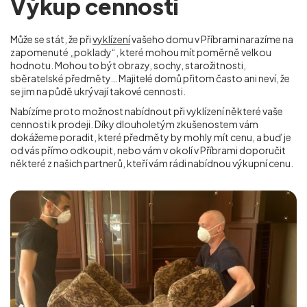
Výkup cenností
Může se stát, že při
vyklízení
vašeho domu v Příbrami narazíme na
zapomenuté „poklady“, které mohou mít poměrně velkou
hodnotu. Mohou to být obrazy, sochy, starožitnosti,
sběratelské předměty… Majitelé domů přitom často ani neví, že
se jim na půdě ukrývají takové cennosti.
Nabízíme proto možnost nabídnout při vyklízení některé vaše
cennosti k prodeji. Díky dlouholetým zkušenostem vám
dokážeme poradit, které předměty by mohly mít cenu, a buď je
od vás přímo odkoupit, nebo vám v okolí
v Příbrami
doporučit
některé z našich partnerů, kteří vám rádi nabídnou výkupní cenu.