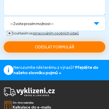
Souhlasím se
zpracováním osobních údajů
Nerozumíte některému z výrazů?
Přejděte do
našeho slovníku pojmů »
On-line nabídka
Kalkulace do e-mailu