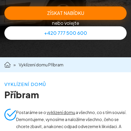
Příprava nemovitostí na prodej
ZÍSKAT NABÍDKU
nebo volejte
Reference
+420 777 500 600
Kontakt
»
Vyklízení domu Příbram
VYKLÍZENÍ DOMŮ
Příbram
Postaráme se o
vyklizení domu
a všechno, co s tím souvisí.
Demontujeme, vynosíme a naložíme všechno, čeho se
chcete zbavit, a nakonec odpad odvezeme k likvidaci. A