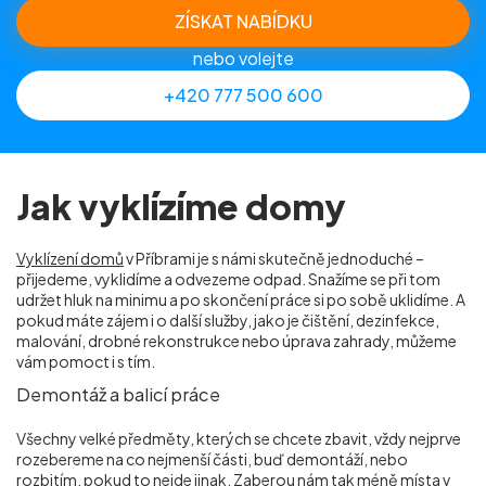
ZÍSKAT NABÍDKU
nebo volejte
+420 777 500 600
Jak vyklízíme domy
Vyklízení domů
v Příbrami je s námi skutečně jednoduché –
přijedeme, vyklidíme a odvezeme odpad. Snažíme se při tom
udržet hluk na minimu a po skončení práce si po sobě uklidíme. A
pokud máte zájem i o další služby, jako je čištění, dezinfekce,
malování, drobné rekonstrukce nebo úprava zahrady, můžeme
vám pomoct i s tím.
Demontáž a balicí práce
Všechny velké předměty, kterých se chcete zbavit, vždy nejprve
rozebereme na co nejmenší části, buď demontáží, nebo
rozbitím, pokud to nejde jinak. Zaberou nám tak méně místa v