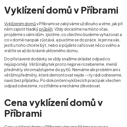
Vyklízení domů v Příbrami
Vyklízením domů
v Příbrami se zabýváme už dlouho a víme, jak při
něm zajistit hladký
průběh
. Vždy dorazíme na místo včas,
projdeme s vámi dům, zjistíme, co všechno budeme vyhazovat a
co v domě naopak zůstává, a pustíme se do práce. Je jen na vás,
jestli u toho chcete být, nebo si půjdete zařizovat něco svého a
vrátíte se až do krásně uklizeného domu.
Do přistavené dodávky se vždy snažíme skládat odpad co
nejúsporněji. Větší nábytek proto nejprve rozebereme, menší
předměty shromažďujeme do pytlů. Nemáme ale problém ani s
většími předměty, které demontovat nejde – i ty rádi odneseme,
navíc bez příplatku. Po dokončení vyklízecích prací pak všechen
odpad odvezeme, roztřídíme a necháme zlikvidovat.
Cena vyklízení domů v
Příbrami
Cenu vyklízení domu
v Příbrami vám spočítáme pouze na