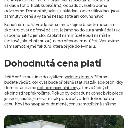
základě toho, kolik kubíků (m
3
) odpadu z vašeho domu
odvezeme. Demontáž, balení, nakládání, odvoz i likvidace jsou
zahrnuty v ceně a vy za ně nezaplatíte ani korunu navíc.
Konečné množství odpadu si samozřejmě budete moci sami
zkontrolovat a přesvědčit se, že jsme ho do auta naskládali tak
úsporně, jak to jen šlo. Zaplatit nám můžete buď na místě
(hotově, platební kartou), nebo převodem na účet. Vystavíme
vám samozřejmě fakturu, která přijde do e-mailu.
Dohodnutá cena platí
Ještě než se pustíme do vyklízení
vašeho domu
v Příbrami,
budete vědět, kolik vás bude přibližně stát. Na základě prohlídky
domu stanovíme
odhad maximální ceny
a ten za žádných
okolností nepřekročíme. Pokud by odpadu nakonec bylo přece
jen více, naúčtujeme vám i tak pouze původně dohodnutou
cenu. Když ho naopak bude méně, cenu samozřejmě snížíme.