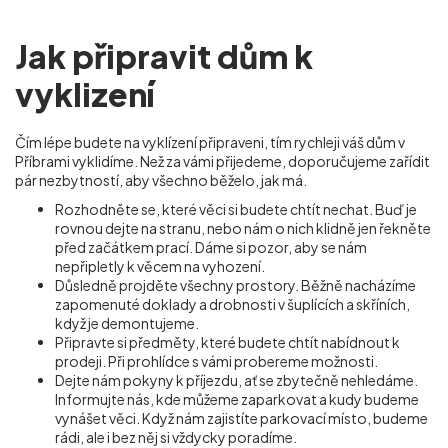
Jak připravit dům k
vyklizení
Čím lépe budete na vyklízení připraveni, tím rychleji váš dům v
Příbrami vyklidíme. Než za vámi přijedeme, doporučujeme zařídit
pár nezbytností, aby všechno běželo, jak má.
Rozhodněte se, které věci si budete chtít nechat. Buď je
rovnou dejte na stranu, nebo nám o nich klidně jen řekněte
před začátkem prací. Dáme si pozor, aby se nám
nepřipletly k věcem na vyhození.
Důsledně projděte všechny prostory. Běžně nacházíme
zapomenuté doklady a drobnosti v šuplících a skříních,
když je demontujeme.
Připravte si předměty, které budete chtít nabídnout k
prodeji. Při prohlídce s vámi probereme možnosti.
Dejte nám pokyny k příjezdu, ať se zbytečně nehledáme.
Informujte nás, kde můžeme zaparkovat a kudy budeme
vynášet věci. Když nám zajistíte parkovací místo, budeme
rádi, ale i bez něj si vždycky poradíme.