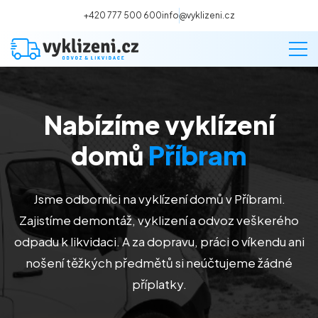
+420 777 500 600
info@vyklizeni.cz
Nabízíme vyklízení
Vyklízení
domů
Příbram
Stěhování
Jsme odborníci na vyklízení domů v Příbrami.
Malování
Zajistíme demontáž, vyklizení a odvoz veškerého
odpadu k likvidaci. A za dopravu, práci o víkendu ani
Deratizace a dezinsekce
nošení těžkých předmětů si neúčtujeme žádné
příplatky.
Úklid