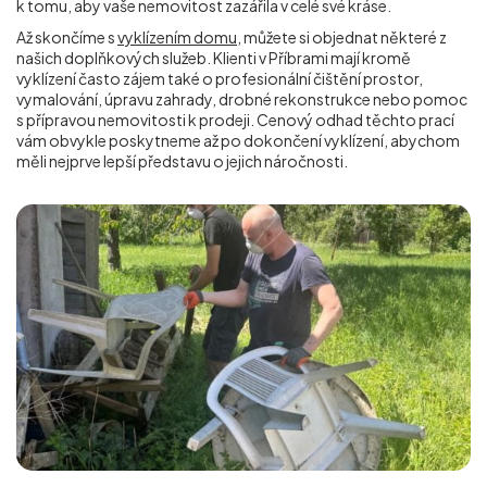
k tomu, aby vaše nemovitost zazářila v celé své kráse.
Až skončíme s
vyklízením domu
, můžete si objednat některé z
našich doplňkových služeb. Klienti v Příbrami mají kromě
vyklízení často zájem také o profesionální čištění prostor,
vymalování, úpravu zahrady, drobné rekonstrukce nebo pomoc
s přípravou nemovitosti k prodeji. Cenový odhad těchto prací
vám obvykle poskytneme až po dokončení vyklízení, abychom
měli nejprve lepší představu o jejich náročnosti.