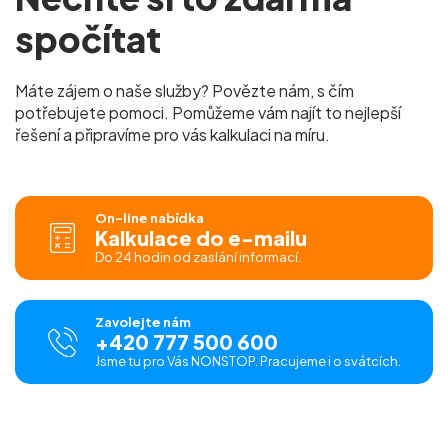
spočítat
Máte zájem o naše služby? Povězte nám, s čím
potřebujete pomoci. Pomůžeme vám najít to nejlepší
řešení a připravíme pro vás kalkulaci na míru.
On-line nabídka
Kalkulace do e-mailu
Do 24 hodin od zaslání informací.
Zavolejte nám
+420 777 500 600
Jsme tu pro Vás NONSTOP. Pracujeme i o svátcích.