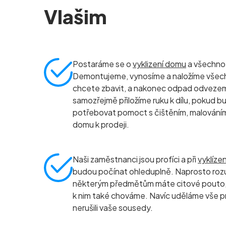
Vlašim
Postaráme se o
vyklizení domu
a všechno, 
Demontujeme, vynosíme a naložíme všec
chcete zbavit, a nakonec odpad odvezeme 
samozřejmě přiložíme ruku k dílu, pokud b
potřebovat pomoct s čištěním, malování
domu k prodeji.
Naši zaměstnanci jsou profíci a při
vyklíze
budou počínat ohleduplně. Naprosto roz
některým předmětům máte citové pouto, 
k nim také chováme. Navíc uděláme vše p
nerušili vaše sousedy.