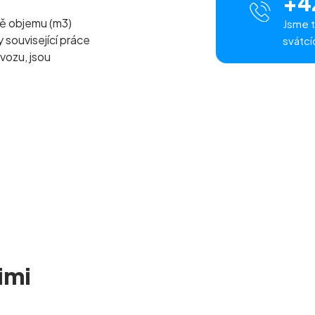
+4
ě objemu (m
3
)
Jsme t
související práce
svátcí
vozu, jsou
imi