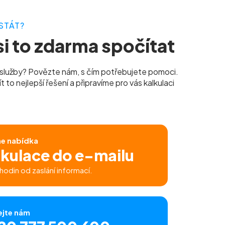
STÁT?
i to zdarma spočítat
služby? Povězte nám, s čím potřebujete pomoci.
to nejlepší řešení a připravíme pro vás kalkulaci
ne nabídka
lkulace do e-mailu
hodin od zaslání informací.
ejte nám