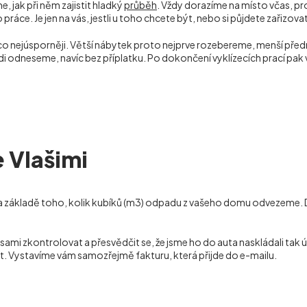
, jak při něm zajistit hladký
průběh
. Vždy dorazíme na místo včas, p
ráce. Je jen na vás, jestli u toho chcete být, nebo si půjdete zařizov
 co nejúsporněji. Větší nábytek proto nejprve rozebereme, menší p
rádi odneseme, navíc bez příplatku. Po dokončení vyklízecích prací 
 Vlašimi
 základě toho, kolik kubíků (m
3
) odpadu z vašeho domu odvezeme. Dem
 zkontrolovat a přesvědčit se, že jsme ho do auta naskládali tak ús
t. Vystavíme vám samozřejmě fakturu, která přijde do e-mailu.