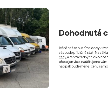
Dohodnutá ce
Ještě než se pustíme do vyklíze
vás bude přibližně stát. Na zá
ceny
a ten za žádných okolnos
přece jen více, naúčtujeme vá
naopak bude méně, cenu samoz