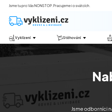
Jsme tu pro Vás NONSTOP. Pracujeme i o svátcích.
Vyklízení
Stěhování
Jak vyklízení probíhá?
Jak
probíhá?
Vyklízení pozůstalostí
Stěhování domácností
Vyklízení domů
Stěhování kanceláří
Na
Vyklízení bytů
Vyklízení po povodních
Vyklízení komerčních prostor
Vyklízení sklepů a garáží
Vyklízení zahrad
Jsme odborníci na
Likvidace eternitu