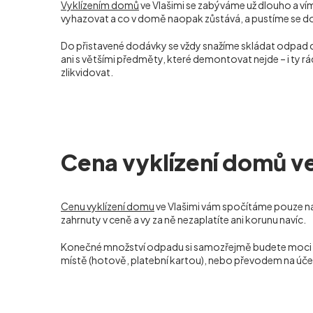
Vyklízením domů
ve Vlašimi se zabýváme už dlouho a víme
vyhazovat a co v domě naopak zůstává, a pustíme se do p
Do přistavené dodávky se vždy snažíme skládat odpad
ani s většími předměty, které demontovat nejde – i ty 
zlikvidovat.
Cena vyklízení domů ve
Cenu vyklízení domu
ve Vlašimi vám spočítáme pouze na
zahrnuty v ceně a vy za ně nezaplatíte ani korunu navíc.
Konečné množství odpadu si samozřejmě budete moci sami
místě (hotově, platební kartou), nebo převodem na úče