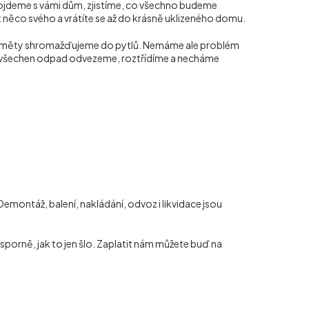
rojdeme s vámi dům, zjistíme, co všechno budeme
at něco svého a vrátíte se až do krásně uklizeného domu.
ředměty shromažďujeme do pytlů. Nemáme ale problém
pak všechen odpad odvezeme, roztřídíme a necháme
ontáž, balení, nakládání, odvoz i likvidace jsou
porně, jak to jen šlo. Zaplatit nám můžete buď na