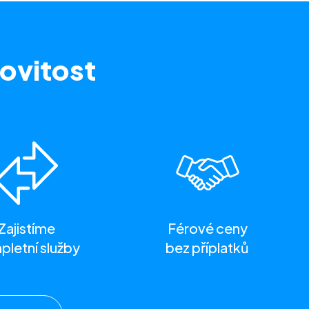
ovitost
Zajistíme
Férové ceny
letní služby
bez příplatků