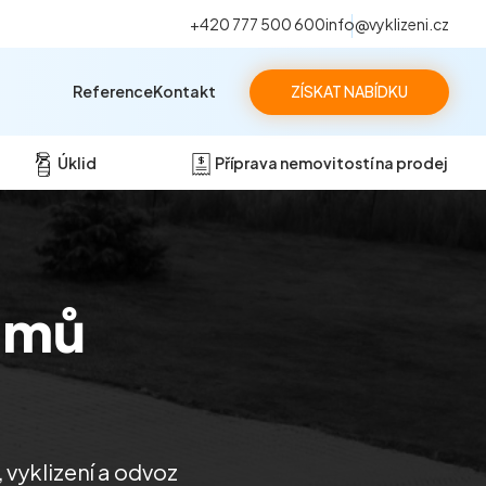
+420 777 500 600
info@vyklizeni.cz
Reference
Kontakt
ZÍSKAT NABÍDKU
Úklid
Příprava nemovitostí na prodej
omů
 vyklizení a odvoz