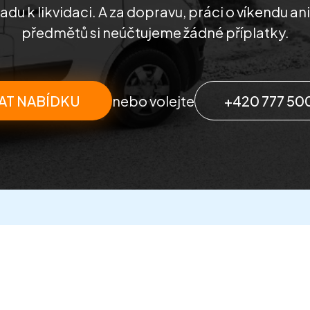
u k likvidaci. A za dopravu, práci o víkendu an
předmětů si neúčtujeme žádné příplatky.
AT NABÍDKU
nebo volejte
+420 777 50