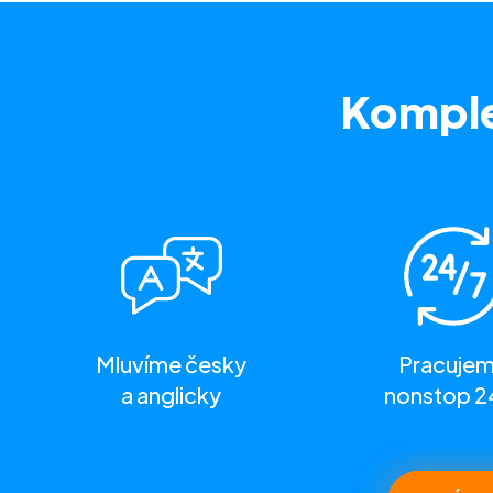
Komple
Mluvíme česky
Pracuje
a anglicky
nonstop 2