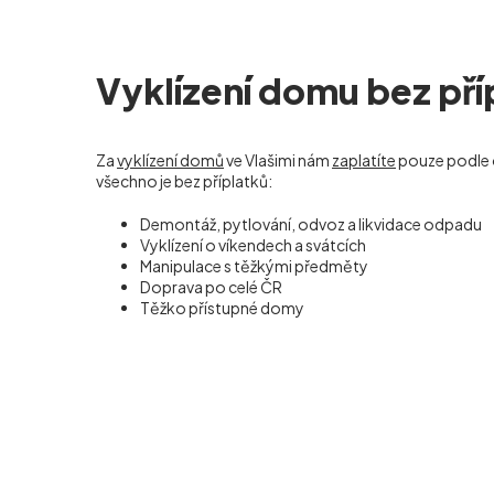
Vyklízení domu bez pří
Za
vyklízení domů
ve Vlašimi nám
zaplatíte
pouze podle 
všechno je bez příplatků:
Demontáž, pytlování, odvoz a likvidace odpadu
Vyklízení o víkendech a svátcích
Manipulace s těžkými předměty
Doprava po celé ČR
Těžko přístupné domy