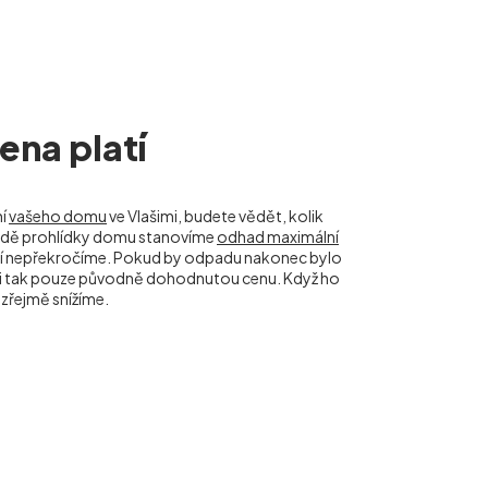
na platí
ní
vašeho domu
ve Vlašimi, budete vědět, kolik
kladě prohlídky domu stanovíme
odhad maximální
tí nepřekročíme. Pokud by odpadu nakonec bylo
m i tak pouze původně dohodnutou cenu. Když ho
řejmě snížíme.