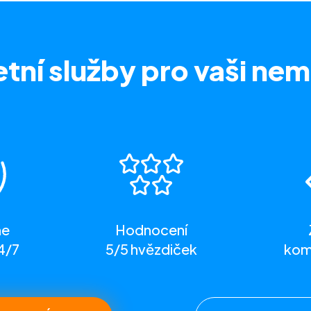
tní služby
pro vaši nem
me
Hodnocení
4/7
5/5 hvězdiček
komp