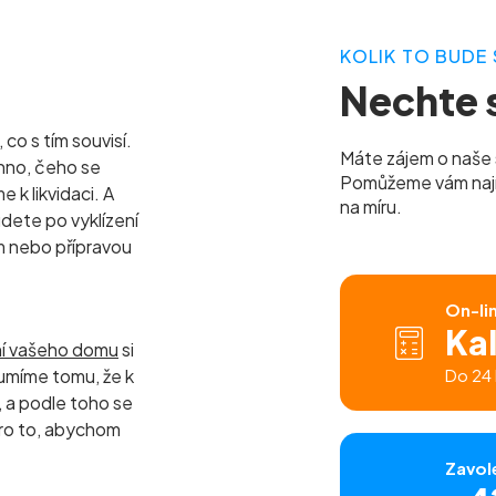
KOLIK TO BUDE 
Nechte s
co s tím souvisí.
Máte zájem o naše 
hno, čeho se
Pomůžeme vám najít 
k likvidaci. A
na míru.
udete po vyklízení
m nebo přípravou
On-li
Ka
ní vašeho domu
si
umíme tomu, že k
Do 24 
a podle toho se
ro to, abychom
Zavol