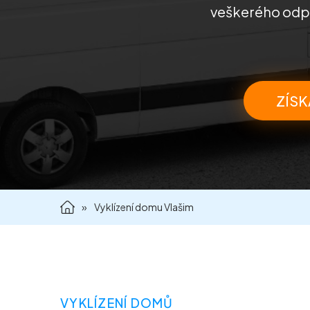
veškerého odpad
ZÍSK
»
Vyklízení domu Vlašim
VYKLÍZENÍ DOMŮ