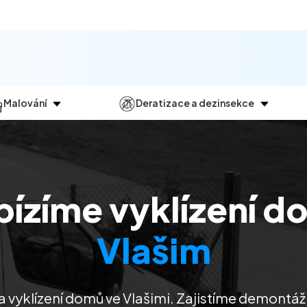
Malování
Deratizace a dezinsekce
Jak
probíhá?
Průběh
a
dezinsekce
Malování bytů
Deratizace
Malování domů
Dezinfekce
bízíme vyklízení d
Malování kanceláří
Dezinsekce
Malování komerčních prostor
Vlašim
 vyklízení domů ve Vlašimi. Zajistíme demontáž,