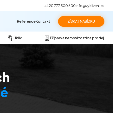
+420 777 500 600
info@vyklizeni.cz
Reference
Kontakt
ZÍSKAT NABÍDKU
Úklid
Příprava nemovitostí na prodej
ch
ré