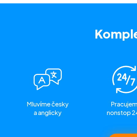
Komple
Mluvíme česky
Pracuje
a anglicky
nonstop 2