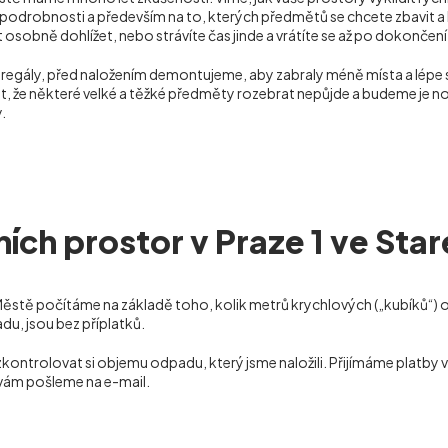
odrobnosti a především na to, kterých předmětů se chcete zbavit a k
t osobně dohlížet, nebo strávíte čas jinde a vrátíte se až po dokončení 
o regály, před naložením demontujeme, aby zabraly méně místa a lépe
, že některé velké a těžké předměty rozebrat nepůjde a budeme je nos
.
ích prostor v Praze 1 ve St
Městě počítáme na základě toho, kolik metrů krychlových („kubíků“) 
u, jsou bez příplatků.
zkontrolovat si objemu odpadu, který jsme naložili. Přijímáme platby
 vám pošleme na e-mail.