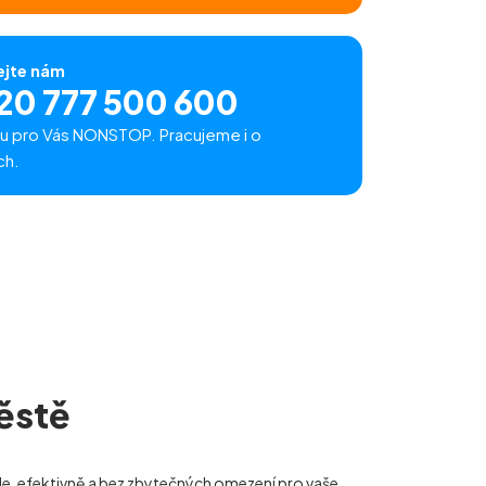
ejte nám
20 777 500 600
u pro Vás NONSTOP. Pracujeme i o
ch.
Městě
hle, efektivně a bez zbytečných omezení pro vaše