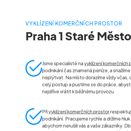
VYKLÍZENÍ KOMERČNÍCH PROSTOR
Praha 1 Staré Měst
Jsme specialisté na
vyklízení komerčních 
podnikání čas znamená peníze, a snažíme 
neplýtvat. Na místo dorazíme vždy včas, 
celý postup a pustíme se do práce, abyst
nejdříve vrátit k běžnému provozu.
Při
vyklízení komerčních prostor
respektu
podnikání. Pracujeme rychle a držíme hluk
abychom nerušili vás a vaše zákazníky. D