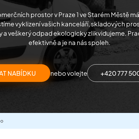
omerčních prostor v Praze 1 ve Starém Městě 
stíme vyklizení vašich kanceláří, skladových pros
 a veškerý odpad ekologicky zlikvidujeme. Pra
efektivně a je na nás spoleh.
AT NABÍDKU
nebo volejte
+420 777 50
to