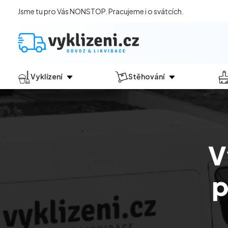
Jsme tu pro Vás NONSTOP. Pracujeme i o svátcích.
Vyklízení
Stěhování
Jak vyklízení probíhá?
Jak
probíhá?
Vyklízení pozůstalostí
Stěhování domácností
Vyklízení domů
Stěhování kanceláří
V
Vyklízení bytů
Vyklízení po povodních
p
Vyklízení komerčních prostor
Vyklízení sklepů a garáží
Vyklízení zahrad
Likvidace eternitu