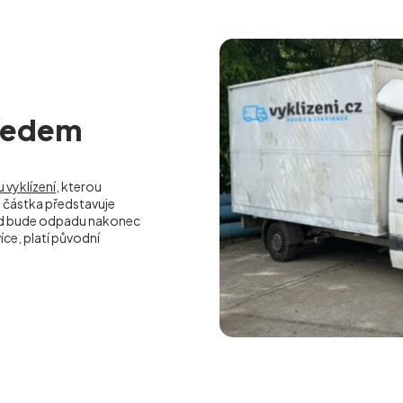
předem
 vyklízení
, kterou
částka představuje
kud bude odpadu nakonec
ce, platí původní