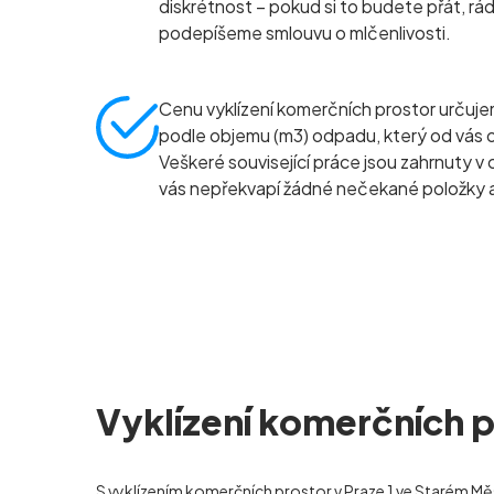
diskrétnost – pokud si to budete přát, rád
podepíšeme smlouvu o mlčenlivosti.
Cenu vyklízení komerčních prostor určuj
podle objemu (m
3
) odpadu, který od vás
Veškeré související práce jsou zahrnuty v 
vás nepřekvapí žádné nečekané položky a
Vyklízení komerčních p
S
vyklízením komerčních prostor
v Praze 1 ve Starém Mě