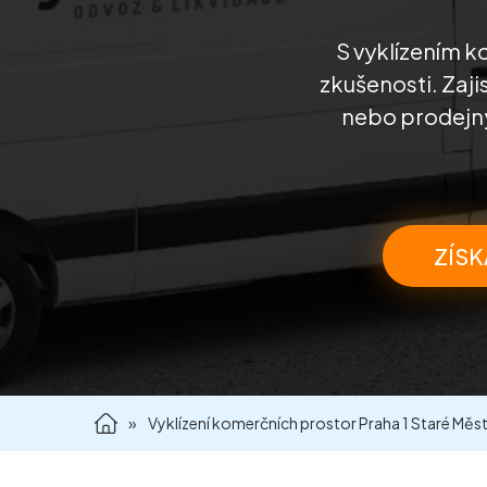
S vyklízením k
zkušenosti. Zaji
nebo prodejny
ZÍSK
»
Vyklízení komerčních prostor Praha 1 Staré Měs