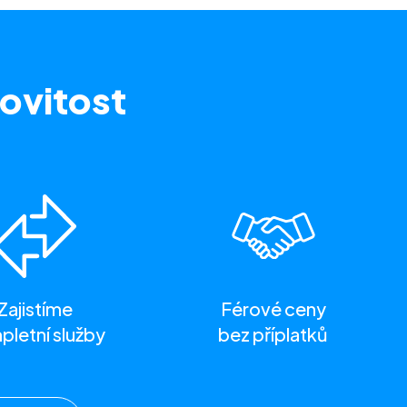
ovitost
Zajistíme
Férové ceny
letní služby
bez příplatků