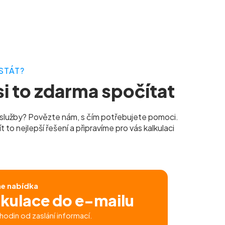
STÁT?
i to zdarma spočítat
služby? Povězte nám, s čím potřebujete pomoci.
to nejlepší řešení a připravíme pro vás kalkulaci
ne nabídka
lkulace do e-mailu
hodin od zaslání informací.