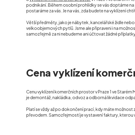
podnikání. Během osobní prohlídky se vás doptáme na p
postaráme za vás. Je na vás, zda budete na vyklízení chtí
Větší předměty, jako je nábytek, kancelářské židle neb
velkoobjemových pytlů. Jsme ale připraveni i na možnost
samozřejmě za ni nebudeme ani účtovat žádné příplatky
Cena vyklízení komerčn
Cenu vyklízení komerčních prostor v Praze 1 ve Starém 
je demontáž, nakládka, odvoz a odborná likvidace odpad
Platí se vždy až po dokončení prací, kdy máte možnost 
převodem. Samozřejmostí je vystavení faktury, kterou