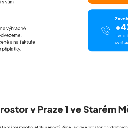
i s vámi
Zavol
+4
eme výhradně
 odvezeme.
Jsme t
ceně a na faktuře
svátcí
 příplatky.
rostor v Praze 1 ve Starém 
stě máme mnoho let zkušeností. Víme, jak vaše prostory vyklidit ryc