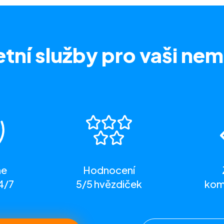
tní služby
pro vaši nem
me
Hodnocení
4/7
5/5 hvězdiček
komp