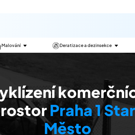
Malování
Deratizace a dezinsekce
Jak
probíhá?
Průběh
a
dezinsekce
Malování bytů
Deratizace
Malování domů
Dezinfekce
yklízení komerční
Malování kanceláří
Dezinsekce
Malování komerčních prostor
rostor
Praha 1 Sta
Město