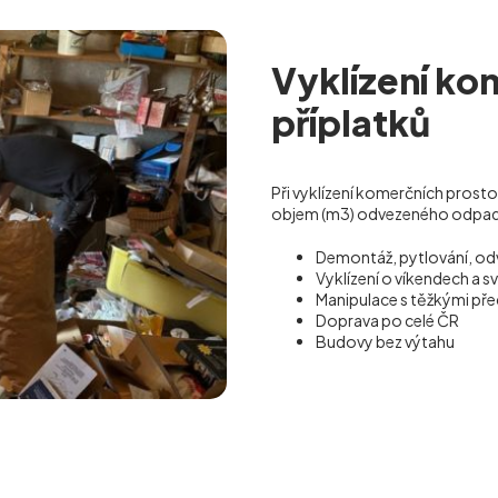
Vyklízení ko
příplatků
Při vyklízení komerčních prost
objem (m
3
) odvezeného odpadu.
Demontáž, pytlování, od
Vyklízení o víkendech a s
Manipulace s těžkými p
Doprava po celé ČR
Budovy bez výtahu