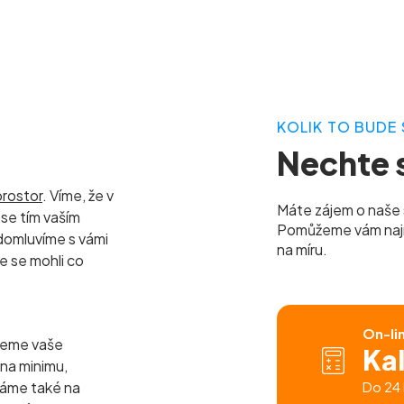
o
KOLIK TO BUDE 
Nechte s
prostor
. Víme, že v
Máte zájem o naše 
se tím vaším
Pomůžeme vám najít 
domluvíme s vámi
na míru.
e se mohli co
On-li
jeme vaše
Ka
 na minimu,
báme také na
Do 24 