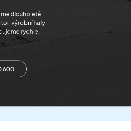
máme dlouholeté
tor, výrobní haly
cujeme rychle,
0 600