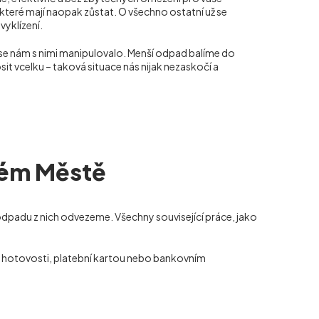
teré mají naopak zůstat. O všechno ostatní už se
vyklízení.
 se nám s nimi manipulovalo. Menší odpad balíme do
it vcelku – taková situace nás nijak nezaskočí a
arém Městě
odpadu z nich odvezeme. Všechny související práce, jako
 v hotovosti, platební kartou nebo bankovním