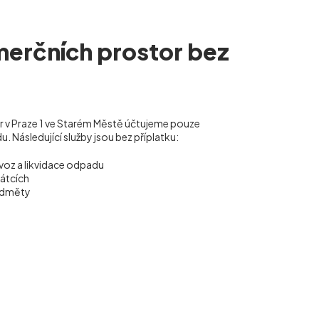
merčních prostor bez
or v Praze 1 ve Starém Městě účtujeme pouze
 Následující služby jsou bez příplatku:
voz a likvidace odpadu
vátcích
ředměty