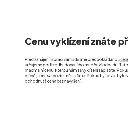
Cenu vyklízení znáte 
Před zahájením prací vám sdělíme předpokládanou
cenu
určujeme podle odhadovaného množství odpadu. Tato 
maximální cenu, kterou nám za vyklízení zaplatíte. Po
méně, cenu samozřejmě snížíme. Pokud by ho ale bylo ví
dohodnutá cena bez navýšení.