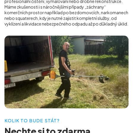
profesionální čištění, vymalování nebo drobné rekonstrukce.
Máme zkušenosti i s náročnějšími případy „záchrany“
komerčních prostor například po bezdomovcích, narkomanech
nebo squaterech, kdy je nutné zajistit kompletní služby, od
vyklízení a likvidace nebezpečného odpadu až po důkladný úklid.
KOLIK TO BUDE STÁT?
Nechte si to
zdarma