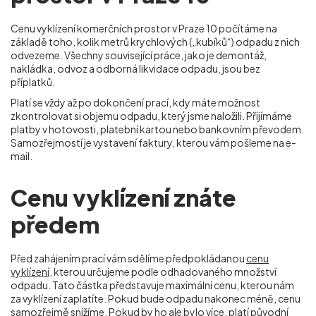
Cenu vyklízení komerčních prostor v Praze 10 počítáme na
základě toho, kolik metrů krychlových („kubíků“) odpadu z nich
odvezeme. Všechny související práce, jako je demontáž,
nakládka, odvoz a odborná likvidace odpadu, jsou bez
příplatků.
Platí se vždy až po dokončení prací, kdy máte možnost
zkontrolovat si objemu odpadu, který jsme naložili. Přijímáme
platby v hotovosti, platební kartou nebo bankovním převodem.
Samozřejmostí je vystavení faktury, kterou vám pošleme na e-
mail.
Cenu vyklízení znáte
předem
Před zahájením prací vám sdělíme předpokládanou
cenu
vyklízení
, kterou určujeme podle odhadovaného množství
odpadu. Tato částka představuje maximální cenu, kterou nám
za vyklízení zaplatíte. Pokud bude odpadu nakonec méně, cenu
samozřejmě snížíme. Pokud by ho ale bylo více, platí původní