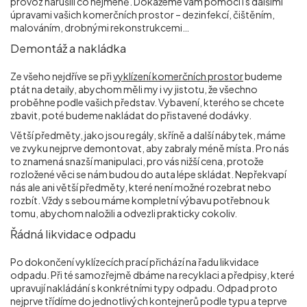
provoz narušili co nejméně. Dokážeme vám pomoci i s dalšími
úpravami vašich komerčních prostor – dezinfekcí, čištěním,
malováním, drobnými rekonstrukcemi…
Demontáž a nakládka
Ze všeho nejdříve se při
vyklízení komerčních prostor
budeme
ptát na detaily, abychom měli my i vy jistotu, že všechno
proběhne podle vašich představ. Vybavení, kterého se chcete
zbavit, poté budeme nakládat do přistavené dodávky.
Větší předměty, jako jsou regály, skříně a další nábytek, máme
ve zvyku nejprve demontovat, aby zabraly méně místa. Pro nás
to znamená snazší manipulaci, pro vás nižší cena, protože
rozložené věci se nám budou do auta lépe skládat. Nepřekvapí
nás ale ani větší předměty, které není možné rozebrat nebo
rozbít. Vždy s sebou máme kompletní výbavu potřebnou k
tomu, abychom naložili a odvezli prakticky cokoliv.
Řádná likvidace odpadu
Po dokončení vyklízecích prací přichází na řadu likvidace
odpadu. Při té samozřejmě dbáme na recyklaci a předpisy, které
upravují nakládání s konkrétními typy odpadu. Odpad proto
nejprve třídíme do jednotlivých kontejnerů podle typu a teprve