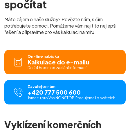
spočítat
Máte zájem o naše služby? Povězte nám, s čím
potřebujete pomoci. Pomůžeme vám najít to nejlepší
řešení a připravíme pro vás kalkulaci na míru.
On-line nabídka
Kalkulace do e-mailu
Do 24 hodin od zaslání informací.
Zavolejte nám
+420 777 500 600
Jsme tu pro Vás NONSTOP. Pracujeme i o svátcích.
Vyklízení komerčních