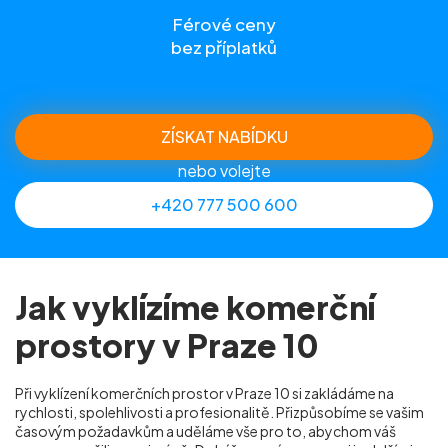
Férové ceny
bez příplatků
ZÍSKAT NABÍDKU
nebo volejte
+420 777 500 600
Jak vyklízíme komerční
prostory v Praze 10
Při vyklízení komerčních prostor v Praze 10 si zakládáme na
rychlosti, spolehlivosti a profesionalitě. Přizpůsobíme se vašim
časovým požadavkům a uděláme vše pro to, abychom váš