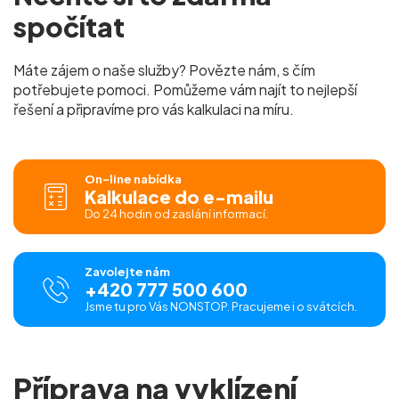
spočítat
Máte zájem o naše služby? Povězte nám, s čím
potřebujete pomoci. Pomůžeme vám najít to nejlepší
řešení a připravíme pro vás
kalkulaci na míru.
On-line nabídka
Kalkulace do e-mailu
Do 24 hodin od zaslání informací.
Zavolejte nám
+420 777 500 600
Jsme tu pro Vás NONSTOP. Pracujeme i o svátcích.
Příprava na vyklízení