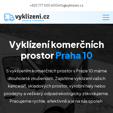
+420 777 500 600
info@vyklizeni.cz
Vyklízení komerčních
Vyklízení
prostor
Praha 10
Stěhování
S vyklízením komerčních prostor v Praze 10 máme
Malování
dlouholeté zkušenosti. Zajistíme vyklizení vašich
kanceláří, skladových prostor, výrobní haly nebo
Deratizace a dezinsekce
prodejny a veškerý odpad ekologicky zlikvidujeme.
Pracujeme rychle, efektivně a je na nás spoleh.
Úklid