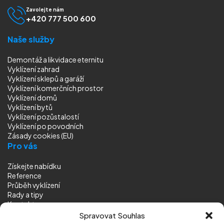
Zavolejte nám
+420 777 500 600
Naše služby
Demontáž a likvidace eternitu
Vyklízení zahrad
Vyklízení sklepů a garáží
Vyklízení komerčních prostor
Vyklízení domů
Vyklízení bytů
Vyklízení pozůstalostí
Vyklízení
po povodních
Zásady cookies (EU)
Pro vás
Získejte nabídku
Reference
Průběh vyklízení
Rady a tipy
Kontakt
Sledujte nás
Spravovat Souhlas