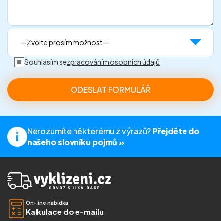
Souhlasím se
zpracováním osobních údajů
Nerozumíte některému z výrazů?
Přejděte do
našeho slovníku pojmů »
On-line nabídka
Kalkulace do e-mailu