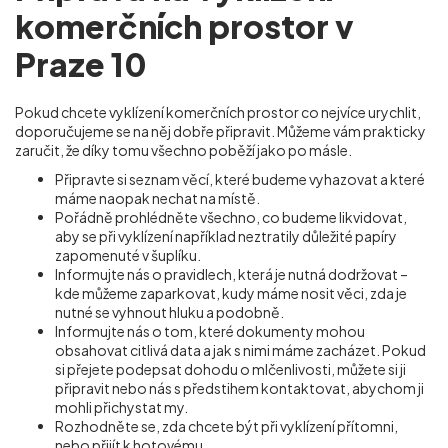
komerčních prostor v
Praze 10
Pokud chcete vyklízení komerčních prostor co nejvíce urychlit,
doporučujeme se na něj dobře připravit. Můžeme vám prakticky
zaručit, že díky tomu všechno poběží jako po másle.
Připravte si seznam věcí, které budeme vyhazovat a které
máme naopak nechat na místě.
Pořádně prohlédněte všechno, co budeme likvidovat,
aby se při vyklízení například neztratily důležité papíry
zapomenuté v šuplíku.
Informujte nás o pravidlech, která je nutná dodržovat –
kde můžeme zaparkovat, kudy máme nosit věci, zda je
nutné se vyhnout hluku a podobně.
Informujte nás o tom, které dokumenty mohou
obsahovat citlivá data a jak s nimi máme zacházet. Pokud
si přejete podepsat dohodu o mlčenlivosti, můžete si ji
připravit nebo nás s předstihem kontaktovat, abychom ji
mohli přichystat my.
Rozhodněte se, zda chcete být při vyklízení přítomni,
nebo přijít k hotovému.