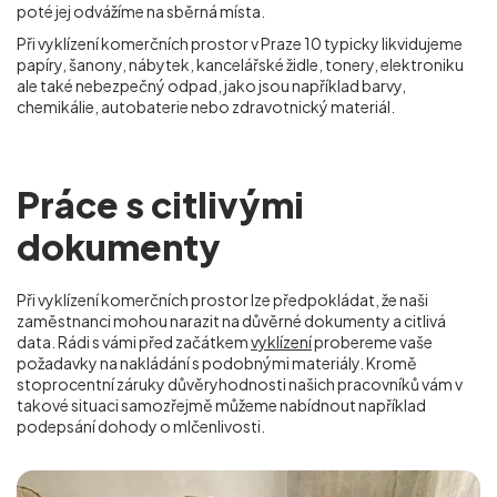
poté jej odvážíme na sběrná místa.
Při vyklízení komerčních prostor v Praze 10 typicky likvidujeme
papíry, šanony, nábytek, kancelářské židle, tonery, elektroniku
ale také nebezpečný odpad, jako jsou například barvy,
chemikálie, autobaterie nebo zdravotnický materiál.
Práce s citlivými
dokumenty
Při vyklízení komerčních prostor lze předpokládat, že naši
zaměstnanci mohou narazit na důvěrné dokumenty a citlivá
data. Rádi s vámi před začátkem
vyklízení
probereme vaše
požadavky na nakládání s podobnými materiály. Kromě
stoprocentní záruky důvěryhodnosti našich pracovníků vám v
takové situaci samozřejmě můžeme nabídnout například
podepsání dohody o mlčenlivosti.