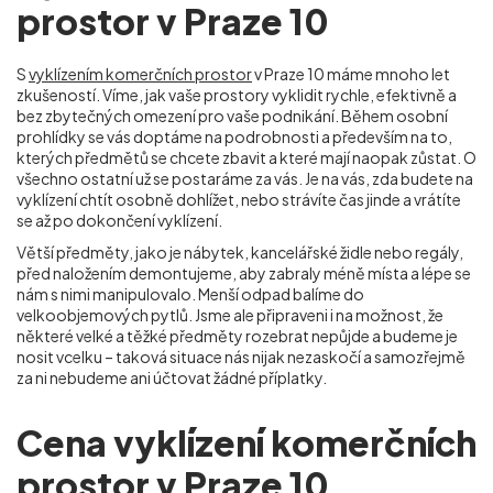
prostor v Praze 10
S
vyklízením komerčních prostor
v Praze 10 máme mnoho let
zkušeností. Víme, jak vaše prostory vyklidit rychle, efektivně a
bez zbytečných omezení pro vaše podnikání. Během osobní
prohlídky se vás doptáme na podrobnosti a především na to,
kterých předmětů se chcete zbavit a které mají naopak zůstat. O
všechno ostatní už se postaráme za vás. Je na vás, zda budete na
vyklízení chtít osobně dohlížet, nebo strávíte čas jinde a vrátíte
se až po dokončení vyklízení.
Větší předměty, jako je nábytek, kancelářské židle nebo regály,
před naložením demontujeme, aby zabraly méně místa a lépe se
nám s nimi manipulovalo. Menší odpad balíme do
velkoobjemových pytlů. Jsme ale připraveni i na možnost, že
některé velké a těžké předměty rozebrat nepůjde a budeme je
nosit vcelku – taková situace nás nijak nezaskočí a samozřejmě
za ni nebudeme ani účtovat žádné příplatky.
Cena vyklízení komerčních
prostor v Praze 10