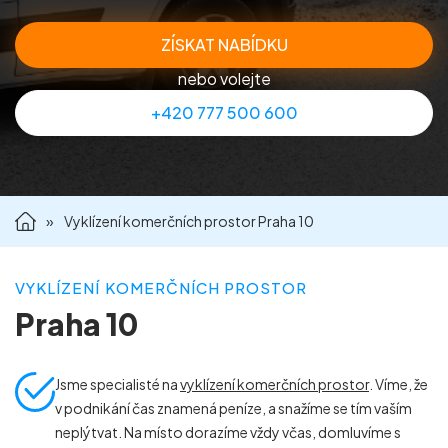
Příprava nemovitostí na prodej
ZÍSKAT NABÍDKU
nebo volejte
Reference
+420 777 500 600
Kontakt
»
Vyklízení komerčních prostor Praha 10
VYKLÍZENÍ KOMERČNÍCH PROSTOR
Praha 10
Jsme specialisté na
vyklízení komerčních prostor
. Víme, že
v podnikání čas znamená peníze, a snažíme se tím vaším
neplýtvat. Na místo dorazíme vždy včas, domluvíme s