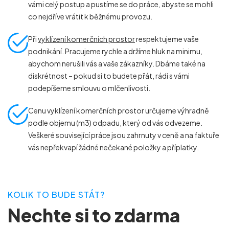
vámi celý postup a pustíme se do práce, abyste se mohli
co nejdříve vrátit k běžnému provozu.
Při
vyklízení komerčních prostor
respektujeme vaše
podnikání. Pracujeme rychle a držíme hluk na minimu,
abychom nerušili vás a vaše zákazníky. Dbáme také na
diskrétnost – pokud si to budete přát, rádi s vámi
podepíšeme smlouvu o mlčenlivosti.
Cenu vyklízení komerčních prostor určujeme výhradně
podle objemu (m
3
) odpadu, který od vás odvezeme.
Veškeré související práce jsou zahrnuty v ceně a na faktuře
vás nepřekvapí žádné nečekané položky a příplatky.
KOLIK TO BUDE STÁT?
Nechte si to zdarma