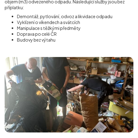
objem (m
3
) odvezeného odpadu. Následující služby jsou bez
příplatku:
Demontáž, pytlování, odvoz a likvidace odpadu
Vyklízení o víkendech a svátcích
Manipulace s těžkými předměty
Doprava po celé ČR
Budovy bez výtahu