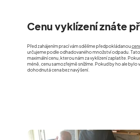
Cenu vyklízení znáte 
Před zahájením prací vám sdělíme předpokládanou
cenu
určujeme podle odhadovaného množství odpadu. Tato 
maximální cenu, kterou nám za vyklízení zaplatíte. Po
méně, cenu samozřejmě snížíme. Pokud by ho ale bylo ví
dohodnutá cena bez navýšení.