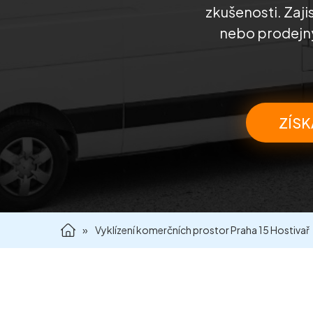
zkušenosti. Zaji
nebo prodejny
ZÍSK
»
Vyklízení komerčních prostor Praha 15 Hostivař