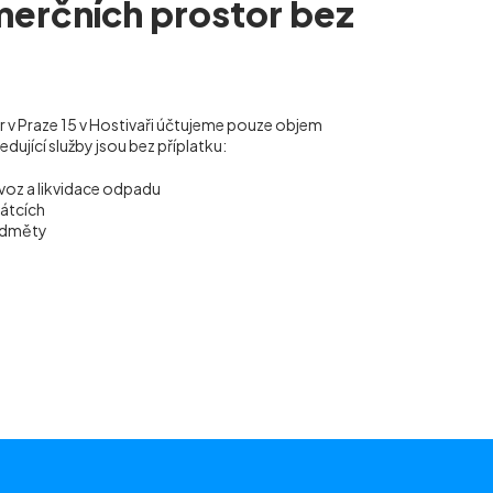
merčních prostor bez
r v Praze 15 v Hostivaři účtujeme pouze objem
ující služby jsou bez příplatku:
voz a likvidace odpadu
vátcích
ředměty