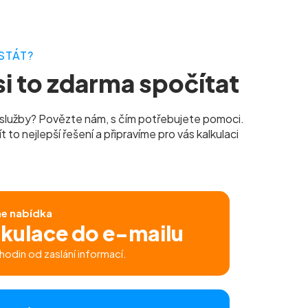
STÁT?
i to zdarma spočítat
služby? Povězte nám, s čím potřebujete pomoci.
to nejlepší řešení a připravíme pro vás kalkulaci
ne nabídka
lkulace do e-mailu
hodin od zaslání informací.