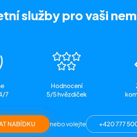
tní služby
pro vaši nem
me
Hodnocení
4/7
5/5 hvězdiček
komp
AT NABÍDKU
nebo volejte
+420 777 50