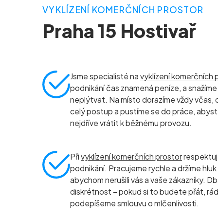
VYKLÍZENÍ KOMERČNÍCH PROSTOR
Praha 15 Hostivař
Jsme specialisté na
vyklízení komerčních 
podnikání čas znamená peníze, a snažíme 
neplýtvat. Na místo dorazíme vždy včas, 
celý postup a pustíme se do práce, abyst
nejdříve vrátit k běžnému provozu.
Při
vyklízení komerčních prostor
respektu
podnikání. Pracujeme rychle a držíme hluk
abychom nerušili vás a vaše zákazníky. D
diskrétnost – pokud si to budete přát, rád
podepíšeme smlouvu o mlčenlivosti.