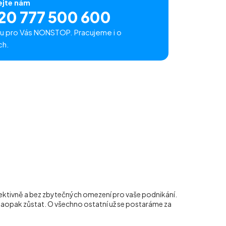
ejte nám
20 777 500 600
u pro Vás NONSTOP. Pracujeme i o
ch.
efektivně a bez zbytečných omezení pro vaše podnikání.
naopak zůstat. O všechno ostatní už se postaráme za