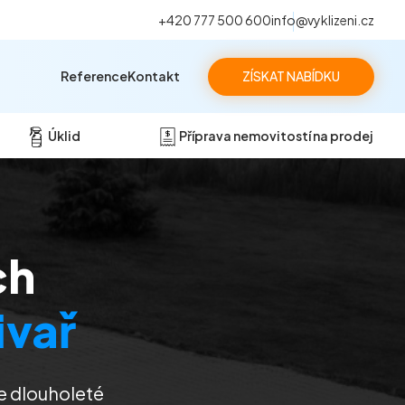
+420 777 500 600
info@vyklizeni.cz
Reference
Kontakt
ZÍSKAT NABÍDKU
Úklid
Příprava nemovitostí na prodej
ch
ivař
e dlouholeté