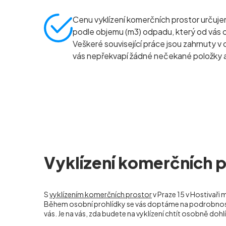
Cenu vyklízení komerčních prostor určuj
podle objemu (m
3
) odpadu, který od vás
Veškeré související práce jsou zahrnuty v 
vás nepřekvapí žádné nečekané položky a
Vyklízení komerčních pr
S
vyklízením komerčních prostor
v Praze 15 v Hostivaři
Během osobní prohlídky se vás doptáme na podrobnosti 
vás. Je na vás, zda budete na vyklízení chtít osobně dohlí