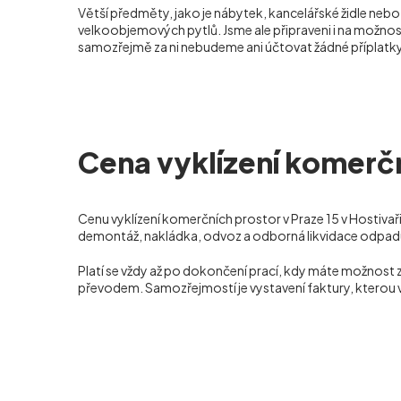
Větší předměty, jako je nábytek, kancelářské židle neb
velkoobjemových pytlů. Jsme ale připraveni i na možnost
samozřejmě za ni nebudeme ani účtovat žádné příplatky
Cena vyklízení komerční
Cenu vyklízení komerčních prostor v Praze 15 v Hostivař
demontáž, nakládka, odvoz a odborná likvidace odpadu,
Platí se vždy až po dokončení prací, kdy máte možnost 
převodem. Samozřejmostí je vystavení faktury, kterou