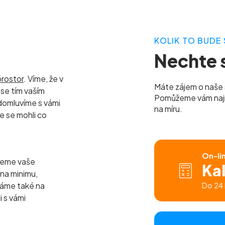
KOLIK TO BUDE 
Nechte s
prostor
. Víme, že v
Máte zájem o naše 
se tím vaším
Pomůžeme vám najít 
domluvíme s vámi
na míru.
e se mohli co
On-li
jeme vaše
Ka
 na minimu,
báme také na
Do 24 
i s vámi