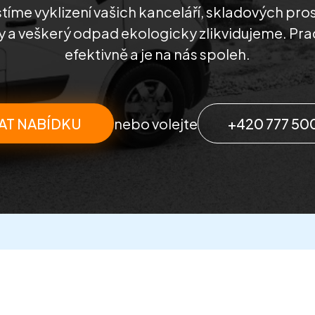
stíme vyklizení vašich kanceláří, skladových pros
 a veškerý odpad ekologicky zlikvidujeme. Pra
efektivně a je na nás spoleh.
AT NABÍDKU
nebo volejte
+420 777 50