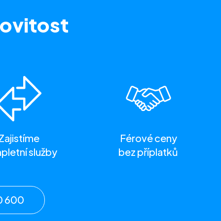
ovitost
Zajistíme
Férové ceny
letní služby
bez příplatků
0 600