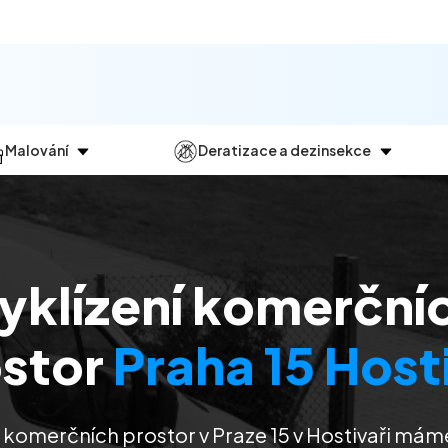
Malování
Deratizace a dezinsekce
Jak
probíhá?
Průběh
a
dezinsekce
Malování bytů
Deratizace
Malování domů
Dezinfekce
yklízení komerční
Malování kanceláří
Dezinsekce
Malování komerčních prostor
ostor
Praha 15 Host
m komerčních prostor v Praze 15 v Hostivaři mám