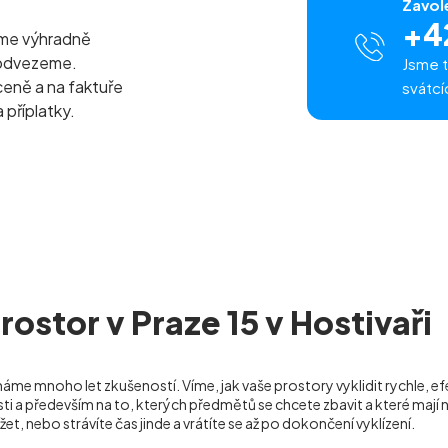
Zavol
+4
eme výhradně
 odvezeme.
Jsme t
ceně a na faktuře
svátcí
 příplatky.
ostor v Praze 15 v Hostivaři
 máme mnoho let zkušeností. Víme, jak vaše prostory vyklidit rychle, 
a především na to, kterých předmětů se chcete zbavit a které mají 
žet, nebo strávíte čas jinde a vrátíte se až po dokončení vyklízení.