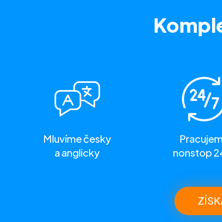
Komple
Mluvíme česky
Pracuje
a anglicky
nonstop 2
ZÍSK