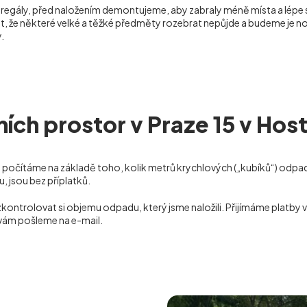
o regály, před naložením demontujeme, aby zabraly méně místa a lépe
, že některé velké a těžké předměty rozebrat nepůjde a budeme je nos
.
ch prostor v Praze 15 v Host
i počítáme na základě toho, kolik metrů krychlových („kubíků“) odpad
 jsou bez příplatků.
zkontrolovat si objemu odpadu, který jsme naložili. Přijímáme platby
 vám pošleme na e-mail.