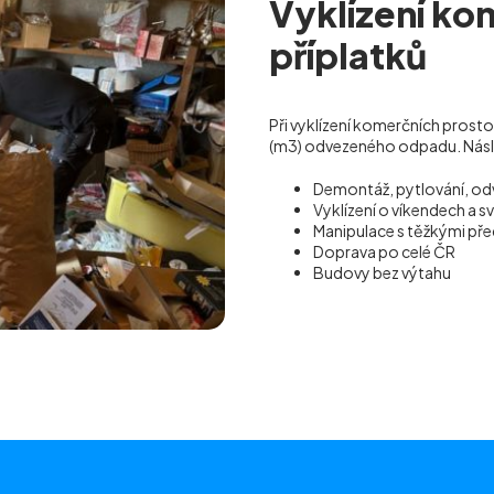
Vyklízení ko
příplatků
Při vyklízení komerčních prosto
(m
3
) odvezeného odpadu. Násled
Demontáž, pytlování, od
Vyklízení o víkendech a s
Manipulace s těžkými p
Doprava po celé ČR
Budovy bez výtahu