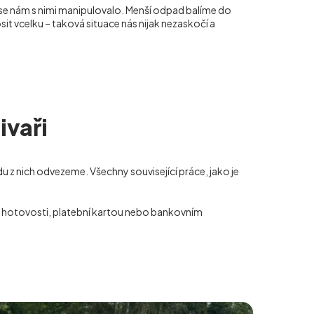
 se nám s nimi manipulovalo. Menší odpad balíme do
it vcelku – taková situace nás nijak nezaskočí a
ivaři
u z nich odvezeme. Všechny související práce, jako je
 v hotovosti, platební kartou nebo bankovním