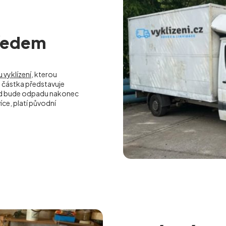
předem
 vyklízení
, kterou
částka představuje
kud bude odpadu nakonec
ce, platí původní