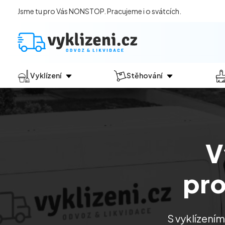
Jsme tu pro Vás NONSTOP. Pracujeme i o svátcích.
Vyklízení
Stěhování
Jak vyklízení probíhá?
Jak
probíhá?
Vyklízení pozůstalostí
Stěhování domácností
Vyklízení domů
Stěhování kanceláří
V
Vyklízení bytů
Vyklízení po povodních
pr
Vyklízení komerčních prostor
Vyklízení sklepů a garáží
Vyklízení zahrad
S vyklízení
Likvidace eternitu