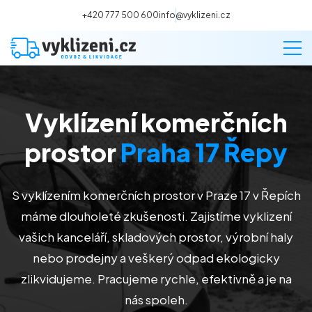
+420 777 500 600
info@vyklizeni.cz
Vyklízení komerčních
Vyklízení
prostor
Praha 17 Řepy
Stěhování
S vyklízením komerčních prostor v Praze 17 v Řepích
Malování
máme dlouholeté zkušenosti. Zajistíme vyklizení
vašich kanceláří, skladových prostor, výrobní haly
Deratizace a dezinsekce
nebo prodejny a veškerý odpad ekologicky
zlikvidujeme. Pracujeme rychle, efektivně a je na
Úklid
nás spoleh.