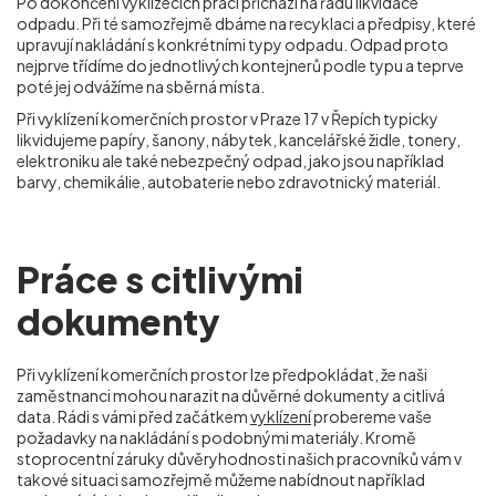
Po dokončení vyklízecích prací přichází na řadu likvidace
odpadu. Při té samozřejmě dbáme na recyklaci a předpisy, které
upravují nakládání s konkrétními typy odpadu. Odpad proto
nejprve třídíme do jednotlivých kontejnerů podle typu a teprve
poté jej odvážíme na sběrná místa.
Při vyklízení komerčních prostor v Praze 17 v Řepích typicky
likvidujeme papíry, šanony, nábytek, kancelářské židle, tonery,
elektroniku ale také nebezpečný odpad, jako jsou například
barvy, chemikálie, autobaterie nebo zdravotnický materiál.
Práce s citlivými
dokumenty
Při vyklízení komerčních prostor lze předpokládat, že naši
zaměstnanci mohou narazit na důvěrné dokumenty a citlivá
data. Rádi s vámi před začátkem
vyklízení
probereme vaše
požadavky na nakládání s podobnými materiály. Kromě
stoprocentní záruky důvěryhodnosti našich pracovníků vám v
takové situaci samozřejmě můžeme nabídnout například