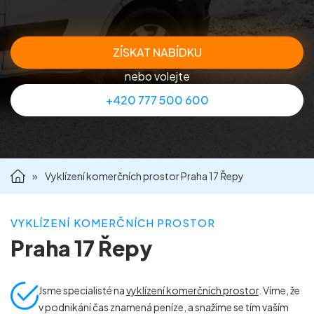
Příprava nemovitostí na prodej
ZÍSKAT NABÍDKU
Reference
nebo volejte
+420 777 500 600
Kontakt
»
Vyklízení komerčních prostor Praha 17 Řepy
VYKLÍZENÍ KOMERČNÍCH PROSTOR
Praha 17 Řepy
Jsme specialisté na
vyklízení komerčních prostor
. Víme, že
v podnikání čas znamená peníze, a snažíme se tím vaším