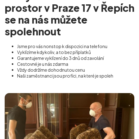
prostor v Praze 17 v Řepích
se na nás můžete
spolehnout
Jsme pro vás nonstop k dispozici na telefonu
Vyklízíme kdykoliv, a to bez příplatků
Garantujeme vyklízení do 3 dnů od zavolání
Cestovné je u nás zdarma
Vždy dodržíme dohodnutou cenu
Naši zaměstnanci jsou profíci, na které je spoleh