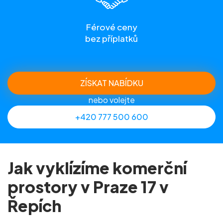
Férové ceny
bez příplatků
ZÍSKAT NABÍDKU
nebo volejte
+420 777 500 600
Jak vyklízíme komerční
prostory v Praze 17 v
Řepích