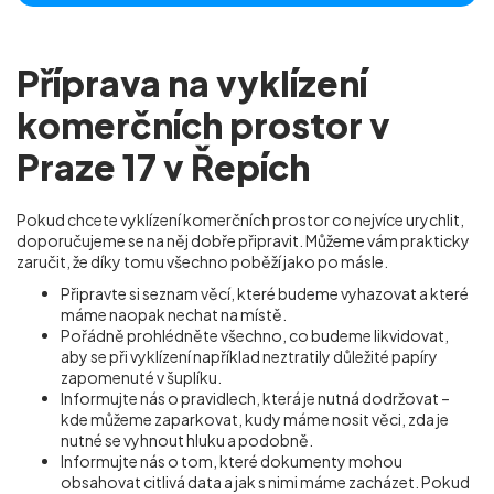
Příprava na vyklízení
komerčních prostor v
Praze 17 v Řepích
Pokud chcete vyklízení komerčních prostor co nejvíce urychlit,
doporučujeme se na něj dobře připravit. Můžeme vám prakticky
zaručit, že díky tomu všechno poběží jako po másle.
Připravte si seznam věcí, které budeme vyhazovat a které
máme naopak nechat na místě.
Pořádně prohlédněte všechno, co budeme likvidovat,
aby se při vyklízení například neztratily důležité papíry
zapomenuté v šuplíku.
Informujte nás o pravidlech, která je nutná dodržovat –
kde můžeme zaparkovat, kudy máme nosit věci, zda je
nutné se vyhnout hluku a podobně.
Informujte nás o tom, které dokumenty mohou
obsahovat citlivá data a jak s nimi máme zacházet. Pokud