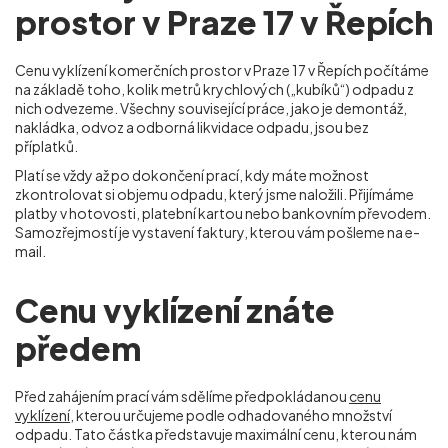
prostor v Praze 17 v Řepích
Cenu vyklízení komerčních prostor v Praze 17 v Řepích počítáme
na základě toho, kolik metrů krychlových („kubíků“) odpadu z
nich odvezeme. Všechny související práce, jako je demontáž,
nakládka, odvoz a odborná likvidace odpadu, jsou bez
příplatků.
Platí se vždy až po dokončení prací, kdy máte možnost
zkontrolovat si objemu odpadu, který jsme naložili. Přijímáme
platby v hotovosti, platební kartou nebo bankovním převodem.
Samozřejmostí je vystavení faktury, kterou vám pošleme na e-
mail.
Cenu vyklízení znáte
předem
Před zahájením prací vám sdělíme předpokládanou
cenu
vyklízení
, kterou určujeme podle odhadovaného množství
odpadu. Tato částka představuje maximální cenu, kterou nám