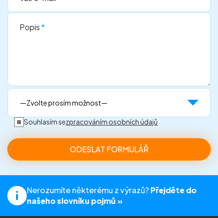
Popis
*
Souhlasím se
zpracováním osobních údajů
Nerozumíte některému z výrazů?
Přejděte do
našeho slovníku pojmů »