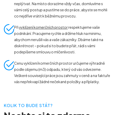
neplýtvat. Na místo dorazíme vždy včas, domluvíme s
vámi celý postup a pustíme se do práce, abyste se mohli
co nejdříve vrátit k běžnému provozu.
Při
vyklízení komerčních prostor
respektujeme vaše
podnikání. Pracujeme rychle a držíme hluk na minimu,
abychom nerušili vás a vaše zákazníky. Dbáme také na
diskrétnost – pokud si to budete přát, rádi s vámi
podepíšeme smlouvu o mlčenlivosti.
Cenu vyklízení komerčních prostor určujeme výhradně
podle objemu (m
3
) odpadu, který od vás odvezeme.
Veškeré související práce jsou zahrnuty v ceně a na faktuře
vás nepřekvapí žádné nečekané položky a příplatky.
KOLIK TO BUDE STÁT?