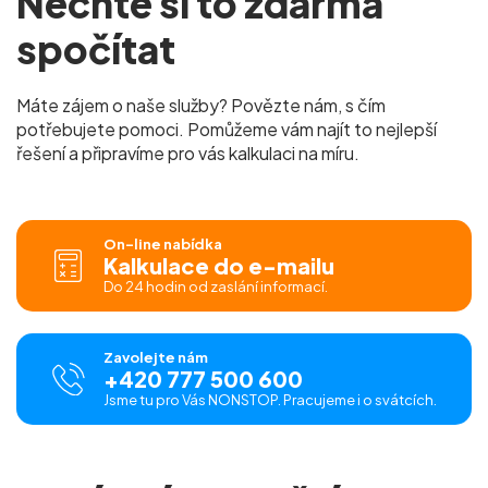
Nechte si to zdarma
spočítat
Máte zájem o naše služby? Povězte nám, s čím
potřebujete pomoci. Pomůžeme vám najít to nejlepší
řešení a připravíme pro vás kalkulaci na míru.
On-line nabídka
Kalkulace do e-mailu
Do 24 hodin od zaslání informací.
Zavolejte nám
+420 777 500 600
Jsme tu pro Vás NONSTOP. Pracujeme i o svátcích.