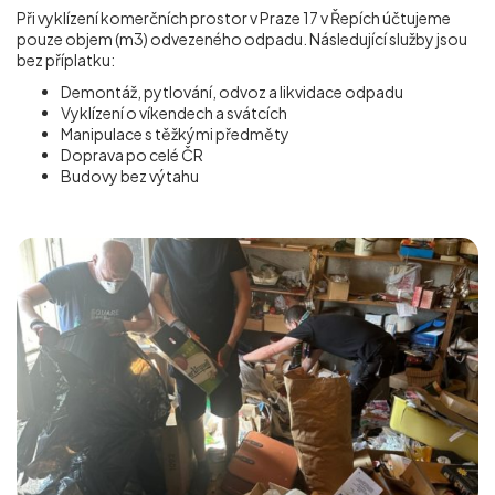
Při vyklízení komerčních prostor v Praze 17 v Řepích účtujeme
pouze objem (m
3
) odvezeného odpadu. Následující služby jsou
bez příplatku:
Demontáž, pytlování, odvoz a likvidace odpadu
Vyklízení o víkendech a svátcích
Manipulace s těžkými předměty
Doprava po celé ČR
Budovy bez výtahu