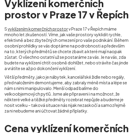
Vyklízení komerčních
prostor v Praze 17 v Řepích
S
vyklízením komerčních prostor
v Praze 17 v Řepích máme
mnoho let zkušeností. Víme, jak vaše prostory vyklidit rychle,
efektivně a bez zbytečných omezení pro vaše podnikání. Během
osobní prohlídky se vás doptáme na podrobnosti a především
na to, kterých předmětů se chcete zbavit a které mají naopak
zůstat. O všechno ostatní už se postaráme za vás. Je na vás, zda
budete na vyklízení chtít osobně dohlížet, nebo strávíte čas jinde
a vrátíte se až po dokončení vyklízení.
Větší předměty, jako je nábytek, kancelářské židle nebo regály,
před naložením demontujeme, aby zabraly méně místa a lépe se
nám s nimi manipulovalo. Menší odpad balíme do
velkoobjemových pytlů. Jsme ale připraveni i na možnost, že
některé velké a těžké předměty rozebrat nepůjde a budeme je
nosit vcelku – taková situace nás nijak nezaskočí a samozřejmě
za ni nebudeme ani účtovat žádné příplatky.
Cena vyklízení komerčních