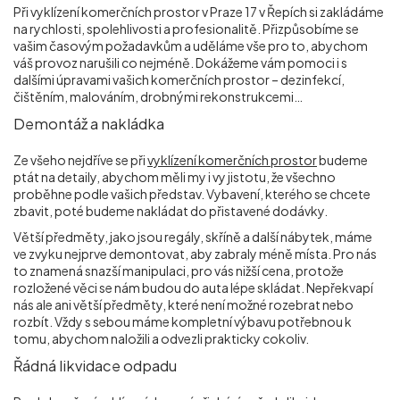
Při vyklízení komerčních prostor v Praze 17 v Řepích si zakládáme
na rychlosti, spolehlivosti a profesionalitě. Přizpůsobíme se
vašim časovým požadavkům a uděláme vše pro to, abychom
váš provoz narušili co nejméně. Dokážeme vám pomoci i s
dalšími úpravami vašich komerčních prostor – dezinfekcí,
čištěním, malováním, drobnými rekonstrukcemi…
Demontáž a nakládka
Ze všeho nejdříve se při
vyklízení komerčních prostor
budeme
ptát na detaily, abychom měli my i vy jistotu, že všechno
proběhne podle vašich představ. Vybavení, kterého se chcete
zbavit, poté budeme nakládat do přistavené dodávky.
Větší předměty, jako jsou regály, skříně a další nábytek, máme
ve zvyku nejprve demontovat, aby zabraly méně místa. Pro nás
to znamená snazší manipulaci, pro vás nižší cena, protože
rozložené věci se nám budou do auta lépe skládat. Nepřekvapí
nás ale ani větší předměty, které není možné rozebrat nebo
rozbít. Vždy s sebou máme kompletní výbavu potřebnou k
tomu, abychom naložili a odvezli prakticky cokoliv.
Řádná likvidace odpadu