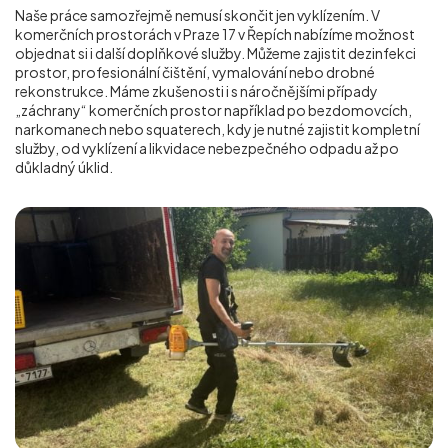
Naše práce samozřejmě nemusí skončit jen vyklízením. V
komerčních prostorách v Praze 17 v Řepích nabízíme možnost
objednat si i další doplňkové služby. Můžeme zajistit dezinfekci
prostor, profesionální čištění, vymalování nebo drobné
rekonstrukce. Máme zkušenosti i s náročnějšími případy
„záchrany“ komerčních prostor například po bezdomovcích,
narkomanech nebo squaterech, kdy je nutné zajistit kompletní
služby, od vyklízení a likvidace nebezpečného odpadu až po
důkladný úklid.