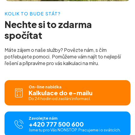
KOLIK TO BUDE STÁT?
Nechte si to
zdarma
spočítat
Máte zájem o naše služby? Povězte nám, s čím
potřebujete pomoci. Pomůžeme vám najít to nejlepší
řešení a připravíme pro vás
kalkulaci na míru.
On-line nabídka
Kalkulace do e-mailu
Do 24 hodin od zaslání informací.
Zavolejte nám
+420 777 500 600
Jsme tu pro Vás NONSTOP. Pracujeme i o svátcích.