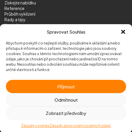
Získejte nabídku
Reference
Průběh vyklízení
Rady a tipy
Kontakt
Sledujte nás
Spravovat Souhlas
Abychom poskytli co nejlepší služby, používáme k ukládání a/nebo
přístupu k informacím o zařízení, technologie jako jsou soubory
cookies. Souhlas s těmito technologiemi nám umožní zpracovávat
údaje, jako je chování při procházení nebo jedinečná ID na tomto
webu. Nesouhlas nebo odvolání souhlasu může nepříznivě ovlivnit
© 2026 Vyklizeni.cz (
mapa stránek
)
určité vlastnosti a funkce.
Designed by
MEDIA ENERGY
Příjmout
Chráněno službou
reCAPTCHA
Ochrana soukromí
-
Smluvní podmínky
Odmítnout
Zobrazit předvolby
Zavolejte nám
+420 777 500 600
Zásady cookies
Zásady zpracování osobních údajů