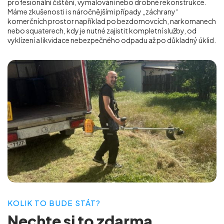
profesionální čištění, vymalování nebo drobné rekonstrukce.
Máme zkušenosti i s náročnějšími případy „záchrany“
komerčních prostor například po bezdomovcích, narkomanech
nebo squaterech, kdy je nutné zajistit kompletní služby, od
vyklízení a likvidace nebezpečného odpadu až po důkladný úklid.
KOLIK TO BUDE STÁT?
Nechte si to
zdarma