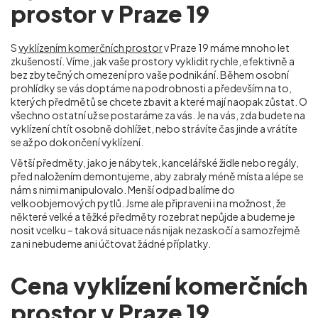
prostor v Praze 19
S
vyklízením komerčních prostor
v Praze 19 máme mnoho let
zkušeností. Víme, jak vaše prostory vyklidit rychle, efektivně a
bez zbytečných omezení pro vaše podnikání. Během osobní
prohlídky se vás doptáme na podrobnosti a především na to,
kterých předmětů se chcete zbavit a které mají naopak zůstat. O
všechno ostatní už se postaráme za vás. Je na vás, zda budete na
vyklízení chtít osobně dohlížet, nebo strávíte čas jinde a vrátíte
se až po dokončení vyklízení.
Větší předměty, jako je nábytek, kancelářské židle nebo regály,
před naložením demontujeme, aby zabraly méně místa a lépe se
nám s nimi manipulovalo. Menší odpad balíme do
velkoobjemových pytlů. Jsme ale připraveni i na možnost, že
některé velké a těžké předměty rozebrat nepůjde a budeme je
nosit vcelku – taková situace nás nijak nezaskočí a samozřejmě
za ni nebudeme ani účtovat žádné příplatky.
Cena vyklízení komerčních
prostor v Praze 19