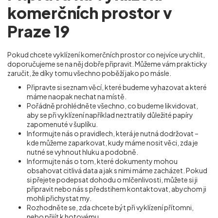
komerčních prostor v
Praze 19
Pokud chcete vyklízení komerčních prostor co nejvíce urychlit,
doporučujeme se na něj dobře připravit. Můžeme vám prakticky
zaručit, že díky tomu všechno poběží jako po másle.
Připravte si seznam věcí, které budeme vyhazovat a které
máme naopak nechat na místě.
Pořádně prohlédněte všechno, co budeme likvidovat,
aby se při vyklízení například neztratily důležité papíry
zapomenuté v šuplíku.
Informujte nás o pravidlech, která je nutná dodržovat –
kde můžeme zaparkovat, kudy máme nosit věci, zda je
nutné se vyhnout hluku a podobně.
Informujte nás o tom, které dokumenty mohou
obsahovat citlivá data a jak s nimi máme zacházet. Pokud
si přejete podepsat dohodu o mlčenlivosti, můžete si ji
připravit nebo nás s předstihem kontaktovat, abychom ji
mohli přichystat my.
Rozhodněte se, zda chcete být při vyklízení přítomni,
nebo přijít k hotovému.