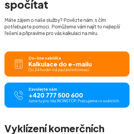
spočítat
Máte zájem o naše služby? Povězte nám, s čím
potřebujete pomoci. Pomůžeme vám najít to nejlepší
řešení a připravíme pro vás kalkulaci na míru.
On-line nabídka
Kalkulace do e-mailu
Do 24 hodin od zaslání informací.
Zavolejte nám
+420 777 500 600
Jsme tu pro Vás NONSTOP. Pracujeme i o svátcích.
Vyklízení komerčních