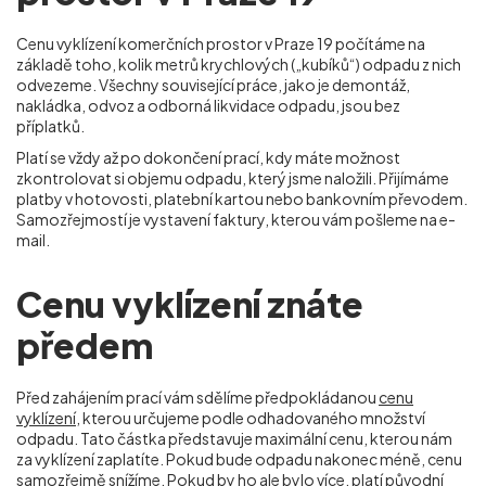
Cenu vyklízení komerčních prostor v Praze 19 počítáme na
základě toho, kolik metrů krychlových („kubíků“) odpadu z nich
odvezeme. Všechny související práce, jako je demontáž,
nakládka, odvoz a odborná likvidace odpadu, jsou bez
příplatků.
Platí se vždy až po dokončení prací, kdy máte možnost
zkontrolovat si objemu odpadu, který jsme naložili. Přijímáme
platby v hotovosti, platební kartou nebo bankovním převodem.
Samozřejmostí je vystavení faktury, kterou vám pošleme na e-
mail.
Cenu vyklízení znáte
předem
Před zahájením prací vám sdělíme předpokládanou
cenu
vyklízení
, kterou určujeme podle odhadovaného množství
odpadu. Tato částka představuje maximální cenu, kterou nám
za vyklízení zaplatíte. Pokud bude odpadu nakonec méně, cenu
samozřejmě snížíme. Pokud by ho ale bylo více, platí původní