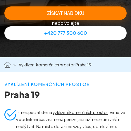
Příprava nemovitostí na prodej
ZÍSKAT NABÍDKU
nebo volejte
Reference
+420 777 500 600
Kontakt
»
Vyklízení komerčních prostor Praha 19
VYKLÍZENÍ KOMERČNÍCH PROSTOR
Praha 19
Jsme specialisté na
vyklízení komerčních prostor
. Víme, že
v podnikání čas znamená peníze, a snažíme se tím vaším
neplýtvat. Na místo dorazíme vždy včas, domluvíme s