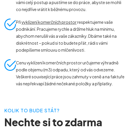
vámi celý postup a pustíme se do práce, abyste se mohli
co nejdříve vrátit k běžnému provozu.
Při
vyklízení komerčních prostor
respektujeme vaše
podnikání. Pracujeme rychle a držíme hluk na minimu,
abychom nerušili vás a vaše zákazníky. Dbáme také na
diskrétnost – pokud si to budete přát, rádi s vámi
podepíšeme smlouvu o mlčenlivosti.
Cenu vyklízení komerčních prostor určujeme výhradně
podle objemu (m
3
) odpadu, který od vás odvezeme.
Veškeré související práce jsou zahrnuty v ceně a na faktuře
vás nepřekvapí žádné nečekané položky a příplatky.
KOLIK TO BUDE STÁT?
Nechte si to zdarma