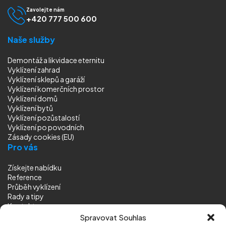
Zavolejte nám
+420 777 500 600
Naše služby
Demontáž a likvidace eternitu
Vyklízení zahrad
Vyklízení sklepů a garáží
Vyklízení komerčních prostor
Vyklízení domů
Vyklízení bytů
Vyklízení pozůstalostí
Vyklízení
po povodních
Zásady cookies (EU)
Pro vás
Získejte nabídku
Reference
Průběh vyklízení
Rady a tipy
Kontakt
Sledujte nás
Spravovat Souhlas