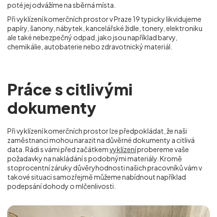
poté jej odvážíme na sběrná místa.
Při vyklízení komerčních prostor v Praze 19 typicky likvidujeme
papíry, šanony, nábytek, kancelářské židle, tonery, elektroniku
ale také nebezpečný odpad, jako jsou například barvy,
chemikálie, autobaterie nebo zdravotnický materiál.
Práce s citlivými
dokumenty
Při vyklízení komerčních prostor lze předpokládat, že naši
zaměstnanci mohou narazit na důvěrné dokumenty a citlivá
data. Rádi s vámi před začátkem
vyklízení
probereme vaše
požadavky na nakládání s podobnými materiály. Kromě
stoprocentní záruky důvěryhodnosti našich pracovníků vám v
takové situaci samozřejmě můžeme nabídnout například
podepsání dohody o mlčenlivosti.