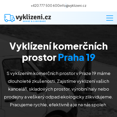
+420 777 500 600
info@vyklizeni.cz
Vyklízení komerčních
Vyklízení
prostor
Praha 19
Stěhování
S vyklízením komerčních prostor v Praze 19 máme
Malování
dlouholeté zkušenosti. Zajistíme vyklizení vašich
kanceláří, skladových prostor, výrobní haly nebo
Deratizace a dezinsekce
prodejny a veškerý odpad ekologicky zlikvidujeme.
Pracujeme rychle, efektivně a je na nás spoleh.
Úklid