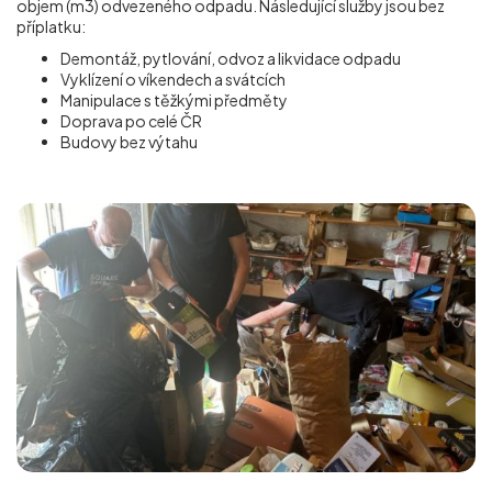
objem (m
3
) odvezeného odpadu. Následující služby jsou bez
příplatku:
Demontáž, pytlování, odvoz a likvidace odpadu
Vyklízení o víkendech a svátcích
Manipulace s těžkými předměty
Doprava po celé ČR
Budovy bez výtahu