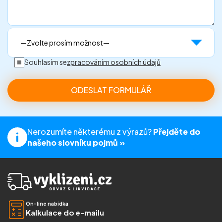
Souhlasím se
zpracováním osobních údajů
Nerozumíte některému z výrazů?
Přejděte do
našeho slovníku pojmů »
On-line nabídka
Kalkulace do e-mailu