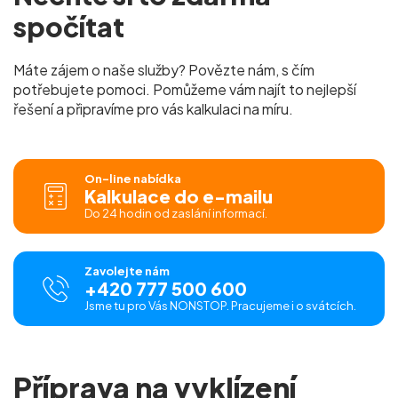
spočítat
Máte zájem o naše služby? Povězte nám, s čím
potřebujete pomoci. Pomůžeme vám najít to nejlepší
řešení a připravíme pro vás
kalkulaci na míru.
On-line nabídka
Kalkulace do e-mailu
Do 24 hodin od zaslání informací.
Zavolejte nám
+420 777 500 600
Jsme tu pro Vás NONSTOP. Pracujeme i o svátcích.
Příprava na vyklízení