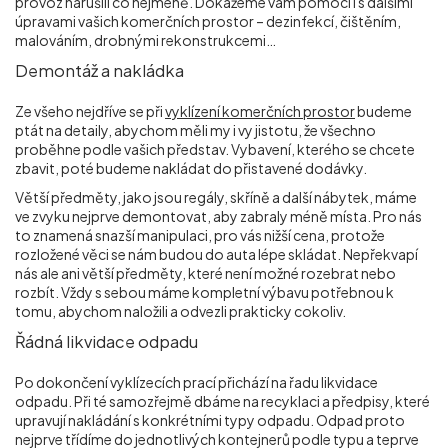
provoz narušili co nejméně. Dokážeme vám pomoci i s dalšími
úpravami vašich komerčních prostor – dezinfekcí, čištěním,
malováním, drobnými rekonstrukcemi…
Demontáž a nakládka
Ze všeho nejdříve se při
vyklízení komerčních prostor
budeme
ptát na detaily, abychom měli my i vy jistotu, že všechno
proběhne podle vašich představ. Vybavení, kterého se chcete
zbavit, poté budeme nakládat do přistavené dodávky.
Větší předměty, jako jsou regály, skříně a další nábytek, máme
ve zvyku nejprve demontovat, aby zabraly méně místa. Pro nás
to znamená snazší manipulaci, pro vás nižší cena, protože
rozložené věci se nám budou do auta lépe skládat. Nepřekvapí
nás ale ani větší předměty, které není možné rozebrat nebo
rozbít. Vždy s sebou máme kompletní výbavu potřebnou k
tomu, abychom naložili a odvezli prakticky cokoliv.
Řádná likvidace odpadu
Po dokončení vyklízecích prací přichází na řadu likvidace
odpadu. Při té samozřejmě dbáme na recyklaci a předpisy, které
upravují nakládání s konkrétními typy odpadu. Odpad proto
nejprve třídíme do jednotlivých kontejnerů podle typu a teprve