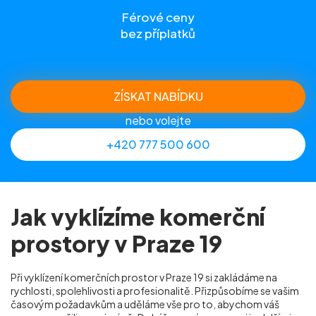
Férové ceny
bez příplatků
ZÍSKAT NABÍDKU
nebo volejte
+420 777 500 600
Jak vyklízíme komerční
prostory v Praze 19
Při vyklízení komerčních prostor v Praze 19 si zakládáme na
rychlosti, spolehlivosti a profesionalitě. Přizpůsobíme se vašim
časovým požadavkům a uděláme vše pro to, abychom váš