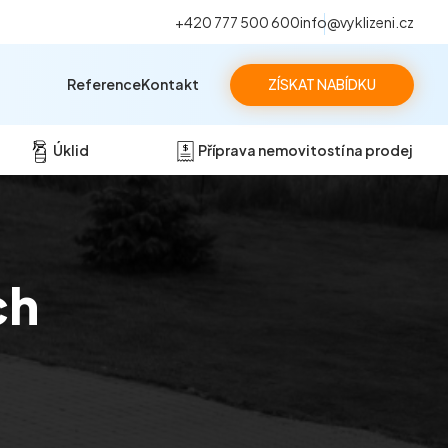
+420 777 500 600
info@vyklizeni.cz
Reference
Kontakt
ZÍSKAT NABÍDKU
Úklid
Příprava nemovitostí na prodej
ch