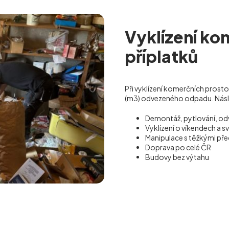
Vyklízení ko
příplatků
Při vyklízení komerčních prosto
(m
3
) odvezeného odpadu. Násled
Demontáž, pytlování, od
Vyklízení o víkendech a s
Manipulace s těžkými p
Doprava po celé ČR
Budovy bez výtahu