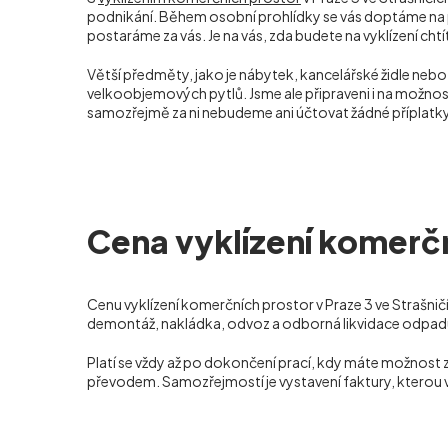
podnikání. Během osobní prohlídky se vás doptáme na p
postaráme za vás. Je na vás, zda budete na vyklízení chtí
Větší předměty, jako je nábytek, kancelářské židle neb
velkoobjemových pytlů. Jsme ale připraveni i na možnost
samozřejmě za ni nebudeme ani účtovat žádné příplatky
Cena vyklízení komerčn
Cenu vyklízení komerčních prostor v Praze 3 ve Strašnič
demontáž, nakládka, odvoz a odborná likvidace odpadu,
Platí se vždy až po dokončení prací, kdy máte možnost 
převodem. Samozřejmostí je vystavení faktury, kterou