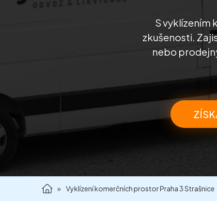
S vyklízením 
zkušenosti. Zaji
nebo prodejny
ZÍSK
»
Vyklízení komerčních prostor Praha 3 Strašnice