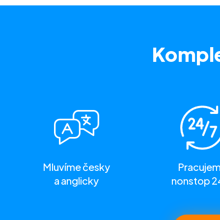
Komple
Mluvíme česky
Pracuje
a anglicky
nonstop 2