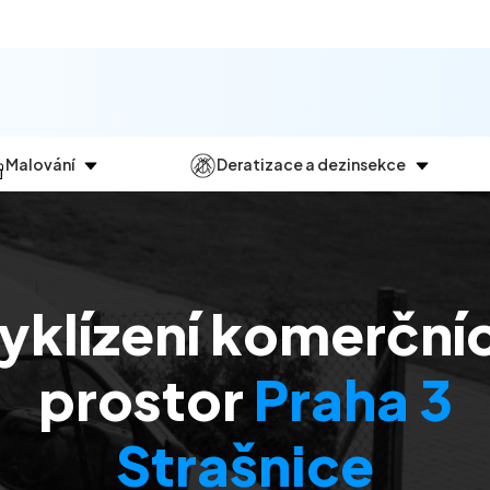
Malování
Deratizace a dezinsekce
Jak
probíhá?
Průběh
a
dezinsekce
Malování bytů
Deratizace
Malování domů
Dezinfekce
yklízení komerční
Malování kanceláří
Dezinsekce
Malování komerčních prostor
prostor
Praha 3
Strašnice