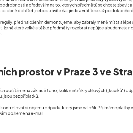
odrobnosti a především na to, kterých předmětů se chcete zbavit a k
t osobně dohlížet, nebo strávíte čas jinde a vrátíte se až po dokončení 
o regály, před naložením demontujeme, aby zabraly méně místa a lépe
, že některé velké a těžké předměty rozebrat nepůjde a budeme je nos
.
ích prostor v Praze 3 ve Stra
ích počítáme na základě toho, kolik metrů krychlových („kubíků“) odp
 jsou bez příplatků.
zkontrolovat si objemu odpadu, který jsme naložili. Přijímáme platby
 vám pošleme na e-mail.