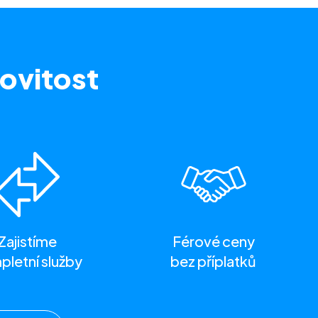
ovitost
Zajistíme
Férové ceny
letní služby
bez příplatků