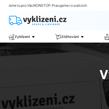
Jsme tu pro Vás NONSTOP. Pracujeme i o svátcích.
Vyklízení
Stěhování
Jak vyklízení probíhá?
Jak
probíhá?
Vyklízení pozůstalostí
Stěhování domácností
Vyklízení domů
Stěhování kanceláří
V
Vyklízení bytů
Vyklízení po povodních
Vyklízení komerčních prostor
Vyklízení sklepů a garáží
Vyklízení zahrad
Likvidace eternitu