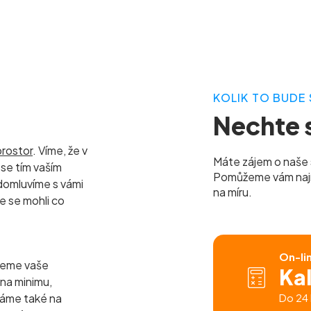
KOLIK TO BUDE 
Nechte s
prostor
. Víme, že v
Máte zájem o naše 
se tím vaším
Pomůžeme vám najít 
domluvíme s vámi
na míru.
e se mohli co
On-li
jeme vaše
Ka
 na minimu,
báme také na
Do 24 