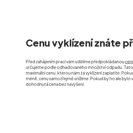
Cenu vyklízení znáte 
Před zahájením prací vám sdělíme předpokládanou
cenu
určujeme podle odhadovaného množství odpadu. Tato 
maximální cenu, kterou nám za vyklízení zaplatíte. Po
méně, cenu samozřejmě snížíme. Pokud by ho ale bylo ví
dohodnutá cena bez navýšení.