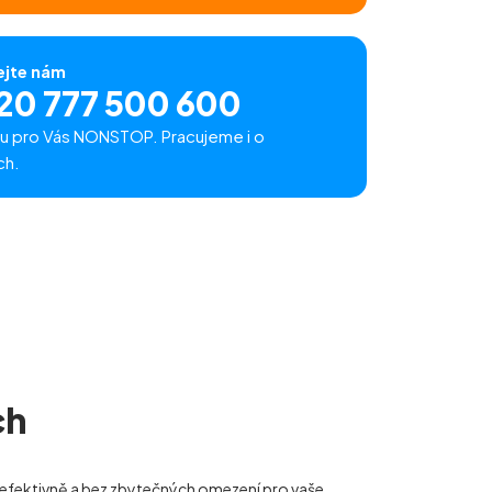
ejte nám
20 777 500 600
u pro Vás NONSTOP. Pracujeme i o
ch.
ch
e, efektivně a bez zbytečných omezení pro vaše