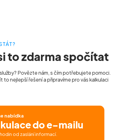
STÁT?
i to zdarma spočítat
služby? Povězte nám, s čím potřebujete pomoci.
to nejlepší řešení a připravíme pro vás kalkulaci
ne nabídka
lkulace do e-mailu
hodin od zaslání informací.