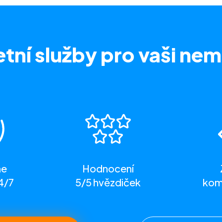
tní služby
pro vaši nem
me
Hodnocení
4/7
5/5 hvězdiček
komp