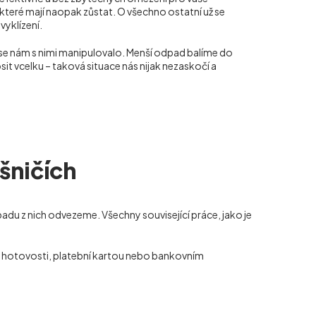
teré mají naopak zůstat. O všechno ostatní už se
vyklízení.
 se nám s nimi manipulovalo. Menší odpad balíme do
it vcelku – taková situace nás nijak nezaskočí a
šničích
adu z nich odvezeme. Všechny související práce, jako je
 v hotovosti, platební kartou nebo bankovním