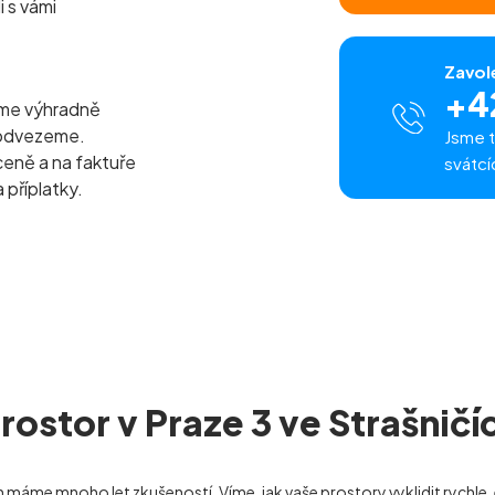
i s vámi
Zavol
+4
eme výhradně
 odvezeme.
Jsme t
ceně a na faktuře
svátcí
 příplatky.
rostor v Praze 3 ve Strašničí
ch máme mnoho let zkušeností. Víme, jak vaše prostory vyklidit rychl