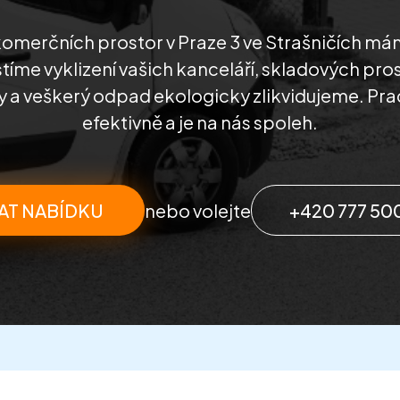
komerčních prostor v Praze 3 ve Strašničích m
stíme vyklizení vašich kanceláří, skladových pros
 a veškerý odpad ekologicky zlikvidujeme. Pra
efektivně a je na nás spoleh.
AT NABÍDKU
nebo volejte
+420 777 50