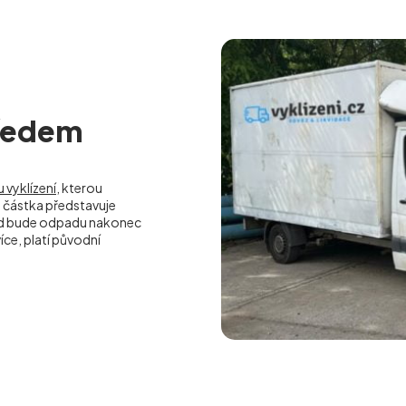
předem
 vyklízení
, kterou
částka představuje
kud bude odpadu nakonec
ce, platí původní