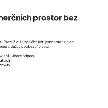
merčních prostor bez
r v Praze 3 ve Strašničích účtujeme pouze objem
ující služby jsou bez příplatku:
voz a likvidace odpadu
vátcích
ředměty