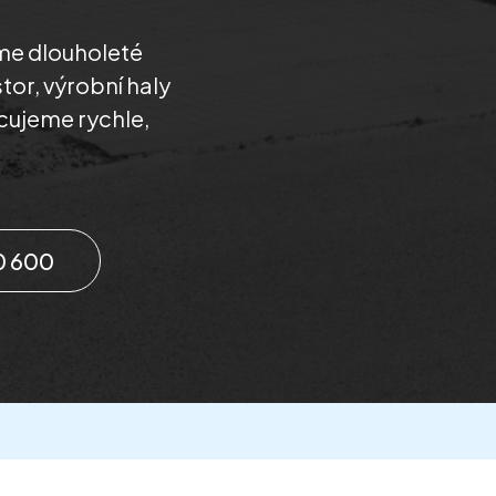
áme dlouholeté
tor, výrobní haly
cujeme rychle,
0 600