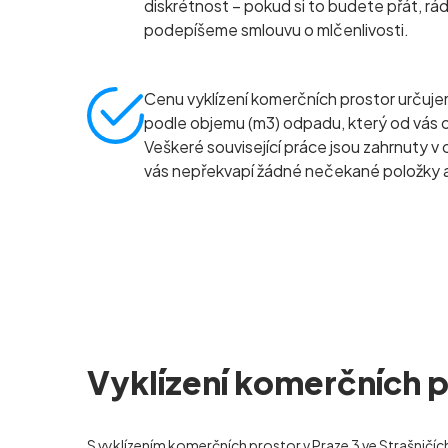
diskrétnost – pokud si to budete přát, rád
podepíšeme smlouvu o mlčenlivosti.
Cenu vyklízení komerčních prostor určuj
podle objemu (m
3
) odpadu, který od vás
Veškeré související práce jsou zahrnuty v 
vás nepřekvapí žádné nečekané položky a
Vyklízení komerčních p
S
vyklízením komerčních prostor
v Praze 3 ve Strašničí