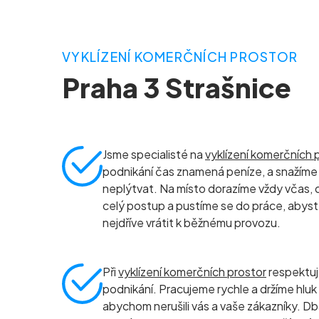
VYKLÍZENÍ KOMERČNÍCH PROSTOR
Praha 3 Strašnice
Jsme specialisté na
vyklízení komerčních 
podnikání čas znamená peníze, a snažíme 
neplýtvat. Na místo dorazíme vždy včas, 
celý postup a pustíme se do práce, abyst
nejdříve vrátit k běžnému provozu.
Při
vyklízení komerčních prostor
respektu
podnikání. Pracujeme rychle a držíme hluk
abychom nerušili vás a vaše zákazníky. D