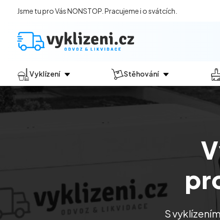
Jsme tu pro Vás NONSTOP. Pracujeme i o svátcích.
Vyklízení
Stěhování
Jak vyklízení probíhá?
Jak
probíhá?
Vyklízení pozůstalostí
Stěhování domácností
Vyklízení domů
Stěhování kanceláří
V
Vyklízení bytů
Vyklízení po povodních
pr
Vyklízení komerčních prostor
Vyklízení sklepů a garáží
Vyklízení zahrad
S vyklízení
Likvidace eternitu