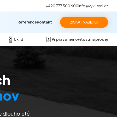
+420 777 500 600
info@vyklizeni.cz
Reference
Kontakt
ZÍSKAT NABÍDKU
Úklid
Příprava nemovitostí na prodej
ch
nov
e dlouholeté