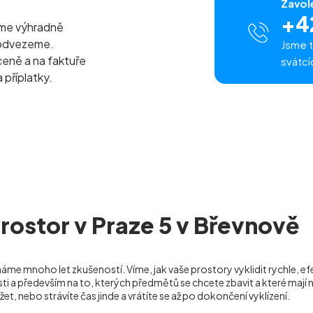
Zavol
+4
eme výhradně
 odvezeme.
Jsme t
ceně a na faktuře
svátcí
 příplatky.
rostor v Praze 5 v Břevnově
áme mnoho let zkušeností. Víme, jak vaše prostory vyklidit rychle, e
a především na to, kterých předmětů se chcete zbavit a které mají 
žet, nebo strávíte čas jinde a vrátíte se až po dokončení vyklízení.