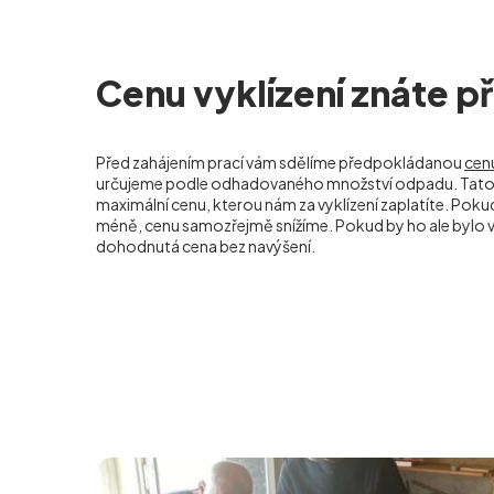
Cenu vyklízení znáte 
Před zahájením prací vám sdělíme předpokládanou
cenu
určujeme podle odhadovaného množství odpadu. Tato 
maximální cenu, kterou nám za vyklízení zaplatíte. Po
méně, cenu samozřejmě snížíme. Pokud by ho ale bylo ví
dohodnutá cena bez navýšení.