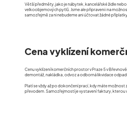
Větší předměty, jako je nábytek, kancelářské židle neb
velkoobjemových pytlů. Jsme ale připraveni i na možnost
samozřejmě za ni nebudeme ani účtovat žádné příplatky
Cena vyklízení komerčn
Cenu vyklízení komerčních prostor v Praze 5 v Břevnově
demontáž, nakládka, odvoz a odborná likvidace odpadu,
Platí se vždy až po dokončení prací, kdy máte možnost 
převodem. Samozřejmostí je vystavení faktury, kterou