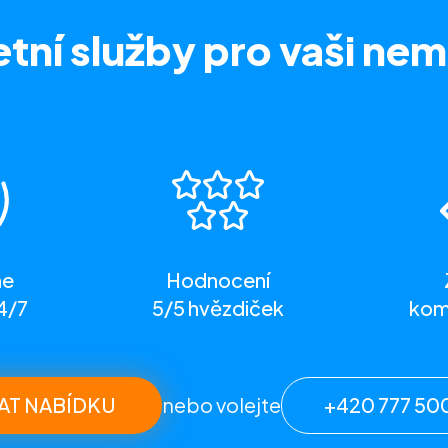
tní služby
pro vaši nem
me
Hodnocení
4/7
5/5 hvězdiček
komp
AT NABÍDKU
nebo volejte
+420 777 50