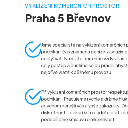
VYKLÍZENÍ KOMERČNÍCH PROSTOR
Praha 5 Břevnov
Jsme specialisté na
vyklízení komerčních 
podnikání čas znamená peníze, a snažíme 
neplýtvat. Na místo dorazíme vždy včas, 
celý postup a pustíme se do práce, abyst
nejdříve vrátit k běžnému provozu.
Při
vyklízení komerčních prostor
respektu
podnikání. Pracujeme rychle a držíme hluk
abychom nerušili vás a vaše zákazníky. D
diskrétnost – pokud si to budete přát, rád
podepíšeme smlouvu o mlčenlivosti.