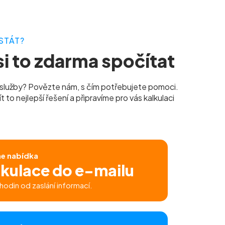
STÁT?
i to zdarma spočítat
služby? Povězte nám, s čím potřebujete pomoci.
to nejlepší řešení a připravíme pro vás kalkulaci
ne nabídka
lkulace do e-mailu
hodin od zaslání informací.