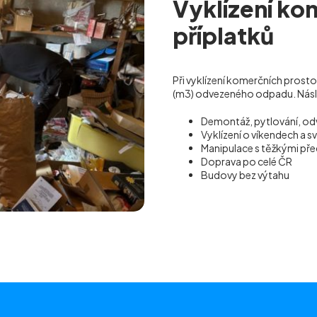
Vyklízení ko
příplatků
Při vyklízení komerčních prost
(m
3
) odvezeného odpadu. Násled
Demontáž, pytlování, od
Vyklízení o víkendech a s
Manipulace s těžkými p
Doprava po celé ČR
Budovy bez výtahu