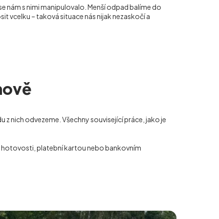
 se nám s nimi manipulovalo. Menší odpad balíme do
it vcelku – taková situace nás nijak nezaskočí a
vnově
 z nich odvezeme. Všechny související práce, jako je
 v hotovosti, platební kartou nebo bankovním