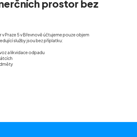
merčních prostor bez
or v Praze 5 v Břevnově účtujeme pouze objem
ující služby jsou bez příplatku:
voz a likvidace odpadu
vátcích
ředměty