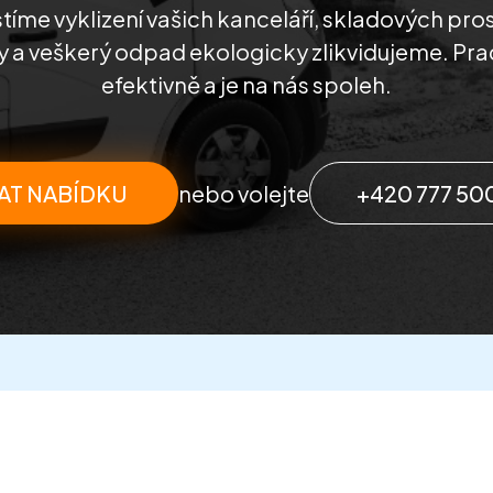
stíme vyklizení vašich kanceláří, skladových pros
 a veškerý odpad ekologicky zlikvidujeme. Pra
efektivně a je na nás spoleh.
AT NABÍDKU
nebo volejte
+420 777 50