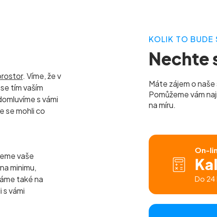
KOLIK TO BUDE 
Nechte s
prostor
. Víme, že v
Máte zájem o naše 
se tím vaším
Pomůžeme vám najít 
domluvíme s vámi
na míru.
e se mohli co
On-li
jeme vaše
Ka
 na minimu,
báme také na
Do 24 
i s vámi