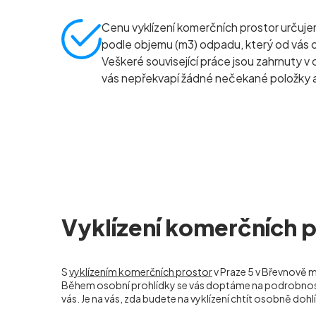
Cenu vyklízení komerčních prostor určuj
podle objemu (m
3
) odpadu, který od vás
Veškeré související práce jsou zahrnuty v 
vás nepřekvapí žádné nečekané položky a
Vyklízení komerčních p
S
vyklízením komerčních prostor
v Praze 5 v Břevnově m
Během osobní prohlídky se vás doptáme na podrobnosti 
vás. Je na vás, zda budete na vyklízení chtít osobně dohlí