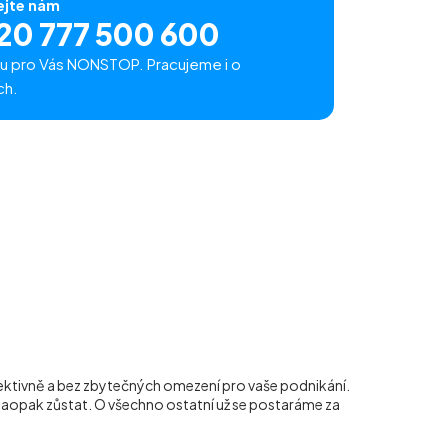
ejte nám
20 777 500 600
u pro Vás NONSTOP. Pracujeme i o
ch.
fektivně a bez zbytečných omezení pro vaše podnikání.
naopak zůstat. O všechno ostatní už se postaráme za