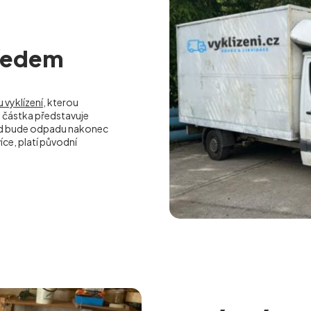
předem
 vyklízení
, kterou
částka představuje
kud bude odpadu nakonec
ce, platí původní