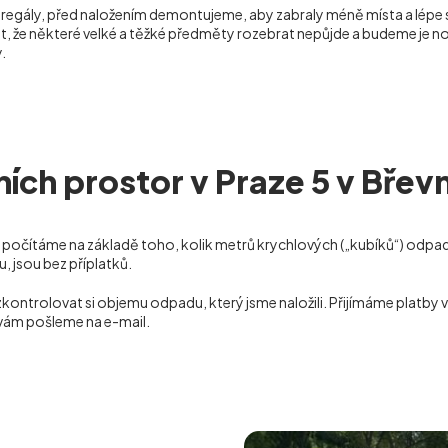
o regály, před naložením demontujeme, aby zabraly méně místa a lépe
, že některé velké a těžké předměty rozebrat nepůjde a budeme je nos
.
ích prostor v Praze 5 v Bře
 počítáme na základě toho, kolik metrů krychlových („kubíků“) odpadu
 jsou bez příplatků.
zkontrolovat si objemu odpadu, který jsme naložili. Přijímáme platby
 vám pošleme na e-mail.