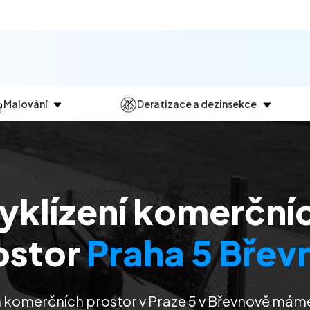
Malování
Deratizace a dezinsekce
Jak
probíhá?
Průběh
a
dezinsekce
Malování bytů
Deratizace
Malování domů
Dezinfekce
yklízení komerční
Malování kanceláří
Dezinsekce
Malování komerčních prostor
ostor
Praha 5 Břev
m komerčních prostor v Praze 5 v Břevnově mám