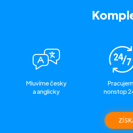
Komple
Mluvíme česky
Pracuje
a anglicky
nonstop 2
ZÍSK