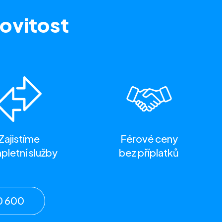
ovitost
Zajistíme
Férové ceny
letní služby
bez příplatků
0 600