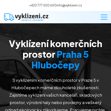
+420 777 500 600
info@vyklizeni.cz
Vyklízení komerčních
Vyklízení
prostor
Praha 5
Stěhování
Hlubočepy
Malování
S vyklízením komerčních prostor v Praze 5 v
Hlubočepech máme dlouholeté zkušenosti.
Deratizace a dezinsekce
Zajistíme vyklizení vašich kanceláří, skladových
prostor, výrobní haly nebo prodejny a veškerý
Úklid
odpad ekologicky zlikvidujeme. Pracujeme rychle,