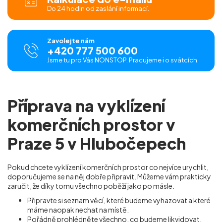
Do 24 hodin od zaslání informací.
Zavolejte nám
+420 777 500 600
Jsme tu pro Vás NONSTOP. Pracujeme i o svátcích.
Příprava na vyklízení
komerčních prostor v
Praze 5 v Hlubočepech
Pokud chcete vyklízení komerčních prostor co nejvíce urychlit,
doporučujeme se na něj dobře připravit. Můžeme vám prakticky
zaručit, že díky tomu všechno poběží jako po másle.
Připravte si seznam věcí, které budeme vyhazovat a které
máme naopak nechat na místě.
Pořádně prohlédněte všechno, co budeme likvidovat,