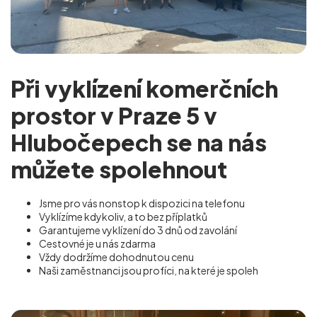
Při vyklízení komerčních
prostor v Praze 5 v
Hlubočepech se na nás
můžete spolehnout
Jsme pro vás nonstop k dispozici na telefonu
Vyklízíme kdykoliv, a to bez příplatků
Garantujeme vyklízení do 3 dnů od zavolání
Cestovné je u nás zdarma
Vždy dodržíme dohodnutou cenu
Naši zaměstnanci jsou profíci, na které je spoleh