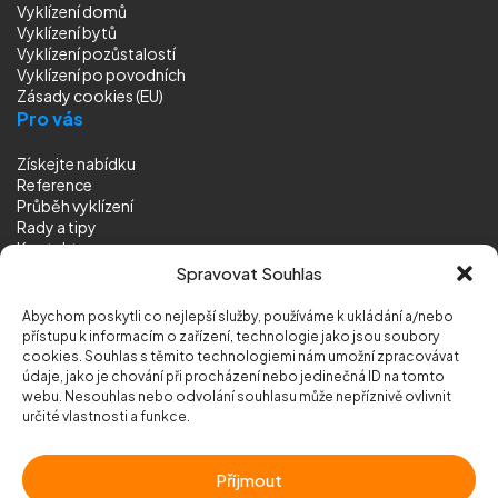
Vyklízení domů
Vyklízení bytů
Vyklízení pozůstalostí
Vyklízení
po povodních
Zásady cookies (EU)
Pro vás
Získejte nabídku
Reference
Průběh vyklízení
Rady a tipy
Kontakt
Sledujte nás
Spravovat Souhlas
Abychom poskytli co nejlepší služby, používáme k ukládání a/nebo
přístupu k informacím o zařízení, technologie jako jsou soubory
cookies. Souhlas s těmito technologiemi nám umožní zpracovávat
údaje, jako je chování při procházení nebo jedinečná ID na tomto
webu. Nesouhlas nebo odvolání souhlasu může nepříznivě ovlivnit
© 2026 Vyklizeni.cz (
mapa stránek
)
určité vlastnosti a funkce.
Designed by
MEDIA ENERGY
Příjmout
Chráněno službou
reCAPTCHA