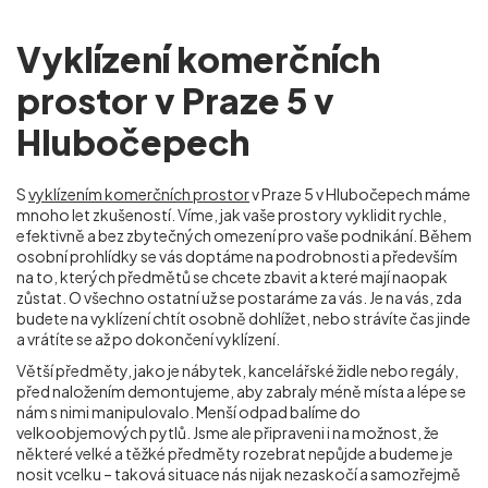
Vyklízení komerčních
prostor v Praze 5 v
Hlubočepech
S
vyklízením komerčních prostor
v Praze 5 v Hlubočepech máme
mnoho let zkušeností. Víme, jak vaše prostory vyklidit rychle,
efektivně a bez zbytečných omezení pro vaše podnikání. Během
osobní prohlídky se vás doptáme na podrobnosti a především
na to, kterých předmětů se chcete zbavit a které mají naopak
zůstat. O všechno ostatní už se postaráme za vás. Je na vás, zda
budete na vyklízení chtít osobně dohlížet, nebo strávíte čas jinde
a vrátíte se až po dokončení vyklízení.
Větší předměty, jako je nábytek, kancelářské židle nebo regály,
před naložením demontujeme, aby zabraly méně místa a lépe se
nám s nimi manipulovalo. Menší odpad balíme do
velkoobjemových pytlů. Jsme ale připraveni i na možnost, že
některé velké a těžké předměty rozebrat nepůjde a budeme je
nosit vcelku – taková situace nás nijak nezaskočí a samozřejmě