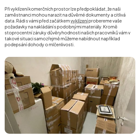
Při vyklízení komerčních prostor lze předpokládat, že naši
zaměstnanci mohou narazit na důvěrné dokumenty a citlivá
data. Rádi s vámi před začátkem
vyklízení
probereme vaše
požadavky na nakládání s podobnými materiály. Kromě
stoprocentní záruky důvěryhodnosti našich pracovníků vám v
takové situaci samozřejmě můžeme nabídnout například
podepsání dohody o mlčenlivosti.