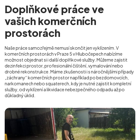
Doplňkové práce ve
vašich komerčních
prostorách
Naše práce samozřejmě nemusí skončit jen vyklízením. V
komerčních prostorách v Praze 5 v Hlubočepech nabízíme
možnost objednat si i další doplňkové služby. Můžeme zajistit
dezinfekci prostor, profesionální čištění, vymalování nebo
drobné rekonstrukce. Máme zkušenosti i s náročnějšími případy
„záchrany“ komerčních prostor například po bezdomovcích,
narkomanech nebo squaterech, kdy je nutné zajistit kompletní
služby, od vyklízení a likvidace nebezpečného odpadu až po
důkladný úklid.