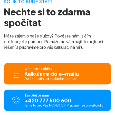
KOLIK TO BUDE STÁT?
Nechte si to zdarma
spočítat
Máte zájem o naše služby? Povězte nám, s čím
potřebujete pomoci. Pomůžeme vám najít to nejlepší
řešení a připravíme pro vás kalkulaci na míru.
On-line nabídka
Kalkulace do e-mailu
Do 24 hodin od zaslání informací.
Zavolejte nám
+420 777 500 600
Jsme tu pro Vás NONSTOP. Pracujeme i o svátcích.