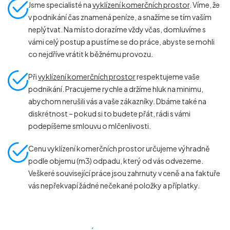
Jsme specialisté na
vyklízení komerčních prostor
. Víme, že
v podnikání čas znamená peníze, a snažíme se tím vaším
neplýtvat. Na místo dorazíme vždy včas, domluvíme s
vámi celý postup a pustíme se do práce, abyste se mohli
co nejdříve vrátit k běžnému provozu.
Při
vyklízení komerčních prostor
respektujeme vaše
podnikání. Pracujeme rychle a držíme hluk na minimu,
abychom nerušili vás a vaše zákazníky. Dbáme také na
diskrétnost – pokud si to budete přát, rádi s vámi
podepíšeme smlouvu o mlčenlivosti.
Cenu vyklízení komerčních prostor určujeme výhradně
podle objemu (m
3
) odpadu, který od vás odvezeme.
Veškeré související práce jsou zahrnuty v ceně a na faktuře
vás nepřekvapí žádné nečekané položky a příplatky.