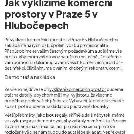
Jak vyklízíme komerční
prostory v Praze 5 v
Hlubočepech
Při vyklízení komerčních prostor v Praze 5 v Hlubočepech si
zakládáme na rychlosti, spolehlivosti a profesionalitě.
Přizpůsobíme se vašim časovým požadavkům a uděláme vše
pro to, abychom váš provoz narušili co nejméně. Dokážeme
vám pomoci i s dalšími úpravami vašich komerčních prostor –
dezinfekcí, čištěním, malováním, drobnými rekonstrukcemi…
Demontáž a nakládka
Ze všeho nejdříve se při
vyklízení komerčních prostor
budeme
ptát na detaily, abychom měli my i vy jistotu, že všechno
proběhne podle vašich představ. Vybavení, kterého se chcete
zbavit, poté budeme nakládat do přistavené dodávky.
Větší předměty, jako jsou regály, skříně a další nábytek, máme
ve zvyku nejprve demontovat, aby zabraly méně místa. Pro nás
to znamená snazší manipulaci, pro vás nižší cena, protože
rozložené věci se nám budou do auta lépe skládat. Nepřekvapí