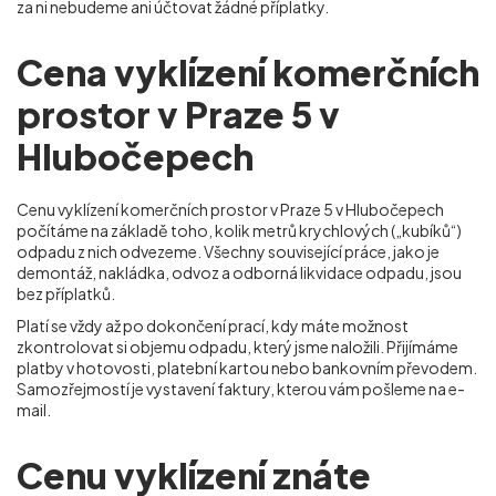
za ni nebudeme ani účtovat žádné příplatky.
Cena vyklízení komerčních
prostor v Praze 5 v
Hlubočepech
Cenu vyklízení komerčních prostor v Praze 5 v Hlubočepech
počítáme na základě toho, kolik metrů krychlových („kubíků“)
odpadu z nich odvezeme. Všechny související práce, jako je
demontáž, nakládka, odvoz a odborná likvidace odpadu, jsou
bez příplatků.
Platí se vždy až po dokončení prací, kdy máte možnost
zkontrolovat si objemu odpadu, který jsme naložili. Přijímáme
platby v hotovosti, platební kartou nebo bankovním převodem.
Samozřejmostí je vystavení faktury, kterou vám pošleme na e-
mail.
Cenu vyklízení znáte