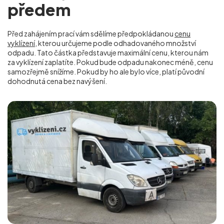
předem
Před zahájením prací vám sdělíme předpokládanou
cenu
vyklízení
, kterou určujeme podle odhadovaného množství
odpadu. Tato částka představuje maximální cenu, kterou nám
za vyklízení zaplatíte. Pokud bude odpadu nakonec méně, cenu
samozřejmě snížíme. Pokud by ho ale bylo více, platí původní
dohodnutá cena bez navýšení.