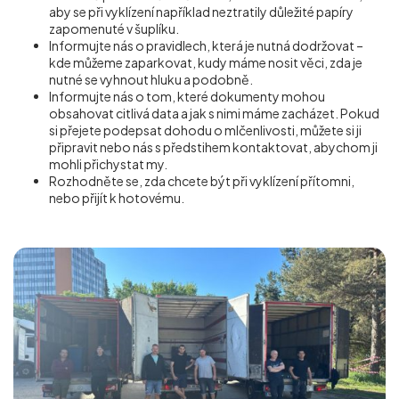
aby se při vyklízení například neztratily důležité papíry
zapomenuté v šuplíku.
Informujte nás o pravidlech, která je nutná dodržovat –
kde můžeme zaparkovat, kudy máme nosit věci, zda je
nutné se vyhnout hluku a podobně.
Informujte nás o tom, které dokumenty mohou
obsahovat citlivá data a jak s nimi máme zacházet. Pokud
si přejete podepsat dohodu o mlčenlivosti, můžete si ji
připravit nebo nás s předstihem kontaktovat, abychom ji
mohli přichystat my.
Rozhodněte se, zda chcete být při vyklízení přítomni,
nebo přijít k hotovému.