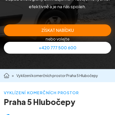
efektivně a je na nás spoleh.
Příprava nemovitostí na prodej
Reference
ZÍSKAT NABÍDKU
Kontakt
nebo volejte
+420 777 500 600
»
Vyklízení komerčních prostor Praha 5 Hlubočepy
VYKLÍZENÍ KOMERČNÍCH PROSTOR
Praha 5 Hlubočepy