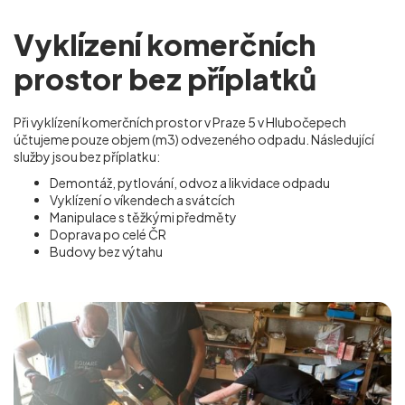
Vyklízení komerčních
prostor bez příplatků
Při vyklízení komerčních prostor v Praze 5 v Hlubočepech
účtujeme pouze objem (m
3
) odvezeného odpadu. Následující
služby jsou bez příplatku:
Demontáž, pytlování, odvoz a likvidace odpadu
Vyklízení o víkendech a svátcích
Manipulace s těžkými předměty
Doprava po celé ČR
Budovy bez výtahu