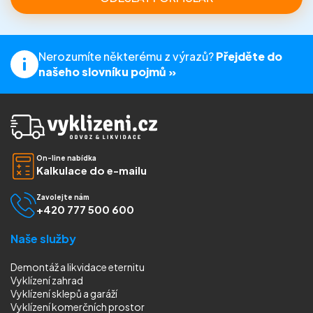
Nerozumíte některému z výrazů?
Přejděte do
našeho slovníku pojmů »
On-line nabídka
Kalkulace do e-mailu
Zavolejte nám
+420 777 500 600
Naše služby
Demontáž a likvidace eternitu
Vyklízení zahrad
Vyklízení sklepů a garáží
Vyklízení komerčních prostor