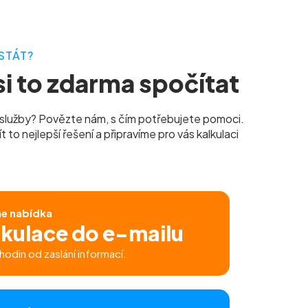
STÁT?
i to zdarma spočítat
služby? Povězte nám, s čím potřebujete pomoci.
to nejlepší řešení a připravíme pro vás kalkulaci
ne nabídka
lkulace do e-mailu
hodin od zaslání informací.