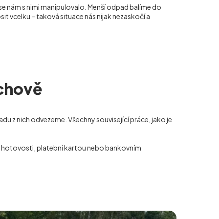
 se nám s nimi manipulovalo. Menší odpad balíme do
it vcelku – taková situace nás nijak nezaskočí a
íchově
du z nich odvezeme. Všechny související práce, jako je
 v hotovosti, platební kartou nebo bankovním