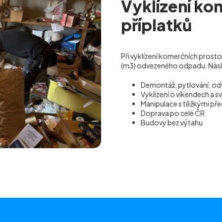
Vyklízení ko
příplatků
Při vyklízení komerčních prost
(m
3
) odvezeného odpadu. Násled
Demontáž, pytlování, od
Vyklízení o víkendech a s
Manipulace s těžkými p
Doprava po celé ČR
Budovy bez výtahu