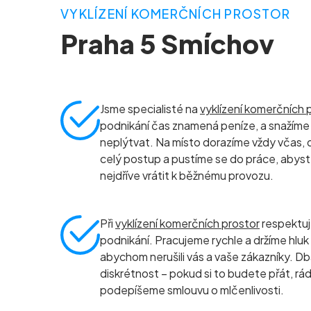
VYKLÍZENÍ KOMERČNÍCH PROSTOR
Praha 5 Smíchov
Jsme specialisté na
vyklízení komerčních 
podnikání čas znamená peníze, a snažíme 
neplýtvat. Na místo dorazíme vždy včas, 
celý postup a pustíme se do práce, abyst
nejdříve vrátit k běžnému provozu.
Při
vyklízení komerčních prostor
respektu
podnikání. Pracujeme rychle a držíme hluk
abychom nerušili vás a vaše zákazníky. D
diskrétnost – pokud si to budete přát, rád
podepíšeme smlouvu o mlčenlivosti.