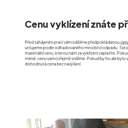
Cenu vyklízení znáte 
Před zahájením prací vám sdělíme předpokládanou
cenu
určujeme podle odhadovaného množství odpadu. Tato 
maximální cenu, kterou nám za vyklízení zaplatíte. Po
méně, cenu samozřejmě snížíme. Pokud by ho ale bylo ví
dohodnutá cena bez navýšení.