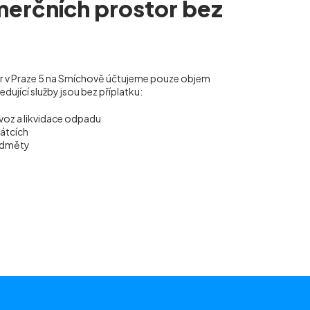
merčních prostor bez
or v Praze 5 na Smíchově účtujeme pouze objem
ující služby jsou bez příplatku:
voz a likvidace odpadu
vátcích
ředměty