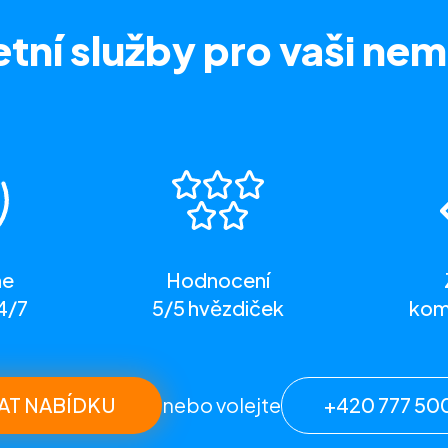
tní služby
pro vaši nem
me
Hodnocení
4/7
5/5 hvězdiček
komp
AT NABÍDKU
nebo volejte
+420 777 50