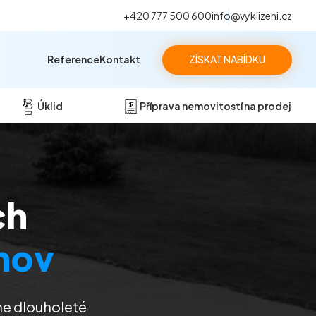
+420 777 500 600
info@vyklizeni.cz
Reference
Kontakt
ZÍSKAT NABÍDKU
Úklid
Příprava nemovitostí na prodej
ch
hov
me dlouholeté