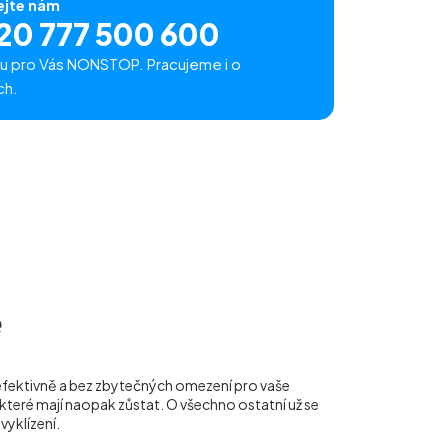
ejte nám
20 777 500 600
u pro Vás NONSTOP. Pracujeme i o
ch.
ě
 efektivně a bez zbytečných omezení pro vaše
teré mají naopak zůstat. O všechno ostatní už se
vyklízení.