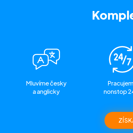
Komple
Mluvíme česky
Pracuje
a anglicky
nonstop 2
ZÍSK