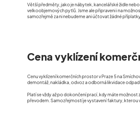
Větší předměty, jako je nábytek, kancelářské židle neb
velkoobjemových pytlů. Jsme ale připraveni i na možnost
samozřejmě za ni nebudeme ani účtovat žádné příplatky
Cena vyklízení komerčn
Cenu vyklízení komerčních prostor v Praze 5 na Smíchov
demontáž, nakládka, odvoz a odborná likvidace odpadu,
Platí se vždy až po dokončení prací, kdy máte možnost 
převodem. Samozřejmostí je vystavení faktury, kterou