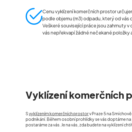
Cenu vyklízení komerčních prostor určuj
podle objemu (m
3
) odpadu, který od vás
Veškeré související práce jsou zahrnuty v 
vás nepřekvapí žádné nečekané položky a
Vyklízení komerčních p
S
vyklízením komerčních prostor
v Praze 5 na Smíchově 
podnikání. Během osobní prohlídky se vás doptáme na p
postaráme za vás. Je na vás, zda budete na vyklízení chtí