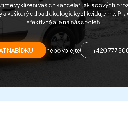
stíme vyklizení vašich kanceláří, skladových pros
 a veškerý odpad ekologicky zlikvidujeme. Pra
efektivně a je na nás spoleh.
AT NABÍDKU
nebo volejte
+420 777 50