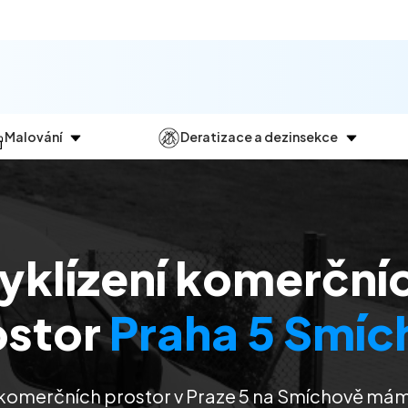
Malování
Deratizace a dezinsekce
Jak
probíhá?
Průběh
a
dezinsekce
Malování bytů
Deratizace
Malování domů
Dezinfekce
yklízení komerční
Malování kanceláří
Dezinsekce
Malování komerčních prostor
ostor
Praha 5 Smíc
 komerčních prostor v Praze 5 na Smíchově má