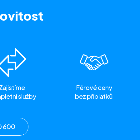
ovitost
Zajistíme
Férové ceny
letní služby
bez příplatků
0 600