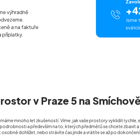
Zavol
+4
eme výhradně
 odvezeme.
Jsme t
ceně a na faktuře
svátcí
 příplatky.
rostor v Praze 5 na Smíchov
máme mnoho let zkušeností. Víme, jak vaše prostory vyklidit rychle,
odrobnosti a především na to, kterých předmětů se chcete zbavit a k
t osobně dohlížet, nebo strávíte čas jinde a vrátíte se až po dokončení 