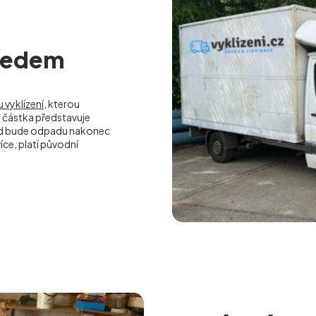
předem
 vyklízení
, kterou
částka představuje
kud bude odpadu nakonec
ce, platí původní