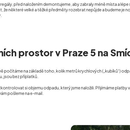
o regály, před naložením demontujeme, aby zabraly méně místa a lépe
, že některé velké a těžké předměty rozebrat nepůjde a budeme je nos
.
ích prostor v Praze 5 na Sm
ě počítáme na základě toho, kolik metrů krychlových („kubíků“) odpa
 jsou bez příplatků.
zkontrolovat si objemu odpadu, který jsme naložili. Přijímáme platby
 vám pošleme na e-mail.