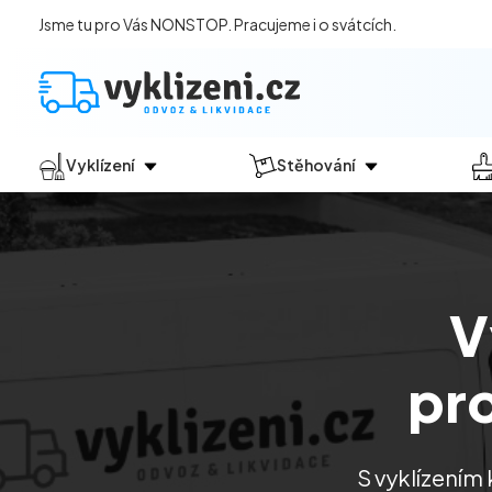
Jsme tu pro Vás NONSTOP. Pracujeme i o svátcích.
Vyklízení
Stěhování
Jak vyklízení probíhá?
Jak
probíhá?
Vyklízení pozůstalostí
Stěhování domácností
Vyklízení domů
Stěhování kanceláří
V
Vyklízení bytů
Vyklízení po povodních
pr
Vyklízení komerčních prostor
Vyklízení sklepů a garáží
Vyklízení zahrad
S vyklízením
Likvidace eternitu