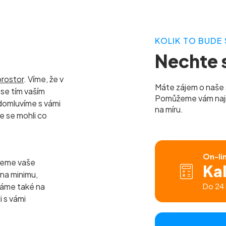
KOLIK TO BUDE 
Nechte s
prostor
. Víme, že v
Máte zájem o naše 
se tím vaším
Pomůžeme vám najít 
domluvíme s vámi
na míru.
e se mohli co
On-li
jeme vaše
Ka
 na minimu,
báme také na
Do 24 
i s vámi