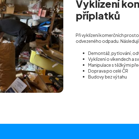
Vyklízení ko
příplatků
Při vyklízení komerčních prost
odvezeného odpadu. Následující
Demontáž, pytlování, od
Vyklízení o víkendech a s
Manipulace s těžkými p
Doprava po celé ČR
Budovy bez výtahu