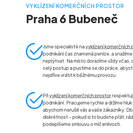
VYKLÍZENÍ KOMERČNÍCH PROSTOR
Praha 6 Bubeneč
Jsme specialisté na
vyklízení komerčních 
podnikání čas znamená peníze, a snažíme 
neplýtvat. Na místo dorazíme vždy včas, 
celý postup a pustíme se do práce, abyst
nejdříve vrátit k běžnému provozu.
Při
vyklízení komerčních prostor
respektu
podnikání. Pracujeme rychle a držíme hluk
abychom nerušili vás a vaše zákazníky. D
diskrétnost – pokud si to budete přát, rád
podepíšeme smlouvu o mlčenlivosti.