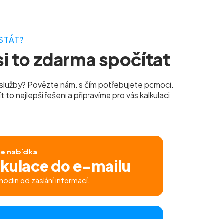
STÁT?
i to zdarma spočítat
služby? Povězte nám, s čím potřebujete pomoci.
to nejlepší řešení a připravíme pro vás kalkulaci
ne nabídka
lkulace do e-mailu
hodin od zaslání informací.