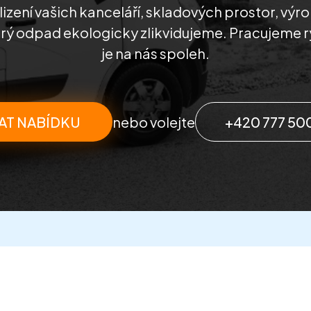
lizení vašich kanceláří, skladových prostor, výr
rý odpad ekologicky zlikvidujeme. Pracujeme ry
je na nás spoleh.
AT NABÍDKU
nebo volejte
+420 777 50