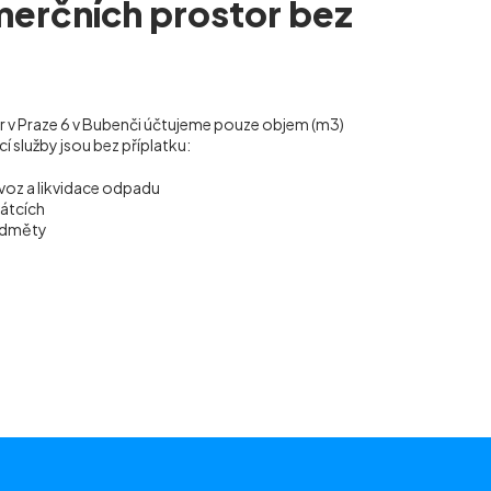
merčních prostor bez
or v Praze 6 v Bubenči účtujeme pouze objem (m
3
)
 služby jsou bez příplatku:
voz a likvidace odpadu
vátcích
ředměty