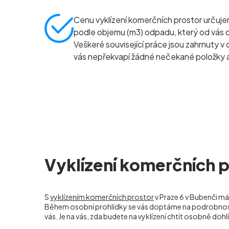
Cenu vyklízení komerčních prostor určuj
podle objemu (m
3
) odpadu, který od vás
Veškeré související práce jsou zahrnuty v 
vás nepřekvapí žádné nečekané položky a
Vyklízení komerčních p
S
vyklízením komerčních prostor
v Praze 6 v Bubenči má
Během osobní prohlídky se vás doptáme na podrobnosti 
vás. Je na vás, zda budete na vyklízení chtít osobně dohlí