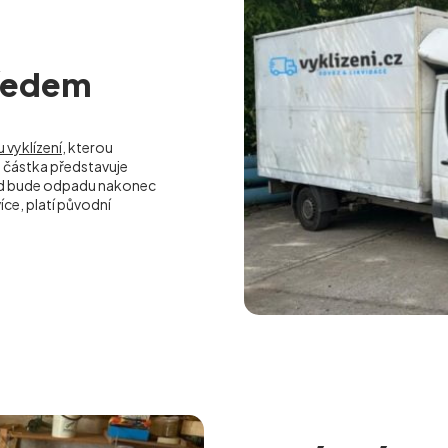
předem
 vyklízení
, kterou
částka představuje
kud bude odpadu nakonec
ce, platí původní