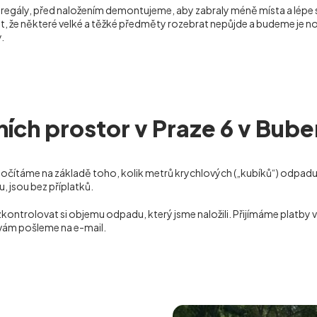
o regály, před naložením demontujeme, aby zabraly méně místa a lépe
, že některé velké a těžké předměty rozebrat nepůjde a budeme je nos
.
ích prostor v Praze 6 v Bube
počítáme na základě toho, kolik metrů krychlových („kubíků“) odpadu 
 jsou bez příplatků.
zkontrolovat si objemu odpadu, který jsme naložili. Přijímáme platby
 vám pošleme na e-mail.