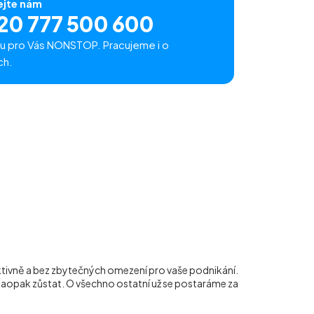
ejte nám
20 777 500 600
u pro Vás NONSTOP. Pracujeme i o
ch.
ektivně a bez zbytečných omezení pro vaše podnikání.
naopak zůstat. O všechno ostatní už se postaráme za