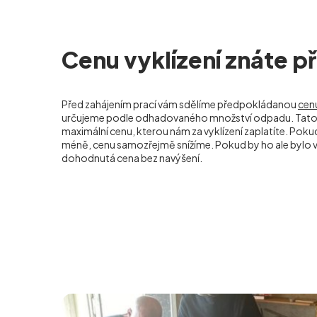
Cenu vyklízení znáte 
Před zahájením prací vám sdělíme předpokládanou
cenu
určujeme podle odhadovaného množství odpadu. Tato 
maximální cenu, kterou nám za vyklízení zaplatíte. Po
méně, cenu samozřejmě snížíme. Pokud by ho ale bylo ví
dohodnutá cena bez navýšení.