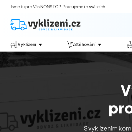
Jsme tu pro Vás NONSTOP. Pracujeme i o svátcích.
Vyklízení
Stěhování
Jak vyklízení probíhá?
Jak
probíhá?
Vyklízení pozůstalostí
Stěhování domácností
Vyklízení domů
Stěhování kanceláří
V
Vyklízení bytů
Vyklízení po povodních
pr
Vyklízení komerčních prostor
Vyklízení sklepů a garáží
Vyklízení zahrad
S vyklízením kom
Likvidace eternitu