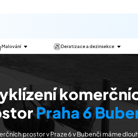
Malování
Deratizace a dezinsekce
Jak
probíhá?
Průběh
a
dezinsekce
Malování bytů
Deratizace
Malování domů
Dezinfekce
yklízení komerční
Malování kanceláří
Dezinsekce
Malování komerčních prostor
ostor
Praha 6 Bube
erčních prostor v Praze 6 v Bubenči máme dlouh