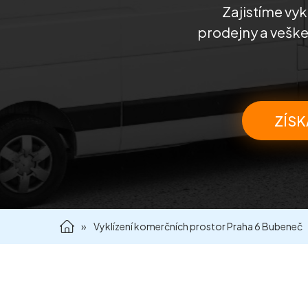
Zajistíme vyk
prodejny a veške
ZÍSK
»
Vyklízení komerčních prostor Praha 6 Bubeneč