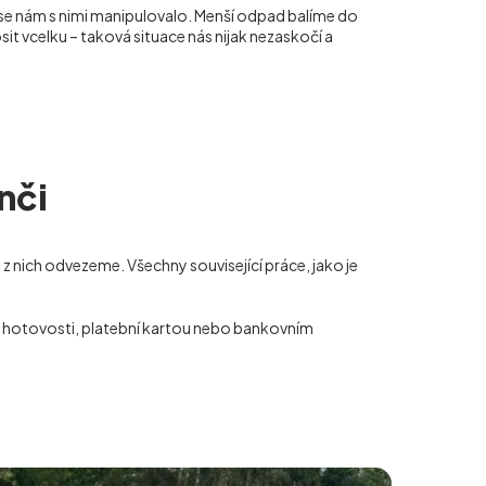
 se nám s nimi manipulovalo. Menší odpad balíme do
it vcelku – taková situace nás nijak nezaskočí a
nči
z nich odvezeme. Všechny související práce, jako je
 v hotovosti, platební kartou nebo bankovním