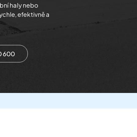
obní haly nebo
chle, efektivně a
0 600