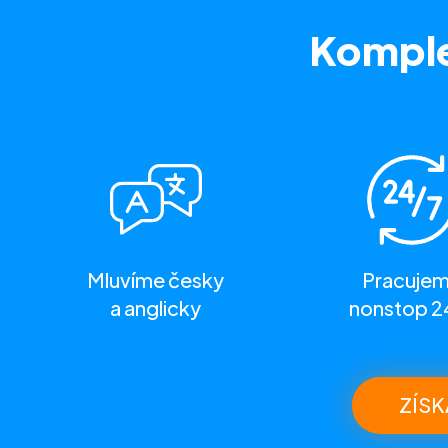
Komple
Mluvíme česky
Pracuje
a anglicky
nonstop 2
ZÍSK