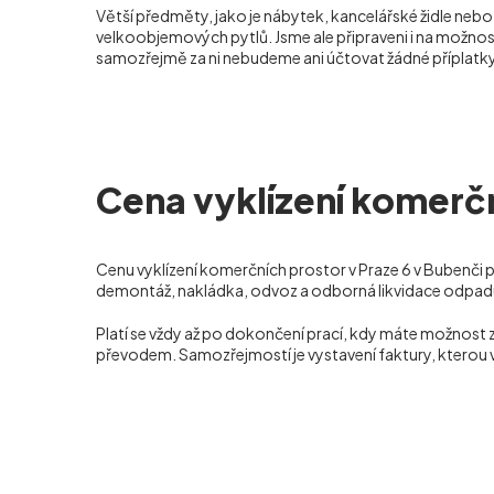
Větší předměty, jako je nábytek, kancelářské židle neb
velkoobjemových pytlů. Jsme ale připraveni i na možnost
samozřejmě za ni nebudeme ani účtovat žádné příplatky
Cena vyklízení komerčn
Cenu vyklízení komerčních prostor v Praze 6 v Bubenči 
demontáž, nakládka, odvoz a odborná likvidace odpadu,
Platí se vždy až po dokončení prací, kdy máte možnost 
převodem. Samozřejmostí je vystavení faktury, kterou