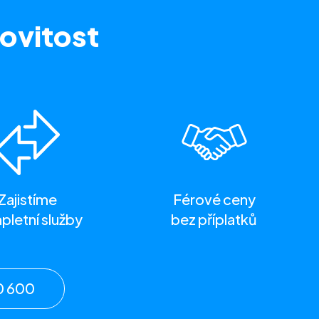
ovitost
Zajistíme
Férové ceny
letní služby
bez příplatků
0 600