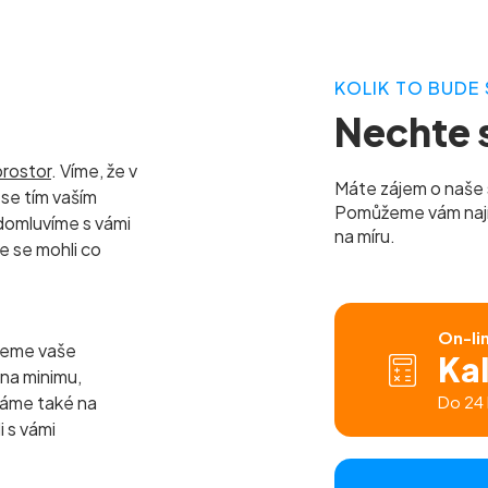
KOLIK TO BUDE 
Nechte s
prostor
. Víme, že v
Máte zájem o naše 
se tím vaším
Pomůžeme vám najít 
domluvíme s vámi
na míru.
e se mohli co
On-li
jeme vaše
Ka
 na minimu,
báme také na
Do 24 
i s vámi