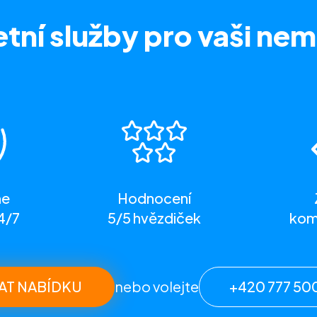
tní služby
pro vaši nem
me
Hodnocení
4/7
5/5 hvězdiček
komp
AT NABÍDKU
nebo volejte
+420 777 50