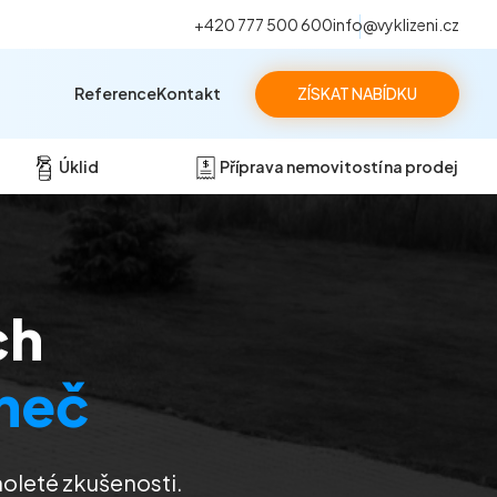
+420 777 500 600
info@vyklizeni.cz
Reference
Kontakt
ZÍSKAT NABÍDKU
Úklid
Příprava nemovitostí na prodej
ch
neč
oleté zkušenosti.