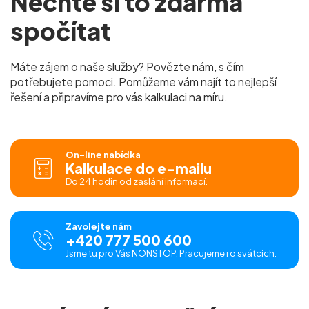
Nechte si to zdarma
spočítat
Máte zájem o naše služby? Povězte nám, s čím
potřebujete pomoci. Pomůžeme vám najít to nejlepší
řešení a připravíme pro vás kalkulaci na míru.
On-line nabídka
Kalkulace do e-mailu
Do 24 hodin od zaslání informací.
Zavolejte nám
+420 777 500 600
Jsme tu pro Vás NONSTOP. Pracujeme i o svátcích.