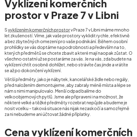
Vyklízení komerčních
prostor v Praze 7 v Libni
S
vyklízením komerčních prostor
v Praze 7 v Libni máme mnoho
let zkušeností. Víme, jak vaše prostory vyklidit rychle, efektivně
a bez zbytečných omezení pro vaše podnikání. Během osobní
prohlídky se vás doptáme na podrobnosti a především na to,
kterých předmětů se chcete zbavit a které mají naopak zůstat. O
všechno ostatní už se postaráme za vás. Je na vás, zda budete na
vyklízení chtít osobně dohlížet, nebo strávíte čas jinde a vrátíte
se až po dokončení vyklízení.
Větší předměty, jako je nábytek, kancelářské židle nebo regály,
před naložením demontujeme, aby zabraly méně místa a lépe se
nám s nimi manipulovalo. Menší odpad balíme do
velkoobjemových pytlů. Jsme ale připraveni i na možnost, že
některé velké a těžké předměty rozebrat nepůjde a budeme je
nosit vcelku – taková situace nás nijak nezaskočí a samozřejmě
za ni nebudeme ani účtovat žádné příplatky.
Cena vyklízení komerčních