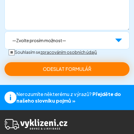
Souhlasím se
zpracováním osobních údajů
Nerozumíte některému z výrazů?
Přejděte do
našeho slovníku pojmů »