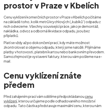
prostor v Praze v Kbelích
Cenu vyklízení komerčních prostor v Praze v Kbelích počítáme
na základě toho, kolik metrů krychlových („kubíků“) odpadu z
nich odvezeme. Všechny související práce, jako je demontáž,
nakládka, odvoz a odborná likvidace odpadu, jsou bez
příplatků.
Platí se vždy až po dokončení prací, kdy máte možnost
zkontrolovat si objemu odpadu, který jsme naložili. Přijímáme
platby v hotovosti, platební kartou nebo bankovním převodem.
Samozřejmostí je vystavení faktury, kterou vám pošleme na e-
mail.
Cenu vyklízení znáte
předem
Před zahájením prací vám sdělíme předpokládanou
cenu
vyklízení
, kterou určujeme podle odhadovaného množství
odpadu. Tato částka představuje maximální cenu, kterou nám