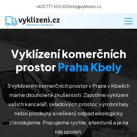
+420 777 500 600
info@vyklizeni.cz
Vyklízení komerčních
Vyklízení
prostor
Praha Kbely
Stěhování
S vyklízením komerčních prostor v Praze v Kbelích
Malování
máme dlouholeté zkušenosti. Zajistíme vyklizení
vašich kanceláří, skladových prostor, výrobní haly
Deratizace a dezinsekce
nebo prodejny a veškerý odpad ekologicky
zlikvidujeme. Pracujeme rychle, efektivně a je na
Úklid
nás spoleh.