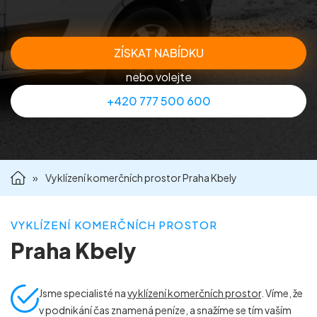
Příprava nemovitostí na prodej
ZÍSKAT NABÍDKU
Reference
nebo volejte
+420 777 500 600
Kontakt
»
Vyklízení komerčních prostor Praha Kbely
VYKLÍZENÍ KOMERČNÍCH PROSTOR
Praha Kbely
Jsme specialisté na
vyklízení komerčních prostor
. Víme, že
v podnikání čas znamená peníze, a snažíme se tím vaším