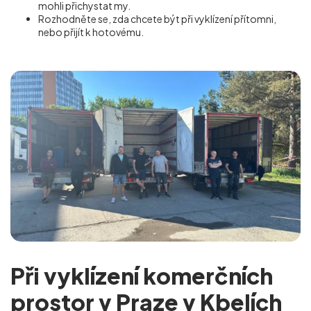
mohli přichystat my.
Rozhodněte se, zda chcete být při vyklízení přítomni,
nebo přijít k hotovému.
Při vyklízení komerčních
prostor v Praze v Kbelích