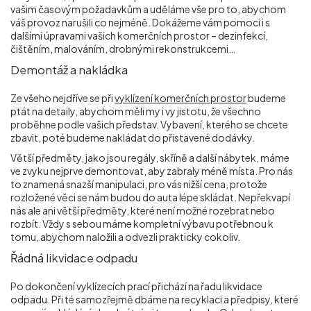
vašim časovým požadavkům a uděláme vše pro to, abychom
váš provoz narušili co nejméně. Dokážeme vám pomoci i s
dalšími úpravami vašich komerčních prostor – dezinfekcí,
čištěním, malováním, drobnými rekonstrukcemi…
Demontáž a nakládka
Ze všeho nejdříve se při
vyklízení komerčních prostor
budeme
ptát na detaily, abychom měli my i vy jistotu, že všechno
proběhne podle vašich představ. Vybavení, kterého se chcete
zbavit, poté budeme nakládat do přistavené dodávky.
Větší předměty, jako jsou regály, skříně a další nábytek, máme
ve zvyku nejprve demontovat, aby zabraly méně místa. Pro nás
to znamená snazší manipulaci, pro vás nižší cena, protože
rozložené věci se nám budou do auta lépe skládat. Nepřekvapí
nás ale ani větší předměty, které není možné rozebrat nebo
rozbít. Vždy s sebou máme kompletní výbavu potřebnou k
tomu, abychom naložili a odvezli prakticky cokoliv.
Řádná likvidace odpadu
Po dokončení vyklízecích prací přichází na řadu likvidace
odpadu. Při té samozřejmě dbáme na recyklaci a předpisy, které