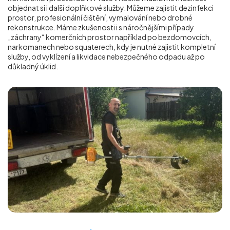
objednat si i další doplňkové služby. Můžeme zajistit dezinfekci
prostor, profesionální čištění, vymalování nebo drobné
rekonstrukce. Máme zkušenosti i s náročnějšími případy
„záchrany“ komerčních prostor například po bezdomovcích,
narkomanech nebo squaterech, kdy je nutné zajistit kompletní
služby, od vyklízení a likvidace nebezpečného odpadu až po
důkladný úklid.