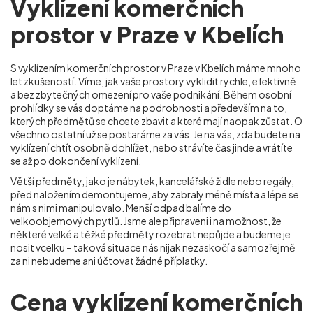
Vyklízení komerčních
prostor v Praze v Kbelích
S
vyklízením komerčních prostor
v Praze v Kbelích máme mnoho
let zkušeností. Víme, jak vaše prostory vyklidit rychle, efektivně
a bez zbytečných omezení pro vaše podnikání. Během osobní
prohlídky se vás doptáme na podrobnosti a především na to,
kterých předmětů se chcete zbavit a které mají naopak zůstat. O
všechno ostatní už se postaráme za vás. Je na vás, zda budete na
vyklízení chtít osobně dohlížet, nebo strávíte čas jinde a vrátíte
se až po dokončení vyklízení.
Větší předměty, jako je nábytek, kancelářské židle nebo regály,
před naložením demontujeme, aby zabraly méně místa a lépe se
nám s nimi manipulovalo. Menší odpad balíme do
velkoobjemových pytlů. Jsme ale připraveni i na možnost, že
některé velké a těžké předměty rozebrat nepůjde a budeme je
nosit vcelku – taková situace nás nijak nezaskočí a samozřejmě
za ni nebudeme ani účtovat žádné příplatky.
Cena vyklízení komerčních