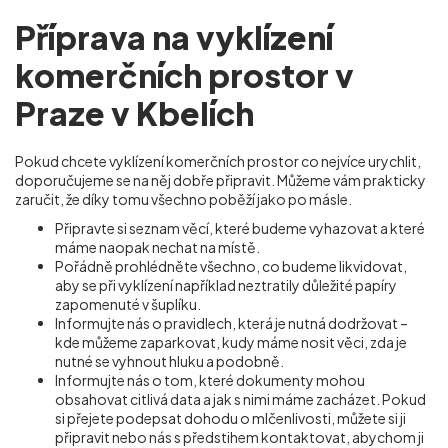
Příprava na vyklízení
komerčních prostor v
Praze v Kbelích
Pokud chcete vyklízení komerčních prostor co nejvíce urychlit,
doporučujeme se na něj dobře připravit. Můžeme vám prakticky
zaručit, že díky tomu všechno poběží jako po másle.
Připravte si seznam věcí, které budeme vyhazovat a které
máme naopak nechat na místě.
Pořádně prohlédněte všechno, co budeme likvidovat,
aby se při vyklízení například neztratily důležité papíry
zapomenuté v šuplíku.
Informujte nás o pravidlech, která je nutná dodržovat –
kde můžeme zaparkovat, kudy máme nosit věci, zda je
nutné se vyhnout hluku a podobně.
Informujte nás o tom, které dokumenty mohou
obsahovat citlivá data a jak s nimi máme zacházet. Pokud
si přejete podepsat dohodu o mlčenlivosti, můžete si ji
připravit nebo nás s předstihem kontaktovat, abychom ji