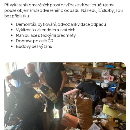
Při vyklízení komerčních prostor v Praze v Kbelích účtujeme
pouze objem (m
3
) odvezeného odpadu. Následující služby jsou
bez příplatku:
Demontáž, pytlování, odvoz a likvidace odpadu
Vyklízení o víkendech a svátcích
Manipulace s těžkými předměty
Doprava po celé ČR
Budovy bez výtahu