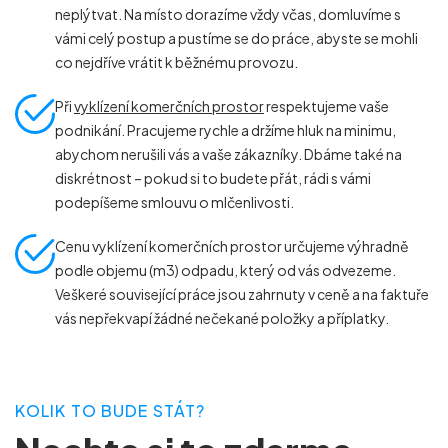
neplýtvat. Na místo dorazíme vždy včas, domluvíme s
vámi celý postup a pustíme se do práce, abyste se mohli
co nejdříve vrátit k běžnému provozu.
Při
vyklízení komerčních prostor
respektujeme vaše
podnikání. Pracujeme rychle a držíme hluk na minimu,
abychom nerušili vás a vaše zákazníky. Dbáme také na
diskrétnost – pokud si to budete přát, rádi s vámi
podepíšeme smlouvu o mlčenlivosti.
Cenu vyklízení komerčních prostor určujeme výhradně
podle objemu (m
3
) odpadu, který od vás odvezeme.
Veškeré související práce jsou zahrnuty v ceně a na faktuře
vás nepřekvapí žádné nečekané položky a příplatky.
KOLIK TO BUDE STÁT?