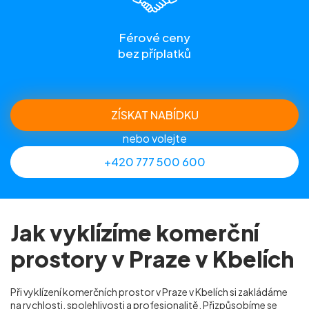
Férové ceny
bez příplatků
ZÍSKAT NABÍDKU
nebo volejte
+420 777 500 600
Jak vyklízíme komerční
prostory v Praze v Kbelích
Při vyklízení komerčních prostor v Praze v Kbelích si zakládáme
na rychlosti, spolehlivosti a profesionalitě. Přizpůsobíme se