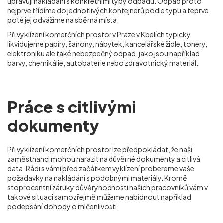
upravují nakládání s konkrétními typy odpadu. Odpad proto
nejprve třídíme do jednotlivých kontejnerů podle typu a teprve
poté jej odvážíme na sběrná místa.
Při vyklízení komerčních prostor v Praze v Kbelích typicky
likvidujeme papíry, šanony, nábytek, kancelářské židle, tonery,
elektroniku ale také nebezpečný odpad, jako jsou například
barvy, chemikálie, autobaterie nebo zdravotnický materiál.
Práce s citlivými
dokumenty
Při vyklízení komerčních prostor lze předpokládat, že naši
zaměstnanci mohou narazit na důvěrné dokumenty a citlivá
data. Rádi s vámi před začátkem
vyklízení
probereme vaše
požadavky na nakládání s podobnými materiály. Kromě
stoprocentní záruky důvěryhodnosti našich pracovníků vám v
takové situaci samozřejmě můžeme nabídnout například
podepsání dohody o mlčenlivosti.