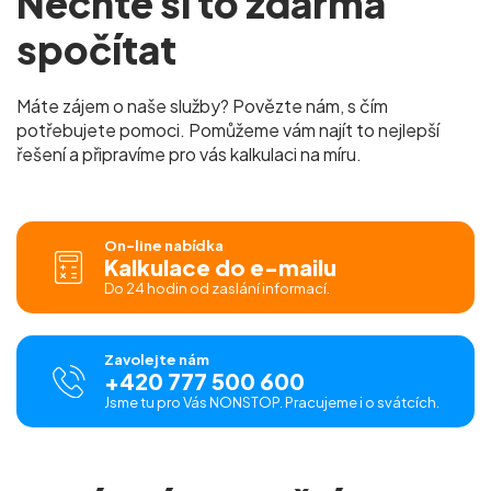
Nechte si to zdarma
spočítat
Máte zájem o naše služby? Povězte nám, s čím
potřebujete pomoci. Pomůžeme vám najít to nejlepší
řešení a připravíme pro vás kalkulaci na míru.
On-line nabídka
Kalkulace do e-mailu
Do 24 hodin od zaslání informací.
Zavolejte nám
+420 777 500 600
Jsme tu pro Vás NONSTOP. Pracujeme i o svátcích.