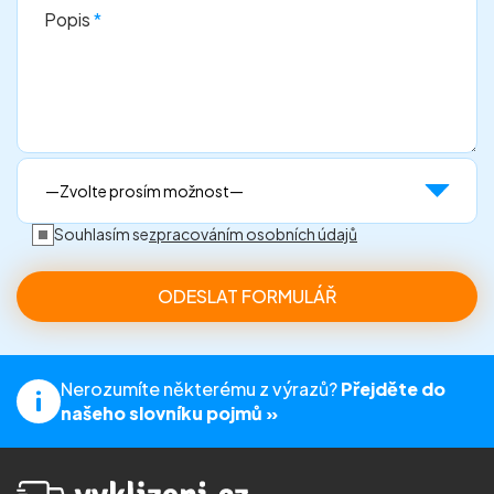
Popis
*
Souhlasím se
zpracováním osobních údajů
Nerozumíte některému z výrazů?
Přejděte do
našeho slovníku pojmů »