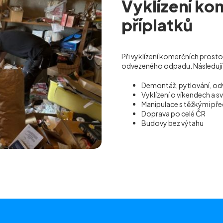
Vyklízení ko
příplatků
Při vyklízení komerčních prost
odvezeného odpadu. Následující
Demontáž, pytlování, od
Vyklízení o víkendech a s
Manipulace s těžkými p
Doprava po celé ČR
Budovy bez výtahu