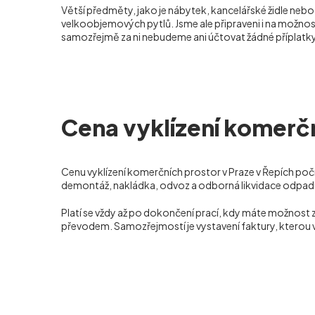
Větší předměty, jako je nábytek, kancelářské židle neb
velkoobjemových pytlů. Jsme ale připraveni i na možnost
samozřejmě za ni nebudeme ani účtovat žádné příplatky
Cena vyklízení komerčn
Cenu vyklízení komerčních prostor v Praze v Řepích poč
demontáž, nakládka, odvoz a odborná likvidace odpadu,
Platí se vždy až po dokončení prací, kdy máte možnost 
převodem. Samozřejmostí je vystavení faktury, kterou