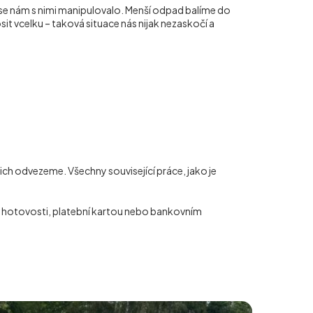
 se nám s nimi manipulovalo. Menší odpad balíme do
it vcelku – taková situace nás nijak nezaskočí a
ich odvezeme. Všechny související práce, jako je
 v hotovosti, platební kartou nebo bankovním