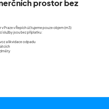
merčních prostor bez
or v Praze v Řepích účtujeme pouze objem (m
3
)
 služby jsou bez příplatku:
voz a likvidace odpadu
vátcích
ředměty