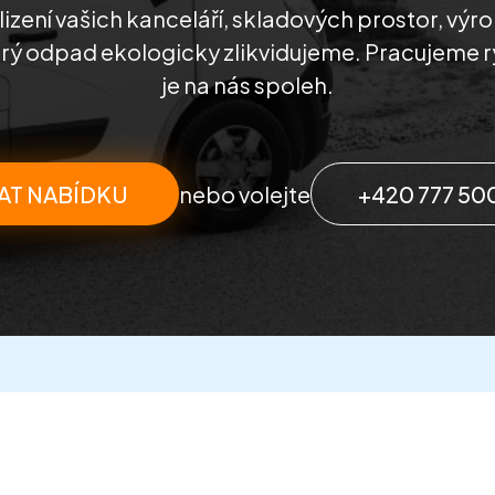
lizení vašich kanceláří, skladových prostor, výr
rý odpad ekologicky zlikvidujeme. Pracujeme ry
je na nás spoleh.
AT NABÍDKU
nebo volejte
+420 777 50