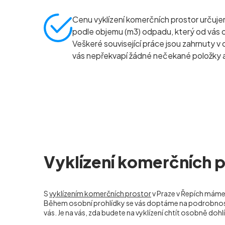
Cenu vyklízení komerčních prostor určuj
podle objemu (m
3
) odpadu, který od vás
Veškeré související práce jsou zahrnuty v 
vás nepřekvapí žádné nečekané položky a
Vyklízení komerčních p
S
vyklízením komerčních prostor
v Praze v Řepích máme 
Během osobní prohlídky se vás doptáme na podrobnosti 
vás. Je na vás, zda budete na vyklízení chtít osobně dohlí