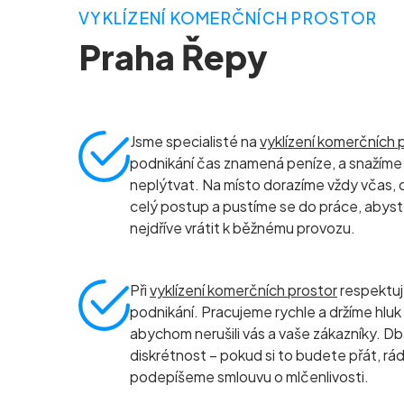
VYKLÍZENÍ KOMERČNÍCH PROSTOR
Praha Řepy
Jsme specialisté na
vyklízení komerčních 
podnikání čas znamená peníze, a snažíme 
neplýtvat. Na místo dorazíme vždy včas, 
celý postup a pustíme se do práce, abyst
nejdříve vrátit k běžnému provozu.
Při
vyklízení komerčních prostor
respektu
podnikání. Pracujeme rychle a držíme hluk
abychom nerušili vás a vaše zákazníky. D
diskrétnost – pokud si to budete přát, rád
podepíšeme smlouvu o mlčenlivosti.