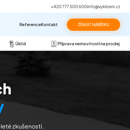
+420 777 500 600
info@vyklizeni.cz
Reference
Kontakt
ZÍSKAT NABÍDKU
Úklid
Příprava nemovitostí na prodej
ch
y
leté zkušenosti.