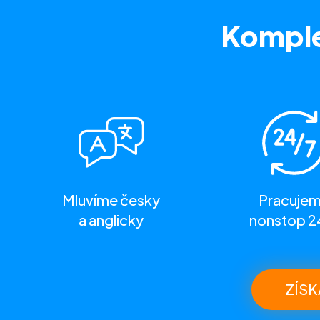
Komple
Mluvíme česky
Pracuje
a anglicky
nonstop 2
ZÍSK