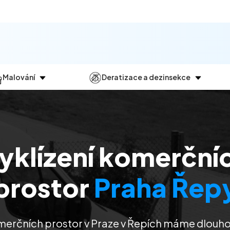
Malování
Deratizace a dezinsekce
Jak
probíhá?
Průběh
a
dezinsekce
Malování bytů
Deratizace
Malování domů
Dezinfekce
yklízení komerční
Malování kanceláří
Dezinsekce
Malování komerčních prostor
prostor
Praha Řep
merčních prostor v Praze v Řepích máme dlouho