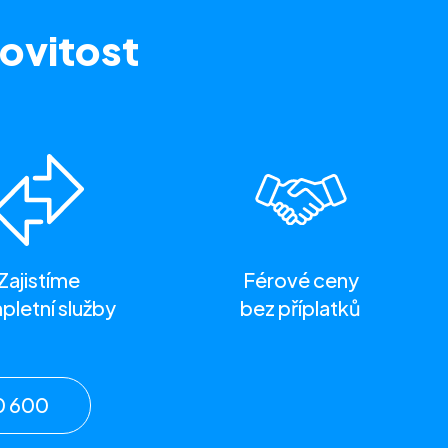
ovitost
Zajistíme
Férové ceny
letní služby
bez příplatků
0 600