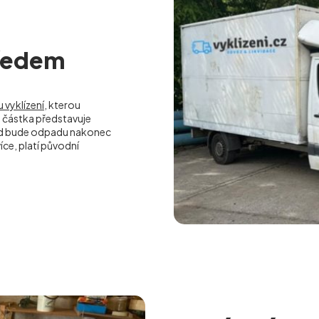
předem
 vyklízení
, kterou
částka představuje
kud bude odpadu nakonec
ce, platí původní