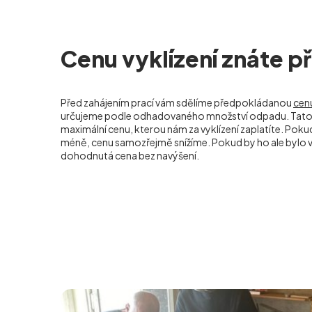
Cenu vyklízení znáte 
Před zahájením prací vám sdělíme předpokládanou
cenu
určujeme podle odhadovaného množství odpadu. Tato 
maximální cenu, kterou nám za vyklízení zaplatíte. Po
méně, cenu samozřejmě snížíme. Pokud by ho ale bylo ví
dohodnutá cena bez navýšení.