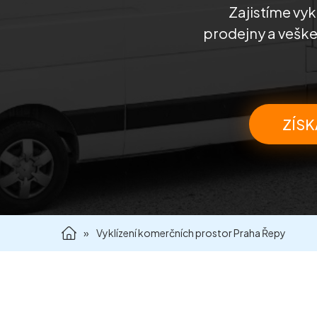
Zajistíme vyk
prodejny a veške
ZÍSK
»
Vyklízení komerčních prostor Praha Řepy