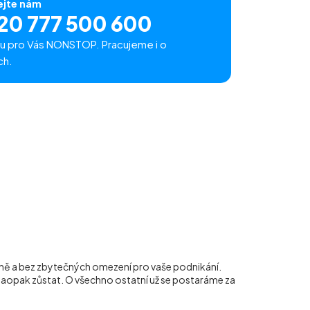
ejte nám
20 777 500 600
u pro Vás NONSTOP. Pracujeme i o
ch.
ivně a bez zbytečných omezení pro vaše podnikání.
naopak zůstat. O všechno ostatní už se postaráme za