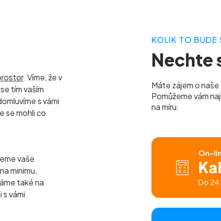
KOLIK TO BUDE 
Nechte s
prostor
. Víme, že v
Máte zájem o naše 
se tím vaším
Pomůžeme vám najít 
domluvíme s vámi
na míru.
e se mohli co
On-li
jeme vaše
Ka
 na minimu,
báme také na
Do 24 
i s vámi