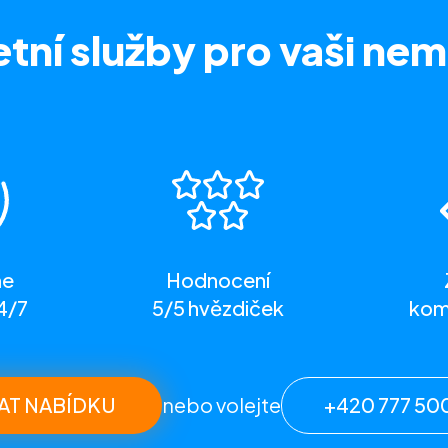
tní služby
pro vaši nem
me
Hodnocení
4/7
5/5 hvězdiček
komp
AT NABÍDKU
nebo volejte
+420 777 50