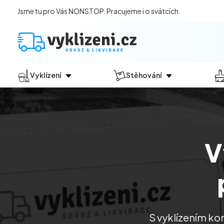
Jsme tu pro Vás NONSTOP. Pracujeme i o svátcích.
Vyklízení
Stěhování
Jak vyklízení probíhá?
Jak
probíhá?
Vyklízení pozůstalostí
Stěhování domácností
Vyklízení domů
Stěhování kanceláří
V
Vyklízení bytů
Vyklízení po povodních
Vyklízení komerčních prostor
Vyklízení sklepů a garáží
Vyklízení zahrad
S vyklízením ko
Likvidace eternitu