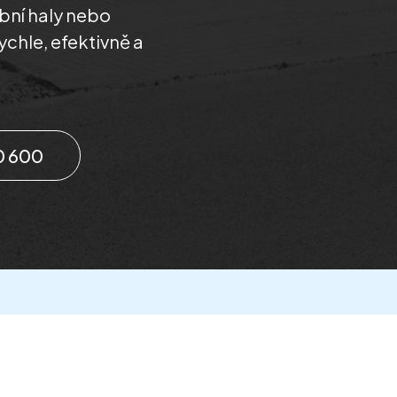
obní haly nebo
chle, efektivně a
0 600