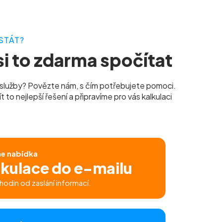
STÁT?
i to zdarma spočítat
služby? Povězte nám, s čím potřebujete pomoci.
to nejlepší řešení a připravíme pro vás kalkulaci
ne nabídka
lkulace do e-mailu
hodin od zaslání informací.