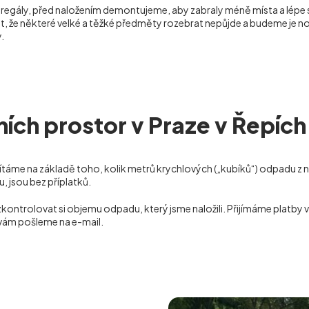
o regály, před naložením demontujeme, aby zabraly méně místa a lépe
, že některé velké a těžké předměty rozebrat nepůjde a budeme je nos
.
ích prostor v Praze v Řepích
ítáme na základě toho, kolik metrů krychlových („kubíků“) odpadu z n
 jsou bez příplatků.
zkontrolovat si objemu odpadu, který jsme naložili. Přijímáme platby
 vám pošleme na e-mail.