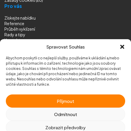
Pro vás
Získejte nabídku
Reference
Průběh vyklízení
Rady a tipy
Kontakt
Sledujte nás
Spravovat Souhlas
Abychom poskytli co nejlepší služby, používáme k ukládání a/nebo
přístupu k informacím o zařízení, technologie jako jsou soubory
cookies. Souhlas s těmito technologiemi nám umožní zpracovávat
údaje, jako je chování při procházení nebo jedinečná ID na tomto
webu. Nesouhlas nebo odvolání souhlasu může nepříznivě ovlivnit
© 2026 Vyklizeni.cz (
mapa stránek
)
určité vlastnosti a funkce.
Designed by
MEDIA ENERGY
Příjmout
Chráněno službou
reCAPTCHA
Ochrana soukromí
-
Smluvní podmínky
Odmítnout
Zobrazit předvolby
Zavolejte nám