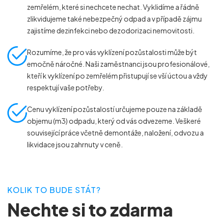
zemřelém, které si nechcete nechat. Vyklidíme a řádně
zlikvidujeme také nebezpečný odpad a v případě zájmu
zajistíme dezinfekci nebo dezodorizaci nemovitosti.
Rozumíme, že pro vás vyklízení pozůstalosti může být
emočně náročné. Naši zaměstnanci jsou profesionálové,
kteří k vyklízení po zemřelém přistupují se vší úctou a vždy
respektují vaše potřeby.
Cenu vyklízení pozůstalostí určujeme pouze na základě
objemu (m
3
) odpadu, který od vás odvezeme. Veškeré
související práce včetně demontáže, naložení, odvozu a
likvidace jsou zahrnuty v ceně.
KOLIK TO BUDE STÁT?
Nechte si to zdarma