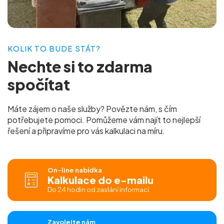
KOLIK TO BUDE STÁT?
Nechte si to
zdarma
spočítat
Máte zájem o naše služby? Povězte nám, s čím
potřebujete pomoci. Pomůžeme vám najít to nejlepší
řešení a připravíme pro vás
kalkulaci na míru.
On-line nabídka
Kalkulace do e-mailu
Do 24 hodin od zaslání informací.
Zavolejte nám