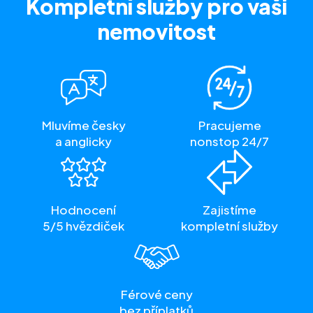
Kompletní služby
pro vaši
nemovitost
Mluvíme česky
Pracujeme
a anglicky
nonstop 24/7
Hodnocení
Zajistíme
5/5 hvězdiček
kompletní služby
Férové ceny
bez příplatků