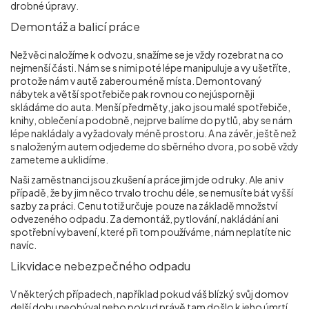
drobné úpravy.
Demontáž a balicí práce
Než věci naložíme k odvozu, snažíme se je vždy rozebrat na co
nejmenší části. Nám se s nimi poté lépe manipuluje a vy ušetříte,
protože nám v autě zaberou méně místa. Demontovaný
nábytek a větší spotřebiče pak rovnou co nejúsporněji
skládáme do auta. Menší předměty, jako jsou malé spotřebiče,
knihy, oblečení a podobně, nejprve balíme do pytlů, aby se nám
lépe nakládaly a vyžadovaly méně prostoru. A na závěr, ještě než
s naloženým autem odjedeme do sběrného dvora, po sobě vždy
zameteme a uklidíme.
Naši zaměstnanci jsou zkušení a práce jim jde od ruky. Ale ani v
případě, že by jim něco trvalo trochu déle, se nemusíte bát vyšší
sazby za práci. Cenu totiž určuje pouze na základě množství
odvezeného odpadu. Za demontáž, pytlování, nakládání ani
spotřební vybavení, které při tom používáme, nám neplatíte nic
navíc.
Likvidace nebezpečného odpadu
V některých případech, například pokud váš blízký svůj domov
delší dobu neobýval nebo pokud právě tam došlo k jeho úmrtí,