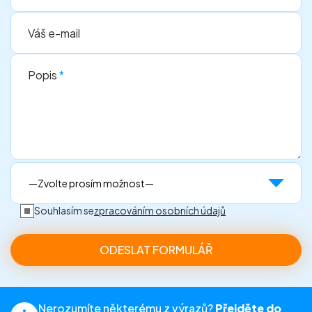
Váš e-mail
Popis
*
Souhlasím se
zpracováním osobních údajů
Nerozumíte některému z výrazů?
Přejděte do