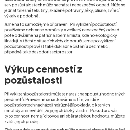
se v pozůstalostech může nacházet nebezpečný odpad. Může se
jednat tělesné tekutiny, zkažené potraviny, léky, plísně, zvířecí
výkaly a podobně.
Jsme na to samozřejmě připraveni. Při vyklízení pozůstalostí
používáme ochranné pomůcky a veškerý nebezpečný odpad
poté odvážíme na patřičná sběrná místa, kde ho ekologicky
likvidují. V těchto situacích vždy doporučujeme po vyklizení
pozůstalosti provést také důkladné čištění a dezinfekci,
případně také dezodorizaci prostor.
Výkup cenností z
pozůstalosti
Při vyklízení pozůstalosti můžete narazit na spoustu hodnotných
předmětů. Pravidelně se setkáváme i s tím, že lidé v
pozůstalostech nacházejí nejrůznější poklady, o kterých
mnohdy ani nevěděli, že je jejich blízký vlastnil. Pokud pro vás
tyto cennosti nemají citovou ani sběratelskou hodnotu, můžete
zvážit jejich prodej.
Zisk z prodeje cenností vám pak může pomoci alespoň částečně