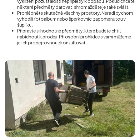
vyklízení pozůstalosti nepřipletly k odpadu. Pokud chcete
některé předměty darovat, shromážděte je také zvlášť.
Prohlédněte skutečně všechny prostory. Neradi bychom
vyhodili fotoalbum nebo šperkovnici zapomenutou v
šuplíku.
Připravte si hodnotné předměty, které budete chtít
nabídnout k prodeji. Při osobní prohlídce s vámi můžeme
jejich prodej rovnou zkonzultovat.