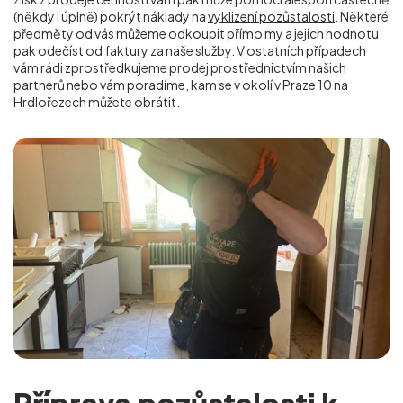
(někdy i úplně) pokrýt náklady na
vyklizení pozůstalosti
. Některé
předměty od vás můžeme odkoupit přímo my a jejich hodnotu
pak odečíst od faktury za naše služby. V ostatních případech
vám rádi zprostředkujeme prodej prostřednictvím našich
partnerů nebo vám poradíme, kam se v okolí v Praze 10 na
Hrdlořezech
můžete obrátit.
Příprava pozůstalosti k