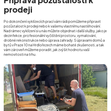
prodeji
Po dokončení vyklízecích prací vám rádi pomůžeme připravit
pozůstalost k prodeji nebo k vašemu vlastnímu nastěhování.
Nad rámec vyklízení si u nás můžete objednat i další služby, jako je
dezinfekce, profesionální vyčištění prostoru, vymalování,
drobné rekonstrukce nebo úprava zahrady. S úpravami domů a
bytů v Praze 10 na Hrdlořezech
máme bohaté zkušenosti, a tak
vám zároveň můžeme poradit, jak zvýšit hodnotu vaší
nemovitosti na trhu.