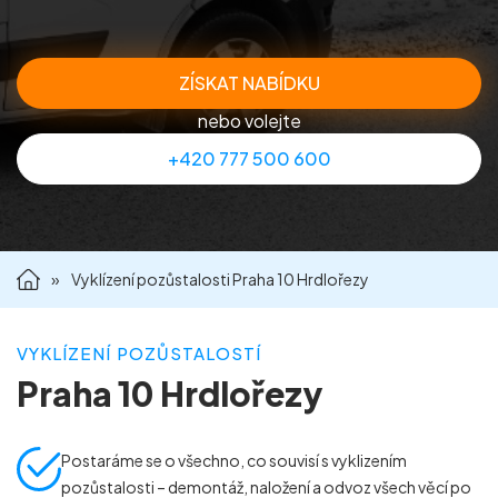
Příprava nemovitostí na prodej
ZÍSKAT NABÍDKU
Reference
nebo volejte
+420 777 500 600
Kontakt
»
Vyklízení pozůstalosti Praha 10 Hrdlořezy
VYKLÍZENÍ POZŮSTALOSTÍ
Praha 10 Hrdlořezy
Postaráme se o všechno, co souvisí s vyklizením
pozůstalosti – demontáž, naložení a odvoz všech věcí po