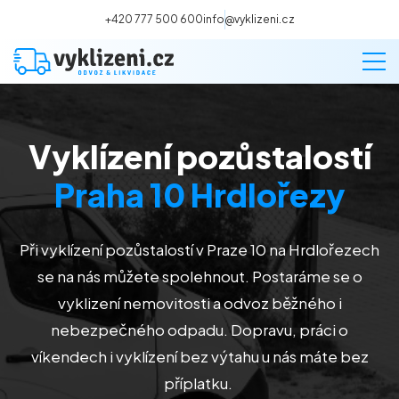
+420 777 500 600
info@vyklizeni.cz
Vyklízení pozůstalostí
Vyklízení
Praha 10 Hrdlořezy
Stěhování
Při vyklízení pozůstalostí
v Praze 10 na Hrdlořezech
Malování
se na nás můžete spolehnout. Postaráme se o
vyklizení nemovitosti a odvoz běžného i
Deratizace a dezinsekce
nebezpečného odpadu. Dopravu, práci o
víkendech i vyklízení bez výtahu u nás máte bez
Úklid
příplatku.