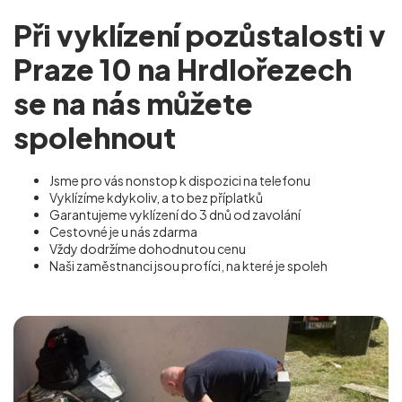
Při vyklízení pozůstalosti v
Praze 10 na Hrdlořezech
se na nás můžete
spolehnout
Jsme pro vás nonstop k dispozici na telefonu
Vyklízíme kdykoliv, a to bez příplatků
Garantujeme vyklízení do 3 dnů od zavolání
Cestovné je u nás zdarma
Vždy dodržíme dohodnutou cenu
Naši zaměstnanci jsou profíci, na které je spoleh