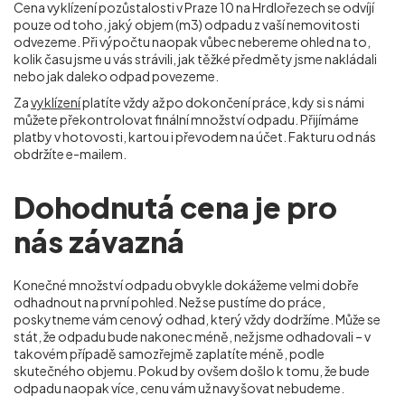
Cena vyklízení pozůstalosti v Praze 10 na Hrdlořezech
se odvíjí
pouze od toho, jaký objem (m
3
) odpadu z vaší nemovitosti
odvezeme. Při výpočtu naopak vůbec nebereme ohled na to,
kolik času jsme u vás strávili, jak těžké předměty jsme nakládali
nebo jak daleko odpad povezeme.
Za
vyklízení
platíte vždy až po dokončení práce, kdy si s námi
můžete překontrolovat finální množství odpadu. Přijímáme
platby v hotovosti, kartou i převodem na účet. Fakturu od nás
obdržíte e-mailem.
Dohodnutá cena je pro
nás závazná
Konečné množství odpadu obvykle dokážeme velmi dobře
odhadnout na první pohled. Než se pustíme do práce,
poskytneme vám cenový odhad, který vždy dodržíme. Může se
stát, že odpadu bude nakonec méně, než jsme odhadovali – v
takovém případě samozřejmě zaplatíte méně, podle
skutečného objemu. Pokud by ovšem došlo k tomu, že bude
odpadu naopak více, cenu vám už navyšovat nebudeme.