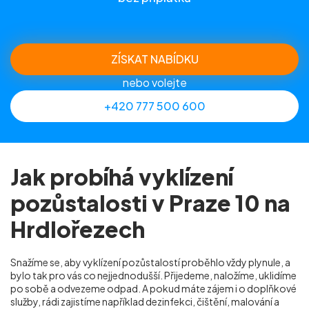
ZÍSKAT NABÍDKU
nebo volejte
+420 777 500 600
Jak probíhá vyklízení
pozůstalosti v Praze 10 na
Hrdlořezech
Snažíme se, aby vyklízení pozůstalostí proběhlo vždy plynule, a
bylo tak pro vás co nejjednodušší. Přijedeme, naložíme, uklidíme
po sobě a odvezeme odpad. A pokud máte zájem i o doplňkové
služby, rádi zajistíme například dezinfekci, čištění, malování a