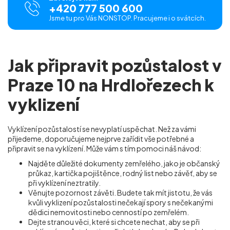
+420 777 500 600
Jsme tu pro Vás NONSTOP. Pracujeme i o svátcích.
Jak připravit pozůstalost v
Praze 10 na Hrdlořezech k
vyklizení
Vyklízení pozůstalostí se nevyplatí uspěchat. Než za vámi
přijedeme, doporučujeme nejprve zařídit vše potřebné a
připravit se na vyklízení. Může vám s tím pomoci náš návod:
Najděte důležité dokumenty zemřelého, jako je občanský
průkaz, kartička pojištěnce, rodný list nebo závěť, aby se
při vyklízení neztratily.
Věnujte pozornost závěti. Budete tak mít jistotu, že vás
kvůli vyklizení pozůstalosti nečekají spory s nečekanými
dědici nemovitosti nebo cenností po zemřelém.
Dejte stranou věci, které si chcete nechat, aby se při