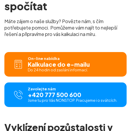
spočítat
Máte zájem o naše služby? Povězte nám, s čím
potřebujete pomoci. Pomůžeme vám najít to nejlepší
řešení a připravíme pro vás kalkulaci na míru.
On-line nabídka
Kalkulace do e-mailu
Do 24 hodin od zaslání informací.
Zavolejte nám
+420 777 500 600
Jsme tu pro Vás NONSTOP. Pracujeme i o svátcích.
Vyklízení pozůstalosti v