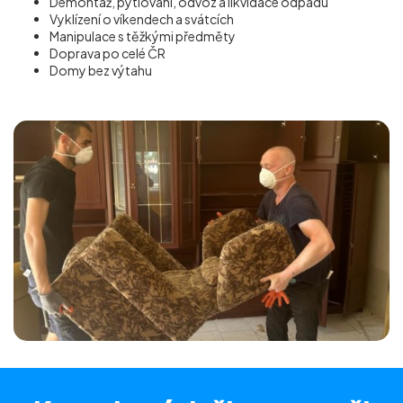
Demontáž, pytlování, odvoz a likvidace odpadu
Vyklízení o víkendech a svátcích
Manipulace s těžkými předměty
Doprava po celé ČR
Domy bez výtahu