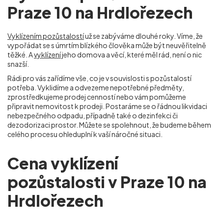
Praze 10 na Hrdlořezech
Vyklízením pozůstalostí
už se zabýváme dlouhé roky. Víme, že
vypořádat se s úmrtím blízkého člověka může být neuvěřitelně
těžké. A
vyklízení
jeho domova a věcí, které měl rád, není o nic
snazší.
Rádi pro vás zařídíme vše, co je v souvislosti s pozůstalostí
potřeba. Vyklidíme a odvezeme nepotřebné předměty,
zprostředkujeme prodej cenností nebo vám pomůžeme
připravit nemovitost k prodeji. Postaráme se o řádnou likvidaci
nebezpečného odpadu, případně také o dezinfekci či
dezodorizaci prostor. Můžete se spolehnout, že budeme během
celého procesu ohleduplní k vaší náročné situaci.
Cena vyklízení
pozůstalosti v Praze 10 na
Hrdlořezech