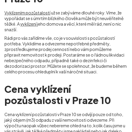
Vyklízením pozůstalostí
už se zabýváme dlouhé roky. Víme, že
vypořádat se s úmrtím blízkého člověka může být neuvěřitelně
těžké. A
vyklízení
jeho domova a věcí, které měl rád, není o nic
snazší.
Rádi pro vás zařídíme vše, co je v souvislosti s pozůstalostí
potřeba. Vyklidíme a odvezeme nepotřebné předměty,
zprostředkujeme prodej cenností nebo vám pomůžeme
připravit nemovitost k prodeji. Postaráme se o řádnou likvidaci
nebezpečného odpadu, případně také o dezinfekci či
dezodorizaci prostor. Můžete se spolehnout, že budeme během
celého procesu ohleduplní k vaší náročné situaci.
Cena vyklízení
pozůstalosti v Praze 10
Cena vyklízení pozůstalosti v Praze 10
se odvíjí pouze od toho,
jaký objem (m
3
) odpadu z vaší nemovitosti odvezeme. Při
výpočtu naopak vůbec nebereme ohled na to, kolik času jsme u
vás strávili, jak těžké předměty jsme nakládali nebo jak daleko