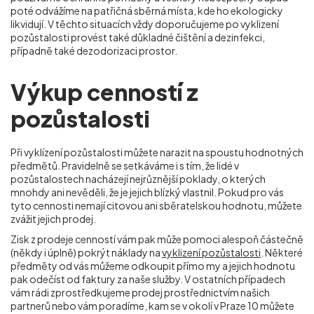
poté odvážíme na patřičná sběrná místa, kde ho ekologicky
likvidují. V těchto situacích vždy doporučujeme po vyklizení
pozůstalosti provést také důkladné čištění a dezinfekci,
případně také dezodorizaci prostor.
Výkup cenností z
pozůstalosti
Při vyklízení pozůstalosti můžete narazit na spoustu hodnotných
předmětů. Pravidelně se setkáváme i s tím, že lidé v
pozůstalostech nacházejí nejrůznější poklady, o kterých
mnohdy ani nevěděli, že je jejich blízký vlastnil. Pokud pro vás
tyto cennosti nemají citovou ani sběratelskou hodnotu, můžete
zvážit jejich prodej.
Zisk z prodeje cenností vám pak může pomoci alespoň částečně
(někdy i úplně) pokrýt náklady na
vyklizení pozůstalosti
. Některé
předměty od vás můžeme odkoupit přímo my a jejich hodnotu
pak odečíst od faktury za naše služby. V ostatních případech
vám rádi zprostředkujeme prodej prostřednictvím našich
partnerů nebo vám poradíme, kam se v okolí v Praze 10
můžete