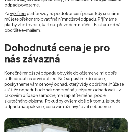
odpad povezeme.
Za
vyklízení
platíte vždy až po dokončení práce, kdy si s námi
můžete překontrolovat finální množství odpadu. Přijímáme
platby v hotovosti, kartou i převodem na účet. Fakturu od nás
obdržíte e-mailem.
Dohodnutá cena je pro
nás závazná
Konečné množství odpadu obvykle dokážeme velmi dobře
odhadnout na první pohled. Než se pustíme do práce,
poskytneme vám cenový odhad, který vždy dodržíme. Může se
stát, že odpadu bude nakonec méně, než jsme odhadovali – v
takovém případě samozřejmě zaplatíte méně, podle
skutečného objemu. Pokud by ovšem došlo k tomu, že bude
odpadu naopak více, cenu vám už navyšovat nebudeme.