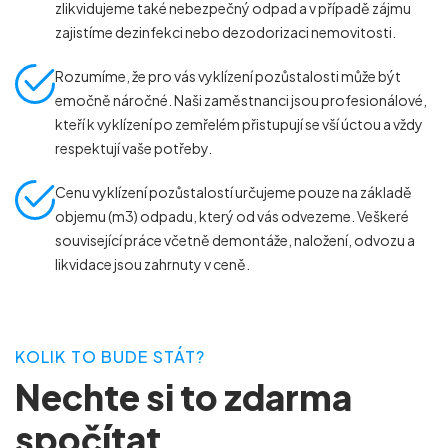
zlikvidujeme také nebezpečný odpad a v případě zájmu
zajistíme dezinfekci nebo dezodorizaci nemovitosti.
Rozumíme, že pro vás vyklízení pozůstalosti může být
emočně náročné. Naši zaměstnanci jsou profesionálové,
kteří k vyklízení po zemřelém přistupují se vší úctou a vždy
respektují vaše potřeby.
Cenu vyklízení pozůstalostí určujeme pouze na základě
objemu (m
3
) odpadu, který od vás odvezeme. Veškeré
související práce včetně demontáže, naložení, odvozu a
likvidace jsou zahrnuty v ceně.
KOLIK TO BUDE STÁT?
Nechte si to zdarma
spočítat