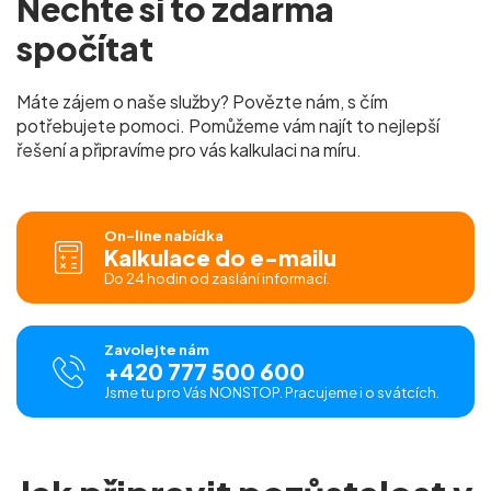
Nechte si to
zdarma
spočítat
Máte zájem o naše služby? Povězte nám, s čím
potřebujete pomoci. Pomůžeme vám najít to nejlepší
řešení a připravíme pro vás
kalkulaci na míru.
On-line nabídka
Kalkulace do e-mailu
Do 24 hodin od zaslání informací.
Zavolejte nám
+420 777 500 600
Jsme tu pro Vás NONSTOP. Pracujeme i o svátcích.