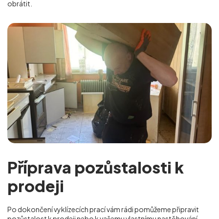
obrátit.
Příprava pozůstalosti k
prodeji
Po dokončení vyklízecích prací vám rádi pomůžeme připravit
pozůstalost k prodeji nebo k vašemu vlastnímu nastěhování.