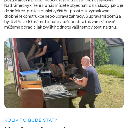
Nad rámec vyklízení si u nás můžete objednat i další služby, jako je
dezinfekce, profesionální vyčištění prostoru, vymalování,
drobné rekonstrukce nebo úprava zahrady. S úpravami domů a
bytů v Praze 10
máme bohaté zkušenosti, a tak vám zároveň
můžeme poradit, jak zvýšit hodnotu vaší nemovitosti na trhu.
KOLIK TO BUDE STÁT?