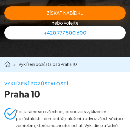
Příprava nemovitostí na prodej
ZÍSKAT NABÍDKU
nebo volejte
Reference
+420 777 500 600
Kontakt
»
Vyklízení pozůstalosti Praha 10
VYKLÍZENÍ POZŮSTALOSTÍ
Praha 10
Postaráme se o všechno, co souvisí s vyklizením
pozůstalosti – demontáž, naložení a odvoz všech věcí po
zemřelém, které si nechcete nechat. Vyklidíme a řádně