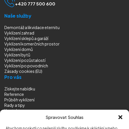
+420 777 500 600
Naše služby
Demontáž a likvidace eternitu
Vyklízení zahrad
Vyklízení sklepů a garáží
Vyklízení komerčních prostor
Vyklízení domů
Vyklízení bytů
Vyklízení pozůstalostí
Vyklízení
po povodních
Zásady cookies (EU)
Pro vás
Získejte nabídku
Reference
Průběh vyklízení
Rady a tipy
Kontakt
Sledujte nás
Spravovat Souhlas
Abychom poskytli co nejlepší služby, používáme k ukládání a/nebo