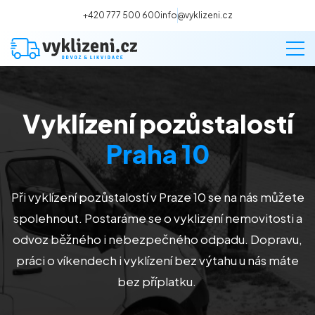
+420 777 500 600
info@vyklizeni.cz
Vyklízení pozůstalostí
Vyklízení
Praha 10
Stěhování
Při vyklízení pozůstalostí
v Praze 10
se na nás můžete
Malování
spolehnout. Postaráme se o vyklizení nemovitosti a
odvoz běžného i nebezpečného odpadu. Dopravu,
Deratizace a dezinsekce
práci o víkendech i vyklízení bez výtahu u nás máte
bez příplatku.
Úklid