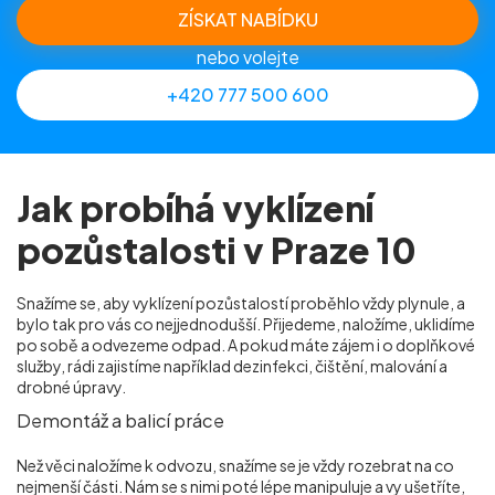
ZÍSKAT NABÍDKU
nebo volejte
+420 777 500 600
Jak probíhá vyklízení
pozůstalosti v Praze 10
Snažíme se, aby vyklízení pozůstalostí proběhlo vždy plynule, a
bylo tak pro vás co nejjednodušší. Přijedeme, naložíme, uklidíme
po sobě a odvezeme odpad. A pokud máte zájem i o doplňkové
služby, rádi zajistíme například dezinfekci, čištění, malování a
drobné úpravy.
Demontáž a balicí práce
Než věci naložíme k odvozu, snažíme se je vždy rozebrat na co
nejmenší části. Nám se s nimi poté lépe manipuluje a vy ušetříte,