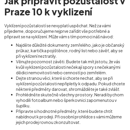
Jak připravit pozůstalost v
Praze 10 k vyklizení
Vyklízení pozůstalostí se nevyplatí uspěchat. Než za vámi
přijedeme, doporučujeme nejprve zařídit vše potřebné a
připravit se na vyklízení. Může vám s tím pomoci náš návod:
Najděte důležité dokumenty zemřelého, jako je občanský
průkaz, kartička pojištěnce, rodný list nebo závěť, aby se
při vyklízení neztratily.
Věnujte pozornost závěti. Budete tak mít jistotu, že vás
kvůli vyklizení pozůstalosti nečekají spory s nečekanými
dědici nemovitosti nebo cenností po zemřelém.
Dejte stranou věci, které si chcete nechat, aby se při
vyklízení pozůstalosti nepřipletly k odpadu. Pokud chcete
některé předměty darovat, shromážděte je také zvlášť.
Prohlédněte skutečně všechny prostory. Neradi bychom
vyhodili fotoalbum nebo šperkovnici zapomenutou v
šuplíku.
Připravte si hodnotné předměty, které budete chtít
nabídnout k prodeji. Při osobní prohlídce s vámi můžeme
jejich prodej rovnou zkonzultovat.