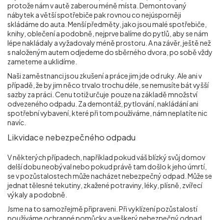
protože nám v autě zaberou méně místa. Demontovaný
nábytek a větší spotřebiče pak rovnou co nejúsporněji
skládáme do auta. Menší předměty, jako jsou malé spotřebiče,
knihy, oblečení a podobně, nejprve balíme do pytlů, aby se nám
lépe nakládaly a vyžadovaly méně prostoru. A na závěr, ještě než
s naloženým autem odjedeme do sběrného dvora, po sobě vždy
zameteme a uklidíme.
Naši zaměstnanci jsou zkušení a práce jim jde od ruky. Ale ani v
případě, že by jim něco trvalo trochu déle, se nemusíte bát vyšší
sazby za práci. Cenu totiž určuje pouze na základě množství
odvezeného odpadu. Za demontáž, pytlování, nakládání ani
spotřební vybavení, které při tom používáme, nám neplatíte nic
navíc.
Likvidace nebezpečného odpadu
V některých případech, například pokud váš blízký svůj domov
delší dobu neobýval nebo pokud právě tam došlo k jeho úmrtí,
se v pozůstalostech může nacházet nebezpečný odpad. Může se
jednat tělesné tekutiny, zkažené potraviny, léky, plísně, zvířecí
výkaly a podobně.
Jsme na to samozřejmě připraveni. Při vyklízení pozůstalostí
používáme ochranné pomůcky a veškerý nebezpečný odpad