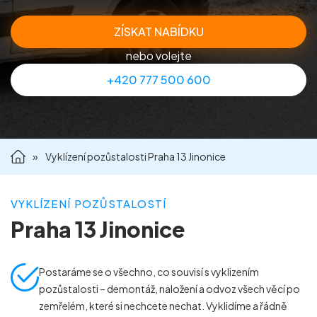
Příprava nemovitostí na prodej
ZÍSKAT NABÍDKU
nebo volejte
Reference
+420 777 500 600
Kontakt
»
Vyklízení pozůstalosti Praha 13 Jinonice
VYKLÍZENÍ POZŮSTALOSTÍ
Praha 13 Jinonice
Postaráme se o všechno, co souvisí s vyklizením
pozůstalosti – demontáž, naložení a odvoz všech věcí po
zemřelém, které si nechcete nechat. Vyklidíme a řádně