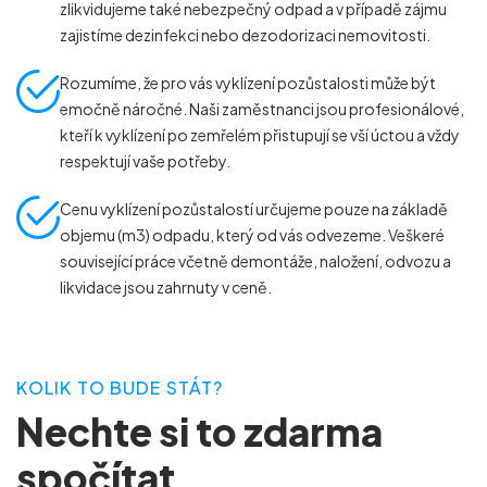
zlikvidujeme také nebezpečný odpad a v případě zájmu
zajistíme dezinfekci nebo dezodorizaci nemovitosti.
Rozumíme, že pro vás vyklízení pozůstalosti může být
emočně náročné. Naši zaměstnanci jsou profesionálové,
kteří k vyklízení po zemřelém přistupují se vší úctou a vždy
respektují vaše potřeby.
Cenu vyklízení pozůstalostí určujeme pouze na základě
objemu (m
3
) odpadu, který od vás odvezeme. Veškeré
související práce včetně demontáže, naložení, odvozu a
likvidace jsou zahrnuty v ceně.
KOLIK TO BUDE STÁT?
Nechte si to zdarma
spočítat