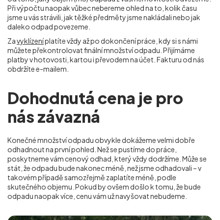
Při výpočtu naopak vůbec nebereme ohled na to, kolik času
jsme u vás strávili, jak těžké předměty jsme nakládali nebo jak
daleko odpad povezeme.
Za
vyklízení
platíte vždy až po dokončení práce, kdy si s námi
můžete překontrolovat finální množství odpadu. Přijímáme
platby v hotovosti, kartou i převodem na účet. Fakturu od nás
obdržíte e-mailem.
Dohodnutá cena je pro
nás závazná
Konečné množství odpadu obvykle dokážeme velmi dobře
odhadnout na první pohled. Než se pustíme do práce,
poskytneme vám cenový odhad, který vždy dodržíme. Může se
stát, že odpadu bude nakonec méně, než jsme odhadovali – v
takovém případě samozřejmě zaplatíte méně, podle
skutečného objemu. Pokud by ovšem došlo k tomu, že bude
odpadu naopak více, cenu vám už navyšovat nebudeme.