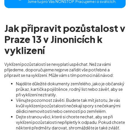
Jsme tu pro Vás NONSTOP. Pracujeme i o svátcích.
Jak připravit pozůstalost v
Praze 13 v Jinonicích k
vyklizení
Vyklízení pozůstalostí se nevyplatí uspěchat. Než za vámi
přijedeme, doporučujeme nejprve zařídit vše potřebné a
připravit se na vyklízení. Může vám s tím pomoci náš návod:
Najděte důležité dokumenty zemřelého, jako je občanský
průkaz, kartička pojištěnce, rodný list nebo závěť, aby se
při vyklízení neztratily.
Věnujte pozornost závěti. Budete tak mít jistotu, že vás
kvůli vyklizení pozůstalosti nečekají spory s nečekanými
dědici nemovitosti nebo cenností po zemřelém.
Dejte stranou věci, které si chcete nechat, aby se při
vyklízení pozůstalosti nepřipletly k odpadu. Pokud chcete
některé předměty darovat, shromážděte je také zvlášť.