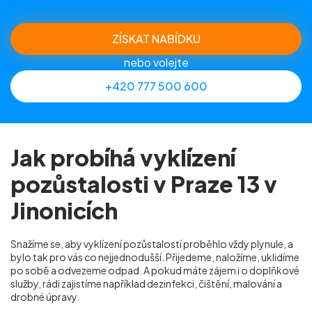
ZÍSKAT NABÍDKU
nebo volejte
+420 777 500 600
Jak probíhá vyklízení
pozůstalosti v Praze 13 v
Jinonicích
Snažíme se, aby vyklízení pozůstalostí proběhlo vždy plynule, a
bylo tak pro vás co nejjednodušší. Přijedeme, naložíme, uklidíme
po sobě a odvezeme odpad. A pokud máte zájem i o doplňkové
služby, rádi zajistíme například dezinfekci, čištění, malování a
drobné úpravy.