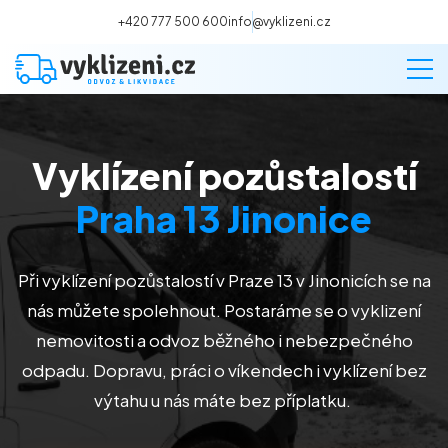
+420 777 500 600
info@vyklizeni.cz
Vyklízení pozůstalostí
Vyklízení
Praha 13 Jinonice
Stěhování
Při vyklízení pozůstalostí
v Praze 13 v Jinonicích
se na
Malování
nás můžete spolehnout. Postaráme se o vyklizení
nemovitosti a odvoz běžného i nebezpečného
Deratizace a dezinsekce
odpadu. Dopravu, práci o víkendech i vyklízení bez
výtahu u nás máte bez příplatku.
Úklid