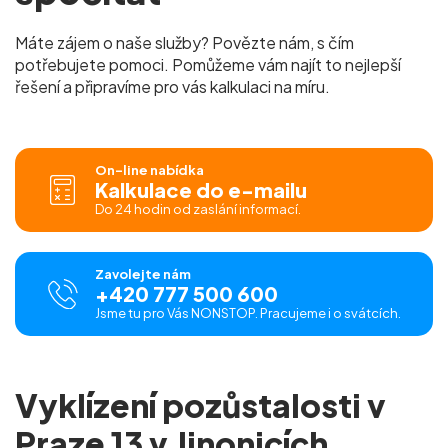
Máte zájem o naše služby? Povězte nám, s čím
potřebujete pomoci. Pomůžeme vám najít to nejlepší
řešení a připravíme pro vás kalkulaci na míru.
On-line nabídka
Kalkulace do e-mailu
Do 24 hodin od zaslání informací.
Zavolejte nám
+420 777 500 600
Jsme tu pro Vás NONSTOP. Pracujeme i o svátcích.
Vyklízení pozůstalosti v
Praze 13 v Jinonicích