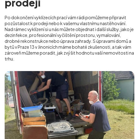
prodeji
Po dokončení vyklízecích prací vám rádi pomůžeme připravit
pozůstalost k prodeji nebo k vašemu vlastnímu nastěhování.
Nad rámec vyklízení si u nás můžete objednat i další služby, jako je
dezinfekce, profesionální vyčištění prostoru, vymalování,
drobné rekonstrukce nebo úprava zahrady. S úpravami domů a
bytů v Praze 13 v Jinonicích
máme bohaté zkušenosti, a tak vám
zároveň můžeme poradit, jak zvýšit hodnotu vaší nemovitosti na
trhu.