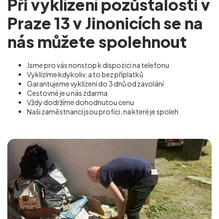
Při vyklízení pozůstalosti v
Praze 13 v Jinonicích se na
nás můžete spolehnout
Jsme pro vás nonstop k dispozici na telefonu
Vyklízíme kdykoliv, a to bez příplatků
Garantujeme vyklízení do 3 dnů od zavolání
Cestovné je u nás zdarma
Vždy dodržíme dohodnutou cenu
Naši zaměstnanci jsou profíci, na které je spoleh