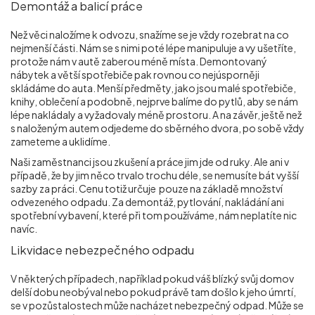
Demontáž a balicí práce
Než věci naložíme k odvozu, snažíme se je vždy rozebrat na co
nejmenší části. Nám se s nimi poté lépe manipuluje a vy ušetříte,
protože nám v autě zaberou méně místa. Demontovaný
nábytek a větší spotřebiče pak rovnou co nejúsporněji
skládáme do auta. Menší předměty, jako jsou malé spotřebiče,
knihy, oblečení a podobně, nejprve balíme do pytlů, aby se nám
lépe nakládaly a vyžadovaly méně prostoru. A na závěr, ještě než
s naloženým autem odjedeme do sběrného dvora, po sobě vždy
zameteme a uklidíme.
Naši zaměstnanci jsou zkušení a práce jim jde od ruky. Ale ani v
případě, že by jim něco trvalo trochu déle, se nemusíte bát vyšší
sazby za práci. Cenu totiž určuje pouze na základě množství
odvezeného odpadu. Za demontáž, pytlování, nakládání ani
spotřební vybavení, které při tom používáme, nám neplatíte nic
navíc.
Likvidace nebezpečného odpadu
V některých případech, například pokud váš blízký svůj domov
delší dobu neobýval nebo pokud právě tam došlo k jeho úmrtí,
se v pozůstalostech může nacházet nebezpečný odpad. Může se