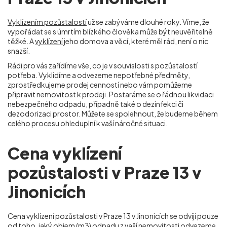
Vyklízením pozůstalostí
už se zabýváme dlouhé roky. Víme, že
vypořádat se s úmrtím blízkého člověka může být neuvěřitelně
těžké. A
vyklízení
jeho domova a věcí, které měl rád, není o nic
snazší.
Rádi pro vás zařídíme vše, co je v souvislosti s pozůstalostí
potřeba. Vyklidíme a odvezeme nepotřebné předměty,
zprostředkujeme prodej cenností nebo vám pomůžeme
připravit nemovitost k prodeji. Postaráme se o řádnou likvidaci
nebezpečného odpadu, případně také o dezinfekci či
dezodorizaci prostor. Můžete se spolehnout, že budeme během
celého procesu ohleduplní k vaší náročné situaci.
Cena vyklízení
pozůstalosti v Praze 13 v
Jinonicích
Cena vyklízení pozůstalosti v Praze 13 v Jinonicích
se odvíjí pouze
od toho, jaký objem (m
3
) odpadu z vaší nemovitosti odvezeme.