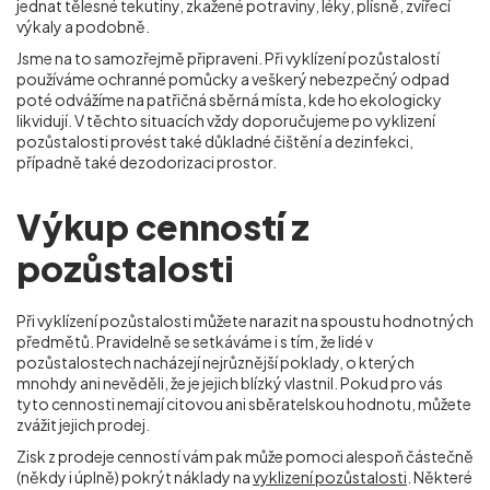
jednat tělesné tekutiny, zkažené potraviny, léky, plísně, zvířecí
výkaly a podobně.
Jsme na to samozřejmě připraveni. Při vyklízení pozůstalostí
používáme ochranné pomůcky a veškerý nebezpečný odpad
poté odvážíme na patřičná sběrná místa, kde ho ekologicky
likvidují. V těchto situacích vždy doporučujeme po vyklizení
pozůstalosti provést také důkladné čištění a dezinfekci,
případně také dezodorizaci prostor.
Výkup cenností z
pozůstalosti
Při vyklízení pozůstalosti můžete narazit na spoustu hodnotných
předmětů. Pravidelně se setkáváme i s tím, že lidé v
pozůstalostech nacházejí nejrůznější poklady, o kterých
mnohdy ani nevěděli, že je jejich blízký vlastnil. Pokud pro vás
tyto cennosti nemají citovou ani sběratelskou hodnotu, můžete
zvážit jejich prodej.
Zisk z prodeje cenností vám pak může pomoci alespoň částečně
(někdy i úplně) pokrýt náklady na
vyklizení pozůstalosti
. Některé