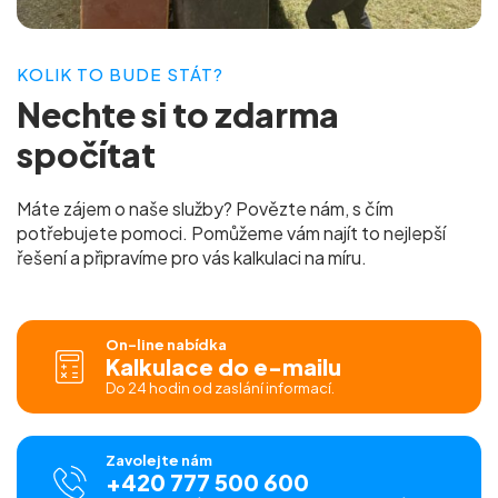
KOLIK TO BUDE STÁT?
Nechte si to
zdarma
spočítat
Máte zájem o naše služby? Povězte nám, s čím
potřebujete pomoci. Pomůžeme vám najít to nejlepší
řešení a připravíme pro vás
kalkulaci na míru.
On-line nabídka
Kalkulace do e-mailu
Do 24 hodin od zaslání informací.
Zavolejte nám
+420 777 500 600