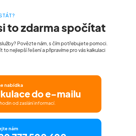
STÁT?
i to zdarma spočítat
služby? Povězte nám, s čím potřebujete pomoci.
to nejlepší řešení a připravíme pro vás kalkulaci
ne nabídka
lkulace do e-mailu
hodin od zaslání informací.
ejte nám