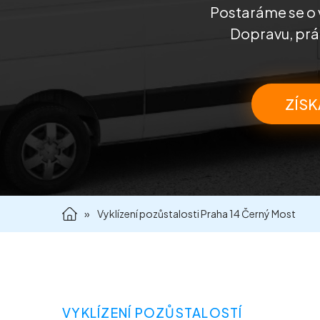
Postaráme se o 
Dopravu, prác
ZÍSK
»
Vyklízení pozůstalosti Praha 14 Černý Most
VYKLÍZENÍ POZŮSTALOSTÍ