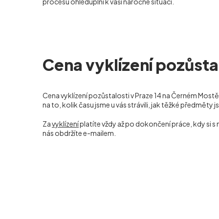
procesu ohleduplní k vaší náročné situaci.
Cena vyklízení pozůsta
Cena vyklízení pozůstalosti v Praze 14 na Černém Mostě
na to, kolik času jsme u vás strávili, jak těžké předmě
Za
vyklízení
platíte vždy až po dokončení práce, kdy si 
nás obdržíte e-mailem.