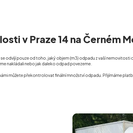
losti v Praze 14 na Černém 
se odvíjí pouze od toho, jaký objem (m
3
) odpadu z vaší nemovitost
ty jsme nakládali nebo jak daleko odpad povezeme.
s námi můžete překontrolovat finální množství odpadu. Přijímáme platb