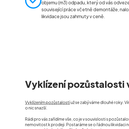
objemu (m
3
) odpadu, který od vás odve
související práce včetně demontáže, nalo
likvidace jsou zahrnuty v ceně.
Vyklízení pozůstalosti
Vyklízením pozůstalostí
už se zabýváme dlouhé roky. Ví
o nic snazší.
Rádi pro vás zařídíme vše, co je v souvislosti s pozů
nemovitost k prodeji. Postaráme se o řádnou likvidaci