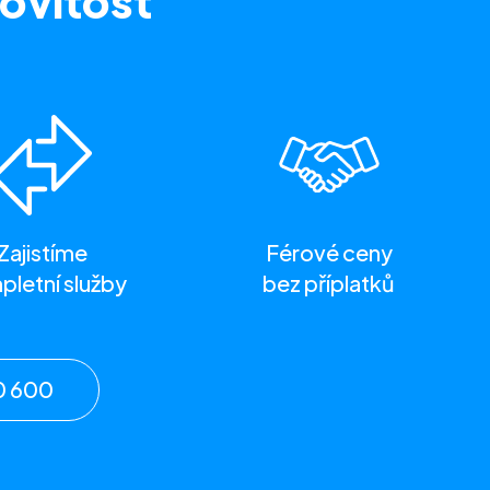
ovitost
Zajistíme
Férové ceny
letní služby
bez příplatků
0 600