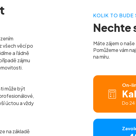
t
KOLIK TO BUDE 
Nechte s
izením
Máte zájem o naše 
z všech věcí po
Pomůžeme vám najít 
idíme a řádně
na míru.
případě zájmu
emovitosti.
On-li
sti může být
Ka
profesionálové,
 vší úctou a vždy
Do 24 
Zavol
ze na základě