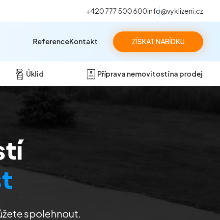
+420 777 500 600
info@vyklizeni.cz
Reference
Kontakt
ZÍSKAT NABÍDKU
Úklid
Příprava nemovitostí na prodej
tí
t
ůžete spolehnout.