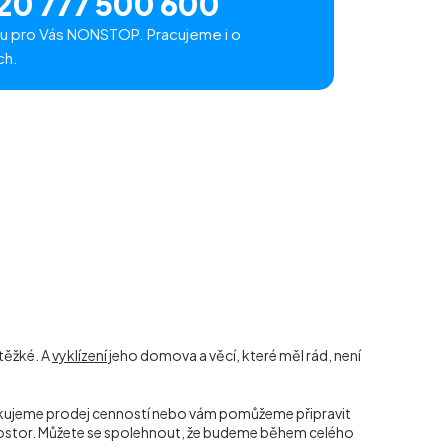
20 777 500 600
u pro Vás NONSTOP. Pracujeme i o
ch.
těžké. A
vyklízení
jeho domova a věcí, které měl rád, není
ředkujeme prodej cenností nebo vám pomůžeme připravit
prostor. Můžete se spolehnout, že budeme během celého