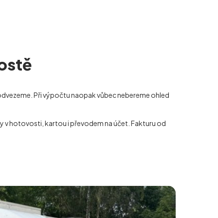
Mostě
i odvezeme. Při výpočtu naopak vůbec nebereme ohled
y v hotovosti, kartou i převodem na účet. Fakturu od