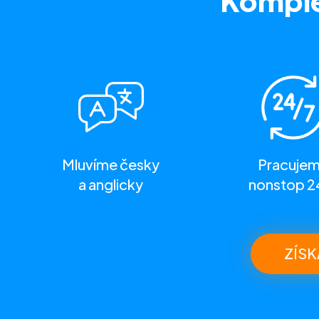
Komple
Mluvíme česky
Pracuje
a anglicky
nonstop 2
ZÍSK