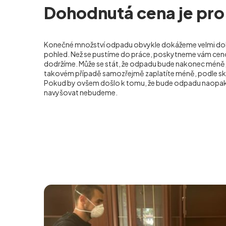
Dohodnutá cena je pro
Konečné množství odpadu obvykle dokážeme velmi dob
pohled. Než se pustíme do práce, poskytneme vám cen
dodržíme. Může se stát, že odpadu bude nakonec méně, 
takovém případě samozřejmě zaplatíte méně, podle s
Pokud by ovšem došlo k tomu, že bude odpadu naopak 
navyšovat nebudeme.