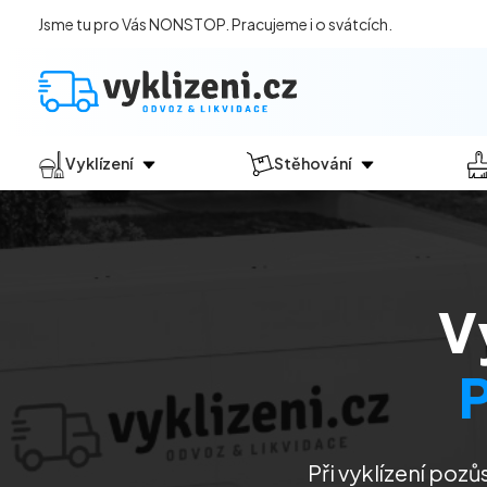
Jsme tu pro Vás NONSTOP. Pracujeme i o svátcích.
Vyklízení
Stěhování
Jak vyklízení probíhá?
Jak
probíhá?
Vyklízení pozůstalostí
Stěhování domácností
Vyklízení domů
Stěhování kanceláří
V
Vyklízení bytů
Vyklízení po povodních
Vyklízení komerčních prostor
Vyklízení sklepů a garáží
Vyklízení zahrad
Při vyklízení pozů
Likvidace eternitu