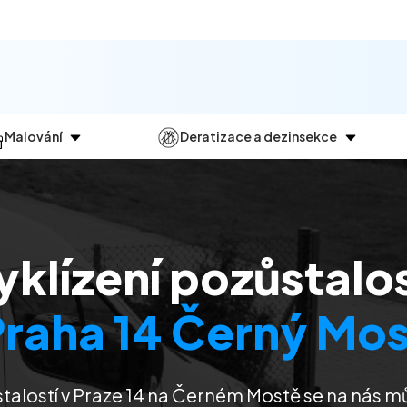
Malování
Deratizace a dezinsekce
Jak
probíhá?
Průběh
a
dezinsekce
Malování bytů
Deratizace
Malování domů
Dezinfekce
yklízení pozůstalos
Malování kanceláří
Dezinsekce
Malování komerčních prostor
Praha 14 Černý Mos
stalostí
v Praze 14 na Černém Mostě
se na nás m