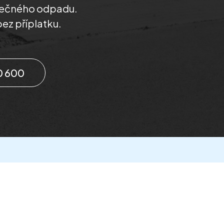
zpečného odpadu.
bez příplatku.
0 600