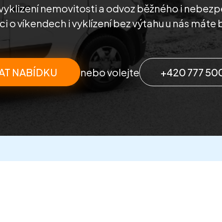
vyklizení nemovitosti a odvoz běžného i nebe
i o víkendech i vyklízení bez výtahu u nás máte 
AT NABÍDKU
nebo volejte
+420 777 50