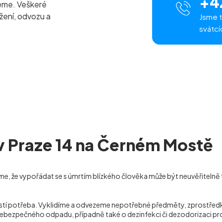
+4
zeme. Veškeré
žení, odvozu a
Jsme t
svátcí
 v Praze 14 na Černém Mostě
me, že vypořádat se s úmrtím blízkého člověka může být neuvěřitelně 
stalostí potřeba. Vyklidíme a odvezeme nepotřebné předměty, zprost
 nebezpečného odpadu, případně také o dezinfekci či dezodorizaci 