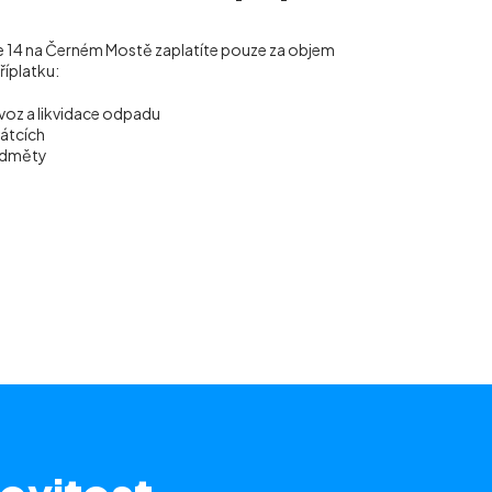
aze 14 na Černém Mostě
zaplatíte pouze za objem
říplatku:
voz a likvidace odpadu
vátcích
ředměty