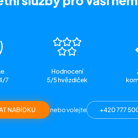
tní služby
pro vaši nem
me
Hodnocení
4/7
5/5 hvězdiček
komp
AT NABÍDKU
nebo volejte
+420 777 50