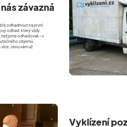
 nás závazná
ře odhadnout na první
ový odhad, který vždy
než jsme odhadovali – v
kutečného objemu.
více, cenu vám už
Vyklízení poz