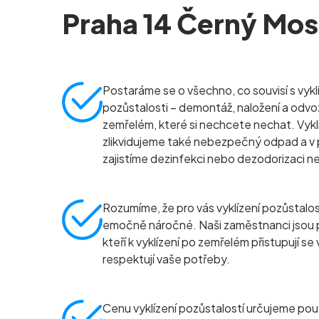
Praha 14 Černý Mos
Postaráme se o všechno, co souvisí s vykl
pozůstalosti – demontáž, naložení a odvo
zemřelém, které si nechcete nechat. Vykl
zlikvidujeme také nebezpečný odpad a v 
zajistíme dezinfekci nebo dezodorizaci n
Rozumíme, že pro vás vyklízení pozůstalo
emočně náročné. Naši zaměstnanci jsou 
kteří k vyklízení po zemřelém přistupují se
respektují vaše potřeby.
Cenu vyklízení pozůstalostí určujeme pou