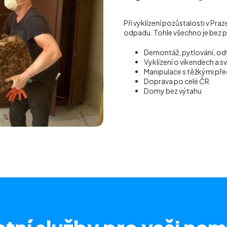
Při vyklízení pozůstalosti v Pr
odpadu. Tohle všechno je bez p
Demontáž, pytlování, od
Vyklízení o víkendech a s
Manipulace s těžkými p
Doprava po celé ČR
Domy bez výtahu