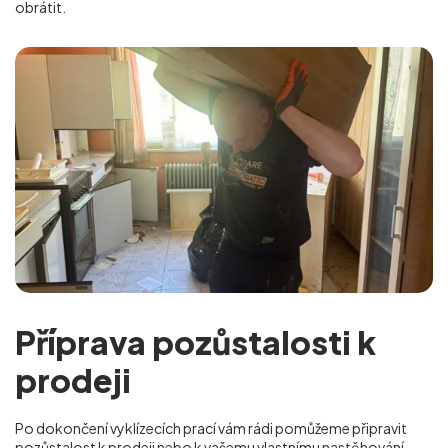
obrátit.
Příprava pozůstalosti k
prodeji
Po dokončení vyklízecích prací vám rádi pomůžeme připravit
pozůstalost k prodeji nebo k vašemu vlastnímu nastěhování.