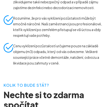
zlikvidujeme také nebezpečný odpad a v případě zájmu
zajistíme dezinfekci nebo dezodorizaci nemovitosti.
Rozumíme, že pro vás vyklízení pozůstalosti může být
emočně náročné. Naši zaměstnanci jsou profesionálové,
kteří k vyklízení po zemřelém přistupují se vší úctou a vždy
respektují vaše potřeby.
Cenu vyklízení pozůstalostí určujeme pouze na základě
objemu (m
3
) odpadu, který od vás odvezeme. Veškeré
související práce včetně demontáže, naložení, odvozu a
likvidace jsou zahrnuty v ceně.
KOLIK TO BUDE STÁT?
Nechte si to zdarma
spočítat