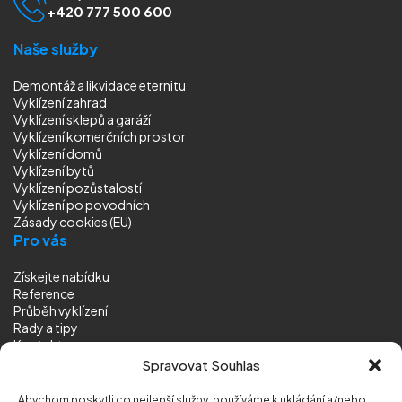
+420 777 500 600
Naše služby
Demontáž a likvidace eternitu
Vyklízení zahrad
Vyklízení sklepů a garáží
Vyklízení komerčních prostor
Vyklízení domů
Vyklízení bytů
Vyklízení pozůstalostí
Vyklízení
po povodních
Zásady cookies (EU)
Pro vás
Získejte nabídku
Reference
Průběh vyklízení
Rady a tipy
Kontakt
Sledujte nás
Spravovat Souhlas
Abychom poskytli co nejlepší služby, používáme k ukládání a/nebo