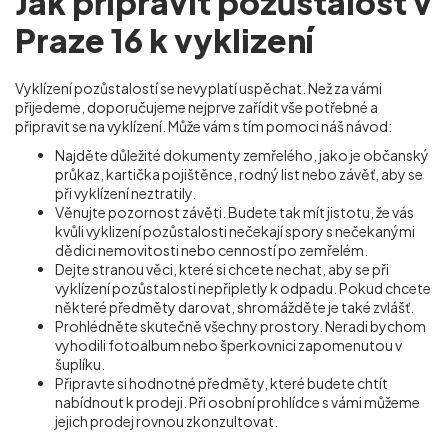
Jak připravit pozůstalost v
Praze 16 k vyklizení
Vyklízení pozůstalostí se nevyplatí uspěchat. Než za vámi
přijedeme, doporučujeme nejprve zařídit vše potřebné a
připravit se na vyklízení. Může vám s tím pomoci náš návod:
Najděte důležité dokumenty zemřelého, jako je občanský
průkaz, kartička pojištěnce, rodný list nebo závěť, aby se
při vyklízení neztratily.
Věnujte pozornost závěti. Budete tak mít jistotu, že vás
kvůli vyklizení pozůstalosti nečekají spory s nečekanými
dědici nemovitosti nebo cenností po zemřelém.
Dejte stranou věci, které si chcete nechat, aby se při
vyklízení pozůstalosti nepřipletly k odpadu. Pokud chcete
některé předměty darovat, shromážděte je také zvlášť.
Prohlédněte skutečně všechny prostory. Neradi bychom
vyhodili fotoalbum nebo šperkovnici zapomenutou v
šuplíku.
Připravte si hodnotné předměty, které budete chtít
nabídnout k prodeji. Při osobní prohlídce s vámi můžeme
jejich prodej rovnou zkonzultovat.