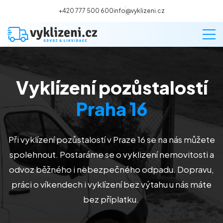
+420 777 500 600
info@vyklizeni.cz
Vyklízení pozůstalostí
Vyklízení
Praha 16
Stěhování
Při vyklízení pozůstalostí
v Praze 16
se na nás můžete
Malování
spolehnout. Postaráme se o vyklizení nemovitosti a
odvoz běžného i nebezpečného odpadu. Dopravu,
Deratizace a dezinsekce
práci o víkendech i vyklízení bez výtahu u nás máte
bez příplatku.
Úklid