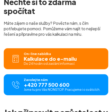
Nechte si to
zdarma
spočítat
Máte zájem o naše služby? Povězte nám, s čím
potřebujete pomoci. Pomůžeme vám najít to nejlepší
řešení a připravíme pro vás
kalkulaci na míru.
On-line nabídka
Kalkulace do e-mailu
Do 24 hodin od zaslání informací.
Zavolejte nám
+420 777 500 600
Jsme tu pro Vás NONSTOP. Pracujeme i o svátcích.