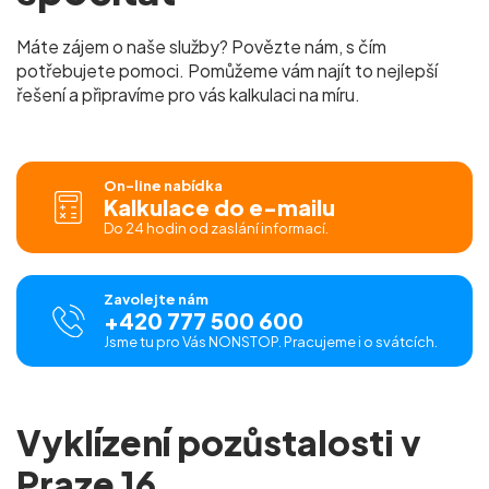
Máte zájem o naše služby? Povězte nám, s čím
potřebujete pomoci. Pomůžeme vám najít to nejlepší
řešení a připravíme pro vás kalkulaci na míru.
On-line nabídka
Kalkulace do e-mailu
Do 24 hodin od zaslání informací.
Zavolejte nám
+420 777 500 600
Jsme tu pro Vás NONSTOP. Pracujeme i o svátcích.
Vyklízení pozůstalosti v
Praze 16