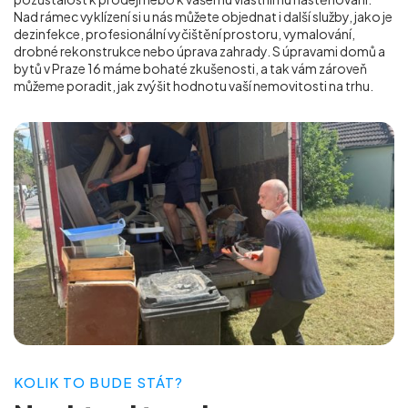
Nad rámec vyklízení si u nás můžete objednat i další služby, jako je
dezinfekce, profesionální vyčištění prostoru, vymalování,
drobné rekonstrukce nebo úprava zahrady. S úpravami domů a
bytů v Praze 16
máme bohaté zkušenosti, a tak vám zároveň
můžeme poradit, jak zvýšit hodnotu vaší nemovitosti na trhu.
KOLIK TO BUDE STÁT?