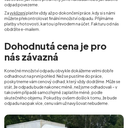
odpad povezeme.
Za
vyklízení
platíte vždy až po dokončení práce, kdy si s námi
můžete překontrolovat finální množství odpadu. Přijímáme
platby v hotovosti, kartou i převodem na účet. Fakturu od nás
obdržíte e-mailem.
Dohodnutá cena je pro
nás závazná
Konečné množství odpadu obvykle dokážeme velmi dobře
odhadnout na první pohled. Než se pustíme do práce,
poskytneme vám cenový odhad, který vždy dodržíme. Může se
stát, že odpadu bude nakonec méně, než jsme odhadovali – v
takovém případě samozřejmě zaplatíte méně, podle
skutečného objemu. Pokud by ovšem došlo k tomu, že bude
odpadu naopak více, cenu vám už navyšovat nebudeme.