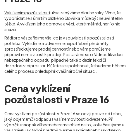
Vyklízením pozůstalostí
už se zabýváme dlouhé roky. Víme, že
vypořádat se s úmrtím blízkého člověka může být neuvěřitelně
těžké. A
vyklízení
jeho domova a věcí, které měl rád, není o nic
snazší.
Rádi pro vás zařídíme vše, co je v souvislosti s pozůstalostí
potřeba. Vyklidíme a odvezeme nepotřebné předměty,
zprostředkujeme prodej cenností nebo vám pomůžeme
připravit nemovitost k prodeji. Postaráme se o řádnou likvidaci
nebezpečného odpadu, případně také o dezinfekci či
dezodorizaci prostor. Můžete se spolehnout, že budeme během
celého procesu ohleduplní k vaší náročné situaci.
Cena vyklízení
pozůstalosti v Praze 16
Cena vyklízení pozůstalosti v Praze 16
se odvíjí pouze od toho,
jaký objem (m
3
) odpadu z vaší nemovitosti odvezeme. Při
výpočtu naopak vůbec nebereme ohled na to, kolik času jsme u
vás strávili, jak těžké předměty jsme nakládali nebo jak daleko