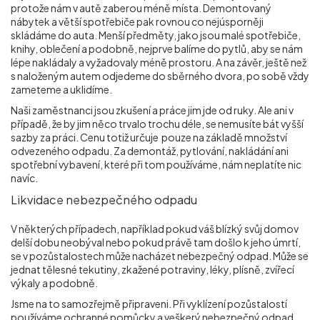
protože nám v autě zaberou méně místa. Demontovaný
nábytek a větší spotřebiče pak rovnou co nejúsporněji
skládáme do auta. Menší předměty, jako jsou malé spotřebiče,
knihy, oblečení a podobně, nejprve balíme do pytlů, aby se nám
lépe nakládaly a vyžadovaly méně prostoru. A na závěr, ještě než
s naloženým autem odjedeme do sběrného dvora, po sobě vždy
zameteme a uklidíme.
Naši zaměstnanci jsou zkušení a práce jim jde od ruky. Ale ani v
případě, že by jim něco trvalo trochu déle, se nemusíte bát vyšší
sazby za práci. Cenu totiž určuje pouze na základě množství
odvezeného odpadu. Za demontáž, pytlování, nakládání ani
spotřební vybavení, které při tom používáme, nám neplatíte nic
navíc.
Likvidace nebezpečného odpadu
V některých případech, například pokud váš blízký svůj domov
delší dobu neobýval nebo pokud právě tam došlo k jeho úmrtí,
se v pozůstalostech může nacházet nebezpečný odpad. Může se
jednat tělesné tekutiny, zkažené potraviny, léky, plísně, zvířecí
výkaly a podobně.
Jsme na to samozřejmě připraveni. Při vyklízení pozůstalostí
používáme ochranné pomůcky a veškerý nebezpečný odpad