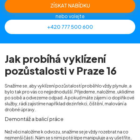
ZÍSKAT NABÍDKU
nebo volejte
+420 777 500 600
Jak probíhá vyklízení
pozůstalosti v Praze 16
Snažíme se, aby vyklízení pozůstalostí proběhlo vždy plynule, a
bylo tak pro vás co nejjednodušší. Přijedeme, naložíme, uklidíme
po sobě a odvezeme odpad. A pokud máte zájem i o doplňkové
služby, rádi zajistíme například dezinfekci, čištění, malování a
drobné úpravy.
Demontáž a balicí práce
Než věci naložíme k odvozu, snažíme se je vždy rozebrat na co
nejmenší části. Nám se s nimi poté lépe manipuluje a vy ušetříte,