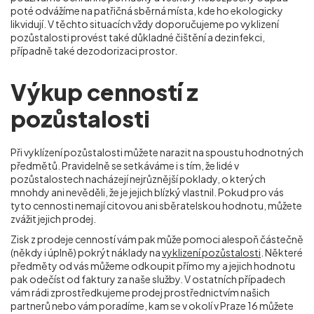
poté odvážíme na patřičná sběrná místa, kde ho ekologicky
likvidují. V těchto situacích vždy doporučujeme po vyklizení
pozůstalosti provést také důkladné čištění a dezinfekci,
případně také dezodorizaci prostor.
Výkup cenností z
pozůstalosti
Při vyklízení pozůstalosti můžete narazit na spoustu hodnotných
předmětů. Pravidelně se setkáváme i s tím, že lidé v
pozůstalostech nacházejí nejrůznější poklady, o kterých
mnohdy ani nevěděli, že je jejich blízký vlastnil. Pokud pro vás
tyto cennosti nemají citovou ani sběratelskou hodnotu, můžete
zvážit jejich prodej.
Zisk z prodeje cenností vám pak může pomoci alespoň částečně
(někdy i úplně) pokrýt náklady na
vyklizení pozůstalosti
. Některé
předměty od vás můžeme odkoupit přímo my a jejich hodnotu
pak odečíst od faktury za naše služby. V ostatních případech
vám rádi zprostředkujeme prodej prostřednictvím našich
partnerů nebo vám poradíme, kam se v okolí v Praze 16
můžete