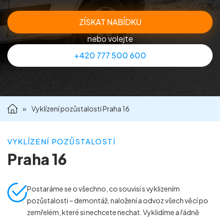
Příprava nemovitostí na prodej
ZÍSKAT NABÍDKU
nebo volejte
Reference
+420 777 500 600
Kontakt
»
Vyklízení pozůstalosti Praha 16
VYKLÍZENÍ POZŮSTALOSTÍ
Praha 16
Postaráme se o všechno, co souvisí s vyklizením
pozůstalosti – demontáž, naložení a odvoz všech věcí po
zemřelém, které si nechcete nechat. Vyklidíme a řádně