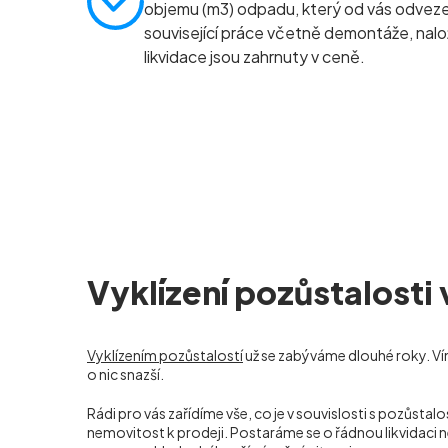
objemu (m
3
) odpadu, který od vás odve
související práce včetně demontáže, nalo
likvidace jsou zahrnuty v ceně.
Vyklízení pozůstalosti
Vyklízením pozůstalostí
už se zabýváme dlouhé roky. Ví
o nic snazší.
Rádi pro vás zařídíme vše, co je v souvislosti s pozů
nemovitost k prodeji. Postaráme se o řádnou likvidaci