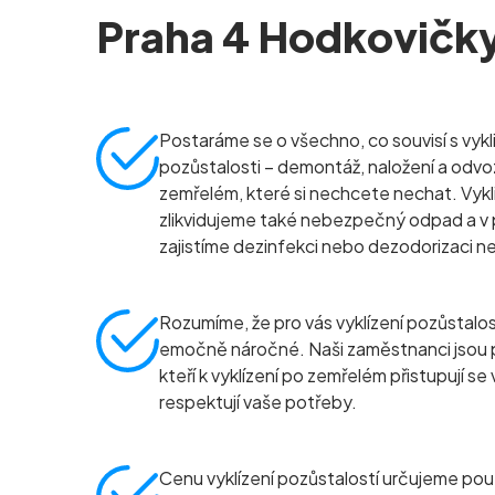
Praha 4 Hodkovičk
Postaráme se o všechno, co souvisí s vykl
pozůstalosti – demontáž, naložení a odvo
zemřelém, které si nechcete nechat. Vykl
zlikvidujeme také nebezpečný odpad a v 
zajistíme dezinfekci nebo dezodorizaci n
Rozumíme, že pro vás vyklízení pozůstalo
emočně náročné. Naši zaměstnanci jsou 
kteří k vyklízení po zemřelém přistupují se
respektují vaše potřeby.
Cenu vyklízení pozůstalostí určujeme pou