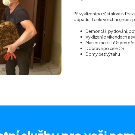
Při vyklízení pozůstalosti v Pr
odpadu. Tohle všechno je bez p
Demontáž, pytlování, od
Vyklízení o víkendech a s
Manipulace s těžkými p
Doprava po celé ČR
Domy bez výtahu