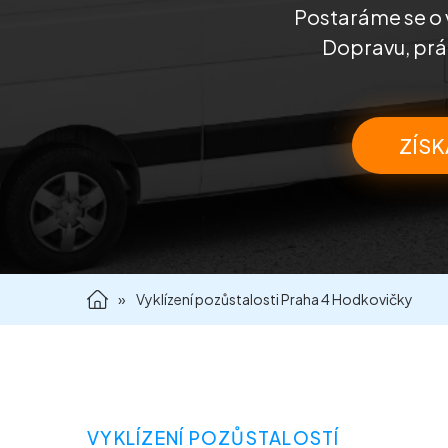
Postaráme se o 
Dopravu, prác
ZÍSK
»
Vyklízení pozůstalosti Praha 4 Hodkovičky
VYKLÍZENÍ POZŮSTALOSTÍ