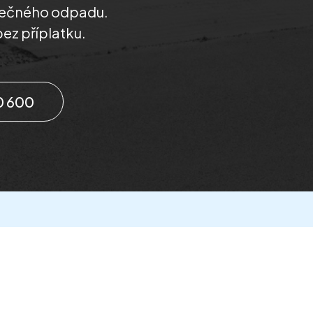
zpečného odpadu.
bez příplatku.
0 600