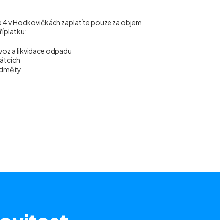
aze 4 v Hodkovičkách
zaplatíte pouze za objem
říplatku:
voz a likvidace odpadu
vátcích
ředměty