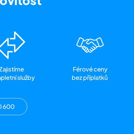
ovitost
Zajistíme
Férové ceny
letní služby
bez příplatků
0 600