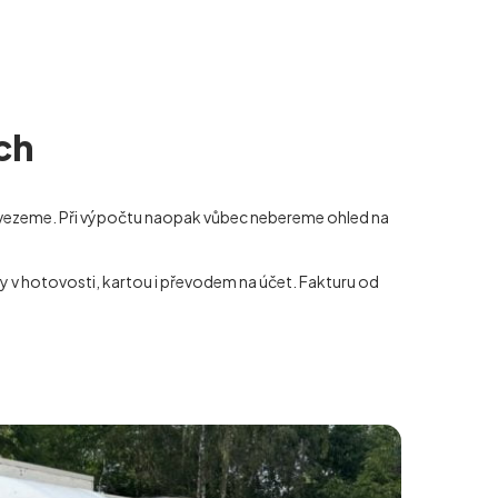
ch
dvezeme. Při výpočtu naopak vůbec nebereme ohled na
y v hotovosti, kartou i převodem na účet. Fakturu od