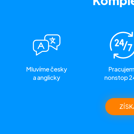
Komple
Mluvíme česky
Pracuje
a anglicky
nonstop 2
ZÍSK