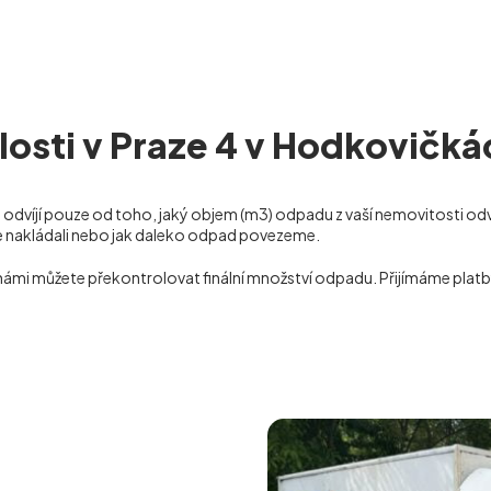
losti v Praze 4 v Hodkovičká
 odvíjí pouze od toho, jaký objem (m
3
) odpadu z vaší nemovitosti o
jsme nakládali nebo jak daleko odpad povezeme.
s námi můžete překontrolovat finální množství odpadu. Přijímáme platb