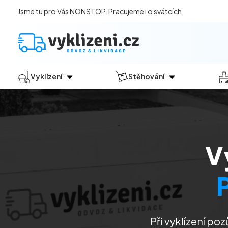
Jsme tu pro Vás NONSTOP. Pracujeme i o svátcích.
Vyklízení
Stěhování
Jak vyklízení probíhá?
Jak
probíhá?
Vyklízení pozůstalostí
Stěhování domácností
Vyklízení domů
Stěhování kanceláří
V
Vyklízení bytů
Vyklízení po povodních
Vyklízení komerčních prostor
Vyklízení sklepů a garáží
Vyklízení zahrad
Při vyklízení poz
Likvidace eternitu