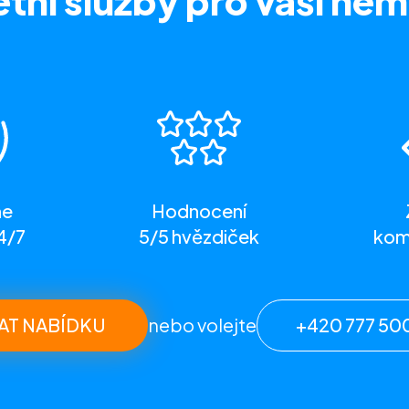
tní služby
pro vaši nem
me
Hodnocení
4/7
5/5 hvězdiček
komp
AT NABÍDKU
nebo volejte
+420 777 50