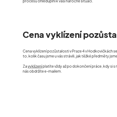
procesu ohleduplní k vaší náročné situaci.
Cena vyklízení pozůsta
Cena vyklízení pozůstalosti v Praze 4 v Hodkovičkách
se
to, kolik času jsme u vás strávili, jak těžké předměty 
Za
vyklízení
platíte vždy až po dokončení práce, kdy si 
nás obdržíte e-mailem.