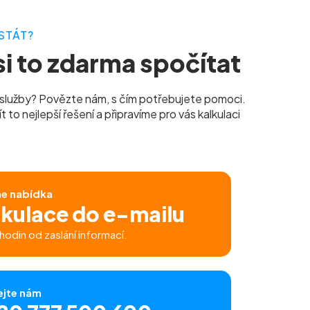
STÁT?
i to zdarma spočítat
služby? Povězte nám, s čím potřebujete pomoci.
to nejlepší řešení a připravíme pro vás kalkulaci
ne nabídka
lkulace do e-mailu
hodin od zaslání informací.
ejte nám