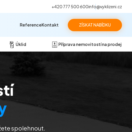
+420 777 500 600
info@vyklizeni.cz
Reference
Kontakt
ZÍSKAT NABÍDKU
Úklid
Příprava nemovitostí na prodej
tí
y
žete spolehnout.