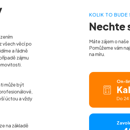
y
KOLIK TO BUDE 
Nechte s
izením
Máte zájem o naše 
z všech věcí po
Pomůžeme vám najít 
idíme a řádně
na míru.
případě zájmu
emovitosti.
On-li
sti může být
Ka
profesionálové,
 vší úctou a vždy
Do 24 
Zavol
ze na základě