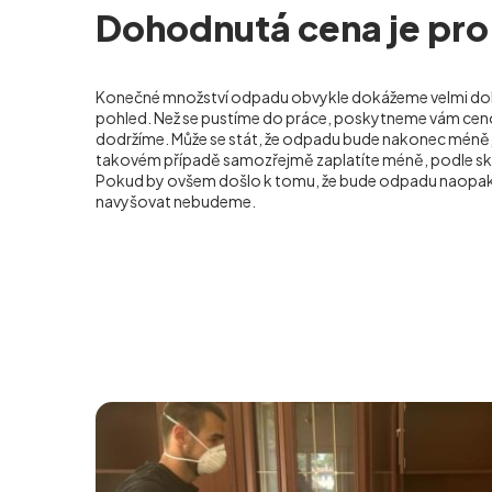
Dohodnutá cena je pro
Konečné množství odpadu obvykle dokážeme velmi dob
pohled. Než se pustíme do práce, poskytneme vám cen
dodržíme. Může se stát, že odpadu bude nakonec méně, 
takovém případě samozřejmě zaplatíte méně, podle s
Pokud by ovšem došlo k tomu, že bude odpadu naopak 
navyšovat nebudeme.