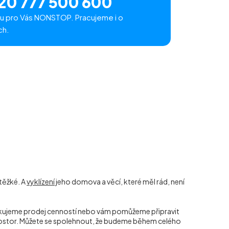
20 777 500 600
u pro Vás NONSTOP. Pracujeme i o
ch.
těžké. A
vyklízení
jeho domova a věcí, které měl rád, není
ředkujeme prodej cenností nebo vám pomůžeme připravit
prostor. Můžete se spolehnout, že budeme během celého