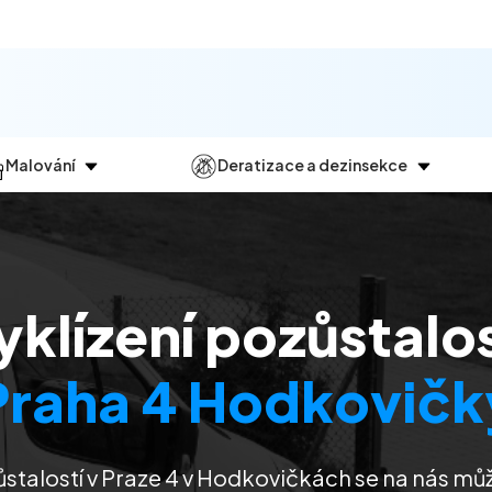
Malování
Deratizace a dezinsekce
Jak
probíhá?
Průběh
a
dezinsekce
Malování bytů
Deratizace
Malování domů
Dezinfekce
yklízení pozůstalos
Malování kanceláří
Dezinsekce
Malování komerčních prostor
Praha 4 Hodkovičk
ůstalostí
v Praze 4 v Hodkovičkách
se na nás mů