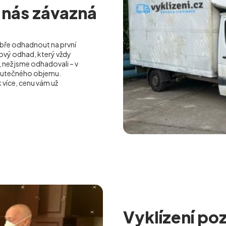
 nás závazná
ře odhadnout na první
ový odhad, který vždy
než jsme odhadovali – v
kutečného objemu.
více, cenu vám už
Vyklízení poz