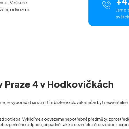
+4
zeme. Veškeré
žení, odvozu a
Jsme t
svátcí
 v Praze 4 v Hodkovičkách
me, že vypořádat se s úmrtím blízkého člověka může být neuvěřitelně 
stalostí potřeba. Vyklidíme a odvezeme nepotřebné předměty, zprost
 nebezpečného odpadu, případně také o dezinfekci či dezodorizaci 