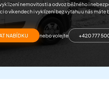
vyklizení nemovitosti a odvoz běžného i nebe
i o víkendech i vyklízení bez výtahu u nás máte 
AT NABÍDKU
nebo volejte
+420 777 50