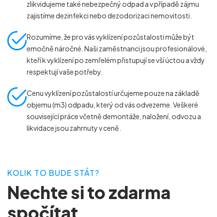
zlikvidujeme také nebezpečný odpad a v případě zájmu
zajistíme dezinfekci nebo dezodorizaci nemovitosti.
Rozumíme, že pro vás vyklízení pozůstalosti může být
emočně náročné. Naši zaměstnanci jsou profesionálové,
kteří k vyklízení po zemřelém přistupují se vší úctou a vždy
respektují vaše potřeby.
Cenu vyklízení pozůstalostí určujeme pouze na základě
objemu (m
3
) odpadu, který od vás odvezeme. Veškeré
související práce včetně demontáže, naložení, odvozu a
likvidace jsou zahrnuty v ceně.
KOLIK TO BUDE STÁT?
Nechte si to zdarma
spočítat