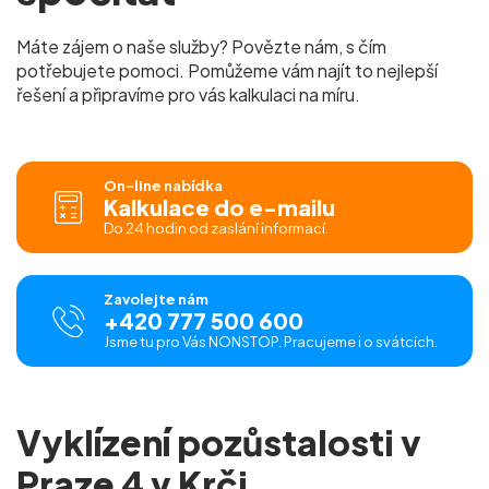
Máte zájem o naše služby? Povězte nám, s čím
potřebujete pomoci. Pomůžeme vám najít to nejlepší
řešení a připravíme pro vás kalkulaci na míru.
On-line nabídka
Kalkulace do e-mailu
Do 24 hodin od zaslání informací.
Zavolejte nám
+420 777 500 600
Jsme tu pro Vás NONSTOP. Pracujeme i o svátcích.
Vyklízení pozůstalosti v
Praze 4 v Krči