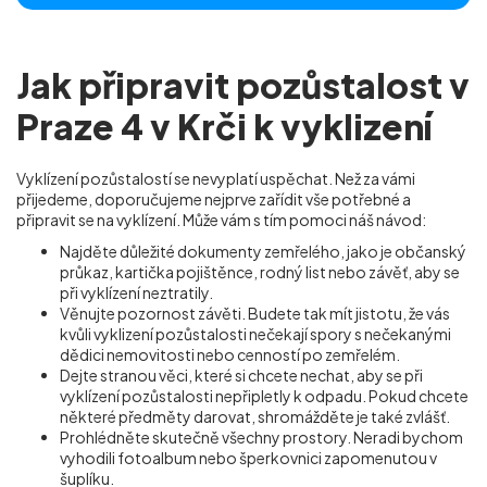
Jak připravit pozůstalost v
Praze 4 v Krči k vyklizení
Vyklízení pozůstalostí se nevyplatí uspěchat. Než za vámi
přijedeme, doporučujeme nejprve zařídit vše potřebné a
připravit se na vyklízení. Může vám s tím pomoci náš návod:
Najděte důležité dokumenty zemřelého, jako je občanský
průkaz, kartička pojištěnce, rodný list nebo závěť, aby se
při vyklízení neztratily.
Věnujte pozornost závěti. Budete tak mít jistotu, že vás
kvůli vyklizení pozůstalosti nečekají spory s nečekanými
dědici nemovitosti nebo cenností po zemřelém.
Dejte stranou věci, které si chcete nechat, aby se při
vyklízení pozůstalosti nepřipletly k odpadu. Pokud chcete
některé předměty darovat, shromážděte je také zvlášť.
Prohlédněte skutečně všechny prostory. Neradi bychom
vyhodili fotoalbum nebo šperkovnici zapomenutou v
šuplíku.