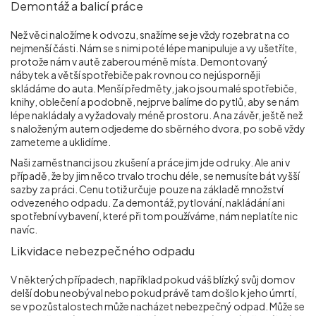
Demontáž a balicí práce
Než věci naložíme k odvozu, snažíme se je vždy rozebrat na co
nejmenší části. Nám se s nimi poté lépe manipuluje a vy ušetříte,
protože nám v autě zaberou méně místa. Demontovaný
nábytek a větší spotřebiče pak rovnou co nejúsporněji
skládáme do auta. Menší předměty, jako jsou malé spotřebiče,
knihy, oblečení a podobně, nejprve balíme do pytlů, aby se nám
lépe nakládaly a vyžadovaly méně prostoru. A na závěr, ještě než
s naloženým autem odjedeme do sběrného dvora, po sobě vždy
zameteme a uklidíme.
Naši zaměstnanci jsou zkušení a práce jim jde od ruky. Ale ani v
případě, že by jim něco trvalo trochu déle, se nemusíte bát vyšší
sazby za práci. Cenu totiž určuje pouze na základě množství
odvezeného odpadu. Za demontáž, pytlování, nakládání ani
spotřební vybavení, které při tom používáme, nám neplatíte nic
navíc.
Likvidace nebezpečného odpadu
V některých případech, například pokud váš blízký svůj domov
delší dobu neobýval nebo pokud právě tam došlo k jeho úmrtí,
se v pozůstalostech může nacházet nebezpečný odpad. Může se