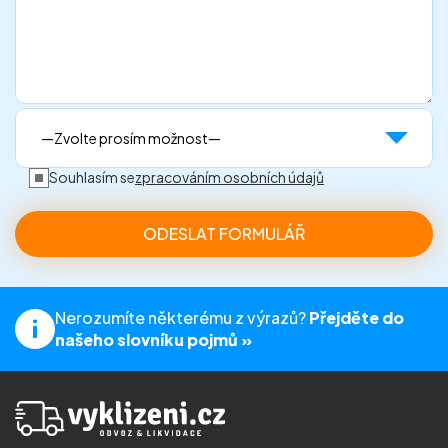
Souhlasím se
zpracováním osobních údajů
Nerozumíte některému z výrazů?
Přejděte do
našeho slovníku pojmů »