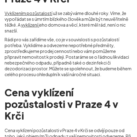
Vyklízením pozůstalostí
už se zabýváme dlouhé roky. Víme, že
vypořádat se s úmrtím blízkého člověka může být neuvěřitelně
těžké. A
vyklízení
jeho domova a věcí, které měl rád, není o nic
snazší.
Rádi pro vás zařídíme vše, co je v souvislosti s pozůstalostí
potřeba. Vyklidíme a odvezeme nepotřebné předměty,
zprostředkujeme prodej cenností nebo vám pomůžeme
připravit nemovitost k prodeji. Postaráme se o řádnou likvidaci
nebezpečného odpadu, případně také o dezinfekci či
dezodorizaci prostor. Můžete se spolehnout, že budeme během
celého procesu ohleduplní k vaší náročné situaci.
Cena vyklízení
pozůstalosti v Praze 4 v
Krči
Cena vyklízení pozůstalosti v Praze 4 v Krči
se odvíjí pouze od
toho, jaký objem (m
3
) odpadu z vaší nemovitosti odvezeme. Při