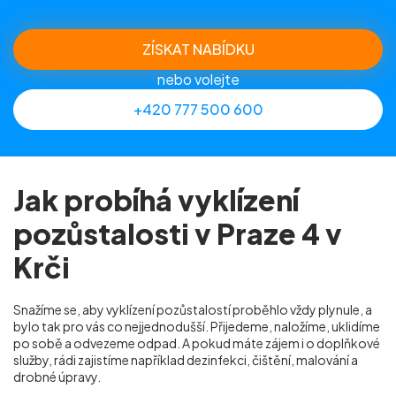
ZÍSKAT NABÍDKU
nebo volejte
+420 777 500 600
Jak probíhá vyklízení
pozůstalosti v Praze 4 v
Krči
Snažíme se, aby vyklízení pozůstalostí proběhlo vždy plynule, a
bylo tak pro vás co nejjednodušší. Přijedeme, naložíme, uklidíme
po sobě a odvezeme odpad. A pokud máte zájem i o doplňkové
služby, rádi zajistíme například dezinfekci, čištění, malování a
drobné úpravy.