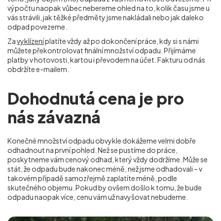
výpočtu naopak vůbec nebereme ohled na to, kolik času jsme u
vás strávili, jak těžké předměty jsme nakládali nebo jak daleko
odpad povezeme.
Za
vyklízení
platíte vždy až po dokončení práce, kdy si s námi
můžete překontrolovat finální množství odpadu. Přijímáme
platby v hotovosti, kartou i převodem na účet. Fakturu od nás
obdržíte e-mailem.
Dohodnutá cena je pro
nás závazná
Konečné množství odpadu obvykle dokážeme velmi dobře
odhadnout na první pohled. Než se pustíme do práce,
poskytneme vám cenový odhad, který vždy dodržíme. Může se
stát, že odpadu bude nakonec méně, než jsme odhadovali – v
takovém případě samozřejmě zaplatíte méně, podle
skutečného objemu. Pokud by ovšem došlo k tomu, že bude
odpadu naopak více, cenu vám už navyšovat nebudeme.