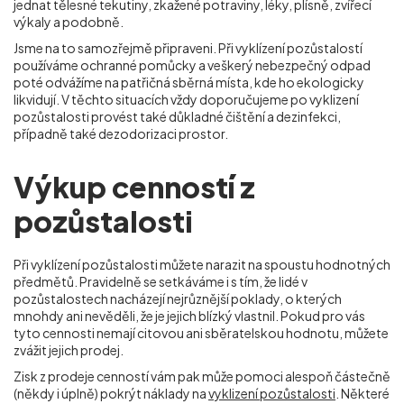
jednat tělesné tekutiny, zkažené potraviny, léky, plísně, zvířecí
výkaly a podobně.
Jsme na to samozřejmě připraveni. Při vyklízení pozůstalostí
používáme ochranné pomůcky a veškerý nebezpečný odpad
poté odvážíme na patřičná sběrná místa, kde ho ekologicky
likvidují. V těchto situacích vždy doporučujeme po vyklizení
pozůstalosti provést také důkladné čištění a dezinfekci,
případně také dezodorizaci prostor.
Výkup cenností z
pozůstalosti
Při vyklízení pozůstalosti můžete narazit na spoustu hodnotných
předmětů. Pravidelně se setkáváme i s tím, že lidé v
pozůstalostech nacházejí nejrůznější poklady, o kterých
mnohdy ani nevěděli, že je jejich blízký vlastnil. Pokud pro vás
tyto cennosti nemají citovou ani sběratelskou hodnotu, můžete
zvážit jejich prodej.
Zisk z prodeje cenností vám pak může pomoci alespoň částečně
(někdy i úplně) pokrýt náklady na
vyklizení pozůstalosti
. Některé