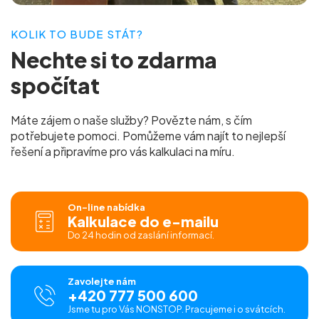
KOLIK TO BUDE STÁT?
Nechte si to
zdarma
spočítat
Máte zájem o naše služby? Povězte nám, s čím
potřebujete pomoci. Pomůžeme vám najít to nejlepší
řešení a připravíme pro vás
kalkulaci na míru.
On-line nabídka
Kalkulace do e-mailu
Do 24 hodin od zaslání informací.
Zavolejte nám
+420 777 500 600
Jsme tu pro Vás NONSTOP. Pracujeme i o svátcích.