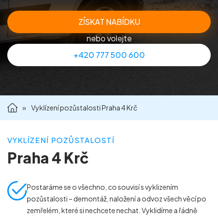
Příprava nemovitostí na prodej
ZÍSKAT NABÍDKU
nebo volejte
Reference
+420 777 500 600
Kontakt
»
Vyklízení pozůstalosti Praha 4 Krč
VYKLÍZENÍ POZŮSTALOSTÍ
Praha 4 Krč
Postaráme se o všechno, co souvisí s vyklizením
pozůstalosti – demontáž, naložení a odvoz všech věcí po
zemřelém, které si nechcete nechat. Vyklidíme a řádně