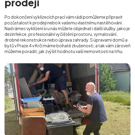
prodeji
Po dokončení vyklízecích prací vám rádi pomůžeme připravit
pozůstalost k prodeji nebo k vašemu vlastnímu nastěhování.
Nad rámec vyklízení si u nás můžete objednat i další služby, jako je
dezinfekce, profesionální vyčištění prostoru, vymalování,
drobné rekonstrukce nebo úprava zahrady. S úpravami domů a
bytů v Praze 4 v Krči
máme bohaté zkušenosti, a tak vám zároveň
můžeme poradit, jak zvýšit hodnotu vaší nemovitosti na trhu.