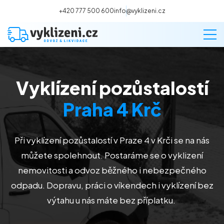
+420 777 500 600
info@vyklizeni.cz
Vyklízení pozůstalostí
Vyklízení
Praha 4 Krč
Stěhování
Při vyklízení pozůstalostí
v Praze 4 v Krči
se na nás
Malování
můžete spolehnout. Postaráme se o vyklizení
nemovitosti a odvoz běžného i nebezpečného
Deratizace a dezinsekce
odpadu. Dopravu, práci o víkendech i vyklízení bez
výtahu u nás máte bez příplatku.
Úklid