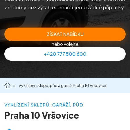
ani domy bez výtahu si neúčtujeme žádné příplatky.
Příprava nemovitostí na prodej
Reference
ZÍSKAT NABÍDKU
Kontakt
nebo volejte
+420 777 500 600
»
Vyklízení sklepů, půd a garáží Praha 10 Vršovice
VYKLÍZENÍ SKLEPŮ, GARÁŽÍ, PŮD
Praha 10 Vršovice