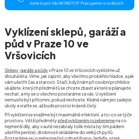
Jsme tu pro Vás NONSTOP. Pracujeme i o svátcích.
Vyklízení sklepů, garáží a
půd v Praze 10 ve
Vršovicích
Sklepy, garáže a půdy
v Praze 10 ve Vršovicích
vyklízíme už
dlouhá léta. Víme, jak zajistit, aby všechno proběhlo hladce, a jak
vám ušetřit čas a starosti. Stačí, když nám při osobní prohlídce
ukážete, kterých předmětů se chcete zbavit a které si plánujete
nechat, a my se o všechno postaráme za vás. U vyklízení
nemusíte být přítomni, pokud nechcete. Klidně nám jen zadejte
úkoly a vraťte se, až bude prostor krásně čistý.
Při vyklízení se snažíme být maximálně efektivní, a to i co se týče
prostoru. Větší předměty
před vyklizením rozebereme
na co
nejmenší díly, aby v autě nezabraly tolik místa (vy tím pádem
ušetříte peníze), drobnosti skládáme do velkých pytlů.
Postaráme se i o nebezpečný odpad (barvy, ředidla, staré