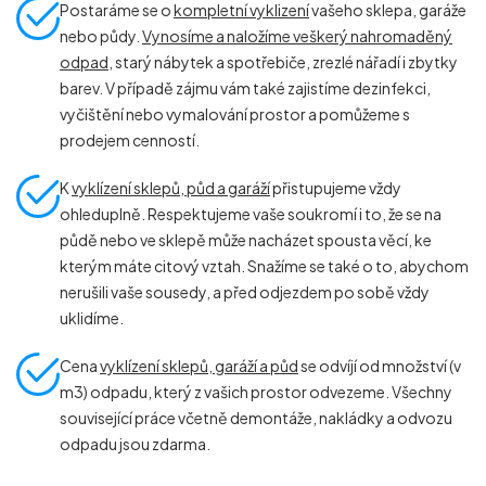
Postaráme se o
kompletní vyklizení
vašeho sklepa, garáže
nebo půdy.
Vynosíme a naložíme veškerý nahromaděný
odpad
, starý nábytek a spotřebiče, zrezlé nářadí i zbytky
barev. V případě zájmu vám také zajistíme dezinfekci,
vyčištění nebo vymalování prostor a pomůžeme s
prodejem cenností.
K
vyklízení sklepů, půd a garáží
přistupujeme vždy
ohleduplně. Respektujeme vaše soukromí i to, že se na
půdě nebo ve sklepě může nacházet spousta věcí, ke
kterým máte citový vztah. Snažíme se také o to, abychom
nerušili vaše sousedy, a před odjezdem po sobě vždy
uklidíme.
Cena
vyklízení sklepů, garáží a půd
se odvíjí od množství (v
m
3
) odpadu, který z vašich prostor odvezeme. Všechny
související práce včetně demontáže, nakládky a odvozu
odpadu jsou zdarma.