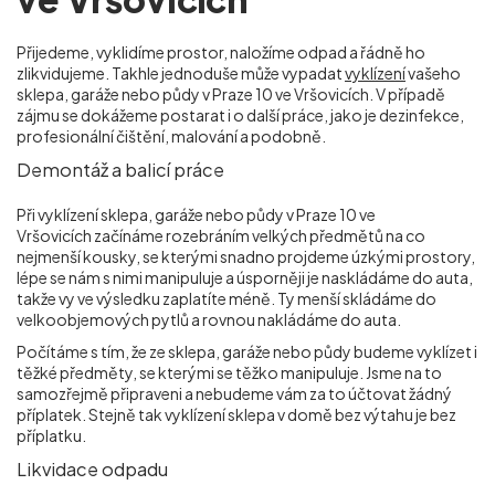
Přijedeme, vyklidíme prostor, naložíme odpad a řádně ho
zlikvidujeme. Takhle jednoduše může vypadat
vyklízení
vašeho
sklepa, garáže nebo půdy v Praze 10 ve Vršovicích
. V případě
zájmu se dokážeme postarat i o další práce, jako je dezinfekce,
profesionální čištění, malování a podobně.
Demontáž a balicí práce
Při vyklízení sklepa, garáže nebo půdy v Praze 10 ve
Vršovicích
začínáme rozebráním velkých předmětů na co
nejmenší kousky, se kterými snadno projdeme úzkými prostory,
lépe se nám s nimi manipuluje a úsporněji je naskládáme do auta,
takže vy ve výsledku zaplatíte méně. Ty menší skládáme do
velkoobjemových pytlů a rovnou nakládáme do auta.
Počítáme s tím, že ze sklepa, garáže nebo půdy budeme vyklízet i
těžké předměty, se kterými se těžko manipuluje. Jsme na to
samozřejmě připraveni a nebudeme vám za to účtovat žádný
příplatek. Stejně tak vyklízení sklepa v domě bez výtahu je bez
příplatku.
Likvidace odpadu