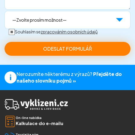
Souhlasím se
zpracováním osobních údajů
Nerozumíte některému z výrazů?
Přejděte do
našeho slovníku pojmů »
On-line nabídka
Kalkulace do e-mailu
Zavolejte nám