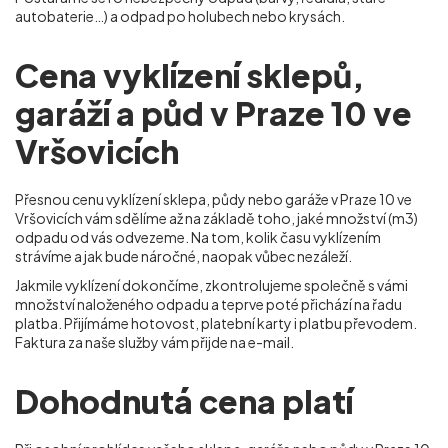
autobaterie…) a odpad po holubech nebo krysách.
Cena vyklízení sklepů,
garáží a půd v Praze 10 ve
Vršovicích
Přesnou cenu vyklízení sklepa, půdy nebo garáže v Praze 10 ve
Vršovicích
vám sdělíme až na základě toho, jaké množství (m
3
)
odpadu od vás odvezeme. Na tom, kolik času vyklízením
strávíme a jak bude náročné, naopak vůbec nezáleží.
Jakmile vyklízení dokončíme, zkontrolujeme společně s vámi
množství naloženého odpadu a teprve poté přichází na řadu
platba. Přijímáme hotovost, platební karty i platbu převodem.
Faktura za naše služby vám přijde na e-mail.
Dohodnutá cena platí