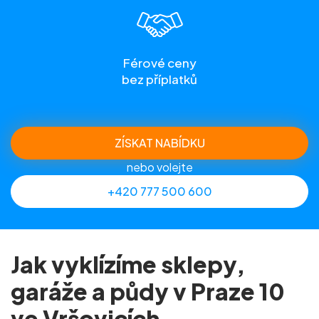
Férové ceny
bez příplatků
ZÍSKAT NABÍDKU
nebo volejte
+420 777 500 600
Jak vyklízíme sklepy,
garáže a půdy v Praze 10
ve Vršovicích