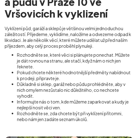
a půdu v Praze 10 ve
Vršovicích k vyklizení
Vyklízení půd, garáží a sklepů je většinou velmi jednoduchou
záležitostí. Přijedeme, vyklidíme, naložíme a odvezeme odpad k
likvidaci. Je ale několik věcí, které můžete udělat už před naším
příjezdem, aby celý proces proběhl plynuleji.
Rozhodněte se, které věci si plánujete ponechat. Můžete
je dát rovnou na stranu, ale stačí, když nám o nich jen
řeknete.
Pokud chcete některé hodnotnější předměty nabídnout
k prodeji, připravte je.
Důkladně si sklep, garáž nebo půdu prohlédněte, aby v
nich omylem nezůstalo nic důležitého, co nechcete
vyhodit.
Informujte nás o tom, kde můžeme zaparkovat a kudy je
nejlepší nosit věci ven.
Rozhodněte se, zda chcete být při vyklízení přítomni,
nebo nám jen zadáte seznam úkolů.