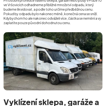
Při osobní prohlídce vašeho sklepa, garáže nebo půdy v Praze 10
ve Vršovicích
odhadneme přibližné množství odpadu, který
budeme likvidovat, a podle toho určíme předběžnou cenu.
Pokud by odpadu bylo nakonec méně, konečná cena se sníží.
Kdybychom ho ale nakonec odváželi více, částka se nemění a vy
zaplatíte pouze původní dohodnutou cenu.
Vyklízení sklepa, garáže a