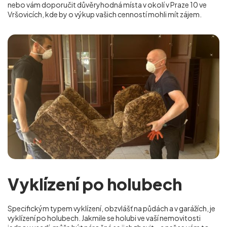
nebo vám doporučit důvěryhodná místa v okolí v Praze 10 ve
Vršovicích
, kde by o výkup vašich cenností mohli mít zájem.
Vyklízení po holubech
Specifickým typem vyklízení, obzvlášť na půdách a v garážích, je
vyklízení po holubech. Jakmile se holubi ve vaší nemovitosti