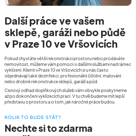
Další práce ve vašem
sklepě, garáži nebo půdě
v Praze 10 ve Vršovicích
Pokud chystáte větší rekonstrukci prostoru nebo prodáváte
nemovitost, můžeme vám pomoci i s dalšími službami nad rámec
vyklízení. Klienti v Praze 10 ve Vršovicích
si u nás často
objednávají také dezinfekci, profesionální čištění, malování
nebo drobné rekonstrukce sklepů, garáží a půd.
Cenový odhad doplňkových služeb vám obvykle poskytneme
až po dokončení vyklízecích prací. V tu chvíli budeme mít lepší
představu o prostoru a o tom, jak náročné práce budou.
KOLIK TO BUDE STÁT?
Nechte si to
zdarma