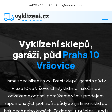
+420 777 500 600
info@vyklizeni.cz
Vyklízení sklepů,
Vyklízení
garáží, půd
Praha 10
Stěhování
Vršovice
Malování
Jsme specialisté na vyklízení sklepů, garáží a půd v
Praze 10 ve Vršovicích
. Vyklidíme, naložíme a
Deratizace a dezinsekce
odvezeme odpad, pomůžeme vám s prodejem
zapomenutých pokladů z půdy a zajistíme i úklid po
Úklid
holubech nebo krysách. Za dopravu, práci o víkendu