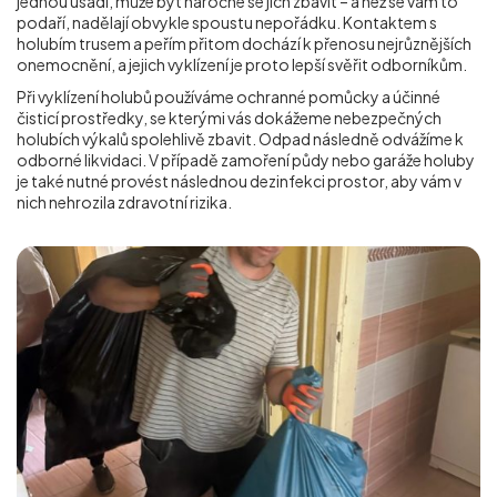
jednou usadí, může být náročné se jich zbavit – a než se vám to
podaří, nadělají obvykle spoustu nepořádku. Kontaktem s
holubím trusem a peřím přitom dochází k přenosu nejrůznějších
onemocnění, a jejich vyklízení je proto lepší svěřit odborníkům.
Při vyklízení holubů používáme ochranné pomůcky a účinné
čisticí prostředky, se kterými vás dokážeme nebezpečných
holubích výkalů spolehlivě zbavit. Odpad následně odvážíme k
odborné likvidaci. V případě zamoření půdy nebo garáže holuby
je také nutné provést následnou dezinfekci prostor, aby vám v
nich nehrozila zdravotní rizika.