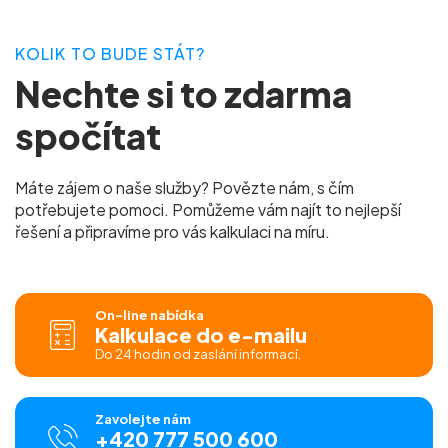
KOLIK TO BUDE STÁT?
Nechte si to zdarma
spočítat
Máte zájem o naše služby? Povězte nám, s čím
potřebujete pomoci. Pomůžeme vám najít to nejlepší
řešení a připravíme pro vás kalkulaci na míru.
On-line nabídka
Kalkulace do e-mailu
Do 24 hodin od zaslání informací.
Zavolejte nám
+420 777 500 600