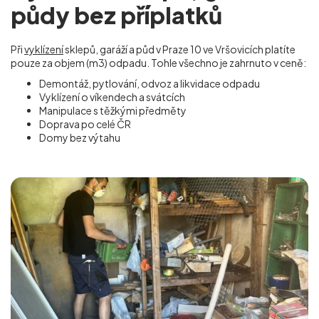
půdy bez příplatků
Při
vyklízení
sklepů, garáží a půd v Praze 10 ve Vršovicích
platíte
pouze za objem (m
3
) odpadu. Tohle všechno je zahrnuto v ceně:
Demontáž, pytlování, odvoz a likvidace odpadu
Vyklízení o víkendech a svátcích
Manipulace s těžkými předměty
Doprava po celé ČR
Domy bez výtahu