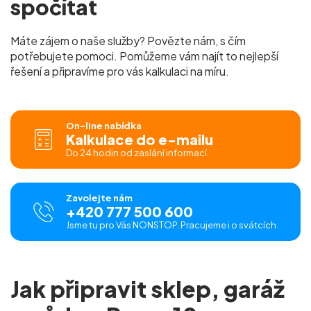
spočítat
Máte zájem o naše služby? Povězte nám, s čím
potřebujete pomoci. Pomůžeme vám najít to nejlepší
řešení a připravíme pro vás
kalkulaci na míru.
On-line nabídka
Kalkulace do e-mailu
Do 24 hodin od zaslání informací.
Zavolejte nám
+420 777 500 600
Jsme tu pro Vás NONSTOP. Pracujeme i o svátcích.
Jak připravit sklep, garáž