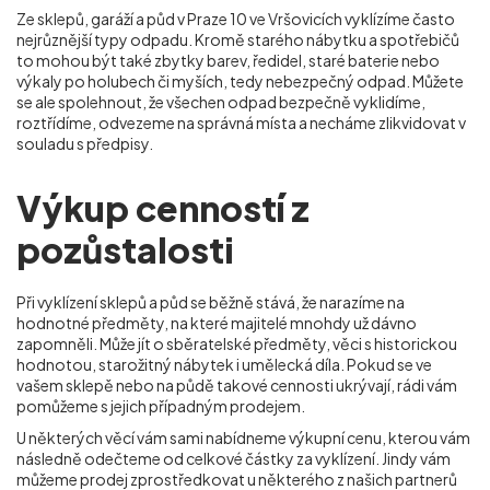
Ze sklepů, garáží a půd v Praze 10 ve Vršovicích
vyklízíme často
nejrůznější typy odpadu. Kromě starého nábytku a spotřebičů
to mohou být také zbytky barev, ředidel, staré baterie nebo
výkaly po holubech či myších, tedy nebezpečný odpad. Můžete
se ale spolehnout, že všechen odpad bezpečně vyklidíme,
roztřídíme, odvezeme na správná místa a necháme zlikvidovat v
souladu s předpisy.
Výkup cenností z
pozůstalosti
Při vyklízení sklepů a půd se běžně stává, že narazíme na
hodnotné předměty, na které majitelé mnohdy už dávno
zapomněli. Může jít o sběratelské předměty, věci s historickou
hodnotou, starožitný nábytek i umělecká díla. Pokud se ve
vašem sklepě nebo na půdě takové cennosti ukrývají, rádi vám
pomůžeme s jejich případným prodejem.
U některých věcí vám sami nabídneme výkupní cenu, kterou vám
následně odečteme od celkové částky za vyklízení. Jindy vám
můžeme prodej zprostředkovat u některého z našich partnerů