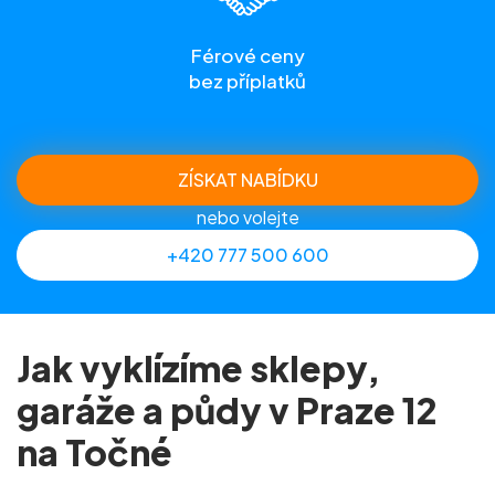
Férové ceny
bez příplatků
ZÍSKAT NABÍDKU
nebo volejte
+420 777 500 600
Jak vyklízíme sklepy,
garáže a půdy v Praze 12
na Točné