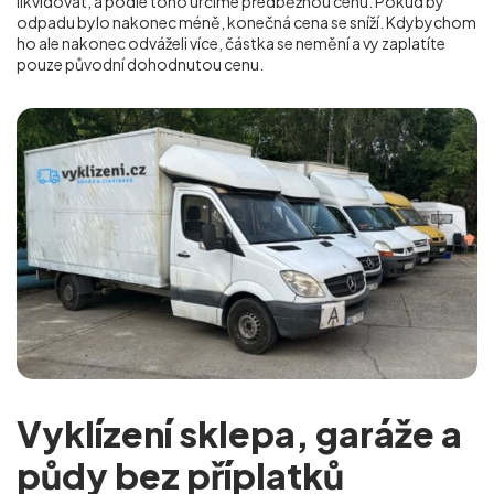
likvidovat, a podle toho určíme předběžnou cenu. Pokud by
odpadu bylo nakonec méně, konečná cena se sníží. Kdybychom
ho ale nakonec odváželi více, částka se nemění a vy zaplatíte
pouze původní dohodnutou cenu.
Vyklízení sklepa, garáže a
půdy bez příplatků