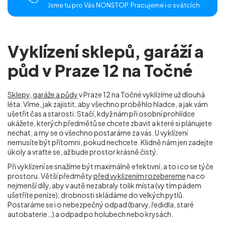
Jsme tu pro Vás NONSTOP. Pracujeme i o svátcích.
Vyklízení sklepů, garáží a
půd v Praze 12 na Točné
Sklepy, garáže a půdy
v Praze 12 na Točné
vyklízíme už dlouhá
léta. Víme, jak zajistit, aby všechno proběhlo hladce, a jak vám
ušetřit čas a starosti. Stačí, když nám při osobní prohlídce
ukážete, kterých předmětů se chcete zbavit a které si plánujete
nechat, a my se o všechno postaráme za vás. U vyklízení
nemusíte být přítomni, pokud nechcete. Klidně nám jen zadejte
úkoly a vraťte se, až bude prostor krásně čistý.
Při vyklízení se snažíme být maximálně efektivní, a to i co se týče
prostoru. Větší předměty
před vyklizením rozebereme
na co
nejmenší díly, aby v autě nezabraly tolik místa (vy tím pádem
ušetříte peníze), drobnosti skládáme do velkých pytlů.
Postaráme se i o nebezpečný odpad (barvy, ředidla, staré
autobaterie…) a odpad po holubech nebo krysách.