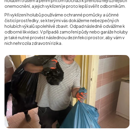
holubím trusem a peřím přitom dochází k přenosu nejrůznějších
onemocnění, a jejich vyklízení je proto lepší svěřit odborníkům.
Při vyklízení holubů používáme ochranné pomůcky a účinné
čisticí prostředky, se kterými vás dokážeme nebezpečných
holubích výkalů spolehlivě zbavit. Odpad následně odvážíme k
odborné likvidaci. V případě zamoření půdy nebo garáže holuby
je také nutné provést následnou dezinfekci prostor, aby vám v
nich nehrozila zdravotní rizika.