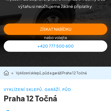
výtahu si neúčtujeme žádné příplatky.
Příprava nemovitostí na prodej
Reference
ZÍSKAT NABÍDKU
Kontakt
nebo volejte
+420 777 500 600
»
Vyklízení sklepů, půd a garáží Praha 12 Točná
VYKLÍZENÍ SKLEPŮ, GARÁŽÍ, PŮD
Praha 12 Točná