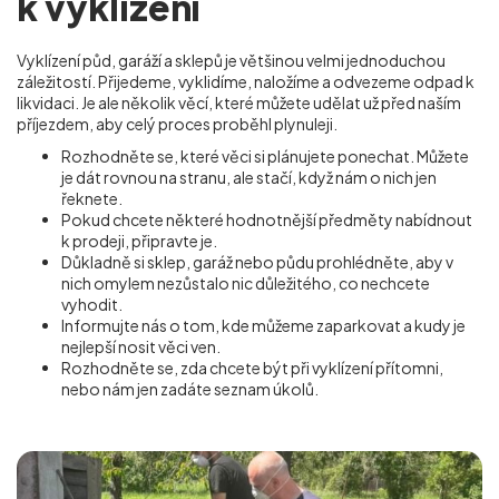
k vyklizení
Vyklízení půd, garáží a sklepů je většinou velmi jednoduchou
záležitostí. Přijedeme, vyklidíme, naložíme a odvezeme odpad k
likvidaci. Je ale několik věcí, které můžete udělat už před naším
příjezdem, aby celý proces proběhl plynuleji.
Rozhodněte se, které věci si plánujete ponechat. Můžete
je dát rovnou na stranu, ale stačí, když nám o nich jen
řeknete.
Pokud chcete některé hodnotnější předměty nabídnout
k prodeji, připravte je.
Důkladně si sklep, garáž nebo půdu prohlédněte, aby v
nich omylem nezůstalo nic důležitého, co nechcete
vyhodit.
Informujte nás o tom, kde můžeme zaparkovat a kudy je
nejlepší nosit věci ven.
Rozhodněte se, zda chcete být při vyklízení přítomni,
nebo nám jen zadáte seznam úkolů.