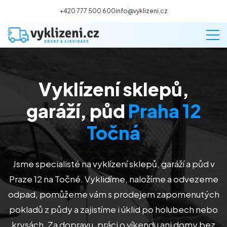
+420 777 500 600
info@vyklizeni.cz
Vyklízení sklepů,
Vyklízení
garáží, půd
Praha 12
Stěhování
Točná
Malování
Jsme specialisté na vyklízení sklepů, garáží a půd v
Praze 12 na Točné
. Vyklidíme, naložíme a odvezeme
Deratizace a dezinsekce
odpad, pomůžeme vám s prodejem zapomenutých
pokladů z půdy a zajistíme i úklid po holubech nebo
Úklid
krysách. Za dopravu, práci o víkendu ani domy bez