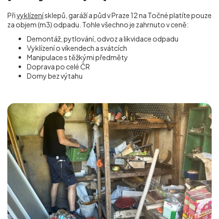
Při
vyklízení
sklepů, garáží a půd v Praze 12 na Točné
platíte pouze
za objem (m
3
) odpadu. Tohle všechno je zahrnuto v ceně:
Demontáž, pytlování, odvoz a likvidace odpadu
Vyklízení o víkendech a svátcích
Manipulace s těžkými předměty
Doprava po celé ČR
Domy bez výtahu