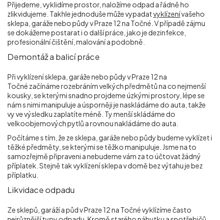
Přijedeme, vyklidíme prostor, naložíme odpad a řádně ho
zlikvidujeme. Takhle jednoduše může vypadat
vyklízení
vašeho
sklepa, garáže nebo půdy v Praze 12 na Točné
. V případě zájmu
se dokážeme postarat i o další práce, jako je dezinfekce,
profesionální čištění, malování a podobně.
Demontáž a balicí práce
Při vyklízení sklepa, garáže nebo půdy v Praze 12 na
Točné
začínáme rozebráním velkých předmětů na co nejmenší
kousky, se kterými snadno projdeme úzkými prostory, lépe se
nám s nimi manipuluje a úsporněji je naskládáme do auta, takže
vy ve výsledku zaplatíte méně. Ty menší skládáme do
velkoobjemových pytlů a rovnou nakládáme do auta.
Počítáme s tím, že ze sklepa, garáže nebo půdy budeme vyklízet i
těžké předměty, se kterými se těžko manipuluje. Jsme na to
samozřejmě připraveni a nebudeme vám za to účtovat žádný
příplatek. Stejně tak vyklízení sklepa v domě bez výtahu je bez
příplatku.
Likvidace odpadu
Ze sklepů, garáží a půd v Praze 12 na Točné
vyklízíme často
nejrůznější typy odpadu. Kromě starého nábytku a spotřebičů