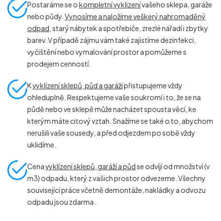
Postaráme se o
kompletní vyklizení
vašeho sklepa, garáže
nebo půdy.
Vynosíme a naložíme veškerý nahromaděný
odpad
, starý nábytek a spotřebiče, zrezlé nářadí i zbytky
barev. V případě zájmu vám také zajistíme dezinfekci,
vyčištění nebo vymalování prostor a pomůžeme s
prodejem cenností.
K
vyklízení sklepů, půd a garáží
přistupujeme vždy
ohleduplně. Respektujeme vaše soukromí i to, že se na
půdě nebo ve sklepě může nacházet spousta věcí, ke
kterým máte citový vztah. Snažíme se také o to, abychom
nerušili vaše sousedy, a před odjezdem po sobě vždy
uklidíme.
Cena
vyklízení sklepů, garáží a půd
se odvíjí od množství (v
m
3
) odpadu, který z vašich prostor odvezeme. Všechny
související práce včetně demontáže, nakládky a odvozu
odpadu jsou zdarma.