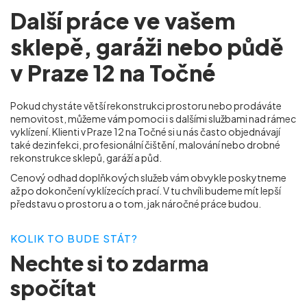
Další práce ve vašem
sklepě, garáži nebo půdě
v Praze 12 na Točné
Pokud chystáte větší rekonstrukci prostoru nebo prodáváte
nemovitost, můžeme vám pomoci i s dalšími službami nad rámec
vyklízení. Klienti v Praze 12 na Točné
si u nás často objednávají
také dezinfekci, profesionální čištění, malování nebo drobné
rekonstrukce sklepů, garáží a půd.
Cenový odhad doplňkových služeb vám obvykle poskytneme
až po dokončení vyklízecích prací. V tu chvíli budeme mít lepší
představu o prostoru a o tom, jak náročné práce budou.
KOLIK TO BUDE STÁT?
Nechte si to
zdarma
spočítat