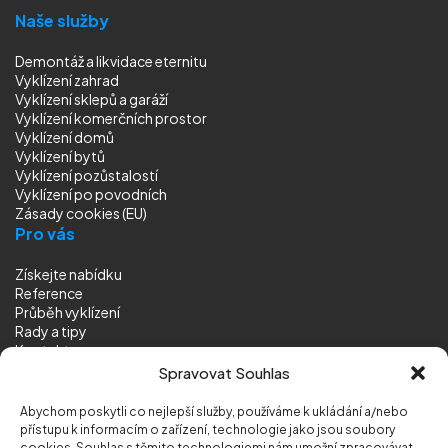
Naše služby
Demontáž a likvidace eternitu
Vyklízení zahrad
Vyklízení sklepů a garáží
Vyklízení komerčních prostor
Vyklízení domů
Vyklízení bytů
Vyklízení pozůstalostí
Vyklízení
po povodních
Zásady cookies (EU)
Pro vás
Získejte nabídku
Reference
Průběh vyklízení
Rady a tipy
Kontakt
Sledujte nás
Spravovat Souhlas
Abychom poskytli co nejlepší služby, používáme k ukládání a/nebo
přístupu k informacím o zařízení, technologie jako jsou soubory
cookies. Souhlas s těmito technologiemi nám umožní zpracovávat