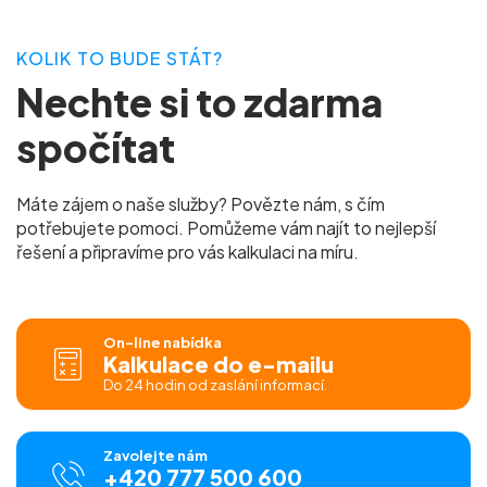
KOLIK TO BUDE STÁT?
Nechte si to zdarma
spočítat
Máte zájem o naše služby? Povězte nám, s čím
potřebujete pomoci. Pomůžeme vám najít to nejlepší
řešení a připravíme pro vás kalkulaci na míru.
On-line nabídka
Kalkulace do e-mailu
Do 24 hodin od zaslání informací.
Zavolejte nám
+420 777 500 600