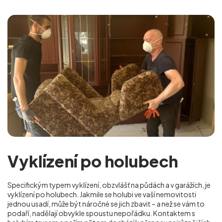
Vyklízení po holubech
Specifickým typem vyklízení, obzvlášť na půdách a v garážích, je
vyklízení po holubech. Jakmile se holubi ve vaší nemovitosti
jednou usadí, může být náročné se jich zbavit – a než se vám to
podaří, nadělají obvykle spoustu nepořádku. Kontaktem s