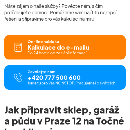
Máte zájem o naše služby? Povězte nám, s čím
potřebujete pomoci. Pomůžeme vám najít to nejlepší
řešení a připravíme pro vás
kalkulaci na míru.
On-line nabídka
Kalkulace do e-mailu
Do 24 hodin od zaslání informací.
Zavolejte nám
+420 777 500 600
Jsme tu pro Vás NONSTOP. Pracujeme i o svátcích.
Jak připravit sklep, garáž
a půdu v Praze 12 na Točné