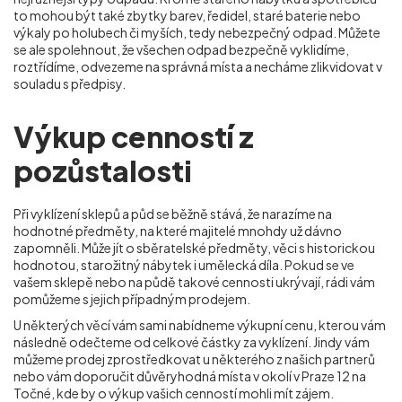
to mohou být také zbytky barev, ředidel, staré baterie nebo
výkaly po holubech či myších, tedy nebezpečný odpad. Můžete
se ale spolehnout, že všechen odpad bezpečně vyklidíme,
roztřídíme, odvezeme na správná místa a necháme zlikvidovat v
souladu s předpisy.
Výkup cenností z
pozůstalosti
Při vyklízení sklepů a půd se běžně stává, že narazíme na
hodnotné předměty, na které majitelé mnohdy už dávno
zapomněli. Může jít o sběratelské předměty, věci s historickou
hodnotou, starožitný nábytek i umělecká díla. Pokud se ve
vašem sklepě nebo na půdě takové cennosti ukrývají, rádi vám
pomůžeme s jejich případným prodejem.
U některých věcí vám sami nabídneme výkupní cenu, kterou vám
následně odečteme od celkové částky za vyklízení. Jindy vám
můžeme prodej zprostředkovat u některého z našich partnerů
nebo vám doporučit důvěryhodná místa v okolí v Praze 12 na
Točné
, kde by o výkup vašich cenností mohli mít zájem.