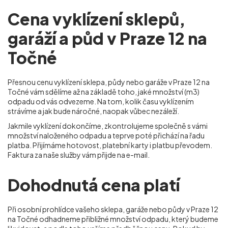
Cena vyklízení sklepů,
garáží a půd v Praze 12 na
Točné
Přesnou cenu vyklízení sklepa, půdy nebo garáže v Praze 12 na
Točné
vám sdělíme až na základě toho, jaké množství (m
3
)
odpadu od vás odvezeme. Na tom, kolik času vyklízením
strávíme a jak bude náročné, naopak vůbec nezáleží.
Jakmile vyklízení dokončíme, zkontrolujeme společně s vámi
množství naloženého odpadu a teprve poté přichází na řadu
platba. Přijímáme hotovost, platební karty i platbu převodem.
Faktura za naše služby vám přijde na e-mail.
Dohodnutá cena platí
Při osobní prohlídce vašeho sklepa, garáže nebo půdy v Praze 12
na Točné
odhadneme přibližné množství odpadu, který budeme