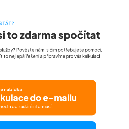
STÁT?
i to zdarma spočítat
služby? Povězte nám, s čím potřebujete pomoci.
to nejlepší řešení a připravíme pro vás kalkulaci
ne nabídka
lkulace do e-mailu
hodin od zaslání informací.