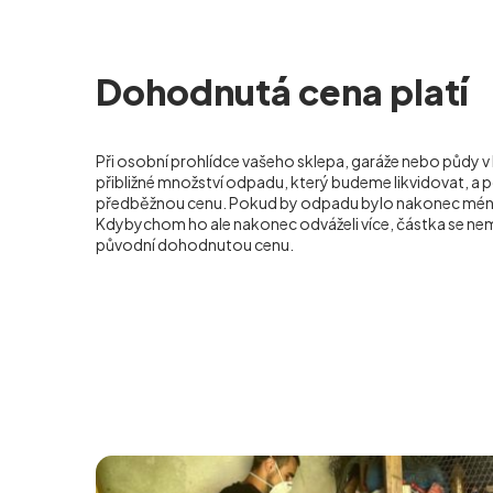
Dohodnutá cena platí
Při osobní prohlídce vašeho sklepa, garáže nebo půdy v
přibližné množství odpadu, který budeme likvidovat, a 
předběžnou cenu. Pokud by odpadu bylo nakonec méně,
Kdybychom ho ale nakonec odváželi více, částka se nem
původní dohodnutou cenu.