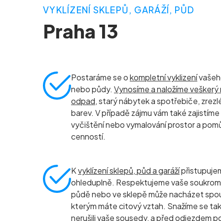
VYKLÍZENÍ SKLEPŮ, GARÁŽÍ, PŮD
Praha 13
Postaráme se o
kompletní vyklizení
vašeho
nebo půdy.
Vynosíme a naložíme vešker
odpad
, starý nábytek a spotřebiče, zrezlé
barev. V případě zájmu vám také zajistíme
vyčištění nebo vymalování prostor a po
cenností.
K
vyklízení sklepů, půd a garáží
přistupuje
ohleduplně. Respektujeme vaše soukromí i
půdě nebo ve sklepě může nacházet spou
kterým máte citový vztah. Snažíme se ta
nerušili vaše sousedy, a před odjezdem p