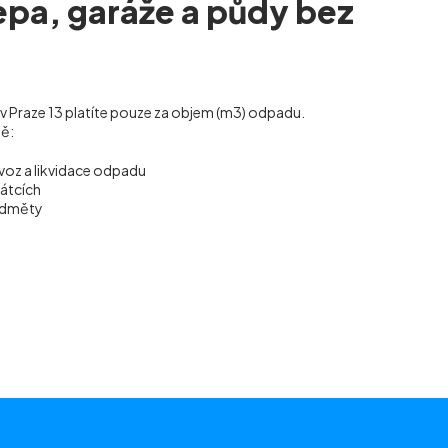
lepa, garáže a půdy bez
 v Praze 13
platíte pouze za objem (m
3
) odpadu.
ně:
voz a likvidace odpadu
vátcích
ředměty