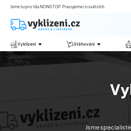
Jsme tu pro Vás NONSTOP. Pracujeme i o svátcích.
Vyklízení
Stěhování
Jak vyklízení probíhá?
Jak
probíhá?
Vyklízení pozůstalostí
Stěhování domácností
Vyklízení domů
Stěhování kanceláří
Vyk
Vyklízení bytů
Vyklízení po povodních
Vyklízení komerčních prostor
Vyklízení sklepů a garáží
Vyklízení zahrad
Jsme specialisté 
Likvidace eternitu