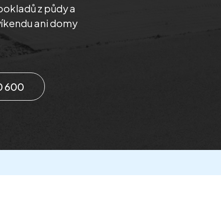
okladů z půdy a
 víkendu ani domy
0 600