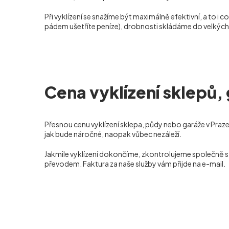
Při vyklízení se snažíme být maximálně efektivní, a to i
pádem ušetříte peníze), drobnosti skládáme do velkých
Cena vyklízení sklepů, 
Přesnou cenu vyklízení sklepa, půdy nebo garáže v Praze
jak bude náročné, naopak vůbec nezáleží.
Jakmile vyklízení dokončíme, zkontrolujeme společně s 
převodem. Faktura za naše služby vám přijde na e-mail.