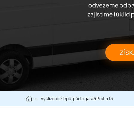
odvezeme odpad
zajistíme i úkli
ZÍSK
»
Vyklízení sklepů, půd a garáží Praha 13