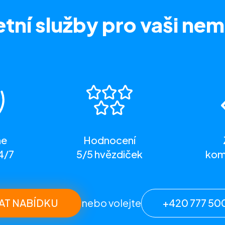
tní služby
pro vaši nem
me
Hodnocení
4/7
5/5 hvězdiček
komp
AT NABÍDKU
nebo volejte
+420 777 50