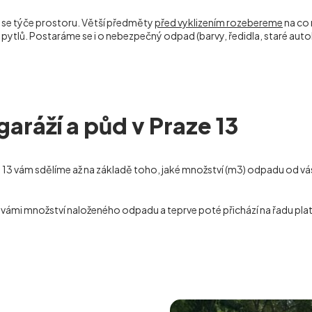
 co se týče prostoru. Větší předměty
před vyklizením rozebereme
na co 
 pytlů. Postaráme se i o nebezpečný odpad (barvy, ředidla, staré au
garáží a půd v Praze 13
 13
vám sdělíme až na základě toho, jaké množství (m
3
) odpadu od vá
vámi množství naloženého odpadu a teprve poté přichází na řadu platb