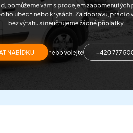
, pomůžeme vám s prodejem zapomenutých p
d po holubech nebo krysách. Za dopravu, práci o
bez výtahu si neúčtujeme žádné příplatky.
AT NABÍDKU
nebo volejte
+420 777 50