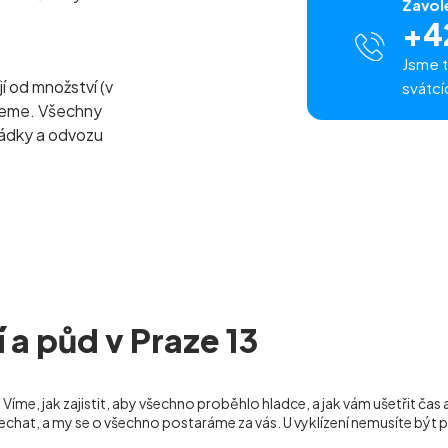
Zavol
+4
Jsme t
jí od množství (v
svátcí
ezeme. Všechny
ládky a odvozu
í a půd v Praze 13
 Víme, jak zajistit, aby všechno proběhlo hladce, a jak vám ušetřit čas
nechat, a my se o všechno postaráme za vás. U vyklízení nemusíte být 