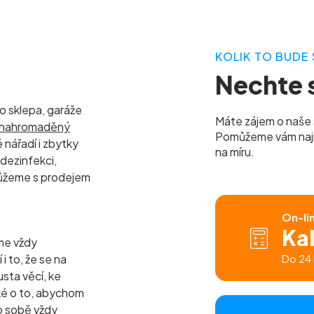
KOLIK TO BUDE 
Nechte s
 sklepa, garáže
Máte zájem o naše 
ý nahromaděný
Pomůžeme vám najít 
 nářadí i zbytky
na míru.
 dezinfekci,
můžeme s prodejem
On-li
Ka
me vždy
 to, že se na
Do 24 
sta věcí, ke
ké o to, abychom
o sobě vždy