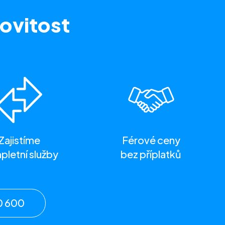
ovitost
Zajistíme
Férové ceny
letní služby
bez příplatků
0 600