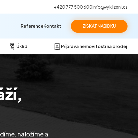
+420 777 500 600
info@vyklizeni.cz
Reference
Kontakt
ZÍSKAT NABÍDKU
Úklid
Příprava nemovitostí na prodej
áží,
idíme, naložíme a