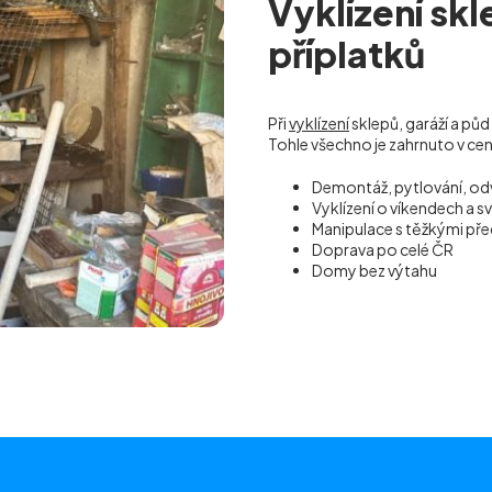
Vyklízení sk
příplatků
Při
vyklízení
sklepů, garáží a půd
Tohle všechno je zahrnuto v ce
Demontáž, pytlování, od
Vyklízení o víkendech a s
Manipulace s těžkými p
Doprava po celé ČR
Domy bez výtahu