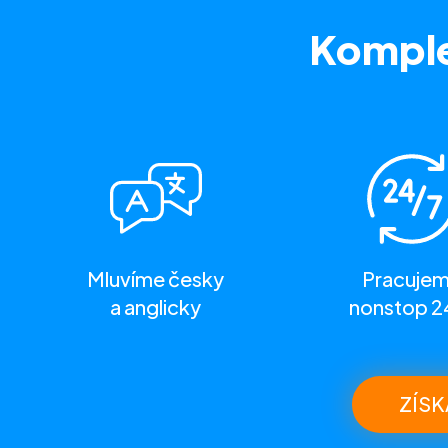
Komple
Mluvíme česky
Pracuje
a anglicky
nonstop 2
ZÍSK