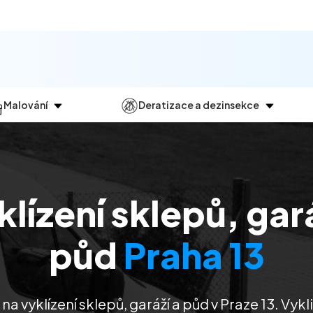
Malování
Deratizace a dezinsekce
Jak
probíhá?
Průběh
a
dezinsekce
Malování bytů
Deratizace
Malování domů
Dezinfekce
lízení sklepů, gar
Malování kanceláří
Dezinsekce
Malování komerčních prostor
půd
Praha 13
na vyklízení sklepů, garáží a půd v Praze 13
. Vykl