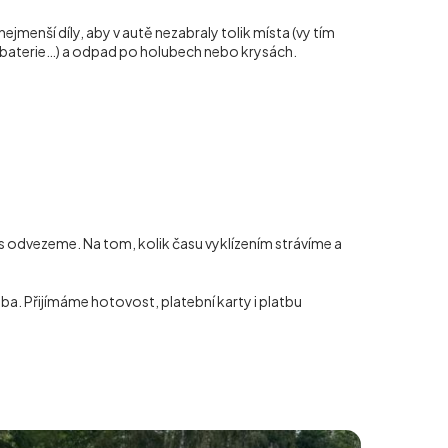
nejmenší díly, aby v autě nezabraly tolik místa (vy tím
tobaterie…) a odpad po holubech nebo krysách.
s odvezeme. Na tom, kolik času vyklízením strávíme a
a. Přijímáme hotovost, platební karty i platbu