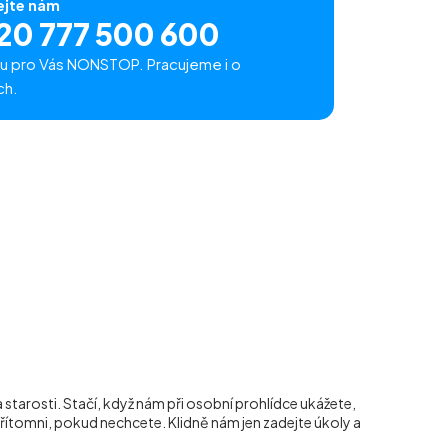
ejte nám
20 777 500 600
u pro Vás NONSTOP. Pracujeme i o
ch.
 a starosti. Stačí, když nám při osobní prohlídce ukážete,
přítomni, pokud nechcete. Klidně nám jen zadejte úkoly a