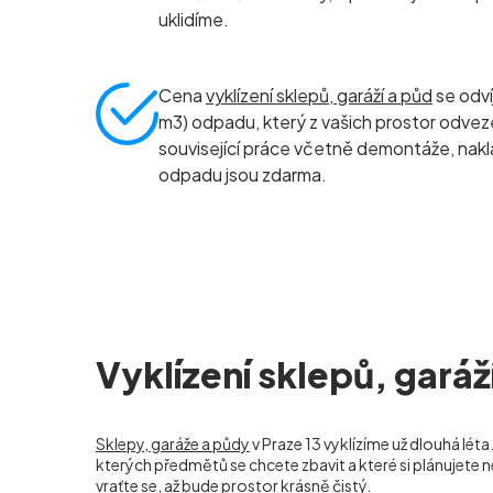
uklidíme.
Cena
vyklízení sklepů, garáží a půd
se odví
m
3
) odpadu, který z vašich prostor odv
související práce včetně demontáže, nak
odpadu jsou zdarma.
Vyklízení sklepů, garáž
Sklepy, garáže a půdy
v Praze 13
vyklízíme už dlouhá léta.
kterých předmětů se chcete zbavit a které si plánujete 
vraťte se, až bude prostor krásně čistý.