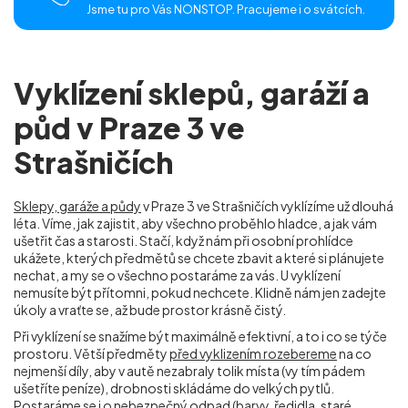
Jsme tu pro Vás NONSTOP. Pracujeme i o svátcích.
Vyklízení sklepů, garáží a
půd v Praze 3 ve
Strašničích
Sklepy, garáže a půdy
v Praze 3 ve Strašničích
vyklízíme už dlouhá
léta. Víme, jak zajistit, aby všechno proběhlo hladce, a jak vám
ušetřit čas a starosti. Stačí, když nám při osobní prohlídce
ukážete, kterých předmětů se chcete zbavit a které si plánujete
nechat, a my se o všechno postaráme za vás. U vyklízení
nemusíte být přítomni, pokud nechcete. Klidně nám jen zadejte
úkoly a vraťte se, až bude prostor krásně čistý.
Při vyklízení se snažíme být maximálně efektivní, a to i co se týče
prostoru. Větší předměty
před vyklizením rozebereme
na co
nejmenší díly, aby v autě nezabraly tolik místa (vy tím pádem
ušetříte peníze), drobnosti skládáme do velkých pytlů.
Postaráme se i o nebezpečný odpad (barvy, ředidla, staré