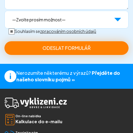
Souhlasím se
zpracováním osobních údajů
Nerozumíte některému z výrazů?
Přejděte do
našeho slovníku pojmů »
On-line nabídka
Kalkulace do e-mailu
Zavolejte nám