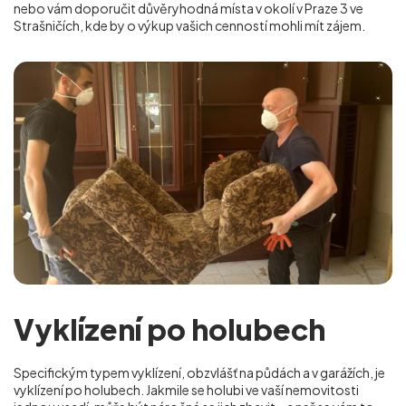
nebo vám doporučit důvěryhodná místa v okolí v Praze 3 ve
Strašničích
, kde by o výkup vašich cenností mohli mít zájem.
Vyklízení po holubech
Specifickým typem vyklízení, obzvlášť na půdách a v garážích, je
vyklízení po holubech. Jakmile se holubi ve vaší nemovitosti