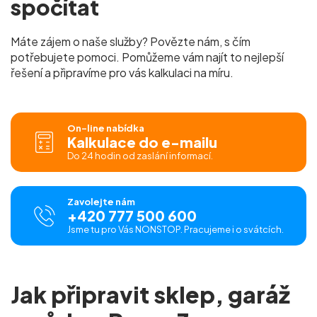
spočítat
Máte zájem o naše služby? Povězte nám, s čím
potřebujete pomoci. Pomůžeme vám najít to nejlepší
řešení a připravíme pro vás
kalkulaci na míru.
On-line nabídka
Kalkulace do e-mailu
Do 24 hodin od zaslání informací.
Zavolejte nám
+420 777 500 600
Jsme tu pro Vás NONSTOP. Pracujeme i o svátcích.
Jak připravit sklep, garáž