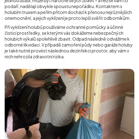
jednou usadí, může být náročné se jich zbavit – a než se vám to
podaří, nadělají obvykle spoustu nepořádku. Kontaktem s
holubím trusem a peřím přitom dochází k přenosu nejrůznějších
onemocnění, a jejich vyklízení je proto lepší svěřit odborníkům.
Při vyklízení holubů používáme ochranné pomůcky a účinné
čisticí prostředky, se kterými vás dokážeme nebezpečných
holubích výkalů spolehlivě zbavit. Odpad následně odvážíme k
odborné likvidaci. V případě zamoření půdy nebo garáže holuby
je také nutné provést následnou dezinfekci prostor, aby vám v
nich nehrozila zdravotní rizika.