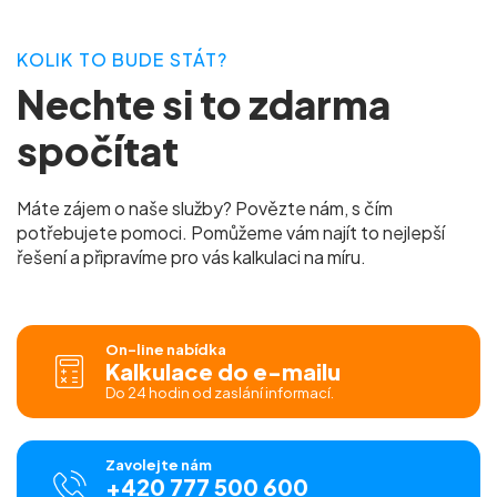
KOLIK TO BUDE STÁT?
Nechte si to zdarma
spočítat
Máte zájem o naše služby? Povězte nám, s čím
potřebujete pomoci. Pomůžeme vám najít to nejlepší
řešení a připravíme pro vás kalkulaci na míru.
On-line nabídka
Kalkulace do e-mailu
Do 24 hodin od zaslání informací.
Zavolejte nám
+420 777 500 600