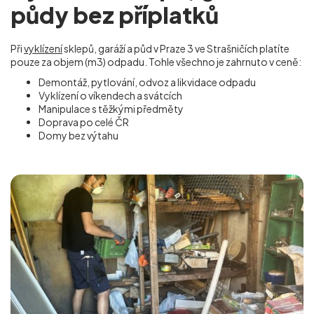
půdy bez příplatků
Při
vyklízení
sklepů, garáží a půd v Praze 3 ve Strašničích
platíte
pouze za objem (m
3
) odpadu. Tohle všechno je zahrnuto v ceně:
Demontáž, pytlování, odvoz a likvidace odpadu
Vyklízení o víkendech a svátcích
Manipulace s těžkými předměty
Doprava po celé ČR
Domy bez výtahu