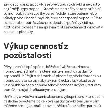
Ze sklepů, garáží a půd v Praze 3 ve Strašničích
vyklízíme často
nejrůznější typy odpadu. Kromě starého nábytku a spotřebičů
to mohou být také zbytky barev, ředidel, staré baterie nebo
výkaly po holubech či myších, tedy nebezpečný odpad. Můžete
se ale spolehnout, že všechen odpad bezpečně vyklidíme,
roztřídíme, odvezeme na správná místa a necháme zlikvidovat v
souladu s předpisy.
Výkup cenností z
pozůstalosti
Při vyklízení sklepů a půd se běžně stává, že narazíme na
hodnotné předměty, na které majitelé mnohdy už dávno
zapomněli. Může jít o sběratelské předměty, věci s historickou
hodnotou, starožitný nábytek i umělecká díla. Pokud se ve
vašem sklepě nebo na půdě takové cennosti ukrývají, rádi vám
pomůžeme s jejich případným prodejem.
U některých věcí vám sami nabídneme výkupní cenu, kterou vám
následně odečteme od celkové částky za vyklízení. Jindy vám
můžeme prodej zprostředkovat u některého z našich partnerů