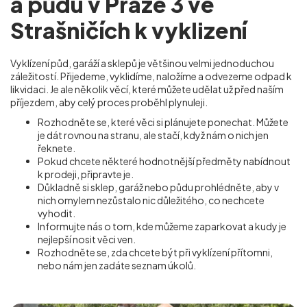
a půdu v Praze 3 ve
Strašničích k vyklizení
Vyklízení půd, garáží a sklepů je většinou velmi jednoduchou
záležitostí. Přijedeme, vyklidíme, naložíme a odvezeme odpad k
likvidaci. Je ale několik věcí, které můžete udělat už před naším
příjezdem, aby celý proces proběhl plynuleji.
Rozhodněte se, které věci si plánujete ponechat. Můžete
je dát rovnou na stranu, ale stačí, když nám o nich jen
řeknete.
Pokud chcete některé hodnotnější předměty nabídnout
k prodeji, připravte je.
Důkladně si sklep, garáž nebo půdu prohlédněte, aby v
nich omylem nezůstalo nic důležitého, co nechcete
vyhodit.
Informujte nás o tom, kde můžeme zaparkovat a kudy je
nejlepší nosit věci ven.
Rozhodněte se, zda chcete být při vyklízení přítomni,
nebo nám jen zadáte seznam úkolů.