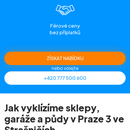
Férové ceny
bez příplatků
ZÍSKAT NABÍDKU
nebo volejte
+420 777 500 600
Jak vyklízíme sklepy,
garáže a půdy v Praze 3 ve
Strašničích