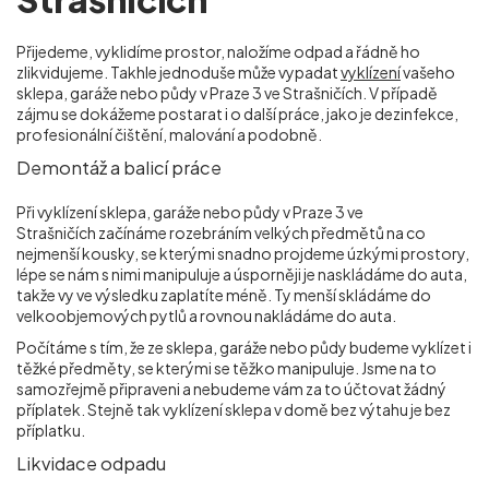
Přijedeme, vyklidíme prostor, naložíme odpad a řádně ho
zlikvidujeme. Takhle jednoduše může vypadat
vyklízení
vašeho
sklepa, garáže nebo půdy v Praze 3 ve Strašničích
. V případě
zájmu se dokážeme postarat i o další práce, jako je dezinfekce,
profesionální čištění, malování a podobně.
Demontáž a balicí práce
Při vyklízení sklepa, garáže nebo půdy v Praze 3 ve
Strašničích
začínáme rozebráním velkých předmětů na co
nejmenší kousky, se kterými snadno projdeme úzkými prostory,
lépe se nám s nimi manipuluje a úsporněji je naskládáme do auta,
takže vy ve výsledku zaplatíte méně. Ty menší skládáme do
velkoobjemových pytlů a rovnou nakládáme do auta.
Počítáme s tím, že ze sklepa, garáže nebo půdy budeme vyklízet i
těžké předměty, se kterými se těžko manipuluje. Jsme na to
samozřejmě připraveni a nebudeme vám za to účtovat žádný
příplatek. Stejně tak vyklízení sklepa v domě bez výtahu je bez
příplatku.
Likvidace odpadu