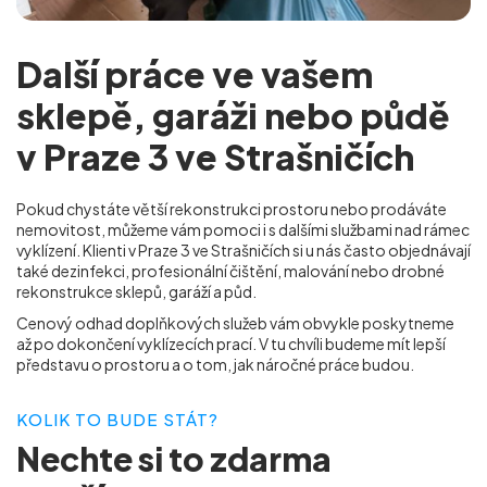
Další práce ve vašem
sklepě, garáži nebo půdě
v Praze 3 ve Strašničích
Pokud chystáte větší rekonstrukci prostoru nebo prodáváte
nemovitost, můžeme vám pomoci i s dalšími službami nad rámec
vyklízení. Klienti v Praze 3 ve Strašničích
si u nás často objednávají
také dezinfekci, profesionální čištění, malování nebo drobné
rekonstrukce sklepů, garáží a půd.
Cenový odhad doplňkových služeb vám obvykle poskytneme
až po dokončení vyklízecích prací. V tu chvíli budeme mít lepší
představu o prostoru a o tom, jak náročné práce budou.
KOLIK TO BUDE STÁT?
Nechte si to
zdarma