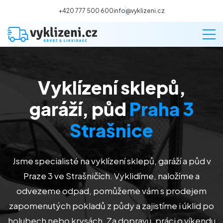
+420 777 500 600
info@vyklizeni.cz
Vyklízení sklepů,
Vyklízení
garáží, půd
Praha 3
Stěhování
Strašnice
Malování
Jsme specialisté na vyklízení sklepů, garáží a půd v
Praze 3 ve Strašničích
. Vyklidíme, naložíme a
Deratizace a dezinsekce
odvezeme odpad, pomůžeme vám s prodejem
zapomenutých pokladů z půdy a zajistíme i úklid po
Úklid
holubech nebo krysách. Za dopravu, práci o víkendu