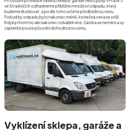
Při osobní prohlídce vašeho sklepa, garáže nebo půdy v Praze 3
ve Strašničích
odhadneme přibližné množství odpadu, který
budeme likvidovat, a podle toho určíme předběžnou cenu.
Pokud by odpadu bylo nakonec méně, konečná cena se sníží.
Kdybychom ho ale nakonec odváželi více, částka se nemění a vy
zaplatíte pouze původní dohodnutou cenu.
Vyklízení sklepa, garáže a