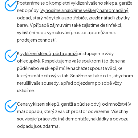
Postaráme se o
kompletní vyklizení
vašeho sklepa, garáže
nebo půdy.
Vynosíme a naložíme veškerý nahromaděný
odpad
, starý nábytek a spotřebiče, zrezlé nářadí i zbytky
barev. V případě zájmu vám také zajistíme dezinfekci,
vyčištění nebo vymalování prostor a pomůžeme s
prodejem cenností.
K
vyklízení sklepů, půd a garáží
přistupujeme vždy
ohleduplně. Respektujeme vaše soukromí i to, že se na
půdě nebo ve sklepě může nacházet spousta věcí, ke
kterým máte citový vztah. Snažíme se také o to, abychom
nerušili vaše sousedy, a před odjezdem po sobě vždy
uklidíme.
Cena
vyklízení sklepů, garáží a půd
se odvíjí od množství (v
m
3
) odpadu, který z vašich prostor odvezeme. Všechny
související práce včetně demontáže, nakládky a odvozu
odpadu jsou zdarma.