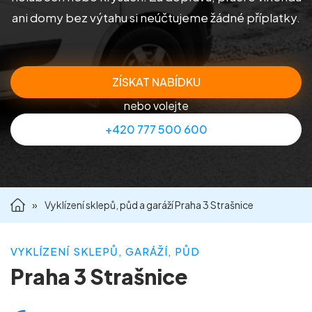
ani domy bez výtahu si neúčtujeme žádné příplatky.
Příprava nemovitostí na prodej
Reference
ZÍSKAT NABÍDKU
Kontakt
nebo volejte
+420 777 500 600
»
Vyklízení sklepů, půd a garáží Praha 3 Strašnice
VYKLÍZENÍ SKLEPŮ, GARÁŽÍ, PŮD
Praha 3 Strašnice