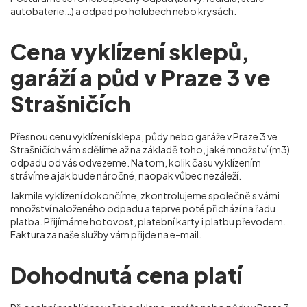
autobaterie…) a odpad po holubech nebo krysách.
Cena vyklízení sklepů,
garáží a půd v Praze 3 ve
Strašničích
Přesnou cenu vyklízení sklepa, půdy nebo garáže v Praze 3 ve
Strašničích
vám sdělíme až na základě toho, jaké množství (m
3
)
odpadu od vás odvezeme. Na tom, kolik času vyklízením
strávíme a jak bude náročné, naopak vůbec nezáleží.
Jakmile vyklízení dokončíme, zkontrolujeme společně s vámi
množství naloženého odpadu a teprve poté přichází na řadu
platba. Přijímáme hotovost, platební karty i platbu převodem.
Faktura za naše služby vám přijde na e-mail.
Dohodnutá cena platí