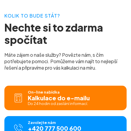
KOLIK TO BUDE STÁT?
Nechte si to zdarma
spočítat
Máte zájem o naše služby? Povězte nám, s čím
potřebujete pomoci. Pomůžeme vám najít to nejlepší
řešení a připravíme pro vás kalkulaci na míru.
On-line nabídka
Kalkulace do e-mailu
Do 24 hodin od zaslání informací.
Zavolejte nám
+420 777 500 600