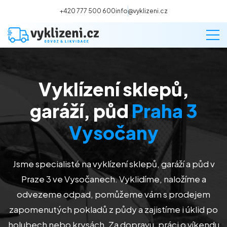
+420 777 500 600
info@vyklizeni.cz
Vyklízení sklepů,
Vyklízení
garáží, půd
Praha 3
Stěhování
Vysočany
Malování
Jsme specialisté na vyklízení sklepů, garáží a půd v
Praze 3 ve Vysočanech
. Vyklidíme, naložíme a
Deratizace a dezinsekce
odvezeme odpad, pomůžeme vám s prodejem
zapomenutých pokladů z půdy a zajistíme i úklid po
Úklid
holubech nebo krysách. Za dopravu, práci o víkendu