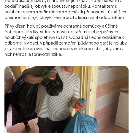
jednou usadí, může být náročné se jich zbavit – a než se vám to
podaří, nadělají obvykle spoustu nepořádku. Kontaktem s
holubím trusem a peřím přitom dochází k přenosu nejrůznějších
onemocnění, a jejich vyklízení je proto lepší svěřit odborníkům.
Při vyklízení holubů používáme ochranné pomůcky a účinné
čisticí prostředky, se kterými vás dokážeme nebezpečných
holubích výkalů spolehlivě zbavit. Odpad následně odvážíme k
odborné likvidaci. V případě zamoření půdy nebo garáže holuby
je také nutné provést následnou dezinfekci prostor, aby vám v
nich nehrozila zdravotní rizika.