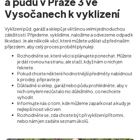
a půdu v Praze 3 ve
Vysočanech k vyklizení
Vyklízení půd, garáží a sklepů je většinou velmi jednoduchou
záležitostí. Přijedeme, vyklidíme, naložíme a odvezeme odpad k
likvidaci. Je ale několik věcí, které můžete udělat už před naším
příjezdem, aby celý proces proběhl plynuleji.
Rozhodněte se, které věci si plánujete ponechat. Můžete
je dát rovnou na stranu, ale stačí, když nám o nich jen
řeknete.
Pokud chcete některé hodnotnější předměty nabídnout
k prodeji, připravte je.
Důkladně si sklep, garáž nebo půdu prohlédněte, aby v
nich omylem nezůstalo nic důležitého, co nechcete
vyhodit.
Informujte nás o tom, kde můžeme zaparkovat a kudy je
nejlepší nosit věci ven.
Rozhodněte se, zda chcete být při vyklízení přítomni,
nebo nám jen zadáte seznam úkolů.