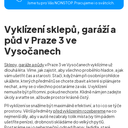
Jsme tu pro Vás NONSTOP. Pracujeme i o svátcích.
Vyklízení sklepů, garáží a
půd v Praze 3 ve
Vysočanech
Sklepy, garáže a půdy
v Praze 3 ve Vysočanech
vyklízíme už
dlouhá léta. Víme, jak zajistit, aby všechno proběhlo hladce, a jak
vám ušetřit čas a starosti. Stačí, když nám při osobní prohlídce
ukážete, kterých předmětů se chcete zbavit a které si plánujete
nechat, a my se o všechno postaráme za vás. U vyklízení
nemusíte být přítomni, pokud nechcete. Klidně nám jen zadejte
úkoly a vraťte se, až bude prostor krásně čistý.
Při vyklízení se snažíme být maximálně efektivní, a to i co se týče
prostoru. Větší předměty
před vyklizením rozebereme
na co
nejmenší díly, aby v autě nezabraly tolik místa (vy tím pádem
ušetříte peníze), drobnosti skládáme do velkých pytlů.
Postaráme se i o nebezpečný odpad (barvy, ředidla, staré