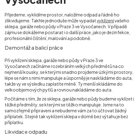
Přijedeme, vyklidíme prostor, naložíme odpad a řádně ho
zlikvidujeme. Takhle jednoduše může vypadat
vyklízení
vašeho
sklepa, garáže nebo půdy v Praze 3 ve Vysočanech
. V případě
zájmu se dokážeme postarat i o další práce, jako je dezinfekce,
profesionální čištění, malování a podobně.
Demontáž a balicí práce
Při vyklízení sklepa, garáže nebo půdy v Praze 3 ve
Vysočanech
začínáme rozebráním velkých předmětů na co
nejmenší kousky, se kterými snadno projdeme úzkými prostory,
lépe se nám s nimi manipuluje a úsporněji je naskládáme do auta,
takže vy ve výsledku zaplatíte méně. Ty menší skládáme do
velkoobjemových pytlů a rovnou nakládáme do auta.
Počítáme s tím, že ze sklepa, garáže nebo půdy budeme vyklízet i
těžké předměty, se kterými se těžko manipuluje. Jsme na to
samozřejmě připraveni a nebudeme vám za to účtovat žádný
příplatek. Stejně tak vyklízení sklepa v domě bez výtahu je bez
příplatku.
Likvidace odpadu