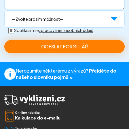
Souhlasím se
zpracováním osobních údajů
Nerozumíte některému z výrazů?
Přejděte do
našeho slovníku pojmů »
On-line nabídka
Kalkulace do e-mailu
Zavolejte nám