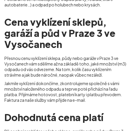
autobaterie…) a odpad po holubech nebo krysách.
Cena vyklízení sklepů,
garáží a půd v Praze 3 ve
Vysočanech
Přesnou cenu vyklízení sklepa, půdy nebo garáže v Praze 3 ve
Vysočanech
vám sdělíme až na základě toho, jaké množství (m
3
)
odpadu od vás odvezeme. Na tom, kolik času vyklízením
strávíme a jak bude náročné, naopak vůbec nezáleží.
Jakmile vyklízení dokončíme, zkontrolujeme společně s vámi
množství naloženého odpadu a teprve poté přichází na řadu
platba. Přijímáme hotovost, platební karty i platbu převodem.
Faktura za naše služby vám přijde na e-mail.
Dohodnutá cena platí