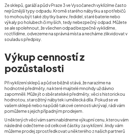
Ze sklepů, garáží a půd v Praze 3 ve Vysočanech
vyklízíme často
nejrůznější typy odpadu. Kromě starého nábytku a spotřebičů
to mohou být také zbytky barev, ředidel, staré baterie nebo
výkaly po holubech či myších, tedy nebezpečný odpad. Můžete
se ale spolehnout, že všechen odpad bezpečně vyklidíme,
roztřídíme, odvezeme na správná místa a necháme zlikvidovat v
souladu s předpisy.
Výkup cenností z
pozůstalosti
Při vyklízení sklepů a půd se běžně stává, že narazíme na
hodnotné předměty, na které majitelé mnohdy už dávno
zapomněli. Může jít o sběratelské předměty, věci s historickou
hodnotou, starožitný nábytek i umělecká díla. Pokud se ve
vašem sklepě nebo na půdě takové cennosti ukrývají, rádi vám
pomůžeme s jejich případným prodejem.
U některých věcí vám sami nabídneme výkupní cenu, kterou vám
následně odečteme od celkové částky za vyklízení. Jindy vám
můžeme prodej zprostředkovat u některého z našich partnerů