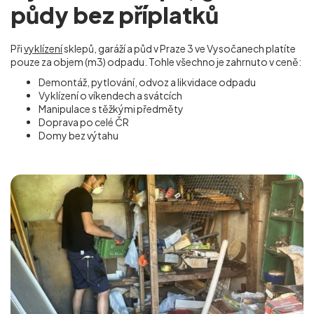
půdy bez příplatků
Při
vyklízení
sklepů, garáží a půd v Praze 3 ve Vysočanech
platíte
pouze za objem (m
3
) odpadu. Tohle všechno je zahrnuto v ceně:
Demontáž, pytlování, odvoz a likvidace odpadu
Vyklízení o víkendech a svátcích
Manipulace s těžkými předměty
Doprava po celé ČR
Domy bez výtahu