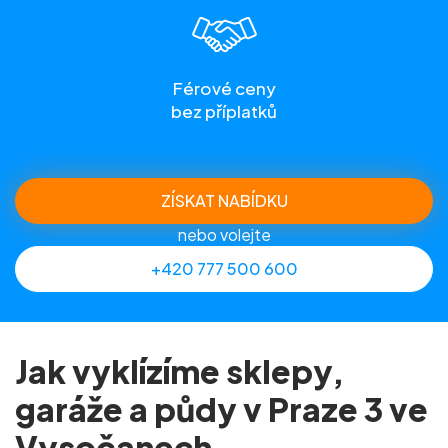
Férové ceny
bez příplatků
ZÍSKAT NABÍDKU
nebo volejte
+420 777 500 600
Jak vyklízíme sklepy,
garáže a půdy v Praze 3 ve
Vysočanech