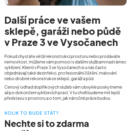
Další práce ve vašem
sklepě, garáži nebo půdě
v Praze 3 ve Vysočanech
Pokud chystáte větší rekonstrukci prostoru nebo prodáváte
nemovitost, můžeme vám pomoci i s dalšími službami nad rámec
vyklízení. Klienti v Praze 3 ve Vysočanech
si u nás často
objednávají také dezinfekci, profesionální čištění, malování
nebo drobné rekonstrukce sklepů, garáží a půd.
Cenový odhad doplňkových služeb vám obvykle poskytneme
až po dokončení vyklízecích prací. V tu chvíli budeme mít lepší
představu o prostoru a o tom, jak náročné práce budou.
KOLIK TO BUDE STÁT?
Nechte si to
zdarma