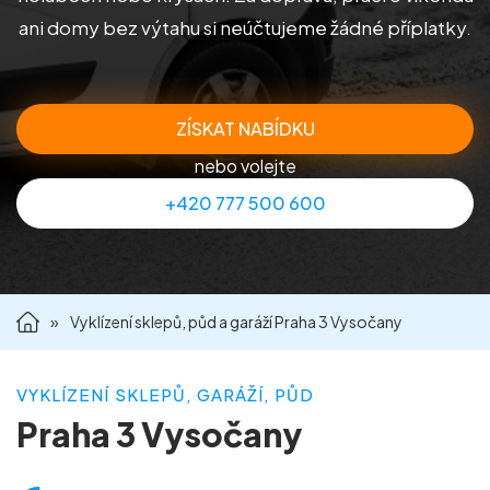
ani domy bez výtahu si neúčtujeme žádné příplatky.
Příprava nemovitostí na prodej
Reference
ZÍSKAT NABÍDKU
Kontakt
nebo volejte
+420 777 500 600
»
Vyklízení sklepů, půd a garáží Praha 3 Vysočany
VYKLÍZENÍ SKLEPŮ, GARÁŽÍ, PŮD
Praha 3 Vysočany