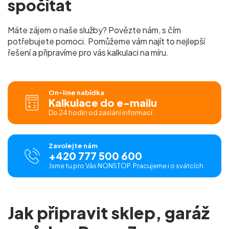
spočítat
Máte zájem o naše služby? Povězte nám, s čím
potřebujete pomoci. Pomůžeme vám najít to nejlepší
řešení a připravíme pro vás
kalkulaci na míru.
On-line nabídka
Kalkulace do e-mailu
Do 24 hodin od zaslání informací.
Zavolejte nám
+420 777 500 600
Jsme tu pro Vás NONSTOP. Pracujeme i o svátcích.
Jak připravit sklep, garáž