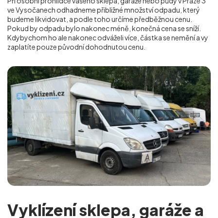
Při osobní prohlídce vašeho sklepa, garáže nebo půdy v Praze 3
ve Vysočanech
odhadneme přibližné množství odpadu, který
budeme likvidovat, a podle toho určíme předběžnou cenu.
Pokud by odpadu bylo nakonec méně, konečná cena se sníží.
Kdybychom ho ale nakonec odváželi více, částka se nemění a vy
zaplatíte pouze původní dohodnutou cenu.
Vyklízení sklepa, garáže a