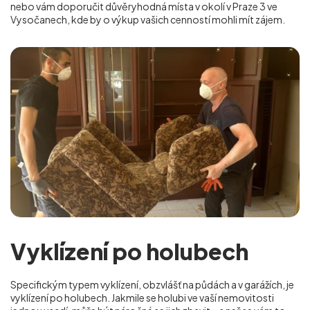
nebo vám doporučit důvěryhodná místa v okolí v Praze 3 ve
Vysočanech
, kde by o výkup vašich cenností mohli mít zájem.
Vyklízení po holubech
Specifickým typem vyklízení, obzvlášť na půdách a v garážích, je
vyklízení po holubech. Jakmile se holubi ve vaší nemovitosti